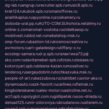
dg-lab.ru
angrup.ru
recruiter.spb.ru
music8.spb.ru
krsk124.ru
kubok.spb.ru
romanofforex.ru
analitikaplus.ru
spyonline.ru
zosikamery.ru
sloboda-ural.pp.ru
AUTO-COM.SU
hohota.net
alimy.ru
online-z.com
aromat-vostoka.ru
otdelkaexp.ru
mobilvest.ru
bbd.net.ru
mebelshop.msk.ru
smp-forum.ru
bastion-td.ru
kosmoscreative.ru
avrmotors.ru
art-galadesign.ru
tiffany-c.ru
ecostep-samara.ru
d-p.spb.ru
галактика73.рф
sko.com.ru
davitamebel-spb.ru
fotsis.ru
tesiaes.ru
kokoroyari.spb.ru
blesna-kazan.ru
mossilver.ru
lenderoq.ru
sergeydobrin.ru
tochkazvuka.msk.ru
people-of-art.ru
bezzubova.ru
clubtibet.ru
orior-aks.ru
dynamoauto.ru
szk-favorit.ru
carlines.ru
flatnsk.ru
kingbolenskaner.ru
alex-motor.ru
astroline.net.ru
act1.spb.ru
polyglot.com.ru
gidlipetsk.ru
ooo-driada.ru
detsad125.ru
mir-zdoroviya.ru
bruslanovo.ru
siterem.ru
council.spb.ru
лодкипатриот.рф
kafekolizey.ru