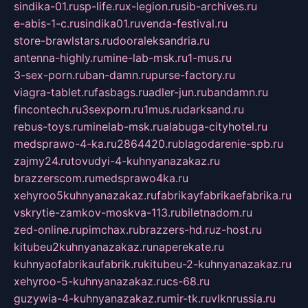
sindika-01.ru
sp-life.ru
x-legion.ru
sib-archives.ru
e-abis-1-c.ru
sindika01.ru
venda-festival.ru
store-brawlstars.ru
dooraleksandria.ru
antenna-highly.ru
mine-lab-msk.ru
1-mus.ru
3-sex-porn.ru
ban-damn.ru
purse-factory.ru
viagra-tablet.ru
fasbags.ru
adler-jun.ru
bandamn.ru
fincontech.ru
3sexporn.ru
1mus.ru
darksand.ru
rebus-toys.ru
minelab-msk.ru
alabuga-cityhotel.ru
medsprawo-4-ka.ru
2864420.ru
blagodarenie-spb.ru
zajmy24.ru
tovudyi-4-kuhnyanazakaz.ru
brazzerscom.ru
medsprawo4ka.ru
xehyroo5kuhnyanazakaz.ru
fabrikayfabrikaefabrika.ru
vskrytie-zamkov-moskva-113.ru
biletnadom.ru
zed-online.ru
pimchax.ru
brazzers-hd.ru
z-host.ru
kitubeu2kuhnyanazakaz.ru
naperekate.ru
kuhnyaofabrikaufabrik.ru
kitubeu-2-kuhnyanazakaz.ru
xehyroo-5-kuhnyanazakaz.ru
cs-68.ru
guzywia-4-kuhnyanazakaz.ru
mir-tk.ru
vlknrussia.ru