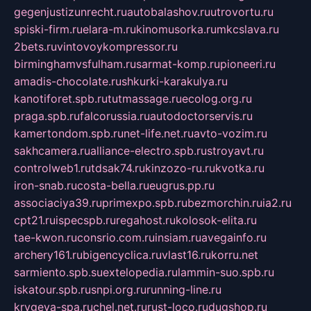
gegenjustizunrecht.ru
autobalashov.ru
utrovortu.ru
spiski-firm.ru
elara-m.ru
kinomusorka.ru
mkcslava.ru
2bets.ru
vintovoykompressor.ru
birminghamvsfulham.ru
sarmat-komp.ru
pioneeri.ru
amadis-chocolate.ru
shkurki-karakulya.ru
kanotiforet.spb.ru
tutmassage.ru
ecolog.org.ru
praga.spb.ru
falcorussia.ru
autodoctorservis.ru
kamertondom.spb.ru
net-life.net.ru
avto-vozim.ru
sakhcamera.ru
alliance-electro.spb.ru
stroyavt.ru
controlweb1.ru
tdsak74.ru
kinzozo-ru.ru
kvotka.ru
iron-snab.ru
costa-bella.ru
eugrus.pp.ru
associaciya39.ru
primexpo.spb.ru
bezmorchin.ru
ia2.ru
cpt21.ru
ispecspb.ru
regahost.ru
kolosok-elita.ru
tae-kwon.ru
consrio.com.ru
insiam.ru
avegainfo.ru
archery161.ru
bigencyclica.ru
vlast16.ru
korru.net
sarmiento.spb.su
extelopedia.ru
lammin-suo.spb.ru
iskatour.spb.ru
snpi.org.ru
running-line.ru
krygeva-spa.ru
chel.net.ru
rust-loco.ru
dugshop.ru