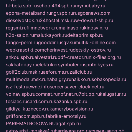
hl-beta.spb.ru
school494.spb.ru
mymubaby.ru
epoha-metalband.ru
ngr.spb.ru
rusgosnews.com
dieselvostok.ru
24hostel.msk.ru
w-dev.ru
f-ship.ru
regsmi.ru
filmnetwork.ru
malinasp.ru
kinosvin.ru
h2o-salon.ru
malutkayork.ru
deltaprim.spb.ru
tango-perm.ru
gooddir.ru
sgv.su
multiki-online.com
webkrasotki.com
cherinvest.ru
detskiy-ostrov.ru
ankou.spb.ru
alvesta1.ru
pdf-creator.ru
nix-files.org.ru
sakhatoday.ru
elektrikersymboler.ru
sputnikyes.ru
golf2club.msk.ru
aeforums.ru
zallclub.ru
multimodal.msk.ru
habaigry.ru
haikko.ru
sobakopedia.ru
isz-fest.ru
ewnc.info
screensaver-clock.net.ru
volnav.spb.ru
comnat.ru
npf.net.ru
7bit.pp.ru
kalugatur.ru
tesiaes.ru
card.com.ru
kazanka.spb.ru
gildiya-kuznecov.ru
kameryboavision.ru
griffoncom.spb.ru
fabrika-emotsiy.ru
PARK-MATROSOVA.RU
agat.spb.ru
avtoyurist-moskva1.ru
hardware.org.ru
схема-авто.рф