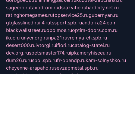
sageerp.ru
taxodrom.ru
dsrazvitie.ru
hardcity.net.ru
ratinghomegames.ru
topservice25.ru
gubernyan.ru
gtglasslined.ru
ii4.ru
tssport.spb.ru
andorra24.com
blackwallstreet.ru
oboimos.ru
optim-doors.com.ru
ikuch.ru
nycr.org.ru
npa21.ru
vremya-ch.spb.ru
desert000.ru
ivtorgi.ru
ifiori.ru
catalog-statei.ru
dcv.org.ru
spetsmaster174.ru
ipkameryhiseeu.ru
dum26.ru
ruspol.spb.ru
fr-opendp.ru
kam-solnyshko.ru
cheyenne-arapaho.ru
sevzapmetal.spb.ru
ted-lapidus.spb.ru
parasite-eliminator.ru
sigma-complete.ru
modernworld.ru
dama-moda.ru
eholot-group.ru
sk-nvkz.ru
DRONGOLD.RU
democratia2.ru
i-farmer.ru
mass-sport.org
jablonex.spb.ru
bookmess.ru
linkword.ru
refineua.com.ru
cs-spec.net.ru
altay-mebel.ru
DNK-THEATRE.RU
mechaniks.spb.ru
ipcamtechage.ru
skosta.ru
a-sun.ru
stroy-ldsp.ru
snowlands.org.ru