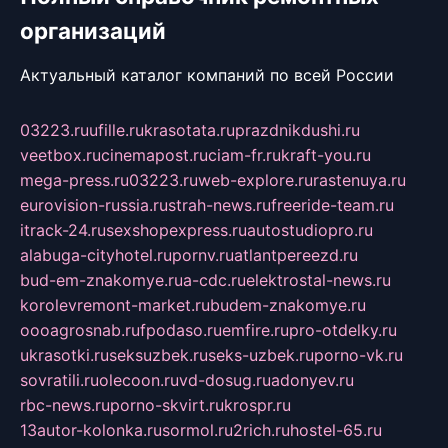
организаций
Актуальный каталог компаний по всей России
03223.ru
ufille.ru
krasotata.ru
prazdnikdushi.ru
veetbox.ru
cinemapost.ru
ciam-fr.ru
kraft-you.ru
mega-press.ru
03223.ru
web-explore.ru
rastenuya.ru
eurovision-russia.ru
strah-news.ru
freeride-team.ru
itrack-24.ru
sexshopexpress.ru
autostudiopro.ru
alabuga-cityhotel.ru
pornv.ru
atlantpereezd.ru
bud-em-znakomye.ru
a-cdc.ru
elektrostal-news.ru
korolevremont-market.ru
budem-znakomye.ru
oooagrosnab.ru
fpodaso.ru
emfire.ru
pro-otdelky.ru
ukrasotki.ru
seksuzbek.ru
seks-uzbek.ru
porno-vk.ru
sovratili.ru
olecoon.ru
vd-dosug.ru
adonyev.ru
rbc-news.ru
porno-skvirt.ru
krospr.ru
13autor-kolonka.ru
sormol.ru
2rich.ru
hostel-65.ru