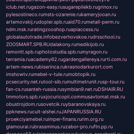
iclub.net.ru
gazon-easy.ru
sugarepilekb.ru
grinox.ru
pylesostineco.ru
msts-ozarenie.ru
kameryjooan.ru
artemovskij.ru
dopler.spb.ru
aid70.ru
metall-perm.ru
ndm.msk.ru
ratingzooshop.ru
apiaccess.ru
globalautotrade.info
bezverhovskoe.ru
drsschool.ru
ZOOSMART.SPB.RU
dalakony.ru
medikijob.ru
remontt.spb.ru
photostudia.spb.ru
myragon.ru
terramia.ru
academy62.ru
gardengallereya.ru
rti.com.ru
artem-news.ru
biserinca.ru
krasnodarkurort.com
imshowtv.ru
mebel-v-tule.ru
mobtopik.ru
pcsecurity.net.ru
tool-sib.ru
multimetrunit.ru
sp-tour.ru
fan-cs.ru
santeh-russia.ru
symbian9.net.ru
DSHAIR.RU
tmmotors.spb.ru
xjocuricopii.com
musavtomat.msk.ru
obustrojdom.ru
sovetcik.ru
ybaranovskaya.ru
ppknews.ru
cult-alshei.ru
JAPANRUSSIA.RU
proekciyamebel.ru
imper-finans.ru
rim.org.ru
glamourai.ru
brassminus.ru
zabor-pro.ru
ftn.pp.ru
dorogoe58.ru
laimengpacker.ru
kuzova-zapchasti.ru