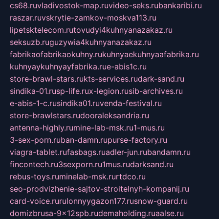
cs68.ru
vladivostok-map.ru
video-seks.ru
bankaribi.ru
raszar.ru
vskrytie-zamkov-moskva113.ru
lipetsktelecom.ru
tovudyi4kuhnyanazakaz.ru
seksuzb.ru
guzywia4kuhnyanazakaz.ru
fabrikaofabrikaokuhny.ru
kuhnyaekuhnyaafabrika.ru
kuhnyaykuhnyayfabrika.ru
e-abis1c.ru
store-brawl-stars.ru
kts-services.ru
dark-sand.ru
sindika-01.ru
sp-life.ru
x-legion.ru
sib-archives.ru
e-abis-1-c.ru
sindika01.ru
venda-festival.ru
store-brawlstars.ru
dooraleksandria.ru
antenna-highly.ru
mine-lab-msk.ru
1-mus.ru
3-sex-porn.ru
ban-damn.ru
purse-factory.ru
viagra-tablet.ru
fasbags.ru
adler-jun.ru
bandamn.ru
fincontech.ru
3sexporn.ru
1mus.ru
darksand.ru
rebus-toys.ru
minelab-msk.ru
rtdco.ru
seo-prodvizhenie-sajtov-stroitelnyh-kompanij.ru
card-voice.ru
rulonnyygazon177.ru
snow-guard.ru
domizbrusa-9x12spb.ru
demaholding.ru
aalse.ru