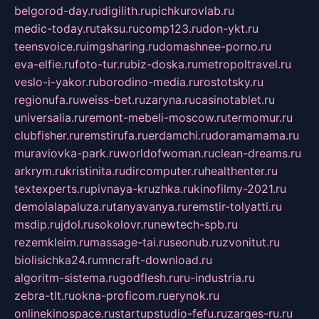
belgorod-day.ru
digilith.ru
pichkurovlab.ru
medic-today.ru
taksu.ru
comp123.ru
don-ykt.ru
teensvoice.ru
imgsharing.ru
domashnee-porno.ru
eva-elfie.ru
foto-tur.ru
biz-doska.ru
metropoltravel.ru
veslo-i-yakor.ru
borodino-media.ru
rostotsky.ru
regionufa.ru
weiss-bet.ru
zaryna.ru
casinotablet.ru
universalia.ru
remont-mebeli-moscow.ru
termomur.ru
clubfisher.ru
remstirufa.ru
erdamchi.ru
doramamama.ru
muraviovka-park.ru
worldofwoman.ru
clean-dreams.ru
arkrym.ru
kristinita.ru
dircomputer.ru
healthenter.ru
textexperts.ru
pivnaya-kruzhka.ru
kinofilmy-2021.ru
demolalapaluza.ru
tanyavanya.ru
remstir-tolyatti.ru
msdip.ru
jdol.ru
sokolovr.ru
newtech-spb.ru
rezemkleim.ru
massage-tai.ru
seonub.ru
zvonitut.ru
biolisichka24.ru
mncraft-download.ru
algoritm-sistema.ru
godflesh.ru
ru-industria.ru
zebra-tlt.ru
okna-proficom.ru
erynok.ru
onlinekinospace.ru
startupstudio-fefu.ru
zarges-ru.ru