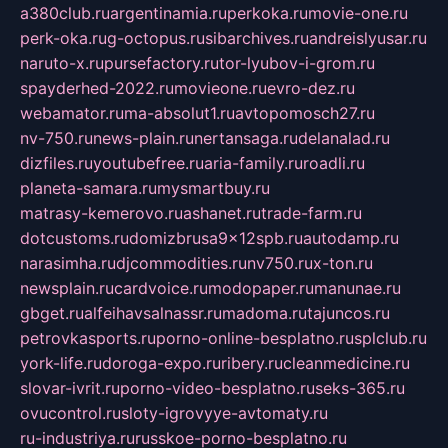
a380club.ru
argentinamia.ru
perkoka.ru
movie-one.ru
perk-oka.ru
g-octopus.ru
sibarchives.ru
andreislyusar.ru
naruto-x.ru
pursefactory.ru
tor-lyubov-i-grom.ru
spayderhed-2022.ru
movieone.ru
evro-dez.ru
webamator.ru
ma-absolut1.ru
avtopomosch27.ru
nv-750.ru
news-plain.ru
nertansaga.ru
delanalad.ru
dizfiles.ru
youtubefree.ru
aria-family.ru
roadli.ru
planeta-samara.ru
mysmartbuy.ru
matrasy-kemerovo.ru
ashanet.ru
trade-farm.ru
dotcustoms.ru
domizbrusa9x12spb.ru
autodamp.ru
narasimha.ru
djcommodities.ru
nv750.ru
x-ton.ru
newsplain.ru
cardvoice.ru
modopaper.ru
manunae.ru
gbget.ru
alfeihavsalnassr.ru
madoma.ru
tajuncos.ru
petrovkasports.ru
porno-online-besplatno.ru
splclub.ru
york-life.ru
doroga-expo.ru
ribery.ru
cleanmedicine.ru
slovar-ivrit.ru
porno-video-besplatno.ru
seks-365.ru
ovucontrol.ru
sloty-igrovyye-avtomaty.ru
ru-industriya.ru
russkoe-porno-besplatno.ru