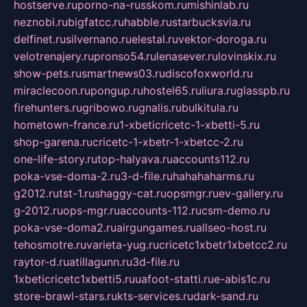
hostserve.ru
porno-na-russkom.ru
mishinlab.ru
neznobi.ru
bigfatcc.ru
habble.ru
starbucksvia.ru
delfinet.ru
silvernano.ru
elestal.ru
vektor-doroga.ru
velotrenajery.ru
pronso54.ru
lenasever.ru
lovinskix.ru
show-pets.ru
smartnews03.ru
discofoxworld.ru
miraclecoon.ru
pongup.ru
hostel65.ru
liura.ru
glasspb.ru
firehunters.ru
gribowo.ru
gnalis.ru
bulkitula.ru
hometown-france.ru
1-xbeticricetc-1-xbetti-5.ru
shop-garena.ru
cricetc-1-xbetr-1-xbetcc-2.ru
one-life-story.ru
top-halyava.ru
accounts112.ru
poka-vse-doma-2.ru
3-d-file.ru
hahahaharms.ru
g2012.ru
tst-1.ru
shaggy-cat.ru
opsmgr.ru
ev-gallery.ru
g-2012.ru
ops-mgr.ru
accounts-112.ru
csm-demo.ru
poka-vse-doma2.ru
airgungames.ru
allseo-host.ru
tehosmotre.ru
varieta-yug.ru
cricetc1xbetr1xbetcc2.ru
raytor-d.ru
atillagunn.ru
3d-file.ru
1xbeticricetc1xbetti5.ru
uafoot-statti.ru
e-abis1c.ru
store-brawl-stars.ru
kts-services.ru
dark-sand.ru