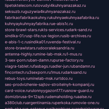
lipetsktelecom.ru
tovudyi4kuhnyanazakaz.ru
seksuzb.ru
guzywia4kuhnyanazakaz.ru
fabrikaofabrikaokuhny.ru
kuhnyaekuhnyaafabrika.ru
kuhnyaykuhnyayfabrika.ru
e-abis1c.ru
store-brawl-stars.ru
kts-services.ru
dark-sand.ru
sindika-01.ru
sp-life.ru
x-legion.ru
sib-archives.ru
e-abis-1-c.ru
sindika01.ru
venda-festival.ru
store-brawlstars.ru
dooraleksandria.ru
antenna-highly.ru
mine-lab-msk.ru
1-mus.ru
3-sex-porn.ru
ban-damn.ru
purse-factory.ru
viagra-tablet.ru
fasbags.ru
adler-jun.ru
bandamn.ru
fincontech.ru
3sexporn.ru
1mus.ru
darksand.ru
rebus-toys.ru
minelab-msk.ru
rtdco.ru
seo-prodvizhenie-sajtov-stroitelnyh-kompanij.ru
card-voice.ru
rulonnyygazon177.ru
snow-guard.ru
domizbrusa-9x12spb.ru
demaholding.ru
aalse.ru
a380club.ru
argentinamia.ru
perkoka.ru
movie-one.ru
perk-oka.ru
g-octopus.ru
sibarchives.ru
andreislyusar.ru