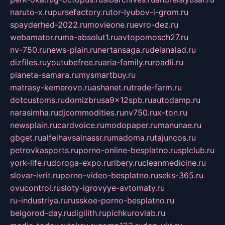
naruto-x.ru
pursefactory.ru
tor-lyubov-i-grom.ru
spayderhed-2022.ru
movieone.ru
evro-dez.ru
webamator.ru
ma-absolut1.ru
avtopomosch27.ru
nv-750.ru
news-plain.ru
nertansaga.ru
delanalad.ru
dizfiles.ru
youtubefree.ru
aria-family.ru
roadli.ru
planeta-samara.ru
mysmartbuy.ru
matrasy-kemerovo.ru
ashanet.ru
trade-farm.ru
dotcustoms.ru
domizbrusa9x12spb.ru
autodamp.ru
narasimha.ru
djcommodities.ru
nv750.ru
x-ton.ru
newsplain.ru
cardvoice.ru
modopaper.ru
manunae.ru
gbget.ru
alfeihavsalnassr.ru
madoma.ru
tajuncos.ru
petrovkasports.ru
porno-online-besplatno.ru
splclub.ru
york-life.ru
doroga-expo.ru
ribery.ru
cleanmedicine.ru
slovar-ivrit.ru
porno-video-besplatno.ru
seks-365.ru
ovucontrol.ru
sloty-igrovyye-avtomaty.ru
ru-industriya.ru
russkoe-porno-besplatno.ru
belgorod-day.ru
digilith.ru
pichkurovlab.ru