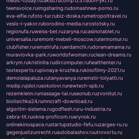
medic-today.ru
taksu.ru
comp123.ru
don-ykt.ru
teensvoice.ru
imgsharing.ru
domashnee-porno.ru
eva-elfie.ru
foto-tur.ru
biz-doska.ru
metropoltravel.ru
veslo-i-yakor.ru
borodino-media.ru
rostotsky.ru
regionufa.ru
weiss-bet.ru
zaryna.ru
casinotablet.ru
universalia.ru
remont-mebeli-moscow.ru
termomur.ru
clubfisher.ru
remstirufa.ru
erdamchi.ru
doramamama.ru
muraviovka-park.ru
worldofwoman.ru
clean-dreams.ru
arkrym.ru
kristinita.ru
dircomputer.ru
healthenter.ru
textexperts.ru
pivnaya-kruzhka.ru
kinofilmy-2021.ru
demolalapaluza.ru
tanyavanya.ru
remstir-tolyatti.ru
msdip.ru
jdol.ru
sokolovr.ru
newtech-spb.ru
rezemkleim.ru
massage-tai.ru
seonub.ru
zvonitut.ru
biolisichka24.ru
mncraft-download.ru
algoritm-sistema.ru
godflesh.ru
ru-industria.ru
zebra-tlt.ru
okna-proficom.ru
erynok.ru
onlinekinospace.ru
startupstudio-fefu.ru
zarges-ru.ru
gegenjustizunrecht.ru
autobalashov.ru
utrovortu.ru