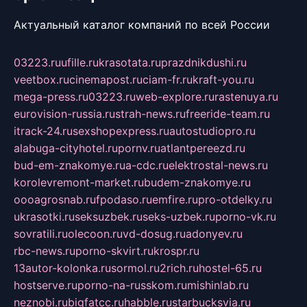
Актуальный каталог компаний по всей России
03223.ru
ufille.ru
krasotata.ru
prazdnikdushi.ru
veetbox.ru
cinemapost.ru
ciam-fr.ru
kraft-you.ru
mega-press.ru
03223.ru
web-explore.ru
rastenuya.ru
eurovision-russia.ru
strah-news.ru
freeride-team.ru
itrack-24.ru
sexshopexpress.ru
autostudiopro.ru
alabuga-cityhotel.ru
pornv.ru
atlantpereezd.ru
bud-em-znakomye.ru
a-cdc.ru
elektrostal-news.ru
korolevremont-market.ru
budem-znakomye.ru
oooagrosnab.ru
fpodaso.ru
emfire.ru
pro-otdelky.ru
ukrasotki.ru
seksuzbek.ru
seks-uzbek.ru
porno-vk.ru
sovratili.ru
olecoon.ru
vd-dosug.ru
adonyev.ru
rbc-news.ru
porno-skvirt.ru
krospr.ru
13autor-kolonka.ru
sormol.ru
2rich.ru
hostel-65.ru
hostserve.ru
porno-na-russkom.ru
mishinlab.ru
neznobi.ru
bigfatcc.ru
habble.ru
starbucksvia.ru