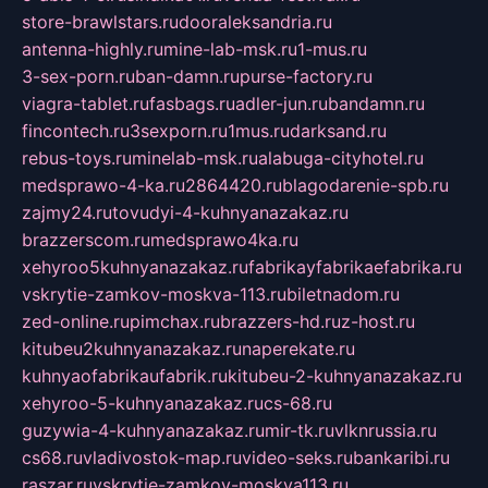
store-brawlstars.ru
dooraleksandria.ru
antenna-highly.ru
mine-lab-msk.ru
1-mus.ru
3-sex-porn.ru
ban-damn.ru
purse-factory.ru
viagra-tablet.ru
fasbags.ru
adler-jun.ru
bandamn.ru
fincontech.ru
3sexporn.ru
1mus.ru
darksand.ru
rebus-toys.ru
minelab-msk.ru
alabuga-cityhotel.ru
medsprawo-4-ka.ru
2864420.ru
blagodarenie-spb.ru
zajmy24.ru
tovudyi-4-kuhnyanazakaz.ru
brazzerscom.ru
medsprawo4ka.ru
xehyroo5kuhnyanazakaz.ru
fabrikayfabrikaefabrika.ru
vskrytie-zamkov-moskva-113.ru
biletnadom.ru
zed-online.ru
pimchax.ru
brazzers-hd.ru
z-host.ru
kitubeu2kuhnyanazakaz.ru
naperekate.ru
kuhnyaofabrikaufabrik.ru
kitubeu-2-kuhnyanazakaz.ru
xehyroo-5-kuhnyanazakaz.ru
cs-68.ru
guzywia-4-kuhnyanazakaz.ru
mir-tk.ru
vlknrussia.ru
cs68.ru
vladivostok-map.ru
video-seks.ru
bankaribi.ru
raszar.ru
vskrytie-zamkov-moskva113.ru