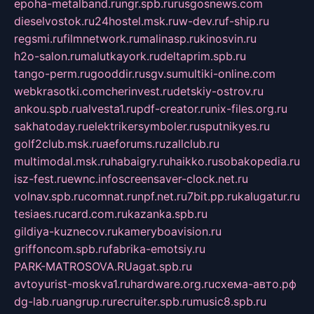
epoha-metalband.ru
ngr.spb.ru
rusgosnews.com
dieselvostok.ru
24hostel.msk.ru
w-dev.ru
f-ship.ru
regsmi.ru
filmnetwork.ru
malinasp.ru
kinosvin.ru
h2o-salon.ru
malutkayork.ru
deltaprim.spb.ru
tango-perm.ru
gooddir.ru
sgv.su
multiki-online.com
webkrasotki.com
cherinvest.ru
detskiy-ostrov.ru
ankou.spb.ru
alvesta1.ru
pdf-creator.ru
nix-files.org.ru
sakhatoday.ru
elektrikersymboler.ru
sputnikyes.ru
golf2club.msk.ru
aeforums.ru
zallclub.ru
multimodal.msk.ru
habaigry.ru
haikko.ru
sobakopedia.ru
isz-fest.ru
ewnc.info
screensaver-clock.net.ru
volnav.spb.ru
comnat.ru
npf.net.ru
7bit.pp.ru
kalugatur.ru
tesiaes.ru
card.com.ru
kazanka.spb.ru
gildiya-kuznecov.ru
kameryboavision.ru
griffoncom.spb.ru
fabrika-emotsiy.ru
PARK-MATROSOVA.RU
agat.spb.ru
avtoyurist-moskva1.ru
hardware.org.ru
схема-авто.рф
dg-lab.ru
angrup.ru
recruiter.spb.ru
music8.spb.ru