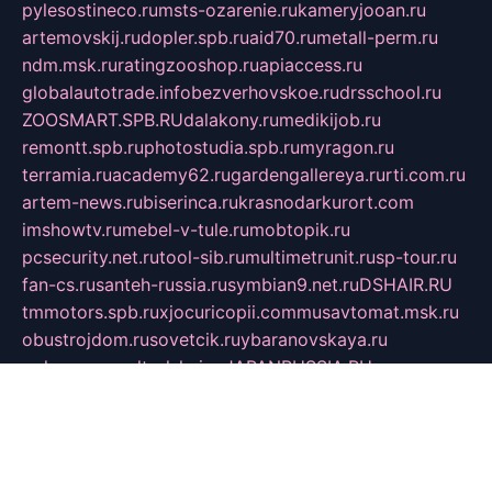
pylesostineco.ru
msts-ozarenie.ru
kameryjooan.ru
artemovskij.ru
dopler.spb.ru
aid70.ru
metall-perm.ru
ndm.msk.ru
ratingzooshop.ru
apiaccess.ru
globalautotrade.info
bezverhovskoe.ru
drsschool.ru
ZOOSMART.SPB.RU
dalakony.ru
medikijob.ru
remontt.spb.ru
photostudia.spb.ru
myragon.ru
terramia.ru
academy62.ru
gardengallereya.ru
rti.com.ru
artem-news.ru
biserinca.ru
krasnodarkurort.com
imshowtv.ru
mebel-v-tule.ru
mobtopik.ru
pcsecurity.net.ru
tool-sib.ru
multimetrunit.ru
sp-tour.ru
fan-cs.ru
santeh-russia.ru
symbian9.net.ru
DSHAIR.RU
tmmotors.spb.ru
xjocuricopii.com
musavtomat.msk.ru
obustrojdom.ru
sovetcik.ru
ybaranovskaya.ru
ppknews.ru
cult-alshei.ru
JAPANRUSSIA.RU
proekciyamebel.ru
imper-finans.ru
rim.org.ru
glamourai.ru
brassminus.ru
zabor-pro.ru
ftn.pp.ru
dorogoe58.ru
laimengpacker.ru
kuzova-zapchasti.ru
sageerp.ru
taxodrom.ru
dsrazvitie.ru
hardcity.net.ru