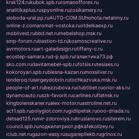
krsk124.ru
kubok.spb.ru
romanofforex.ru
analitikaplus.ru
spyonline.ru
zosikamery.ru
sloboda-ural.pp.ru
AUTO-COM.SU
hohota.net
alimy.ru
online-z.com
aromat-vostoka.ru
otdelkaexp.ru
mobilvest.ru
bbd.net.ru
mebelshop.msk.ru
smp-forum.ru
bastion-td.ru
kosmoscreative.ru
avrmotors.ru
art-galadesign.ru
tiffany-c.ru
ecostep-samara.ru
d-p.spb.ru
галактика73.рф
sko.com.ru
davitamebel-spb.ru
fotsis.ru
tesiaes.ru
kokoroyari.spb.ru
blesna-kazan.ru
mossilver.ru
lenderoq.ru
sergeydobrin.ru
tochkazvuka.msk.ru
people-of-art.ru
bezzubova.ru
clubtibet.ru
orior-aks.ru
dynamoauto.ru
szk-favorit.ru
carlines.ru
flatnsk.ru
kingbolenskaner.ru
alex-motor.ru
astroline.net.ru
act1.spb.ru
polyglot.com.ru
gidlipetsk.ru
ooo-driada.ru
detsad125.ru
mir-zdoroviya.ru
bruslanovo.ru
siterem.ru
council.spb.ru
лодкипатриот.рф
kafekolizey.ru
iclub.net.ru
gazon-easy.ru
sugarepilekb.ru
grinox.ru