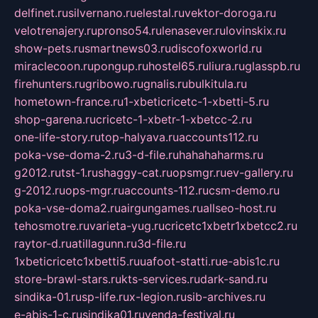
delfinet.ru
silvernano.ru
elestal.ru
vektor-doroga.ru
velotrenajery.ru
pronso54.ru
lenasever.ru
lovinskix.ru
show-pets.ru
smartnews03.ru
discofoxworld.ru
miraclecoon.ru
pongup.ru
hostel65.ru
liura.ru
glasspb.ru
firehunters.ru
gribowo.ru
gnalis.ru
bulkitula.ru
hometown-france.ru
1-xbeticricetc-1-xbetti-5.ru
shop-garena.ru
cricetc-1-xbetr-1-xbetcc-2.ru
one-life-story.ru
top-halyava.ru
accounts112.ru
poka-vse-doma-2.ru
3-d-file.ru
hahahaharms.ru
g2012.ru
tst-1.ru
shaggy-cat.ru
opsmgr.ru
ev-gallery.ru
g-2012.ru
ops-mgr.ru
accounts-112.ru
csm-demo.ru
poka-vse-doma2.ru
airgungames.ru
allseo-host.ru
tehosmotre.ru
varieta-yug.ru
cricetc1xbetr1xbetcc2.ru
raytor-d.ru
atillagunn.ru
3d-file.ru
1xbeticricetc1xbetti5.ru
uafoot-statti.ru
e-abis1c.ru
store-brawl-stars.ru
kts-services.ru
dark-sand.ru
sindika-01.ru
sp-life.ru
x-legion.ru
sib-archives.ru
e-abis-1-c.ru
sindika01.ru
venda-festival.ru