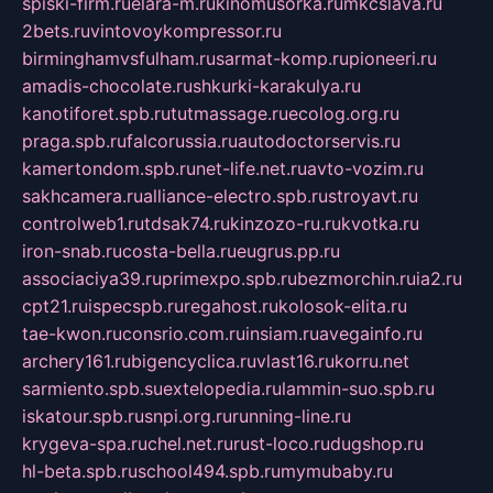
spiski-firm.ru
elara-m.ru
kinomusorka.ru
mkcslava.ru
2bets.ru
vintovoykompressor.ru
birminghamvsfulham.ru
sarmat-komp.ru
pioneeri.ru
amadis-chocolate.ru
shkurki-karakulya.ru
kanotiforet.spb.ru
tutmassage.ru
ecolog.org.ru
praga.spb.ru
falcorussia.ru
autodoctorservis.ru
kamertondom.spb.ru
net-life.net.ru
avto-vozim.ru
sakhcamera.ru
alliance-electro.spb.ru
stroyavt.ru
controlweb1.ru
tdsak74.ru
kinzozo-ru.ru
kvotka.ru
iron-snab.ru
costa-bella.ru
eugrus.pp.ru
associaciya39.ru
primexpo.spb.ru
bezmorchin.ru
ia2.ru
cpt21.ru
ispecspb.ru
regahost.ru
kolosok-elita.ru
tae-kwon.ru
consrio.com.ru
insiam.ru
avegainfo.ru
archery161.ru
bigencyclica.ru
vlast16.ru
korru.net
sarmiento.spb.su
extelopedia.ru
lammin-suo.spb.ru
iskatour.spb.ru
snpi.org.ru
running-line.ru
krygeva-spa.ru
chel.net.ru
rust-loco.ru
dugshop.ru
hl-beta.spb.ru
school494.spb.ru
mymubaby.ru