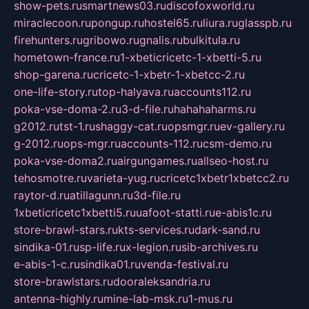
show-pets.ru
smartnews03.ru
discofoxworld.ru
miraclecoon.ru
pongup.ru
hostel65.ru
liura.ru
glasspb.ru
firehunters.ru
gribowo.ru
gnalis.ru
bulkitula.ru
hometown-france.ru
1-xbeticricetc-1-xbetti-5.ru
shop-garena.ru
cricetc-1-xbetr-1-xbetcc-2.ru
one-life-story.ru
top-halyava.ru
accounts112.ru
poka-vse-doma-2.ru
3-d-file.ru
hahahaharms.ru
g2012.ru
tst-1.ru
shaggy-cat.ru
opsmgr.ru
ev-gallery.ru
g-2012.ru
ops-mgr.ru
accounts-112.ru
csm-demo.ru
poka-vse-doma2.ru
airgungames.ru
allseo-host.ru
tehosmotre.ru
varieta-yug.ru
cricetc1xbetr1xbetcc2.ru
raytor-d.ru
atillagunn.ru
3d-file.ru
1xbeticricetc1xbetti5.ru
uafoot-statti.ru
e-abis1c.ru
store-brawl-stars.ru
kts-services.ru
dark-sand.ru
sindika-01.ru
sp-life.ru
x-legion.ru
sib-archives.ru
e-abis-1-c.ru
sindika01.ru
venda-festival.ru
store-brawlstars.ru
dooraleksandria.ru
antenna-highly.ru
mine-lab-msk.ru
1-mus.ru