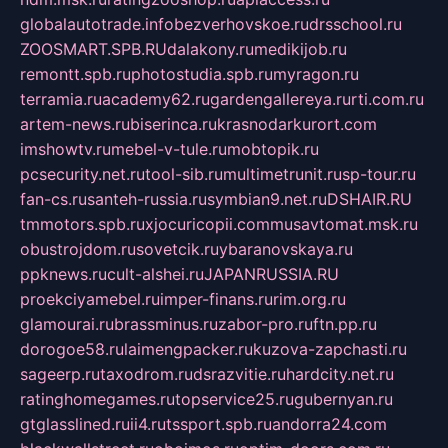
globalautotrade.info
bezverhovskoe.ru
drsschool.ru
ZOOSMART.SPB.RU
dalakony.ru
medikijob.ru
remontt.spb.ru
photostudia.spb.ru
myragon.ru
terramia.ru
academy62.ru
gardengallereya.ru
rti.com.ru
artem-news.ru
biserinca.ru
krasnodarkurort.com
imshowtv.ru
mebel-v-tule.ru
mobtopik.ru
pcsecurity.net.ru
tool-sib.ru
multimetrunit.ru
sp-tour.ru
fan-cs.ru
santeh-russia.ru
symbian9.net.ru
DSHAIR.RU
tmmotors.spb.ru
xjocuricopii.com
musavtomat.msk.ru
obustrojdom.ru
sovetcik.ru
ybaranovskaya.ru
ppknews.ru
cult-alshei.ru
JAPANRUSSIA.RU
proekciyamebel.ru
imper-finans.ru
rim.org.ru
glamourai.ru
brassminus.ru
zabor-pro.ru
ftn.pp.ru
dorogoe58.ru
laimengpacker.ru
kuzova-zapchasti.ru
sageerp.ru
taxodrom.ru
dsrazvitie.ru
hardcity.net.ru
ratinghomegames.ru
topservice25.ru
gubernyan.ru
gtglasslined.ru
ii4.ru
tssport.spb.ru
andorra24.com