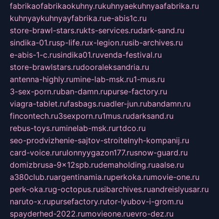
fabrikaofabrikaokuhny.ru
kuhnyaekuhnyaafabrika.ru
kuhnyaykuhnyayfabrika.ru
e-abis1c.ru
store-brawl-stars.ru
kts-services.ru
dark-sand.ru
sindika-01.ru
sp-life.ru
x-legion.ru
sib-archives.ru
e-abis-1-c.ru
sindika01.ru
venda-festival.ru
store-brawlstars.ru
dooraleksandria.ru
antenna-highly.ru
mine-lab-msk.ru
1-mus.ru
3-sex-porn.ru
ban-damn.ru
purse-factory.ru
viagra-tablet.ru
fasbags.ru
adler-jun.ru
bandamn.ru
fincontech.ru
3sexporn.ru
1mus.ru
darksand.ru
rebus-toys.ru
minelab-msk.ru
rtdco.ru
seo-prodvizhenie-sajtov-stroitelnyh-kompanij.ru
card-voice.ru
rulonnyygazon177.ru
snow-guard.ru
domizbrusa-9x12spb.ru
demaholding.ru
aalse.ru
a380club.ru
argentinamia.ru
perkoka.ru
movie-one.ru
perk-oka.ru
g-octopus.ru
sibarchives.ru
andreislyusar.ru
naruto-x.ru
pursefactory.ru
tor-lyubov-i-grom.ru
spayderhed-2022.ru
movieone.ru
evro-dez.ru