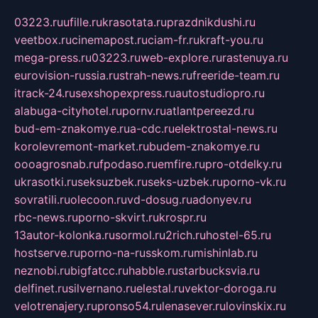
03223.ru
ufille.ru
krasotata.ru
prazdnikdushi.ru
veetbox.ru
cinemapost.ru
ciam-fr.ru
kraft-you.ru
mega-press.ru
03223.ru
web-explore.ru
rastenuya.ru
eurovision-russia.ru
strah-news.ru
freeride-team.ru
itrack-24.ru
sexshopexpress.ru
autostudiopro.ru
alabuga-cityhotel.ru
pornv.ru
atlantpereezd.ru
bud-em-znakomye.ru
a-cdc.ru
elektrostal-news.ru
korolevremont-market.ru
budem-znakomye.ru
oooagrosnab.ru
fpodaso.ru
emfire.ru
pro-otdelky.ru
ukrasotki.ru
seksuzbek.ru
seks-uzbek.ru
porno-vk.ru
sovratili.ru
olecoon.ru
vd-dosug.ru
adonyev.ru
rbc-news.ru
porno-skvirt.ru
krospr.ru
13autor-kolonka.ru
sormol.ru
2rich.ru
hostel-65.ru
hostserve.ru
porno-na-russkom.ru
mishinlab.ru
neznobi.ru
bigfatcc.ru
habble.ru
starbucksvia.ru
delfinet.ru
silvernano.ru
elestal.ru
vektor-doroga.ru
velotrenajery.ru
pronso54.ru
lenasever.ru
lovinskix.ru