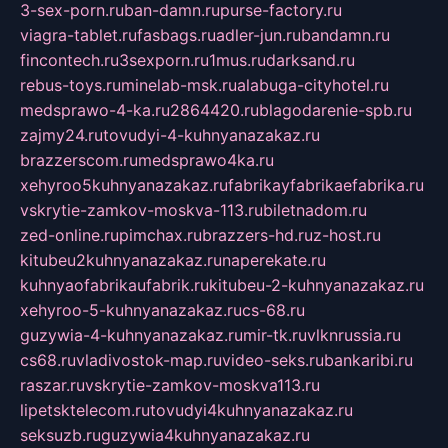
3-sex-porn.ru
ban-damn.ru
purse-factory.ru
viagra-tablet.ru
fasbags.ru
adler-jun.ru
bandamn.ru
fincontech.ru
3sexporn.ru
1mus.ru
darksand.ru
rebus-toys.ru
minelab-msk.ru
alabuga-cityhotel.ru
medsprawo-4-ka.ru
2864420.ru
blagodarenie-spb.ru
zajmy24.ru
tovudyi-4-kuhnyanazakaz.ru
brazzerscom.ru
medsprawo4ka.ru
xehyroo5kuhnyanazakaz.ru
fabrikayfabrikaefabrika.ru
vskrytie-zamkov-moskva-113.ru
biletnadom.ru
zed-online.ru
pimchax.ru
brazzers-hd.ru
z-host.ru
kitubeu2kuhnyanazakaz.ru
naperekate.ru
kuhnyaofabrikaufabrik.ru
kitubeu-2-kuhnyanazakaz.ru
xehyroo-5-kuhnyanazakaz.ru
cs-68.ru
guzywia-4-kuhnyanazakaz.ru
mir-tk.ru
vlknrussia.ru
cs68.ru
vladivostok-map.ru
video-seks.ru
bankaribi.ru
raszar.ru
vskrytie-zamkov-moskva113.ru
lipetsktelecom.ru
tovudyi4kuhnyanazakaz.ru
seksuzb.ru
guzywia4kuhnyanazakaz.ru