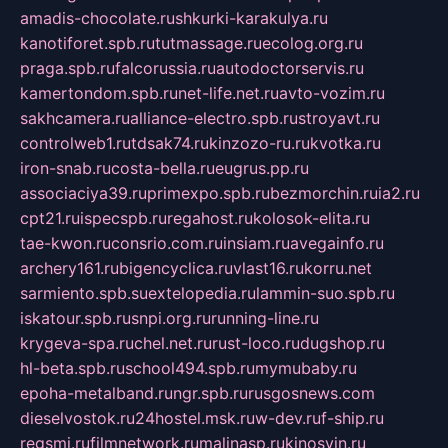
amadis-chocolate.ru
shkurki-karakulya.ru
kanotiforet.spb.ru
tutmassage.ru
ecolog.org.ru
praga.spb.ru
falcorussia.ru
autodoctorservis.ru
kamertondom.spb.ru
net-life.net.ru
avto-vozim.ru
sakhcamera.ru
alliance-electro.spb.ru
stroyavt.ru
controlweb1.ru
tdsak74.ru
kinzozo-ru.ru
kvotka.ru
iron-snab.ru
costa-bella.ru
eugrus.pp.ru
associaciya39.ru
primexpo.spb.ru
bezmorchin.ru
ia2.ru
cpt21.ru
ispecspb.ru
regahost.ru
kolosok-elita.ru
tae-kwon.ru
consrio.com.ru
insiam.ru
avegainfo.ru
archery161.ru
bigencyclica.ru
vlast16.ru
korru.net
sarmiento.spb.su
extelopedia.ru
lammin-suo.spb.ru
iskatour.spb.ru
snpi.org.ru
running-line.ru
krygeva-spa.ru
chel.net.ru
rust-loco.ru
dugshop.ru
hl-beta.spb.ru
school494.spb.ru
mymubaby.ru
epoha-metalband.ru
ngr.spb.ru
rusgosnews.com
dieselvostok.ru
24hostel.msk.ru
w-dev.ru
f-ship.ru
regsmi.ru
filmnetwork.ru
malinasp.ru
kinosvin.ru