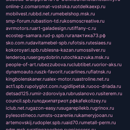
online-z.com
aromat-vostoka.ru
otdelkaexp.ru
mobilvest.ru
bbd.net.ru
mebelshop.msk.ru
smp-forum.ru
bastion-td.ru
kosmoscreative.ru
avrmotors.ru
art-galadesign.ru
tiffany-c.ru
ecostep-samara.ru
d-p.spb.ru
галактика73.рф
sko.com.ru
davitamebel-spb.ru
fotsis.ru
tesiaes.ru
kokoroyari.spb.ru
blesna-kazan.ru
mossilver.ru
lenderoq.ru
sergeydobrin.ru
tochkazvuka.msk.ru
people-of-art.ru
bezzubova.ru
clubtibet.ru
orior-aks.ru
dynamoauto.ru
szk-favorit.ru
carlines.ru
flatnsk.ru
kingbolenskaner.ru
alex-motor.ru
astroline.net.ru
act1.spb.ru
polyglot.com.ru
gidlipetsk.ru
ooo-driada.ru
detsad125.ru
mir-zdoroviya.ru
bruslanovo.ru
siterem.ru
council.spb.ru
лодкипатриот.рф
kafekolizey.ru
iclub.net.ru
gazon-easy.ru
sugarepilekb.ru
grinox.ru
pylesostineco.ru
msts-ozarenie.ru
kameryjooan.ru
artemovskij.ru
dopler.spb.ru
aid70.ru
metall-perm.ru
ndm.msk.ru
ratingzooshop.ru
apiaccess.ru