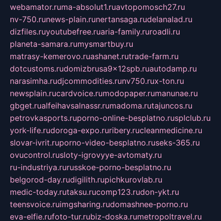
webamator.ru
ma-absolut1.ru
avtopomosch27.ru
nv-750.ru
news-plain.ru
nertansaga.ru
delanalad.ru
dizfiles.ru
youtubefree.ru
aria-family.ru
roadli.ru
planeta-samara.ru
mysmartbuy.ru
matrasy-kemerovo.ru
ashanet.ru
trade-farm.ru
dotcustoms.ru
domizbrusa9x12spb.ru
autodamp.ru
narasimha.ru
djcommodities.ru
nv750.ru
x-ton.ru
newsplain.ru
cardvoice.ru
modopaper.ru
manunae.ru
gbget.ru
alfeihavsalnassr.ru
madoma.ru
tajuncos.ru
petrovkasports.ru
porno-online-besplatno.ru
splclub.ru
york-life.ru
doroga-expo.ru
ribery.ru
cleanmedicine.ru
slovar-ivrit.ru
porno-video-besplatno.ru
seks-365.ru
ovucontrol.ru
sloty-igrovyye-avtomaty.ru
ru-industriya.ru
russkoe-porno-besplatno.ru
belgorod-day.ru
digilith.ru
pichkurovlab.ru
medic-today.ru
taksu.ru
comp123.ru
don-ykt.ru
teensvoice.ru
imgsharing.ru
domashnee-porno.ru
eva-elfie.ru
foto-tur.ru
biz-doska.ru
metropoltravel.ru