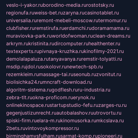
veslo-i-yakor.ru
borodino-media.ru
rostotsky.ru
regionufa.ru
weiss-bet.ru
zaryna.ru
casinotablet.ru
universalia.ru
remont-mebeli-moscow.ru
termomur.ru
clubfisher.ru
remstirufa.ru
erdamchi.ru
doramamama.ru
muraviovka-park.ru
worldofwoman.ru
clean-dreams.ru
arkrym.ru
kristinita.ru
dircomputer.ru
healthenter.ru
textexperts.ru
pivnaya-kruzhka.ru
kinofilmy-2021.ru
demolalapaluza.ru
tanyavanya.ru
remstir-tolyatti.ru
msdip.ru
jdol.ru
sokolovr.ru
newtech-spb.ru
rezemkleim.ru
massage-tai.ru
seonub.ru
zvonitut.ru
biolisichka24.ru
mncraft-download.ru
algoritm-sistema.ru
godflesh.ru
ru-industria.ru
zebra-tlt.ru
okna-proficom.ru
erynok.ru
onlinekinospace.ru
startupstudio-fefu.ru
zarges-ru.ru
gegenjustizunrecht.ru
autobalashov.ru
utrovortu.ru
spiski-firm.ru
elara-m.ru
kinomusorka.ru
mkcslava.ru
2bets.ru
vintovoykompressor.ru
birminghamvsfulham.ru
sarmat-komp.ru
pioneeri.ru