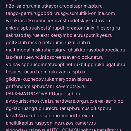
h2o-salon.ru
malutkayork.ru
deltaprim.spb.ru
tango-perm.ru
gooddir.ru
sgv.su
multiki-online.com
webkrasotki.com
cherinvest.ru
detskiy-ostrov.ru
ankou.spb.ru
alvesta1.ru
pdf-creator.ru
nix-files.org.ru
sakhatoday.ru
elektrikersymboler.ru
sputnikyes.ru
golf2club.msk.ru
aeforums.ru
zallclub.ru
multimodal.msk.ru
habaigry.ru
haikko.ru
sobakopedia.ru
isz-fest.ru
ewnc.info
screensaver-clock.net.ru
volnav.spb.ru
comnat.ru
npf.net.ru
7bit.pp.ru
kalugatur.ru
tesiaes.ru
card.com.ru
kazanka.spb.ru
gildiya-kuznecov.ru
kameryboavision.ru
griffoncom.spb.ru
fabrika-emotsiy.ru
PARK-MATROSOVA.RU
agat.spb.ru
avtoyurist-moskva1.ru
hardware.org.ru
схема-авто.рф
dg-lab.ru
angrup.ru
recruiter.spb.ru
music8.spb.ru
krsk124.ru
kubok.spb.ru
romanofforex.ru
analitikaplus.ru
spyonline.ru
zosikamery.ru
sloboda-ural.pp.ru
AUTO-COM.SU
hohota.net
alimy.ru