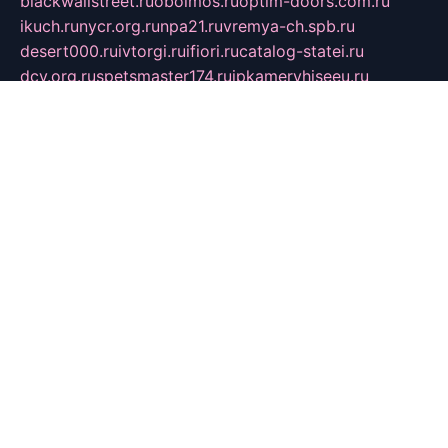
blackwallstreet.ru
oboimos.ru
optim-doors.com.ru
ikuch.ru
nycr.org.ru
npa21.ru
vremya-ch.spb.ru
desert000.ru
ivtorgi.ru
ifiori.ru
catalog-statei.ru
dcv.org.ru
spetsmaster174.ru
ipkameryhiseeu.ru
dum26.ru
ruspol.spb.ru
fr-opendp.ru
kam-solnyshko.ru
cheyenne-arapaho.ru
sevzapmetal.spb.ru
ted-lapidus.spb.ru
parasite-eliminator.ru
sigma-complete.ru
modernworld.ru
dama-moda.ru
eholot-group.ru
sk-nvkz.ru
DRONGOLD.RU
democratia2.ru
i-farmer.ru
mass-sport.org
jablonex.spb.ru
bookmess.ru
linkword.ru
refineua.com.ru
cs-spec.net.ru
altay-mebel.ru
DNK-THEATRE.RU
mechaniks.spb.ru
ipcamtechage.ru
skosta.ru
a-sun.ru
stroy-ldsp.ru
snowlands.org.ru
childrensshoes.ru
mrlizzy.ru
mebelsofiakrd.ru
bulizhenko.ru
rumantick.net.ru
mtszerno.ru
daily-fishing.ru
glushiteli-v-spb.ru
megasat.org.ru
localization.net.ru
flyingfish.pp.ru
ds5teremok.ru