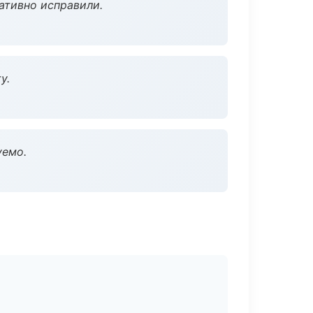
ативно исправили.
у.
уемо.