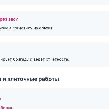
рез вас?
изуем логистику на объект.
ирует бригаду и ведёт отчётность.
 и плиточные работы
к
ибирск