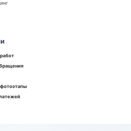
динг
ми
 работ
обращения
 фотоэтапы
платежей