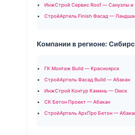
ИнжСтрой Сервис Roof — Санузлы и
СтройАртель Finish Фасад — Ландша
Компании в регионе: Сибир
ГК Монтаж Build — Красноярск
СтройАртель Фасад Build — Абакан
ИнжСтрой Контур Камень — Омск
СК Бетон Проект — Абакан
СтройАртель АрхПро Бетон — Абака