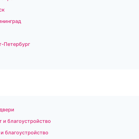
ск
ининград
т-Петербург
 двери
т и благоустройство
 и благоустройство