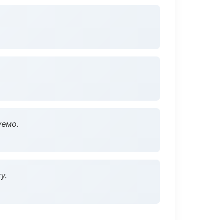
уемо.
у.