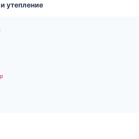
и утепление
к
и
ар