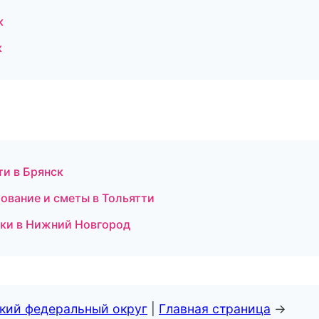
к
к
и в Брянск
ование и сметы в Тольятти
оки в Нижний Новгород
ский федеральный округ
|
Главная страница
→