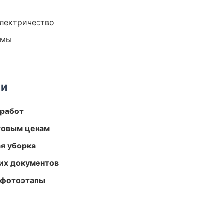
электричество
емы
ми
 работ
птовым ценам
ая уборка
их документов
 фотоэтапы