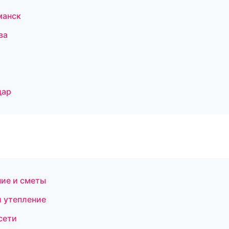
манск
ва
дар
ие и сметы
 утепление
сети