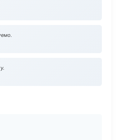
уемо.
у.