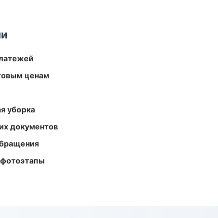
ми
платежей
птовым ценам
ая уборка
их документов
обращения
 фотоэтапы