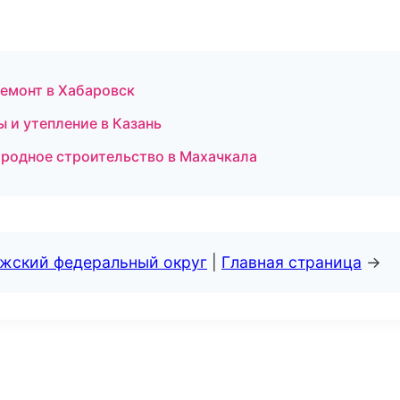
емонт в Хабаровск
 и утепление в Казань
родное строительство в Махачкала
лжский федеральный округ
|
Главная страница
→