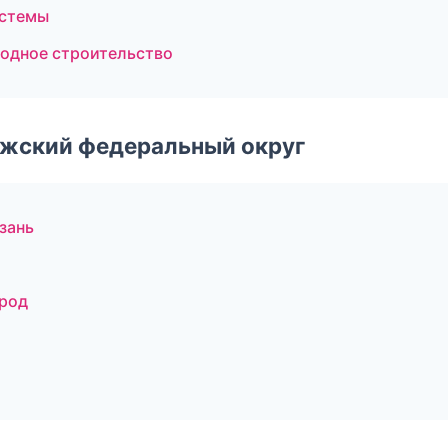
истемы
одное строительство
лжский федеральный округ
зань
род