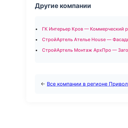
Другие компании
ГК Интерьер Кров — Коммерческий р
СтройАртель Ателье House — Фасады
СтройАртель Монтаж АрхПро — Заго
←
Все компании в регионе Приво