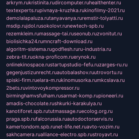
arkrym.ru
kristinita.ru
dircomputer.ru
healthenter.ru
textexperts.ru
pivnaya-kruzhka.ru
kinofilmy-2021.ru
demolalapaluza.ru
tanyavanya.ru
remstir-tolyatti.ru
msdip.ru
jdol.ru
sokolovr.ru
newtech-spb.ru
rezemkleim.ru
massage-tai.ru
seonub.ru
zvonitut.ru
biolisichka24.ru
mncraft-download.ru
algoritm-sistema.ru
godflesh.ru
ru-industria.ru
zebra-tlt.ru
okna-proficom.ru
erynok.ru
onlinekinospace.ru
startupstudio-fefu.ru
zarges-ru.ru
gegenjustizunrecht.ru
autobalashov.ru
utrovortu.ru
spiski-firm.ru
elara-m.ru
kinomusorka.ru
mkcslava.ru
2bets.ru
vintovoykompressor.ru
birminghamvsfulham.ru
sarmat-komp.ru
pioneeri.ru
amadis-chocolate.ru
shkurki-karakulya.ru
kanotiforet.spb.ru
tutmassage.ru
ecolog.org.ru
praga.spb.ru
falcorussia.ru
autodoctorservis.ru
kamertondom.spb.ru
net-life.net.ru
avto-vozim.ru
sakhcamera.ru
alliance-electro.spb.ru
stroyavt.ru