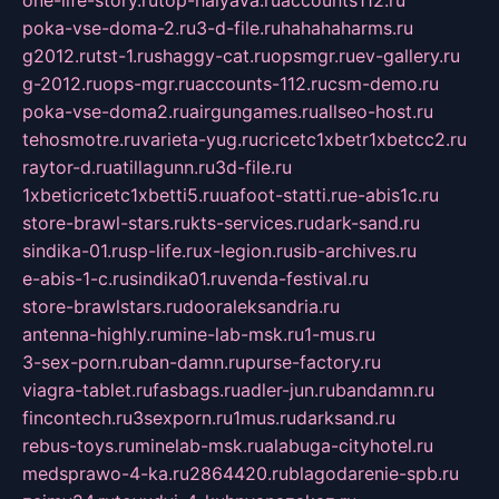
one-life-story.ru
top-halyava.ru
accounts112.ru
poka-vse-doma-2.ru
3-d-file.ru
hahahaharms.ru
g2012.ru
tst-1.ru
shaggy-cat.ru
opsmgr.ru
ev-gallery.ru
g-2012.ru
ops-mgr.ru
accounts-112.ru
csm-demo.ru
poka-vse-doma2.ru
airgungames.ru
allseo-host.ru
tehosmotre.ru
varieta-yug.ru
cricetc1xbetr1xbetcc2.ru
raytor-d.ru
atillagunn.ru
3d-file.ru
1xbeticricetc1xbetti5.ru
uafoot-statti.ru
e-abis1c.ru
store-brawl-stars.ru
kts-services.ru
dark-sand.ru
sindika-01.ru
sp-life.ru
x-legion.ru
sib-archives.ru
e-abis-1-c.ru
sindika01.ru
venda-festival.ru
store-brawlstars.ru
dooraleksandria.ru
antenna-highly.ru
mine-lab-msk.ru
1-mus.ru
3-sex-porn.ru
ban-damn.ru
purse-factory.ru
viagra-tablet.ru
fasbags.ru
adler-jun.ru
bandamn.ru
fincontech.ru
3sexporn.ru
1mus.ru
darksand.ru
rebus-toys.ru
minelab-msk.ru
alabuga-cityhotel.ru
medsprawo-4-ka.ru
2864420.ru
blagodarenie-spb.ru