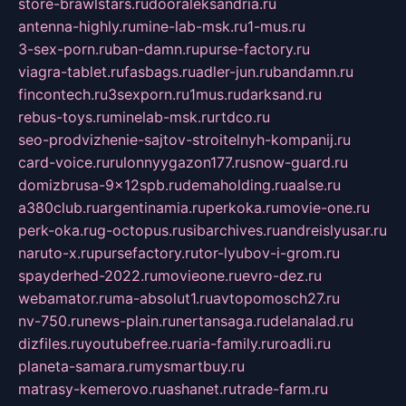
store-brawlstars.ru
dooraleksandria.ru
antenna-highly.ru
mine-lab-msk.ru
1-mus.ru
3-sex-porn.ru
ban-damn.ru
purse-factory.ru
viagra-tablet.ru
fasbags.ru
adler-jun.ru
bandamn.ru
fincontech.ru
3sexporn.ru
1mus.ru
darksand.ru
rebus-toys.ru
minelab-msk.ru
rtdco.ru
seo-prodvizhenie-sajtov-stroitelnyh-kompanij.ru
card-voice.ru
rulonnyygazon177.ru
snow-guard.ru
domizbrusa-9x12spb.ru
demaholding.ru
aalse.ru
a380club.ru
argentinamia.ru
perkoka.ru
movie-one.ru
perk-oka.ru
g-octopus.ru
sibarchives.ru
andreislyusar.ru
naruto-x.ru
pursefactory.ru
tor-lyubov-i-grom.ru
spayderhed-2022.ru
movieone.ru
evro-dez.ru
webamator.ru
ma-absolut1.ru
avtopomosch27.ru
nv-750.ru
news-plain.ru
nertansaga.ru
delanalad.ru
dizfiles.ru
youtubefree.ru
aria-family.ru
roadli.ru
planeta-samara.ru
mysmartbuy.ru
matrasy-kemerovo.ru
ashanet.ru
trade-farm.ru