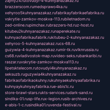
zajmy24.ru
tovudyi-4-kuhnyanazakaz.ru
brazzerscom.ru
medsprawo4ka.ru
xehyroo5kuhnyanazakaz.ru
fabrikayfabrikaefabrika.ru
vskrytie-zamkov-moskva-113.ru
biletnadom.ru
zed-online.ru
pimchax.ru
brazzers-hd.ru
z-host.ru
kitubeu2kuhnyanazakaz.ru
naperekate.ru
kuhnyaofabrikaufabrik.ru
kitubeu-2-kuhnyanazakaz.ru
xehyroo-5-kuhnyanazakaz.ru
cs-68.ru
guzywia-4-kuhnyanazakaz.ru
mir-tk.ru
vlknrussia.ru
cs68.ru
vladivostok-map.ru
video-seks.ru
bankaribi.ru
raszar.ru
vskrytie-zamkov-moskva113.ru
lipetsktelecom.ru
tovudyi4kuhnyanazakaz.ru
seksuzb.ru
guzywia4kuhnyanazakaz.ru
fabrikaofabrikaokuhny.ru
kuhnyaekuhnyaafabrika.ru
kuhnyaykuhnyayfabrika.ru
e-abis1c.ru
store-brawl-stars.ru
kts-services.ru
dark-sand.ru
sindika-01.ru
sp-life.ru
x-legion.ru
sib-archives.ru
e-abis-1-c.ru
sindika01.ru
venda-festival.ru