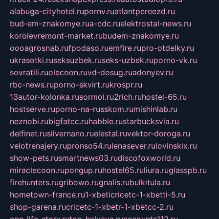
alabuga-cityhotel.ru
pornv.ru
atlantpereezd.ru
bud-em-znakomye.ru
a-cdc.ru
elektrostal-news.ru
korolevremont-market.ru
budem-znakomye.ru
oooagrosnab.ru
fpodaso.ru
emfire.ru
pro-otdelky.ru
ukrasotki.ru
seksuzbek.ru
seks-uzbek.ru
porno-vk.ru
sovratili.ru
olecoon.ru
vd-dosug.ru
adonyev.ru
rbc-news.ru
porno-skvirt.ru
krospr.ru
13autor-kolonka.ru
sormol.ru
2rich.ru
hostel-65.ru
hostserve.ru
porno-na-russkom.ru
mishinlab.ru
neznobi.ru
bigfatcc.ru
habble.ru
starbucksvia.ru
delfinet.ru
silvernano.ru
elestal.ru
vektor-doroga.ru
velotrenajery.ru
pronso54.ru
lenasever.ru
lovinskix.ru
show-pets.ru
smartnews03.ru
discofoxworld.ru
miraclecoon.ru
pongup.ru
hostel65.ru
liura.ru
glasspb.ru
firehunters.ru
gribowo.ru
gnalis.ru
bulkitula.ru
hometown-france.ru
1-xbeticricetc-1-xbetti-5.ru
shop-garena.ru
cricetc-1-xbetr-1-xbetcc-2.ru