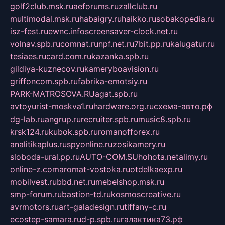
golf2club.msk.ru
aeforums.ru
zallclub.ru
multimodal.msk.ru
habaigry.ru
haikko.ru
sobakopedia.ru
isz-fest.ru
ewnc.info
screensaver-clock.net.ru
volnav.spb.ru
comnat.ru
npf.net.ru
7bit.pp.ru
kalugatur.ru
tesiaes.ru
card.com.ru
kazanka.spb.ru
gildiya-kuznecov.ru
kameryboavision.ru
griffoncom.spb.ru
fabrika-emotsiy.ru
PARK-MATROSOVA.RU
agat.spb.ru
avtoyurist-moskva1.ru
hardware.org.ru
схема-авто.рф
dg-lab.ru
angrup.ru
recruiter.spb.ru
music8.spb.ru
krsk124.ru
kubok.spb.ru
romanofforex.ru
analitikaplus.ru
spyonline.ru
zosikamery.ru
sloboda-ural.pp.ru
AUTO-COM.SU
hohota.net
alimy.ru
online-z.com
aromat-vostoka.ru
otdelkaexp.ru
mobilvest.ru
bbd.net.ru
mebelshop.msk.ru
smp-forum.ru
bastion-td.ru
kosmoscreative.ru
avrmotors.ru
art-galadesign.ru
tiffany-c.ru
ecostep-samara.ru
d-p.spb.ru
галактика73.рф