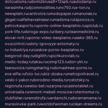
dotcustoms.ru
domizbrusa9x12spb.ru
autodamp.ru
narasimha.ru
djcommodities.ru
nv750.ru
x-ton.ru
newsplain.ru
cardvoice.ru
modopaper.ru
manunae.ru
gbget.ru
alfeihavsalnassr.ru
madoma.ru
tajuncos.ru
petrovkasports.ru
porno-online-besplatno.ru
splclub.ru
york-life.ru
doroga-expo.ru
ribery.ru
cleanmedicine.ru
slovar-ivrit.ru
porno-video-besplatno.ru
seks-365.ru
ovucontrol.ru
sloty-igrovyye-avtomaty.ru
ru-industriya.ru
russkoe-porno-besplatno.ru
belgorod-day.ru
digilith.ru
pichkurovlab.ru
medic-today.ru
taksu.ru
comp123.ru
don-ykt.ru
teensvoice.ru
imgsharing.ru
domashnee-porno.ru
eva-elfie.ru
foto-tur.ru
biz-doska.ru
metropoltravel.ru
veslo-i-yakor.ru
borodino-media.ru
rostotsky.ru
regionufa.ru
weiss-bet.ru
zaryna.ru
casinotablet.ru
universalia.ru
remont-mebeli-moscow.ru
termomur.ru
clubfisher.ru
remstirufa.ru
erdamchi.ru
doramamama.ru
muraviovka-park.ru
worldofwoman.ru
clean-dreams.ru