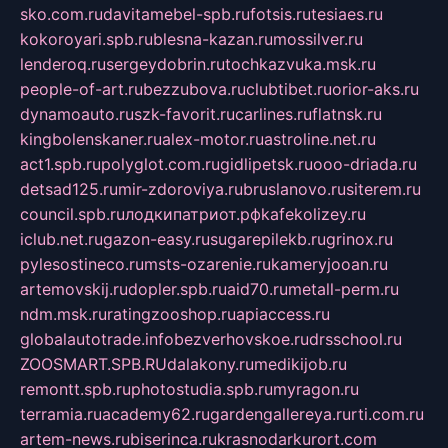
sko.com.ru
davitamebel-spb.ru
fotsis.ru
tesiaes.ru
kokoroyari.spb.ru
blesna-kazan.ru
mossilver.ru
lenderoq.ru
sergeydobrin.ru
tochkazvuka.msk.ru
people-of-art.ru
bezzubova.ru
clubtibet.ru
orior-aks.ru
dynamoauto.ru
szk-favorit.ru
carlines.ru
flatnsk.ru
kingbolenskaner.ru
alex-motor.ru
astroline.net.ru
act1.spb.ru
polyglot.com.ru
gidlipetsk.ru
ooo-driada.ru
detsad125.ru
mir-zdoroviya.ru
bruslanovo.ru
siterem.ru
council.spb.ru
лодкипатриот.рф
kafekolizey.ru
iclub.net.ru
gazon-easy.ru
sugarepilekb.ru
grinox.ru
pylesostineco.ru
msts-ozarenie.ru
kameryjooan.ru
artemovskij.ru
dopler.spb.ru
aid70.ru
metall-perm.ru
ndm.msk.ru
ratingzooshop.ru
apiaccess.ru
globalautotrade.info
bezverhovskoe.ru
drsschool.ru
ZOOSMART.SPB.RU
dalakony.ru
medikijob.ru
remontt.spb.ru
photostudia.spb.ru
myragon.ru
terramia.ru
academy62.ru
gardengallereya.ru
rti.com.ru
artem-news.ru
biserinca.ru
krasnodarkurort.com