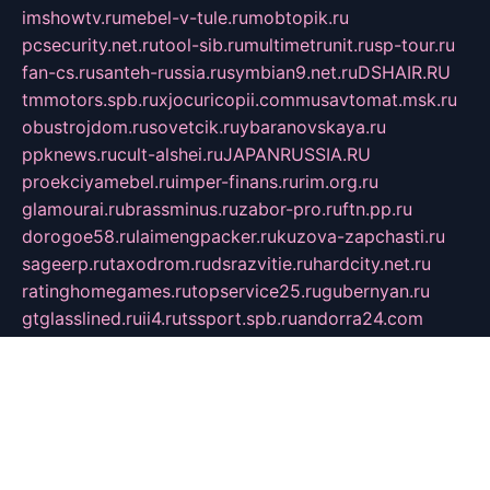
imshowtv.ru
mebel-v-tule.ru
mobtopik.ru
pcsecurity.net.ru
tool-sib.ru
multimetrunit.ru
sp-tour.ru
fan-cs.ru
santeh-russia.ru
symbian9.net.ru
DSHAIR.RU
tmmotors.spb.ru
xjocuricopii.com
musavtomat.msk.ru
obustrojdom.ru
sovetcik.ru
ybaranovskaya.ru
ppknews.ru
cult-alshei.ru
JAPANRUSSIA.RU
proekciyamebel.ru
imper-finans.ru
rim.org.ru
glamourai.ru
brassminus.ru
zabor-pro.ru
ftn.pp.ru
dorogoe58.ru
laimengpacker.ru
kuzova-zapchasti.ru
sageerp.ru
taxodrom.ru
dsrazvitie.ru
hardcity.net.ru
ratinghomegames.ru
topservice25.ru
gubernyan.ru
gtglasslined.ru
ii4.ru
tssport.spb.ru
andorra24.com
blackwallstreet.ru
oboimos.ru
optim-doors.com.ru
ikuch.ru
nycr.org.ru
npa21.ru
vremya-ch.spb.ru
desert000.ru
ivtorgi.ru
ifiori.ru
catalog-statei.ru
dcv.org.ru
spetsmaster174.ru
ipkameryhiseeu.ru
dum26.ru
ruspol.spb.ru
fr-opendp.ru
kam-solnyshko.ru
cheyenne-arapaho.ru
sevzapmetal.spb.ru