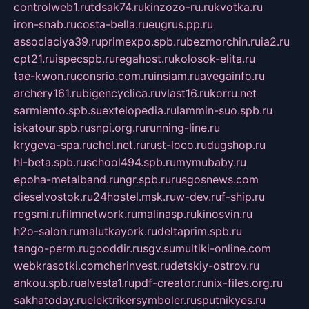
controlweb1.ru
tdsak74.ru
kinzozo-ru.ru
kvotka.ru
iron-snab.ru
costa-bella.ru
eugrus.pp.ru
associaciya39.ru
primexpo.spb.ru
bezmorchin.ru
ia2.ru
cpt21.ru
ispecspb.ru
regahost.ru
kolosok-elita.ru
tae-kwon.ru
consrio.com.ru
insiam.ru
avegainfo.ru
archery161.ru
bigencyclica.ru
vlast16.ru
korru.net
sarmiento.spb.su
extelopedia.ru
lammin-suo.spb.ru
iskatour.spb.ru
snpi.org.ru
running-line.ru
krygeva-spa.ru
chel.net.ru
rust-loco.ru
dugshop.ru
hl-beta.spb.ru
school494.spb.ru
mymubaby.ru
epoha-metalband.ru
ngr.spb.ru
rusgosnews.com
dieselvostok.ru
24hostel.msk.ru
w-dev.ru
f-ship.ru
regsmi.ru
filmnetwork.ru
malinasp.ru
kinosvin.ru
h2o-salon.ru
malutkayork.ru
deltaprim.spb.ru
tango-perm.ru
gooddir.ru
sgv.su
multiki-online.com
webkrasotki.com
cherinvest.ru
detskiy-ostrov.ru
ankou.spb.ru
alvesta1.ru
pdf-creator.ru
nix-files.org.ru
sakhatoday.ru
elektrikersymboler.ru
sputnikyes.ru