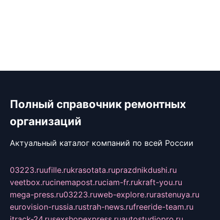
Полный справочник ремонтных
организаций
Актуальный каталог компаний по всей России
03223.ru
ufille.ru
krasotata.ru
prazdnikdushi.ru
veetbox.ru
cinemapost.ru
ciam-fr.ru
kraft-you.ru
mega-press.ru
03223.ru
web-explore.ru
rastenuya.ru
eurovision-russia.ru
strah-news.ru
freeride-team.ru
itrack-24.ru
sexshopexpress.ru
autostudiopro.ru