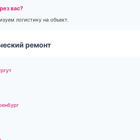
рез вас?
изуем логистику на объект.
ческий ремонт
ргут
ь
ренбург
ь