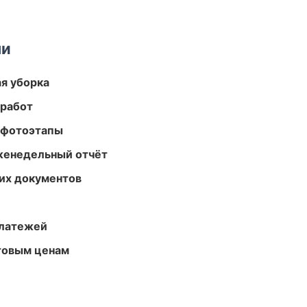
ми
ая уборка
 работ
 фотоэтапы
женедельный отчёт
их документов
платежей
птовым ценам