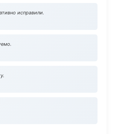
ативно исправили.
уемо.
у.