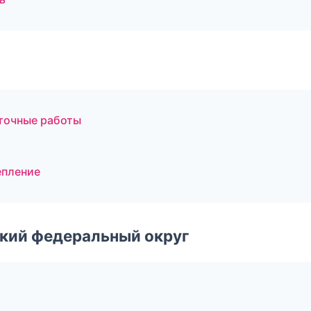
точные работы
епление
ский федеральный округ