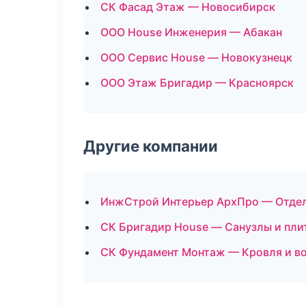
СК Фасад Этаж — Новосибирск
ООО House Инженерия — Абакан
ООО Сервис House — Новокузнецк
ООО Этаж Бригадир — Красноярск
Другие компании
ИнжСтрой Интерьер АрхПро — Отдел
СК Бригадир House — Санузлы и пли
СК Фундамент Монтаж — Кровля и во