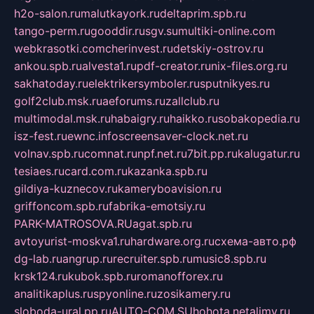
h2o-salon.ru
malutkayork.ru
deltaprim.spb.ru
tango-perm.ru
gooddir.ru
sgv.su
multiki-online.com
webkrasotki.com
cherinvest.ru
detskiy-ostrov.ru
ankou.spb.ru
alvesta1.ru
pdf-creator.ru
nix-files.org.ru
sakhatoday.ru
elektrikersymboler.ru
sputnikyes.ru
golf2club.msk.ru
aeforums.ru
zallclub.ru
multimodal.msk.ru
habaigry.ru
haikko.ru
sobakopedia.ru
isz-fest.ru
ewnc.info
screensaver-clock.net.ru
volnav.spb.ru
comnat.ru
npf.net.ru
7bit.pp.ru
kalugatur.ru
tesiaes.ru
card.com.ru
kazanka.spb.ru
gildiya-kuznecov.ru
kameryboavision.ru
griffoncom.spb.ru
fabrika-emotsiy.ru
PARK-MATROSOVA.RU
agat.spb.ru
avtoyurist-moskva1.ru
hardware.org.ru
схема-авто.рф
dg-lab.ru
angrup.ru
recruiter.spb.ru
music8.spb.ru
krsk124.ru
kubok.spb.ru
romanofforex.ru
analitikaplus.ru
spyonline.ru
zosikamery.ru
sloboda-ural.pp.ru
AUTO-COM.SU
hohota.net
alimy.ru