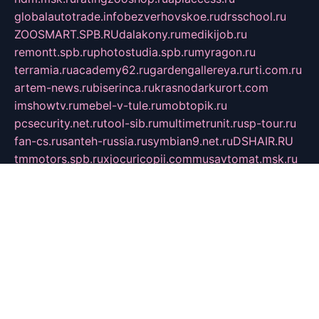
globalautotrade.info
bezverhovskoe.ru
drsschool.ru
ZOOSMART.SPB.RU
dalakony.ru
medikijob.ru
remontt.spb.ru
photostudia.spb.ru
myragon.ru
terramia.ru
academy62.ru
gardengallereya.ru
rti.com.ru
artem-news.ru
biserinca.ru
krasnodarkurort.com
imshowtv.ru
mebel-v-tule.ru
mobtopik.ru
pcsecurity.net.ru
tool-sib.ru
multimetrunit.ru
sp-tour.ru
fan-cs.ru
santeh-russia.ru
symbian9.net.ru
DSHAIR.RU
tmmotors.spb.ru
xjocuricopii.com
musavtomat.msk.ru
obustrojdom.ru
sovetcik.ru
ybaranovskaya.ru
ppknews.ru
cult-alshei.ru
JAPANRUSSIA.RU
proekciyamebel.ru
imper-finans.ru
rim.org.ru
glamourai.ru
brassminus.ru
zabor-pro.ru
ftn.pp.ru
dorogoe58.ru
laimengpacker.ru
kuzova-zapchasti.ru
sageerp.ru
taxodrom.ru
dsrazvitie.ru
hardcity.net.ru
ratinghomegames.ru
topservice25.ru
gubernyan.ru
gtglasslined.ru
ii4.ru
tssport.spb.ru
andorra24.com