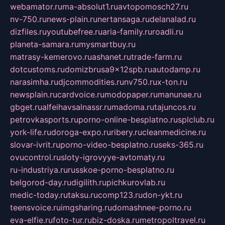
webamator.ru
ma-absolut1.ru
avtopomosch27.ru
nv-750.ru
news-plain.ru
nertansaga.ru
delanalad.ru
dizfiles.ru
youtubefree.ru
aria-family.ru
roadli.ru
planeta-samara.ru
mysmartbuy.ru
matrasy-kemerovo.ru
ashanet.ru
trade-farm.ru
dotcustoms.ru
domizbrusa9x12spb.ru
autodamp.ru
narasimha.ru
djcommodities.ru
nv750.ru
x-ton.ru
newsplain.ru
cardvoice.ru
modopaper.ru
manunae.ru
gbget.ru
alfeihavsalnassr.ru
madoma.ru
tajuncos.ru
petrovkasports.ru
porno-online-besplatno.ru
splclub.ru
york-life.ru
doroga-expo.ru
ribery.ru
cleanmedicine.ru
slovar-ivrit.ru
porno-video-besplatno.ru
seks-365.ru
ovucontrol.ru
sloty-igrovyye-avtomaty.ru
ru-industriya.ru
russkoe-porno-besplatno.ru
belgorod-day.ru
digilith.ru
pichkurovlab.ru
medic-today.ru
taksu.ru
comp123.ru
don-ykt.ru
teensvoice.ru
imgsharing.ru
domashnee-porno.ru
eva-elfie.ru
foto-tur.ru
biz-doska.ru
metropoltravel.ru