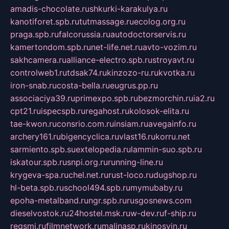
amadis-chocolate.ru
shkurki-karakulya.ru
kanotiforet.spb.ru
tutmassage.ru
ecolog.org.ru
praga.spb.ru
falcorussia.ru
autodoctorservis.ru
kamertondom.spb.ru
net-life.net.ru
avto-vozim.ru
sakhcamera.ru
alliance-electro.spb.ru
stroyavt.ru
controlweb1.ru
tdsak74.ru
kinzozo-ru.ru
kvotka.ru
iron-snab.ru
costa-bella.ru
eugrus.pp.ru
associaciya39.ru
primexpo.spb.ru
bezmorchin.ru
ia2.ru
cpt21.ru
ispecspb.ru
regahost.ru
kolosok-elita.ru
tae-kwon.ru
consrio.com.ru
insiam.ru
avegainfo.ru
archery161.ru
bigencyclica.ru
vlast16.ru
korru.net
sarmiento.spb.su
extelopedia.ru
lammin-suo.spb.ru
iskatour.spb.ru
snpi.org.ru
running-line.ru
krygeva-spa.ru
chel.net.ru
rust-loco.ru
dugshop.ru
hl-beta.spb.ru
school494.spb.ru
mymubaby.ru
epoha-metalband.ru
ngr.spb.ru
rusgosnews.com
dieselvostok.ru
24hostel.msk.ru
w-dev.ru
f-ship.ru
regsmi.ru
filmnetwork.ru
malinasp.ru
kinosvin.ru