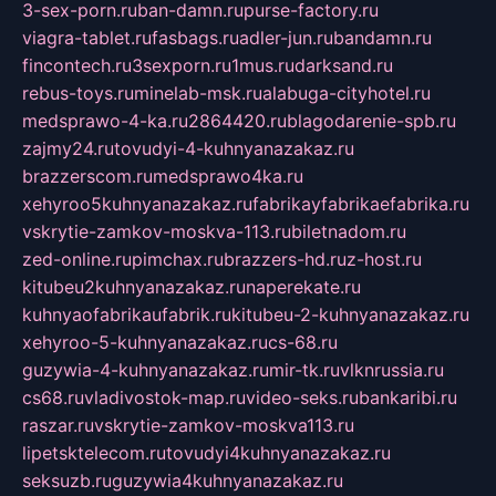
3-sex-porn.ru
ban-damn.ru
purse-factory.ru
viagra-tablet.ru
fasbags.ru
adler-jun.ru
bandamn.ru
fincontech.ru
3sexporn.ru
1mus.ru
darksand.ru
rebus-toys.ru
minelab-msk.ru
alabuga-cityhotel.ru
medsprawo-4-ka.ru
2864420.ru
blagodarenie-spb.ru
zajmy24.ru
tovudyi-4-kuhnyanazakaz.ru
brazzerscom.ru
medsprawo4ka.ru
xehyroo5kuhnyanazakaz.ru
fabrikayfabrikaefabrika.ru
vskrytie-zamkov-moskva-113.ru
biletnadom.ru
zed-online.ru
pimchax.ru
brazzers-hd.ru
z-host.ru
kitubeu2kuhnyanazakaz.ru
naperekate.ru
kuhnyaofabrikaufabrik.ru
kitubeu-2-kuhnyanazakaz.ru
xehyroo-5-kuhnyanazakaz.ru
cs-68.ru
guzywia-4-kuhnyanazakaz.ru
mir-tk.ru
vlknrussia.ru
cs68.ru
vladivostok-map.ru
video-seks.ru
bankaribi.ru
raszar.ru
vskrytie-zamkov-moskva113.ru
lipetsktelecom.ru
tovudyi4kuhnyanazakaz.ru
seksuzb.ru
guzywia4kuhnyanazakaz.ru