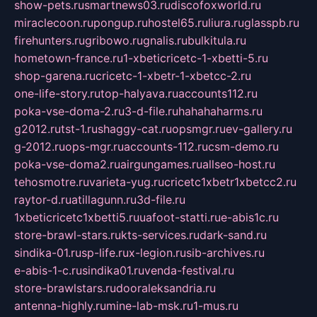
show-pets.ru
smartnews03.ru
discofoxworld.ru
miraclecoon.ru
pongup.ru
hostel65.ru
liura.ru
glasspb.ru
firehunters.ru
gribowo.ru
gnalis.ru
bulkitula.ru
hometown-france.ru
1-xbeticricetc-1-xbetti-5.ru
shop-garena.ru
cricetc-1-xbetr-1-xbetcc-2.ru
one-life-story.ru
top-halyava.ru
accounts112.ru
poka-vse-doma-2.ru
3-d-file.ru
hahahaharms.ru
g2012.ru
tst-1.ru
shaggy-cat.ru
opsmgr.ru
ev-gallery.ru
g-2012.ru
ops-mgr.ru
accounts-112.ru
csm-demo.ru
poka-vse-doma2.ru
airgungames.ru
allseo-host.ru
tehosmotre.ru
varieta-yug.ru
cricetc1xbetr1xbetcc2.ru
raytor-d.ru
atillagunn.ru
3d-file.ru
1xbeticricetc1xbetti5.ru
uafoot-statti.ru
e-abis1c.ru
store-brawl-stars.ru
kts-services.ru
dark-sand.ru
sindika-01.ru
sp-life.ru
x-legion.ru
sib-archives.ru
e-abis-1-c.ru
sindika01.ru
venda-festival.ru
store-brawlstars.ru
dooraleksandria.ru
antenna-highly.ru
mine-lab-msk.ru
1-mus.ru