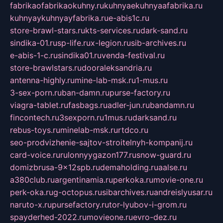
fabrikaofabrikaokuhny.ru
kuhnyaekuhnyaafabrika.ru
kuhnyaykuhnyayfabrika.ru
e-abis1c.ru
store-brawl-stars.ru
kts-services.ru
dark-sand.ru
sindika-01.ru
sp-life.ru
x-legion.ru
sib-archives.ru
e-abis-1-c.ru
sindika01.ru
venda-festival.ru
store-brawlstars.ru
dooraleksandria.ru
antenna-highly.ru
mine-lab-msk.ru
1-mus.ru
3-sex-porn.ru
ban-damn.ru
purse-factory.ru
viagra-tablet.ru
fasbags.ru
adler-jun.ru
bandamn.ru
fincontech.ru
3sexporn.ru
1mus.ru
darksand.ru
rebus-toys.ru
minelab-msk.ru
rtdco.ru
seo-prodvizhenie-sajtov-stroitelnyh-kompanij.ru
card-voice.ru
rulonnyygazon177.ru
snow-guard.ru
domizbrusa-9x12spb.ru
demaholding.ru
aalse.ru
a380club.ru
argentinamia.ru
perkoka.ru
movie-one.ru
perk-oka.ru
g-octopus.ru
sibarchives.ru
andreislyusar.ru
naruto-x.ru
pursefactory.ru
tor-lyubov-i-grom.ru
spayderhed-2022.ru
movieone.ru
evro-dez.ru