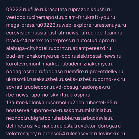
03223.ru
ufille.ru
krasotata.ru
prazdnikdushi.ru
veetbox.ru
cinemapost.ru
ciam-fr.ru
kraft-you.ru
mega-press.ru
03223.ru
web-explore.ru
rastenuya.ru
eurovision-russia.ru
strah-news.ru
freeride-team.ru
itrack-24.ru
sexshopexpress.ru
autostudiopro.ru
alabuga-cityhotel.ru
pornv.ru
atlantpereezd.ru
bud-em-znakomye.ru
a-cdc.ru
elektrostal-news.ru
korolevremont-market.ru
budem-znakomye.ru
oooagrosnab.ru
fpodaso.ru
emfire.ru
pro-otdelky.ru
ukrasotki.ru
seksuzbek.ru
seks-uzbek.ru
porno-vk.ru
sovratili.ru
olecoon.ru
vd-dosug.ru
adonyev.ru
rbc-news.ru
porno-skvirt.ru
krospr.ru
13autor-kolonka.ru
sormol.ru
2rich.ru
hostel-65.ru
hostserve.ru
porno-na-russkom.ru
mishinlab.ru
neznobi.ru
bigfatcc.ru
habble.ru
starbucksvia.ru
delfinet.ru
silvernano.ru
elestal.ru
vektor-doroga.ru
velotrenajery.ru
pronso54.ru
lenasever.ru
lovinskix.ru