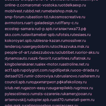
online-z.com
aromat-vostoka.ru
otdelkaexp.ru
mobilvest.ru
bbd.net.ru
mebelshop.msk.ru
smp-forum.ru
bastion-td.ru
kosmoscreative.ru
avrmotors.ru
art-galadesign.ru
tiffany-c.ru
ecostep-samara.ru
d-p.spb.ru
галактика73.рф
sko.com.ru
davitamebel-spb.ru
fotsis.ru
tesiaes.ru
kokoroyari.spb.ru
blesna-kazan.ru
mossilver.ru
lenderoq.ru
sergeydobrin.ru
tochkazvuka.msk.ru
people-of-art.ru
bezzubova.ru
clubtibet.ru
orior-aks.ru
dynamoauto.ru
szk-favorit.ru
carlines.ru
flatnsk.ru
kingbolenskaner.ru
alex-motor.ru
astroline.net.ru
act1.spb.ru
polyglot.com.ru
gidlipetsk.ru
ooo-driada.ru
detsad125.ru
mir-zdoroviya.ru
bruslanovo.ru
siterem.ru
council.spb.ru
лодкипатриот.рф
kafekolizey.ru
iclub.net.ru
gazon-easy.ru
sugarepilekb.ru
grinox.ru
pylesostineco.ru
msts-ozarenie.ru
kameryjooan.ru
artemovskij.ru
dopler.spb.ru
aid70.ru
metall-perm.ru
ndm.msk.ru
ratingzooshop.ru
apiaccess.ru