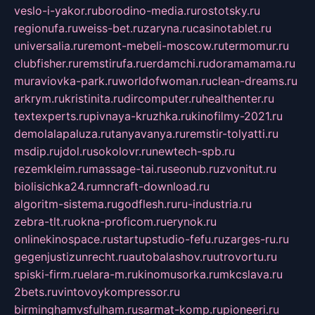
veslo-i-yakor.ru
borodino-media.ru
rostotsky.ru
regionufa.ru
weiss-bet.ru
zaryna.ru
casinotablet.ru
universalia.ru
remont-mebeli-moscow.ru
termomur.ru
clubfisher.ru
remstirufa.ru
erdamchi.ru
doramamama.ru
muraviovka-park.ru
worldofwoman.ru
clean-dreams.ru
arkrym.ru
kristinita.ru
dircomputer.ru
healthenter.ru
textexperts.ru
pivnaya-kruzhka.ru
kinofilmy-2021.ru
demolalapaluza.ru
tanyavanya.ru
remstir-tolyatti.ru
msdip.ru
jdol.ru
sokolovr.ru
newtech-spb.ru
rezemkleim.ru
massage-tai.ru
seonub.ru
zvonitut.ru
biolisichka24.ru
mncraft-download.ru
algoritm-sistema.ru
godflesh.ru
ru-industria.ru
zebra-tlt.ru
okna-proficom.ru
erynok.ru
onlinekinospace.ru
startupstudio-fefu.ru
zarges-ru.ru
gegenjustizunrecht.ru
autobalashov.ru
utrovortu.ru
spiski-firm.ru
elara-m.ru
kinomusorka.ru
mkcslava.ru
2bets.ru
vintovoykompressor.ru
birminghamvsfulham.ru
sarmat-komp.ru
pioneeri.ru