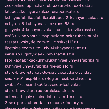
zed-online.ru
pimchax.ru
brazzers-hd.ru
z-host.ru
kitubeu2kuhnyanazakaz.ru
naperekate.ru
kuhnyaofabrikaufabrik.ru
kitubeu-2-kuhnyanazakaz.ru
xehyroo-5-kuhnyanazakaz.ru
cs-68.ru
guzywia-4-kuhnyanazakaz.ru
mir-tk.ru
vlknrussia.ru
cs68.ru
vladivostok-map.ru
video-seks.ru
bankaribi.ru
raszar.ru
vskrytie-zamkov-moskva113.ru
lipetsktelecom.ru
tovudyi4kuhnyanazakaz.ru
seksuzb.ru
guzywia4kuhnyanazakaz.ru
fabrikaofabrikaokuhny.ru
kuhnyaekuhnyaafabrika.ru
kuhnyaykuhnyayfabrika.ru
e-abis1c.ru
store-brawl-stars.ru
kts-services.ru
dark-sand.ru
sindika-01.ru
sp-life.ru
x-legion.ru
sib-archives.ru
e-abis-1-c.ru
sindika01.ru
venda-festival.ru
store-brawlstars.ru
dooraleksandria.ru
antenna-highly.ru
mine-lab-msk.ru
1-mus.ru
3-sex-porn.ru
ban-damn.ru
purse-factory.ru
viagra-tablet.ru
fasbags.ru
adler-jun.ru
bandamn.ru