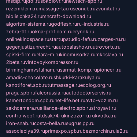
msdip.ru
jdol.ru
sokolovr.ru
newtech-spb.ru
rezemkleim.ru
massage-tai.ru
seonub.ru
zvonitut.ru
biolisichka24.ru
mncraft-download.ru
algoritm-sistema.ru
godflesh.ru
ru-industria.ru
zebra-tlt.ru
okna-proficom.ru
erynok.ru
onlinekinospace.ru
startupstudio-fefu.ru
zarges-ru.ru
gegenjustizunrecht.ru
autobalashov.ru
utrovortu.ru
spiski-firm.ru
elara-m.ru
kinomusorka.ru
mkcslava.ru
2bets.ru
vintovoykompressor.ru
birminghamvsfulham.ru
sarmat-komp.ru
pioneeri.ru
amadis-chocolate.ru
shkurki-karakulya.ru
kanotiforet.spb.ru
tutmassage.ru
ecolog.org.ru
praga.spb.ru
falcorussia.ru
autodoctorservis.ru
kamertondom.spb.ru
net-life.net.ru
avto-vozim.ru
sakhcamera.ru
alliance-electro.spb.ru
stroyavt.ru
controlweb1.ru
tdsak74.ru
kinzozo-ru.ru
kvotka.ru
iron-snab.ru
costa-bella.ru
eugrus.pp.ru
associaciya39.ru
primexpo.spb.ru
bezmorchin.ru
ia2.ru