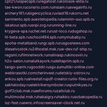
cpt21.ru
ispecspb.ru
regahost.ru
kolosok-elita.ru
tae-kwon.ru
consrio.com.ru
insiam.ru
avegainfo.ru
archery161.ru
bigencyclica.ru
vlast16.ru
korru.net
sarmiento.spb.su
extelopedia.ru
lammin-suo.spb.ru
iskatour.spb.ru
snpi.org.ru
running-line.ru
krygeva-spa.ru
chel.net.ru
rust-loco.ru
dugshop.ru
hl-beta.spb.ru
school494.spb.ru
mymubaby.ru
epoha-metalband.ru
ngr.spb.ru
rusgosnews.com
dieselvostok.ru
24hostel.msk.ru
w-dev.ru
f-ship.ru
regsmi.ru
filmnetwork.ru
malinasp.ru
kinosvin.ru
h2o-salon.ru
malutkayork.ru
deltaprim.spb.ru
tango-perm.ru
gooddir.ru
sgv.su
multiki-online.com
webkrasotki.com
cherinvest.ru
detskiy-ostrov.ru
ankou.spb.ru
alvesta1.ru
pdf-creator.ru
nix-files.org.ru
sakhatoday.ru
elektrikersymboler.ru
sputnikyes.ru
golf2club.msk.ru
aeforums.ru
zallclub.ru
multimodal.msk.ru
habaigry.ru
haikko.ru
sobakopedia.ru
isz-fest.ru
ewnc.info
screensaver-clock.net.ru