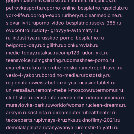
gbget.ru
alfeihavsalnassr.ru
madoma.ru
tajuncos.ru
petrovkasports.ru
porno-online-besplatno.ru
splclub.ru
york-life.ru
doroga-expo.ru
ribery.ru
cleanmedicine.ru
slovar-ivrit.ru
porno-video-besplatno.ru
seks-365.ru
ovucontrol.ru
sloty-igrovyye-avtomaty.ru
ru-industriya.ru
russkoe-porno-besplatno.ru
belgorod-day.ru
digilith.ru
pichkurovlab.ru
medic-today.ru
taksu.ru
comp123.ru
don-ykt.ru
teensvoice.ru
imgsharing.ru
domashnee-porno.ru
eva-elfie.ru
foto-tur.ru
biz-doska.ru
metropoltravel.ru
veslo-i-yakor.ru
borodino-media.ru
rostotsky.ru
regionufa.ru
weiss-bet.ru
zaryna.ru
casinotablet.ru
universalia.ru
remont-mebeli-moscow.ru
termomur.ru
clubfisher.ru
remstirufa.ru
erdamchi.ru
doramamama.ru
muraviovka-park.ru
worldofwoman.ru
clean-dreams.ru
arkrym.ru
kristinita.ru
dircomputer.ru
healthenter.ru
textexperts.ru
pivnaya-kruzhka.ru
kinofilmy-2021.ru
demolalapaluza.ru
tanyavanya.ru
remstir-tolyatti.ru