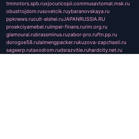
tmmotors.spb.ru
xjocuricopii.com
musavtomat.msk.ru
obustrojdom.ru
sovetcik.ru
ybaranovskaya.ru
ppknews.ru
cult-alshei.ru
JAPANRUSSIA.RU
proekciyamebel.ru
imper-finans.ru
rim.org.ru
glamourai.ru
brassminus.ru
zabor-pro.ru
ftn.pp.ru
dorogoe58.ru
laimengpacker.ru
kuzova-zapchasti.ru
sageerp.ru
taxodrom.ru
dsrazvitie.ru
hardcity.net.ru
ratinghomegames.ru
topservice25.ru
gubernyan.ru
gtglasslined.ru
ii4.ru
tssport.spb.ru
andorra24.com
blackwallstreet.ru
oboimos.ru
optim-doors.com.ru
ikuch.ru
nycr.org.ru
npa21.ru
vremya-ch.spb.ru
desert000.ru
ivtorgi.ru
ifiori.ru
catalog-statei.ru
dcv.org.ru
spetsmaster174.ru
ipkameryhiseeu.ru
dum26.ru
ruspol.spb.ru
fr-opendp.ru
kam-solnyshko.ru
cheyenne-arapaho.ru
sevzapmetal.spb.ru
ted-lapidus.spb.ru
parasite-eliminator.ru
sigma-complete.ru
modernworld.ru
dama-moda.ru
eholot-group.ru
sk-nvkz.ru
DRONGOLD.RU