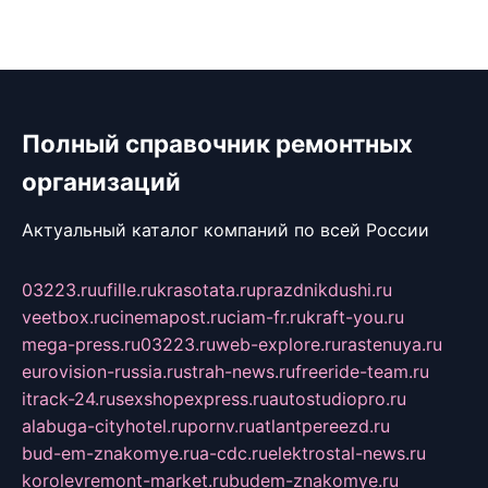
Полный справочник ремонтных
организаций
Актуальный каталог компаний по всей России
03223.ru
ufille.ru
krasotata.ru
prazdnikdushi.ru
veetbox.ru
cinemapost.ru
ciam-fr.ru
kraft-you.ru
mega-press.ru
03223.ru
web-explore.ru
rastenuya.ru
eurovision-russia.ru
strah-news.ru
freeride-team.ru
itrack-24.ru
sexshopexpress.ru
autostudiopro.ru
alabuga-cityhotel.ru
pornv.ru
atlantpereezd.ru
bud-em-znakomye.ru
a-cdc.ru
elektrostal-news.ru
korolevremont-market.ru
budem-znakomye.ru