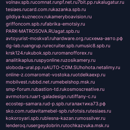
volnav.spb.ru
comnat.ru
npf.net.ru
7bit.pp.ru
kalugatur.ru
tesiaes.ru
card.com.ru
kazanka.spb.ru
gildiya-kuznecov.ru
kameryboavision.ru
griffoncom.spb.ru
fabrika-emotsiy.ru
PARK-MATROSOVA.RU
agat.spb.ru
avtoyurist-moskva1.ru
hardware.org.ru
схема-авто.рф
dg-lab.ru
angrup.ru
recruiter.spb.ru
music8.spb.ru
krsk124.ru
kubok.spb.ru
romanofforex.ru
analitikaplus.ru
spyonline.ru
zosikamery.ru
sloboda-ural.pp.ru
AUTO-COM.SU
hohota.net
alimy.ru
online-z.com
aromat-vostoka.ru
otdelkaexp.ru
mobilvest.ru
bbd.net.ru
mebelshop.msk.ru
smp-forum.ru
bastion-td.ru
kosmoscreative.ru
avrmotors.ru
art-galadesign.ru
tiffany-c.ru
ecostep-samara.ru
d-p.spb.ru
галактика73.рф
sko.com.ru
davitamebel-spb.ru
fotsis.ru
tesiaes.ru
kokoroyari.spb.ru
blesna-kazan.ru
mossilver.ru
lenderoq.ru
sergeydobrin.ru
tochkazvuka.msk.ru