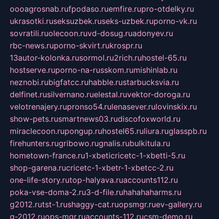
oooagrosnab.ru
fpodaso.ru
emfire.ru
pro-otdelky.ru
ukrasotki.ru
seksuzbek.ru
seks-uzbek.ru
porno-vk.ru
sovratili.ru
olecoon.ru
vd-dosug.ru
adonyev.ru
rbc-news.ru
porno-skvirt.ru
krospr.ru
13autor-kolonka.ru
sormol.ru
2rich.ru
hostel-65.ru
hostserve.ru
porno-na-russkom.ru
mishinlab.ru
neznobi.ru
bigfatcc.ru
habble.ru
starbucksvia.ru
delfinet.ru
silvernano.ru
elestal.ru
vektor-doroga.ru
velotrenajery.ru
pronso54.ru
lenasever.ru
lovinskix.ru
show-pets.ru
smartnews03.ru
discofoxworld.ru
miraclecoon.ru
pongup.ru
hostel65.ru
liura.ru
glasspb.ru
firehunters.ru
gribowo.ru
gnalis.ru
bulkitula.ru
hometown-france.ru
1-xbeticricetc-1-xbetti-5.ru
shop-garena.ru
cricetc-1-xbetr-1-xbetcc-2.ru
one-life-story.ru
top-halyava.ru
accounts112.ru
poka-vse-doma-2.ru
3-d-file.ru
hahahaharms.ru
g2012.ru
tst-1.ru
shaggy-cat.ru
opsmgr.ru
ev-gallery.ru
g-2012.ru
ops-mgr.ru
accounts-112.ru
csm-demo.ru