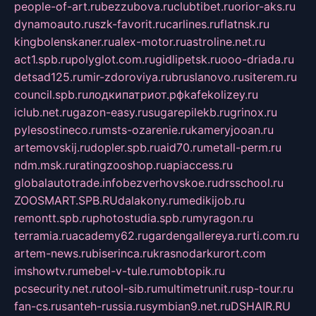
people-of-art.ru
bezzubova.ru
clubtibet.ru
orior-aks.ru
dynamoauto.ru
szk-favorit.ru
carlines.ru
flatnsk.ru
kingbolenskaner.ru
alex-motor.ru
astroline.net.ru
act1.spb.ru
polyglot.com.ru
gidlipetsk.ru
ooo-driada.ru
detsad125.ru
mir-zdoroviya.ru
bruslanovo.ru
siterem.ru
council.spb.ru
лодкипатриот.рф
kafekolizey.ru
iclub.net.ru
gazon-easy.ru
sugarepilekb.ru
grinox.ru
pylesostineco.ru
msts-ozarenie.ru
kameryjooan.ru
artemovskij.ru
dopler.spb.ru
aid70.ru
metall-perm.ru
ndm.msk.ru
ratingzooshop.ru
apiaccess.ru
globalautotrade.info
bezverhovskoe.ru
drsschool.ru
ZOOSMART.SPB.RU
dalakony.ru
medikijob.ru
remontt.spb.ru
photostudia.spb.ru
myragon.ru
terramia.ru
academy62.ru
gardengallereya.ru
rti.com.ru
artem-news.ru
biserinca.ru
krasnodarkurort.com
imshowtv.ru
mebel-v-tule.ru
mobtopik.ru
pcsecurity.net.ru
tool-sib.ru
multimetrunit.ru
sp-tour.ru
fan-cs.ru
santeh-russia.ru
symbian9.net.ru
DSHAIR.RU