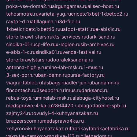
poka-vse-doma2.ru
airgungames.ru
allseo-host.ru
tehosmotre.ru
varieta-yug.ru
cricetc1xbetr1xbetcc2.ru
raytor-d.ru
atillagunn.ru
3d-file.ru
1xbeticricetc1xbetti5.ru
uafoot-statti.ru
e-abis1c.ru
store-brawl-stars.ru
kts-services.ru
dark-sand.ru
sindika-01.ru
sp-life.ru
x-legion.ru
sib-archives.ru
e-abis-1-c.ru
sindika01.ru
venda-festival.ru
store-brawlstars.ru
dooraleksandria.ru
antenna-highly.ru
mine-lab-msk.ru
1-mus.ru
3-sex-porn.ru
ban-damn.ru
purse-factory.ru
viagra-tablet.ru
fasbags.ru
adler-jun.ru
bandamn.ru
fincontech.ru
3sexporn.ru
1mus.ru
darksand.ru
rebus-toys.ru
minelab-msk.ru
alabuga-cityhotel.ru
medsprawo-4-ka.ru
2864420.ru
blagodarenie-spb.ru
zajmy24.ru
tovudyi-4-kuhnyanazakaz.ru
brazzerscom.ru
medsprawo4ka.ru
xehyroo5kuhnyanazakaz.ru
fabrikayfabrikaefabrika.ru
vskrytie-zamkov-moskva-113.ru
biletnadom.ru