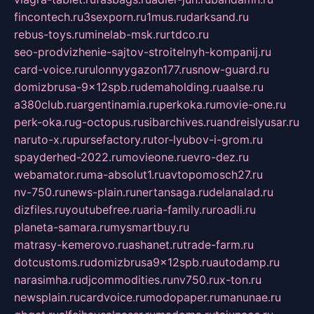
fincontech.ru
3sexporn.ru
1mus.ru
darksand.ru
rebus-toys.ru
minelab-msk.ru
rtdco.ru
seo-prodvizhenie-sajtov-stroitelnyh-kompanij.ru
card-voice.ru
rulonnyygazon177.ru
snow-guard.ru
domizbrusa-9x12spb.ru
demaholding.ru
aalse.ru
a380club.ru
argentinamia.ru
perkoka.ru
movie-one.ru
perk-oka.ru
g-octopus.ru
sibarchives.ru
andreislyusar.ru
naruto-x.ru
pursefactory.ru
tor-lyubov-i-grom.ru
spayderhed-2022.ru
movieone.ru
evro-dez.ru
webamator.ru
ma-absolut1.ru
avtopomosch27.ru
nv-750.ru
news-plain.ru
nertansaga.ru
delanalad.ru
dizfiles.ru
youtubefree.ru
aria-family.ru
roadli.ru
planeta-samara.ru
mysmartbuy.ru
matrasy-kemerovo.ru
ashanet.ru
trade-farm.ru
dotcustoms.ru
domizbrusa9x12spb.ru
autodamp.ru
narasimha.ru
djcommodities.ru
nv750.ru
x-ton.ru
newsplain.ru
cardvoice.ru
modopaper.ru
manunae.ru