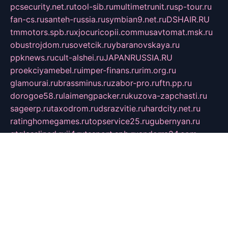
pcsecurity.net.ru
tool-sib.ru
multimetrunit.ru
sp-tour.ru
fan-cs.ru
santeh-russia.ru
symbian9.net.ru
DSHAIR.RU
tmmotors.spb.ru
xjocuricopii.com
musavtomat.msk.ru
obustrojdom.ru
sovetcik.ru
ybaranovskaya.ru
ppknews.ru
cult-alshei.ru
JAPANRUSSIA.RU
proekciyamebel.ru
imper-finans.ru
rim.org.ru
glamourai.ru
brassminus.ru
zabor-pro.ru
ftn.pp.ru
dorogoe58.ru
laimengpacker.ru
kuzova-zapchasti.ru
sageerp.ru
taxodrom.ru
dsrazvitie.ru
hardcity.net.ru
ratinghomegames.ru
topservice25.ru
gubernyan.ru
gtglasslined.ru
ii4.ru
tssport.spb.ru
andorra24.com
blackwallstreet.ru
oboimos.ru
optim-doors.com.ru
ikuch.ru
nycr.org.ru
npa21.ru
vremya-ch.spb.ru
desert000.ru
ivtorgi.ru
ifiori.ru
catalog-statei.ru
dcv.org.ru
spetsmaster174.ru
ipkameryhiseeu.ru
dum26.ru
ruspol.spb.ru
fr-opendp.ru
kam-solnyshko.ru
cheyenne-arapaho.ru
sevzapmetal.spb.ru
ted-lapidus.spb.ru
parasite-eliminator.ru