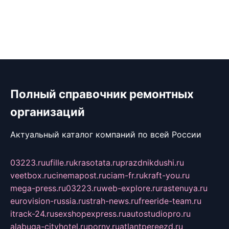
Полный справочник ремонтных
организаций
Актуальный каталог компаний по всей России
03223.ru
ufille.ru
krasotata.ru
prazdnikdushi.ru
veetbox.ru
cinemapost.ru
ciam-fr.ru
kraft-you.ru
mega-press.ru
03223.ru
web-explore.ru
rastenuya.ru
eurovision-russia.ru
strah-news.ru
freeride-team.ru
itrack-24.ru
sexshopexpress.ru
autostudiopro.ru
alabuga-cityhotel.ru
pornv.ru
atlantpereezd.ru