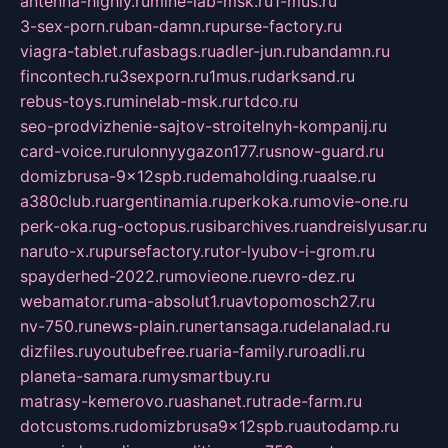
antenna-highly.ru
mine-lab-msk.ru
1-mus.ru
3-sex-porn.ru
ban-damn.ru
purse-factory.ru
viagra-tablet.ru
fasbags.ru
adler-jun.ru
bandamn.ru
fincontech.ru
3sexporn.ru
1mus.ru
darksand.ru
rebus-toys.ru
minelab-msk.ru
rtdco.ru
seo-prodvizhenie-sajtov-stroitelnyh-kompanij.ru
card-voice.ru
rulonnyygazon177.ru
snow-guard.ru
domizbrusa-9x12spb.ru
demaholding.ru
aalse.ru
a380club.ru
argentinamia.ru
perkoka.ru
movie-one.ru
perk-oka.ru
g-octopus.ru
sibarchives.ru
andreislyusar.ru
naruto-x.ru
pursefactory.ru
tor-lyubov-i-grom.ru
spayderhed-2022.ru
movieone.ru
evro-dez.ru
webamator.ru
ma-absolut1.ru
avtopomosch27.ru
nv-750.ru
news-plain.ru
nertansaga.ru
delanalad.ru
dizfiles.ru
youtubefree.ru
aria-family.ru
roadli.ru
planeta-samara.ru
mysmartbuy.ru
matrasy-kemerovo.ru
ashanet.ru
trade-farm.ru
dotcustoms.ru
domizbrusa9x12spb.ru
autodamp.ru