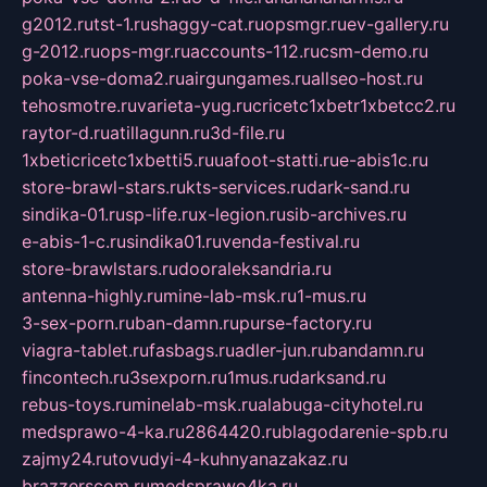
g2012.ru
tst-1.ru
shaggy-cat.ru
opsmgr.ru
ev-gallery.ru
g-2012.ru
ops-mgr.ru
accounts-112.ru
csm-demo.ru
poka-vse-doma2.ru
airgungames.ru
allseo-host.ru
tehosmotre.ru
varieta-yug.ru
cricetc1xbetr1xbetcc2.ru
raytor-d.ru
atillagunn.ru
3d-file.ru
1xbeticricetc1xbetti5.ru
uafoot-statti.ru
e-abis1c.ru
store-brawl-stars.ru
kts-services.ru
dark-sand.ru
sindika-01.ru
sp-life.ru
x-legion.ru
sib-archives.ru
e-abis-1-c.ru
sindika01.ru
venda-festival.ru
store-brawlstars.ru
dooraleksandria.ru
antenna-highly.ru
mine-lab-msk.ru
1-mus.ru
3-sex-porn.ru
ban-damn.ru
purse-factory.ru
viagra-tablet.ru
fasbags.ru
adler-jun.ru
bandamn.ru
fincontech.ru
3sexporn.ru
1mus.ru
darksand.ru
rebus-toys.ru
minelab-msk.ru
alabuga-cityhotel.ru
medsprawo-4-ka.ru
2864420.ru
blagodarenie-spb.ru
zajmy24.ru
tovudyi-4-kuhnyanazakaz.ru
brazzerscom.ru
medsprawo4ka.ru