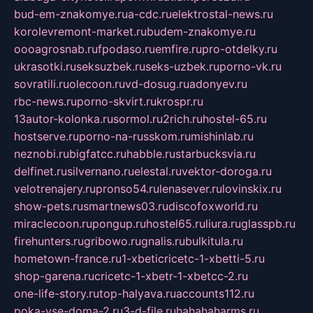
bud-em-znakomye.ru
a-cdc.ru
elektrostal-news.ru
korolevremont-market.ru
budem-znakomye.ru
oooagrosnab.ru
fpodaso.ru
emfire.ru
pro-otdelky.ru
ukrasotki.ru
seksuzbek.ru
seks-uzbek.ru
porno-vk.ru
sovratili.ru
olecoon.ru
vd-dosug.ru
adonyev.ru
rbc-news.ru
porno-skvirt.ru
krospr.ru
13autor-kolonka.ru
sormol.ru
2rich.ru
hostel-65.ru
hostserve.ru
porno-na-russkom.ru
mishinlab.ru
neznobi.ru
bigfatcc.ru
habble.ru
starbucksvia.ru
delfinet.ru
silvernano.ru
elestal.ru
vektor-doroga.ru
velotrenajery.ru
pronso54.ru
lenasever.ru
lovinskix.ru
show-pets.ru
smartnews03.ru
discofoxworld.ru
miraclecoon.ru
pongup.ru
hostel65.ru
liura.ru
glasspb.ru
firehunters.ru
gribowo.ru
gnalis.ru
bulkitula.ru
hometown-france.ru
1-xbeticricetc-1-xbetti-5.ru
shop-garena.ru
cricetc-1-xbetr-1-xbetcc-2.ru
one-life-story.ru
top-halyava.ru
accounts112.ru
poka-vse-doma-2.ru
3-d-file.ru
hahahaharms.ru