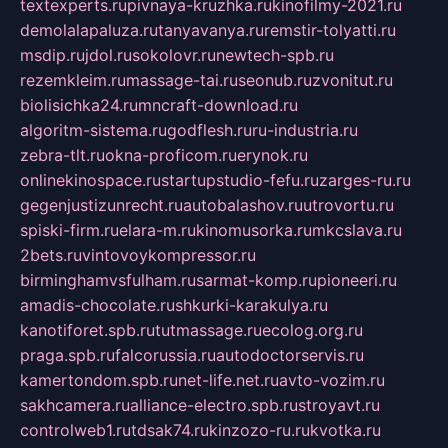
textexperts.ru
pivnaya-kruzhka.ru
kinofilmy-2021.ru
demolalapaluza.ru
tanyavanya.ru
remstir-tolyatti.ru
msdip.ru
jdol.ru
sokolovr.ru
newtech-spb.ru
rezemkleim.ru
massage-tai.ru
seonub.ru
zvonitut.ru
biolisichka24.ru
mncraft-download.ru
algoritm-sistema.ru
godflesh.ru
ru-industria.ru
zebra-tlt.ru
okna-proficom.ru
erynok.ru
onlinekinospace.ru
startupstudio-fefu.ru
zarges-ru.ru
gegenjustizunrecht.ru
autobalashov.ru
utrovortu.ru
spiski-firm.ru
elara-m.ru
kinomusorka.ru
mkcslava.ru
2bets.ru
vintovoykompressor.ru
birminghamvsfulham.ru
sarmat-komp.ru
pioneeri.ru
amadis-chocolate.ru
shkurki-karakulya.ru
kanotiforet.spb.ru
tutmassage.ru
ecolog.org.ru
praga.spb.ru
falcorussia.ru
autodoctorservis.ru
kamertondom.spb.ru
net-life.net.ru
avto-vozim.ru
sakhcamera.ru
alliance-electro.spb.ru
stroyavt.ru
controlweb1.ru
tdsak74.ru
kinzozo-ru.ru
kvotka.ru