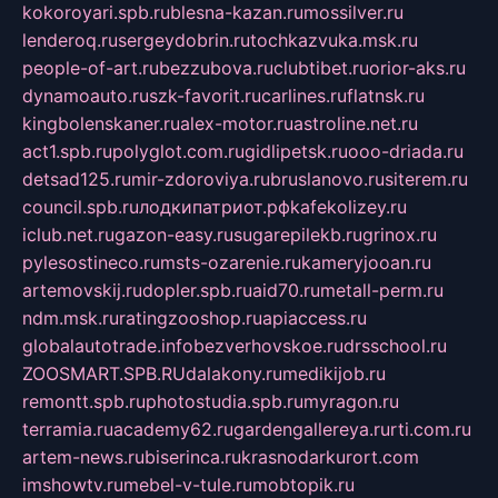
kokoroyari.spb.ru
blesna-kazan.ru
mossilver.ru
lenderoq.ru
sergeydobrin.ru
tochkazvuka.msk.ru
people-of-art.ru
bezzubova.ru
clubtibet.ru
orior-aks.ru
dynamoauto.ru
szk-favorit.ru
carlines.ru
flatnsk.ru
kingbolenskaner.ru
alex-motor.ru
astroline.net.ru
act1.spb.ru
polyglot.com.ru
gidlipetsk.ru
ooo-driada.ru
detsad125.ru
mir-zdoroviya.ru
bruslanovo.ru
siterem.ru
council.spb.ru
лодкипатриот.рф
kafekolizey.ru
iclub.net.ru
gazon-easy.ru
sugarepilekb.ru
grinox.ru
pylesostineco.ru
msts-ozarenie.ru
kameryjooan.ru
artemovskij.ru
dopler.spb.ru
aid70.ru
metall-perm.ru
ndm.msk.ru
ratingzooshop.ru
apiaccess.ru
globalautotrade.info
bezverhovskoe.ru
drsschool.ru
ZOOSMART.SPB.RU
dalakony.ru
medikijob.ru
remontt.spb.ru
photostudia.spb.ru
myragon.ru
terramia.ru
academy62.ru
gardengallereya.ru
rti.com.ru
artem-news.ru
biserinca.ru
krasnodarkurort.com
imshowtv.ru
mebel-v-tule.ru
mobtopik.ru