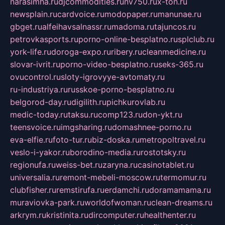
narasimha.ru
djcommodities.ru
nv750.ru
x-ton.ru
newsplain.ru
cardvoice.ru
modopaper.ru
manunae.ru
gbget.ru
alfeihavsalnassr.ru
madoma.ru
tajuncos.ru
petrovkasports.ru
porno-online-besplatno.ru
splclub.ru
york-life.ru
doroga-expo.ru
ribery.ru
cleanmedicine.ru
slovar-ivrit.ru
porno-video-besplatno.ru
seks-365.ru
ovucontrol.ru
sloty-igrovyye-avtomaty.ru
ru-industriya.ru
russkoe-porno-besplatno.ru
belgorod-day.ru
digilith.ru
pichkurovlab.ru
medic-today.ru
taksu.ru
comp123.ru
don-ykt.ru
teensvoice.ru
imgsharing.ru
domashnee-porno.ru
eva-elfie.ru
foto-tur.ru
biz-doska.ru
metropoltravel.ru
veslo-i-yakor.ru
borodino-media.ru
rostotsky.ru
regionufa.ru
weiss-bet.ru
zaryna.ru
casinotablet.ru
universalia.ru
remont-mebeli-moscow.ru
termomur.ru
clubfisher.ru
remstirufa.ru
erdamchi.ru
doramamama.ru
muraviovka-park.ru
worldofwoman.ru
clean-dreams.ru
arkrym.ru
kristinita.ru
dircomputer.ru
healthenter.ru