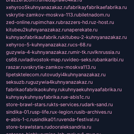
xehyroo5kuhnyanazakaz.ru
fabrikayfabrikaefabrika.ru
vskrytie-zamkov-moskva-113.ru
biletnadom.ru
zed-online.ru
pimchax.ru
brazzers-hd.ru
z-host.ru
kitubeu2kuhnyanazakaz.ru
naperekate.ru
kuhnyaofabrikaufabrik.ru
kitubeu-2-kuhnyanazakaz.ru
xehyroo-5-kuhnyanazakaz.ru
cs-68.ru
guzywia-4-kuhnyanazakaz.ru
mir-tk.ru
vlknrussia.ru
cs68.ru
vladivostok-map.ru
video-seks.ru
bankaribi.ru
raszar.ru
vskrytie-zamkov-moskva113.ru
lipetsktelecom.ru
tovudyi4kuhnyanazakaz.ru
seksuzb.ru
guzywia4kuhnyanazakaz.ru
fabrikaofabrikaokuhny.ru
kuhnyaekuhnyaafabrika.ru
kuhnyaykuhnyayfabrika.ru
e-abis1c.ru
store-brawl-stars.ru
kts-services.ru
dark-sand.ru
sindika-01.ru
sp-life.ru
x-legion.ru
sib-archives.ru
e-abis-1-c.ru
sindika01.ru
venda-festival.ru
store-brawlstars.ru
dooraleksandria.ru