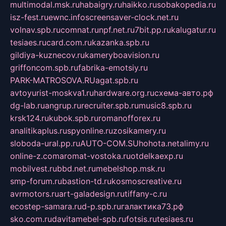
multimodal.msk.ru
habaigry.ru
haikko.ru
sobakopedia.ru
isz-fest.ru
ewnc.info
screensaver-clock.net.ru
volnav.spb.ru
comnat.ru
npf.net.ru
7bit.pp.ru
kalugatur.ru
tesiaes.ru
card.com.ru
kazanka.spb.ru
gildiya-kuznecov.ru
kameryboavision.ru
griffoncom.spb.ru
fabrika-emotsiy.ru
PARK-MATROSOVA.RU
agat.spb.ru
avtoyurist-moskva1.ru
hardware.org.ru
схема-авто.рф
dg-lab.ru
angrup.ru
recruiter.spb.ru
music8.spb.ru
krsk124.ru
kubok.spb.ru
romanofforex.ru
analitikaplus.ru
spyonline.ru
zosikamery.ru
sloboda-ural.pp.ru
AUTO-COM.SU
hohota.net
alimy.ru
online-z.com
aromat-vostoka.ru
otdelkaexp.ru
mobilvest.ru
bbd.net.ru
mebelshop.msk.ru
smp-forum.ru
bastion-td.ru
kosmoscreative.ru
avrmotors.ru
art-galadesign.ru
tiffany-c.ru
ecostep-samara.ru
d-p.spb.ru
галактика73.рф
sko.com.ru
davitamebel-spb.ru
fotsis.ru
tesiaes.ru