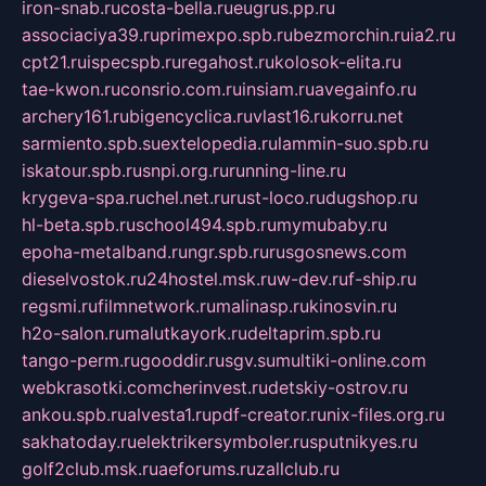
iron-snab.ru
costa-bella.ru
eugrus.pp.ru
associaciya39.ru
primexpo.spb.ru
bezmorchin.ru
ia2.ru
cpt21.ru
ispecspb.ru
regahost.ru
kolosok-elita.ru
tae-kwon.ru
consrio.com.ru
insiam.ru
avegainfo.ru
archery161.ru
bigencyclica.ru
vlast16.ru
korru.net
sarmiento.spb.su
extelopedia.ru
lammin-suo.spb.ru
iskatour.spb.ru
snpi.org.ru
running-line.ru
krygeva-spa.ru
chel.net.ru
rust-loco.ru
dugshop.ru
hl-beta.spb.ru
school494.spb.ru
mymubaby.ru
epoha-metalband.ru
ngr.spb.ru
rusgosnews.com
dieselvostok.ru
24hostel.msk.ru
w-dev.ru
f-ship.ru
regsmi.ru
filmnetwork.ru
malinasp.ru
kinosvin.ru
h2o-salon.ru
malutkayork.ru
deltaprim.spb.ru
tango-perm.ru
gooddir.ru
sgv.su
multiki-online.com
webkrasotki.com
cherinvest.ru
detskiy-ostrov.ru
ankou.spb.ru
alvesta1.ru
pdf-creator.ru
nix-files.org.ru
sakhatoday.ru
elektrikersymboler.ru
sputnikyes.ru
golf2club.msk.ru
aeforums.ru
zallclub.ru