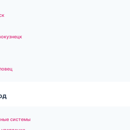
ск
вокузнецк
повец
од
чные системы