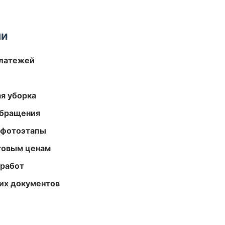
ми
платежей
ая уборка
обращения
 фотоэтапы
птовым ценам
 работ
их документов