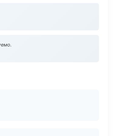
уемо.