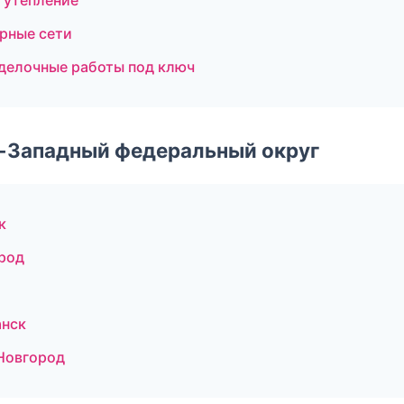
 утепление
рные сети
делочные работы под ключ
о-Западный федеральный округ
к
род
анск
Новгород