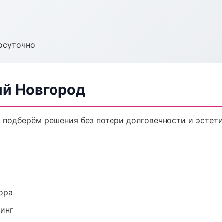
осуточно
ий Новгород
 подберём решения без потери долговечности и эстети
ора
динг