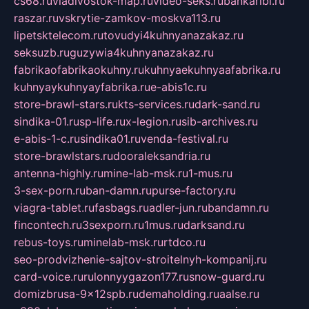
cs68.ru
vladivostok-map.ru
video-seks.ru
bankaribi.ru
raszar.ru
vskrytie-zamkov-moskva113.ru
lipetsktelecom.ru
tovudyi4kuhnyanazakaz.ru
seksuzb.ru
guzywia4kuhnyanazakaz.ru
fabrikaofabrikaokuhny.ru
kuhnyaekuhnyaafabrika.ru
kuhnyaykuhnyayfabrika.ru
e-abis1c.ru
store-brawl-stars.ru
kts-services.ru
dark-sand.ru
sindika-01.ru
sp-life.ru
x-legion.ru
sib-archives.ru
e-abis-1-c.ru
sindika01.ru
venda-festival.ru
store-brawlstars.ru
dooraleksandria.ru
antenna-highly.ru
mine-lab-msk.ru
1-mus.ru
3-sex-porn.ru
ban-damn.ru
purse-factory.ru
viagra-tablet.ru
fasbags.ru
adler-jun.ru
bandamn.ru
fincontech.ru
3sexporn.ru
1mus.ru
darksand.ru
rebus-toys.ru
minelab-msk.ru
rtdco.ru
seo-prodvizhenie-sajtov-stroitelnyh-kompanij.ru
card-voice.ru
rulonnyygazon177.ru
snow-guard.ru
domizbrusa-9x12spb.ru
demaholding.ru
aalse.ru