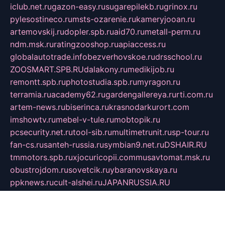
iclub.net.ru
gazon-easy.ru
sugarepilekb.ru
grinox.ru
pylesostineco.ru
msts-ozarenie.ru
kameryjooan.ru
artemovskij.ru
dopler.spb.ru
aid70.ru
metall-perm.ru
ndm.msk.ru
ratingzooshop.ru
apiaccess.ru
globalautotrade.info
bezverhovskoe.ru
drsschool.ru
ZOOSMART.SPB.RU
dalakony.ru
medikijob.ru
remontt.spb.ru
photostudia.spb.ru
myragon.ru
terramia.ru
academy62.ru
gardengallereya.ru
rti.com.ru
artem-news.ru
biserinca.ru
krasnodarkurort.com
imshowtv.ru
mebel-v-tule.ru
mobtopik.ru
pcsecurity.net.ru
tool-sib.ru
multimetrunit.ru
sp-tour.ru
fan-cs.ru
santeh-russia.ru
symbian9.net.ru
DSHAIR.RU
tmmotors.spb.ru
xjocuricopii.com
musavtomat.msk.ru
obustrojdom.ru
sovetcik.ru
ybaranovskaya.ru
ppknews.ru
cult-alshei.ru
JAPANRUSSIA.RU
proekciyamebel.ru
imper-finans.ru
rim.org.ru
glamourai.ru
brassminus.ru
zabor-pro.ru
ftn.pp.ru
dorogoe58.ru
laimengpacker.ru
kuzova-zapchasti.ru