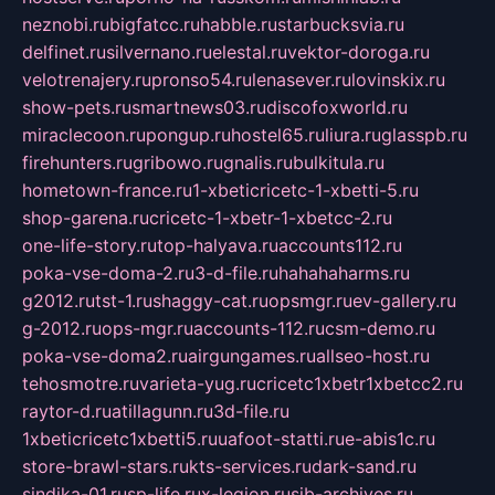
neznobi.ru
bigfatcc.ru
habble.ru
starbucksvia.ru
delfinet.ru
silvernano.ru
elestal.ru
vektor-doroga.ru
velotrenajery.ru
pronso54.ru
lenasever.ru
lovinskix.ru
show-pets.ru
smartnews03.ru
discofoxworld.ru
miraclecoon.ru
pongup.ru
hostel65.ru
liura.ru
glasspb.ru
firehunters.ru
gribowo.ru
gnalis.ru
bulkitula.ru
hometown-france.ru
1-xbeticricetc-1-xbetti-5.ru
shop-garena.ru
cricetc-1-xbetr-1-xbetcc-2.ru
one-life-story.ru
top-halyava.ru
accounts112.ru
poka-vse-doma-2.ru
3-d-file.ru
hahahaharms.ru
g2012.ru
tst-1.ru
shaggy-cat.ru
opsmgr.ru
ev-gallery.ru
g-2012.ru
ops-mgr.ru
accounts-112.ru
csm-demo.ru
poka-vse-doma2.ru
airgungames.ru
allseo-host.ru
tehosmotre.ru
varieta-yug.ru
cricetc1xbetr1xbetcc2.ru
raytor-d.ru
atillagunn.ru
3d-file.ru
1xbeticricetc1xbetti5.ru
uafoot-statti.ru
e-abis1c.ru
store-brawl-stars.ru
kts-services.ru
dark-sand.ru
sindika-01.ru
sp-life.ru
x-legion.ru
sib-archives.ru