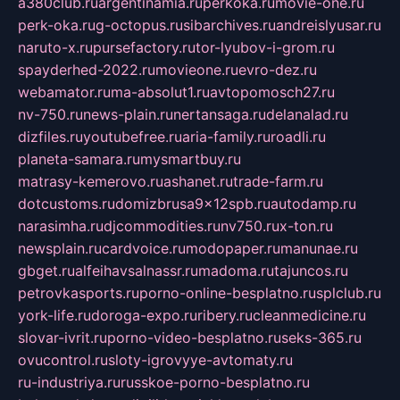
a380club.ru
argentinamia.ru
perkoka.ru
movie-one.ru
perk-oka.ru
g-octopus.ru
sibarchives.ru
andreislyusar.ru
naruto-x.ru
pursefactory.ru
tor-lyubov-i-grom.ru
spayderhed-2022.ru
movieone.ru
evro-dez.ru
webamator.ru
ma-absolut1.ru
avtopomosch27.ru
nv-750.ru
news-plain.ru
nertansaga.ru
delanalad.ru
dizfiles.ru
youtubefree.ru
aria-family.ru
roadli.ru
planeta-samara.ru
mysmartbuy.ru
matrasy-kemerovo.ru
ashanet.ru
trade-farm.ru
dotcustoms.ru
domizbrusa9x12spb.ru
autodamp.ru
narasimha.ru
djcommodities.ru
nv750.ru
x-ton.ru
newsplain.ru
cardvoice.ru
modopaper.ru
manunae.ru
gbget.ru
alfeihavsalnassr.ru
madoma.ru
tajuncos.ru
petrovkasports.ru
porno-online-besplatno.ru
splclub.ru
york-life.ru
doroga-expo.ru
ribery.ru
cleanmedicine.ru
slovar-ivrit.ru
porno-video-besplatno.ru
seks-365.ru
ovucontrol.ru
sloty-igrovyye-avtomaty.ru
ru-industriya.ru
russkoe-porno-besplatno.ru