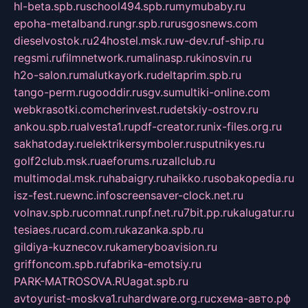
hl-beta.spb.ru
school494.spb.ru
mymubaby.ru
epoha-metalband.ru
ngr.spb.ru
rusgosnews.com
dieselvostok.ru
24hostel.msk.ru
w-dev.ru
f-ship.ru
regsmi.ru
filmnetwork.ru
malinasp.ru
kinosvin.ru
h2o-salon.ru
malutkayork.ru
deltaprim.spb.ru
tango-perm.ru
gooddir.ru
sgv.su
multiki-online.com
webkrasotki.com
cherinvest.ru
detskiy-ostrov.ru
ankou.spb.ru
alvesta1.ru
pdf-creator.ru
nix-files.org.ru
sakhatoday.ru
elektrikersymboler.ru
sputnikyes.ru
golf2club.msk.ru
aeforums.ru
zallclub.ru
multimodal.msk.ru
habaigry.ru
haikko.ru
sobakopedia.ru
isz-fest.ru
ewnc.info
screensaver-clock.net.ru
volnav.spb.ru
comnat.ru
npf.net.ru
7bit.pp.ru
kalugatur.ru
tesiaes.ru
card.com.ru
kazanka.spb.ru
gildiya-kuznecov.ru
kameryboavision.ru
griffoncom.spb.ru
fabrika-emotsiy.ru
PARK-MATROSOVA.RU
agat.spb.ru
avtoyurist-moskva1.ru
hardware.org.ru
схема-авто.рф