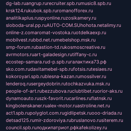
dg-lab.ru
angrup.ru
recruiter.spb.ru
music8.spb.ru
krsk124.ru
kubok.spb.ru
romanofforex.ru
analitikaplus.ru
spyonline.ru
zosikamery.ru
sloboda-ural.pp.ru
AUTO-COM.SU
hohota.net
alimy.ru
online-z.com
aromat-vostoka.ru
otdelkaexp.ru
mobilvest.ru
bbd.net.ru
mebelshop.msk.ru
smp-forum.ru
bastion-td.ru
kosmoscreative.ru
avrmotors.ru
art-galadesign.ru
tiffany-c.ru
ecostep-samara.ru
d-p.spb.ru
галактика73.рф
sko.com.ru
davitamebel-spb.ru
fotsis.ru
tesiaes.ru
kokoroyari.spb.ru
blesna-kazan.ru
mossilver.ru
lenderoq.ru
sergeydobrin.ru
tochkazvuka.msk.ru
people-of-art.ru
bezzubova.ru
clubtibet.ru
orior-aks.ru
dynamoauto.ru
szk-favorit.ru
carlines.ru
flatnsk.ru
kingbolenskaner.ru
alex-motor.ru
astroline.net.ru
act1.spb.ru
polyglot.com.ru
gidlipetsk.ru
ooo-driada.ru
detsad125.ru
mir-zdoroviya.ru
bruslanovo.ru
siterem.ru
council.spb.ru
лодкипатриот.рф
kafekolizey.ru