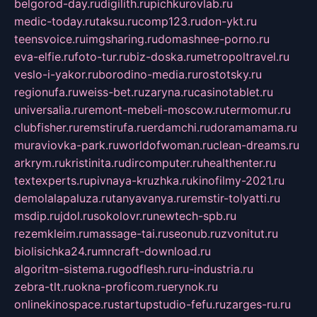
belgorod-day.ru
digilith.ru
pichkurovlab.ru
medic-today.ru
taksu.ru
comp123.ru
don-ykt.ru
teensvoice.ru
imgsharing.ru
domashnee-porno.ru
eva-elfie.ru
foto-tur.ru
biz-doska.ru
metropoltravel.ru
veslo-i-yakor.ru
borodino-media.ru
rostotsky.ru
regionufa.ru
weiss-bet.ru
zaryna.ru
casinotablet.ru
universalia.ru
remont-mebeli-moscow.ru
termomur.ru
clubfisher.ru
remstirufa.ru
erdamchi.ru
doramamama.ru
muraviovka-park.ru
worldofwoman.ru
clean-dreams.ru
arkrym.ru
kristinita.ru
dircomputer.ru
healthenter.ru
textexperts.ru
pivnaya-kruzhka.ru
kinofilmy-2021.ru
demolalapaluza.ru
tanyavanya.ru
remstir-tolyatti.ru
msdip.ru
jdol.ru
sokolovr.ru
newtech-spb.ru
rezemkleim.ru
massage-tai.ru
seonub.ru
zvonitut.ru
biolisichka24.ru
mncraft-download.ru
algoritm-sistema.ru
godflesh.ru
ru-industria.ru
zebra-tlt.ru
okna-proficom.ru
erynok.ru
onlinekinospace.ru
startupstudio-fefu.ru
zarges-ru.ru