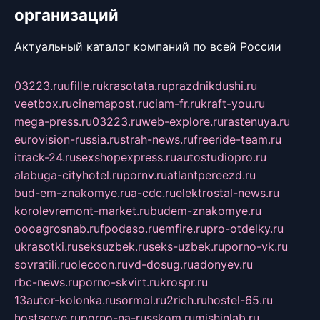
организаций
Актуальный каталог компаний по всей России
03223.ru
ufille.ru
krasotata.ru
prazdnikdushi.ru
veetbox.ru
cinemapost.ru
ciam-fr.ru
kraft-you.ru
mega-press.ru
03223.ru
web-explore.ru
rastenuya.ru
eurovision-russia.ru
strah-news.ru
freeride-team.ru
itrack-24.ru
sexshopexpress.ru
autostudiopro.ru
alabuga-cityhotel.ru
pornv.ru
atlantpereezd.ru
bud-em-znakomye.ru
a-cdc.ru
elektrostal-news.ru
korolevremont-market.ru
budem-znakomye.ru
oooagrosnab.ru
fpodaso.ru
emfire.ru
pro-otdelky.ru
ukrasotki.ru
seksuzbek.ru
seks-uzbek.ru
porno-vk.ru
sovratili.ru
olecoon.ru
vd-dosug.ru
adonyev.ru
rbc-news.ru
porno-skvirt.ru
krospr.ru
13autor-kolonka.ru
sormol.ru
2rich.ru
hostel-65.ru
hostserve.ru
porno-na-russkom.ru
mishinlab.ru