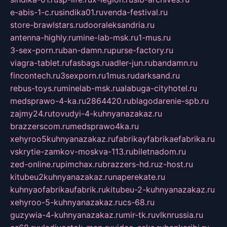
e-abis-1-c.ru
sindika01.ru
venda-festival.ru
store-brawlstars.ru
dooraleksandria.ru
antenna-highly.ru
mine-lab-msk.ru
1-mus.ru
3-sex-porn.ru
ban-damn.ru
purse-factory.ru
viagra-tablet.ru
fasbags.ru
adler-jun.ru
bandamn.ru
fincontech.ru
3sexporn.ru
1mus.ru
darksand.ru
rebus-toys.ru
minelab-msk.ru
alabuga-cityhotel.ru
medsprawo-4-ka.ru
2864420.ru
blagodarenie-spb.ru
zajmy24.ru
tovudyi-4-kuhnyanazakaz.ru
brazzerscom.ru
medsprawo4ka.ru
xehyroo5kuhnyanazakaz.ru
fabrikayfabrikaefabrika.ru
vskrytie-zamkov-moskva-113.ru
biletnadom.ru
zed-online.ru
pimchax.ru
brazzers-hd.ru
z-host.ru
kitubeu2kuhnyanazakaz.ru
naperekate.ru
kuhnyaofabrikaufabrik.ru
kitubeu-2-kuhnyanazakaz.ru
xehyroo-5-kuhnyanazakaz.ru
cs-68.ru
guzywia-4-kuhnyanazakaz.ru
mir-tk.ru
vlknrussia.ru