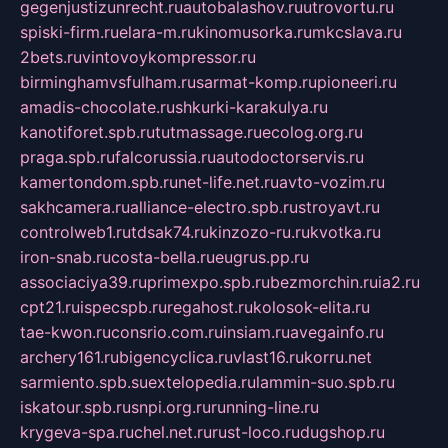
gegenjustizunrecht.ru
autobalashov.ru
utrovortu.ru
spiski-firm.ru
elara-m.ru
kinomusorka.ru
mkcslava.ru
2bets.ru
vintovoykompressor.ru
birminghamvsfulham.ru
sarmat-komp.ru
pioneeri.ru
amadis-chocolate.ru
shkurki-karakulya.ru
kanotiforet.spb.ru
tutmassage.ru
ecolog.org.ru
praga.spb.ru
falcorussia.ru
autodoctorservis.ru
kamertondom.spb.ru
net-life.net.ru
avto-vozim.ru
sakhcamera.ru
alliance-electro.spb.ru
stroyavt.ru
controlweb1.ru
tdsak74.ru
kinzozo-ru.ru
kvotka.ru
iron-snab.ru
costa-bella.ru
eugrus.pp.ru
associaciya39.ru
primexpo.spb.ru
bezmorchin.ru
ia2.ru
cpt21.ru
ispecspb.ru
regahost.ru
kolosok-elita.ru
tae-kwon.ru
consrio.com.ru
insiam.ru
avegainfo.ru
archery161.ru
bigencyclica.ru
vlast16.ru
korru.net
sarmiento.spb.su
extelopedia.ru
lammin-suo.spb.ru
iskatour.spb.ru
snpi.org.ru
running-line.ru
krygeva-spa.ru
chel.net.ru
rust-loco.ru
dugshop.ru