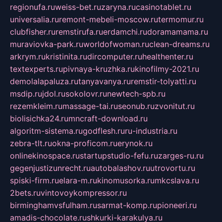
regionufa.ru
weiss-bet.ru
zaryna.ru
casinotablet.ru
universalia.ru
remont-mebeli-moscow.ru
termomur.ru
clubfisher.ru
remstirufa.ru
erdamchi.ru
doramamama.ru
muraviovka-park.ru
worldofwoman.ru
clean-dreams.ru
arkrym.ru
kristinita.ru
dircomputer.ru
healthenter.ru
textexperts.ru
pivnaya-kruzhka.ru
kinofilmy-2021.ru
demolalapaluza.ru
tanyavanya.ru
remstir-tolyatti.ru
msdip.ru
jdol.ru
sokolovr.ru
newtech-spb.ru
rezemkleim.ru
massage-tai.ru
seonub.ru
zvonitut.ru
biolisichka24.ru
mncraft-download.ru
algoritm-sistema.ru
godflesh.ru
ru-industria.ru
zebra-tlt.ru
okna-proficom.ru
erynok.ru
onlinekinospace.ru
startupstudio-fefu.ru
zarges-ru.ru
gegenjustizunrecht.ru
autobalashov.ru
utrovortu.ru
spiski-firm.ru
elara-m.ru
kinomusorka.ru
mkcslava.ru
2bets.ru
vintovoykompressor.ru
birminghamvsfulham.ru
sarmat-komp.ru
pioneeri.ru
amadis-chocolate.ru
shkurki-karakulya.ru