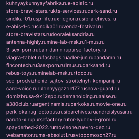
kuhnyaykuhnyayfabrika.ru
e-abis1c.ru
store-brawl-stars.ru
kts-services.ru
dark-sand.ru
sindika-01.ru
sp-life.ru
x-legion.ru
sib-archives.ru
e-abis-1-c.ru
sindika01.ru
venda-festival.ru
store-brawlstars.ru
dooraleksandria.ru
antenna-highly.ru
mine-lab-msk.ru
1-mus.ru
3-sex-porn.ru
ban-damn.ru
purse-factory.ru
viagra-tablet.ru
fasbags.ru
adler-jun.ru
bandamn.ru
fincontech.ru
3sexporn.ru
1mus.ru
darksand.ru
rebus-toys.ru
minelab-msk.ru
rtdco.ru
seo-prodvizhenie-sajtov-stroitelnyh-kompanij.ru
card-voice.ru
rulonnyygazon177.ru
snow-guard.ru
domizbrusa-9x12spb.ru
demaholding.ru
aalse.ru
a380club.ru
argentinamia.ru
perkoka.ru
movie-one.ru
perk-oka.ru
g-octopus.ru
sibarchives.ru
andreislyusar.ru
naruto-x.ru
pursefactory.ru
tor-lyubov-i-grom.ru
spayderhed-2022.ru
movieone.ru
evro-dez.ru
webamator.ru
ma-absolut1.ru
avtopomosch27.ru