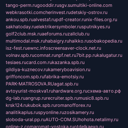
tango-perm.ru
gooddir.ru
sgv.su
multiki-online.com
webkrasotki.com
cherinvest.ru
detskiy-ostrov.ru
ankou.spb.ru
alvesta1.ru
pdf-creator.ru
nix-files.org.ru
sakhatoday.ru
elektrikersymboler.ru
sputnikyes.ru
golf2club.msk.ru
aeforums.ru
zallclub.ru
multimodal.msk.ru
habaigry.ru
haikko.ru
sobakopedia.ru
isz-fest.ru
ewnc.info
screensaver-clock.net.ru
volnav.spb.ru
comnat.ru
npf.net.ru
7bit.pp.ru
kalugatur.ru
tesiaes.ru
card.com.ru
kazanka.spb.ru
gildiya-kuznecov.ru
kameryboavision.ru
griffoncom.spb.ru
fabrika-emotsiy.ru
PARK-MATROSOVA.RU
agat.spb.ru
avtoyurist-moskva1.ru
hardware.org.ru
схема-авто.рф
dg-lab.ru
angrup.ru
recruiter.spb.ru
music8.spb.ru
krsk124.ru
kubok.spb.ru
romanofforex.ru
analitikaplus.ru
spyonline.ru
zosikamery.ru
sloboda-ural.pp.ru
AUTO-COM.SU
hohota.net
alimy.ru
online-z.com
aromat-vostoka.ru
otdelkaexp.ru