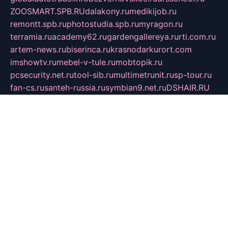
ZOOSMART.SPB.RU
dalakony.ru
medikijob.ru
remontt.spb.ru
photostudia.spb.ru
myragon.ru
terramia.ru
academy62.ru
gardengallereya.ru
rti.com.ru
artem-news.ru
biserinca.ru
krasnodarkurort.com
imshowtv.ru
mebel-v-tule.ru
mobtopik.ru
pcsecurity.net.ru
tool-sib.ru
multimetrunit.ru
sp-tour.ru
fan-cs.ru
santeh-russia.ru
symbian9.net.ru
DSHAIR.RU
tmmotors.spb.ru
xjocuricopii.com
musavtomat.msk.ru
obustrojdom.ru
sovetcik.ru
ybaranovskaya.ru
ppknews.ru
cult-alshei.ru
JAPANRUSSIA.RU
proekciyamebel.ru
imper-finans.ru
rim.org.ru
glamourai.ru
brassminus.ru
zabor-pro.ru
ftn.pp.ru
dorogoe58.ru
laimengpacker.ru
kuzova-zapchasti.ru
sageerp.ru
taxodrom.ru
dsrazvitie.ru
hardcity.net.ru
ratinghomegames.ru
topservice25.ru
gubernyan.ru
gtglasslined.ru
ii4.ru
tssport.spb.ru
andorra24.com
blackwallstreet.ru
oboimos.ru
optim-doors.com.ru
ikuch.ru
nycr.org.ru
npa21.ru
vremya-ch.spb.ru