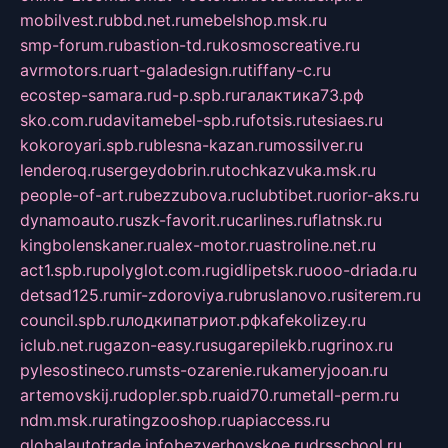
mobilvest.ru
bbd.net.ru
mebelshop.msk.ru
smp-forum.ru
bastion-td.ru
kosmoscreative.ru
avrmotors.ru
art-galadesign.ru
tiffany-c.ru
ecostep-samara.ru
d-p.spb.ru
галактика73.рф
sko.com.ru
davitamebel-spb.ru
fotsis.ru
tesiaes.ru
kokoroyari.spb.ru
blesna-kazan.ru
mossilver.ru
lenderoq.ru
sergeydobrin.ru
tochkazvuka.msk.ru
people-of-art.ru
bezzubova.ru
clubtibet.ru
orior-aks.ru
dynamoauto.ru
szk-favorit.ru
carlines.ru
flatnsk.ru
kingbolenskaner.ru
alex-motor.ru
astroline.net.ru
act1.spb.ru
polyglot.com.ru
gidlipetsk.ru
ooo-driada.ru
detsad125.ru
mir-zdoroviya.ru
bruslanovo.ru
siterem.ru
council.spb.ru
лодкипатриот.рф
kafekolizey.ru
iclub.net.ru
gazon-easy.ru
sugarepilekb.ru
grinox.ru
pylesostineco.ru
msts-ozarenie.ru
kameryjooan.ru
artemovskij.ru
dopler.spb.ru
aid70.ru
metall-perm.ru
ndm.msk.ru
ratingzooshop.ru
apiaccess.ru
globalautotrade.info
bezverhovskoe.ru
drsschool.ru