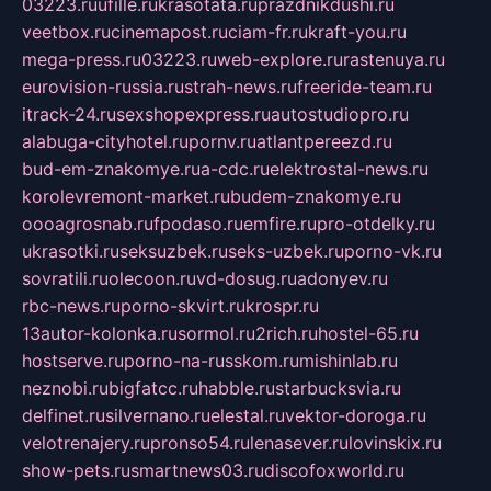
03223.ru
ufille.ru
krasotata.ru
prazdnikdushi.ru
veetbox.ru
cinemapost.ru
ciam-fr.ru
kraft-you.ru
mega-press.ru
03223.ru
web-explore.ru
rastenuya.ru
eurovision-russia.ru
strah-news.ru
freeride-team.ru
itrack-24.ru
sexshopexpress.ru
autostudiopro.ru
alabuga-cityhotel.ru
pornv.ru
atlantpereezd.ru
bud-em-znakomye.ru
a-cdc.ru
elektrostal-news.ru
korolevremont-market.ru
budem-znakomye.ru
oooagrosnab.ru
fpodaso.ru
emfire.ru
pro-otdelky.ru
ukrasotki.ru
seksuzbek.ru
seks-uzbek.ru
porno-vk.ru
sovratili.ru
olecoon.ru
vd-dosug.ru
adonyev.ru
rbc-news.ru
porno-skvirt.ru
krospr.ru
13autor-kolonka.ru
sormol.ru
2rich.ru
hostel-65.ru
hostserve.ru
porno-na-russkom.ru
mishinlab.ru
neznobi.ru
bigfatcc.ru
habble.ru
starbucksvia.ru
delfinet.ru
silvernano.ru
elestal.ru
vektor-doroga.ru
velotrenajery.ru
pronso54.ru
lenasever.ru
lovinskix.ru
show-pets.ru
smartnews03.ru
discofoxworld.ru