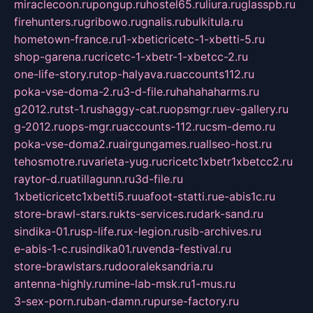
miraclecoon.ru
pongup.ru
hostel65.ru
liura.ru
glasspb.ru
firehunters.ru
gribowo.ru
gnalis.ru
bulkitula.ru
hometown-france.ru
1-xbeticricetc-1-xbetti-5.ru
shop-garena.ru
cricetc-1-xbetr-1-xbetcc-2.ru
one-life-story.ru
top-halyava.ru
accounts112.ru
poka-vse-doma-2.ru
3-d-file.ru
hahahaharms.ru
g2012.ru
tst-1.ru
shaggy-cat.ru
opsmgr.ru
ev-gallery.ru
g-2012.ru
ops-mgr.ru
accounts-112.ru
csm-demo.ru
poka-vse-doma2.ru
airgungames.ru
allseo-host.ru
tehosmotre.ru
varieta-yug.ru
cricetc1xbetr1xbetcc2.ru
raytor-d.ru
atillagunn.ru
3d-file.ru
1xbeticricetc1xbetti5.ru
uafoot-statti.ru
e-abis1c.ru
store-brawl-stars.ru
kts-services.ru
dark-sand.ru
sindika-01.ru
sp-life.ru
x-legion.ru
sib-archives.ru
e-abis-1-c.ru
sindika01.ru
venda-festival.ru
store-brawlstars.ru
dooraleksandria.ru
antenna-highly.ru
mine-lab-msk.ru
1-mus.ru
3-sex-porn.ru
ban-damn.ru
purse-factory.ru