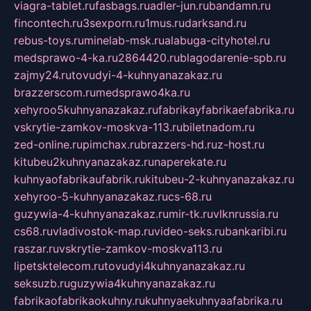
viagra-tablet.ru
fasbags.ru
adler-jun.ru
bandamn.ru
fincontech.ru
3sexporn.ru
1mus.ru
darksand.ru
rebus-toys.ru
minelab-msk.ru
alabuga-cityhotel.ru
medsprawo-4-ka.ru
2864420.ru
blagodarenie-spb.ru
zajmy24.ru
tovudyi-4-kuhnyanazakaz.ru
brazzerscom.ru
medsprawo4ka.ru
xehyroo5kuhnyanazakaz.ru
fabrikayfabrikaefabrika.ru
vskrytie-zamkov-moskva-113.ru
biletnadom.ru
zed-online.ru
pimchax.ru
brazzers-hd.ru
z-host.ru
kitubeu2kuhnyanazakaz.ru
naperekate.ru
kuhnyaofabrikaufabrik.ru
kitubeu-2-kuhnyanazakaz.ru
xehyroo-5-kuhnyanazakaz.ru
cs-68.ru
guzywia-4-kuhnyanazakaz.ru
mir-tk.ru
vlknrussia.ru
cs68.ru
vladivostok-map.ru
video-seks.ru
bankaribi.ru
raszar.ru
vskrytie-zamkov-moskva113.ru
lipetsktelecom.ru
tovudyi4kuhnyanazakaz.ru
seksuzb.ru
guzywia4kuhnyanazakaz.ru
fabrikaofabrikaokuhny.ru
kuhnyaekuhnyaafabrika.ru