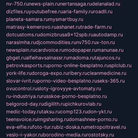
nv-750.ru
news-plain.ru
nertansaga.ru
delanalad.ru
dizfiles.ru
youtubefree.ru
aria-family.ru
roadli.ru
planeta-samara.ru
mysmartbuy.ru
matrasy-kemerovo.ru
ashanet.ru
trade-farm.ru
dotcustoms.ru
domizbrusa9x12spb.ru
autodamp.ru
narasimha.ru
djcommodities.ru
nv750.ru
x-ton.ru
newsplain.ru
cardvoice.ru
modopaper.ru
manunae.ru
gbget.ru
alfeihavsalnassr.ru
madoma.ru
tajuncos.ru
petrovkasports.ru
porno-online-besplatno.ru
splclub.ru
york-life.ru
doroga-expo.ru
ribery.ru
cleanmedicine.ru
slovar-ivrit.ru
porno-video-besplatno.ru
seks-365.ru
ovucontrol.ru
sloty-igrovyye-avtomaty.ru
ru-industriya.ru
russkoe-porno-besplatno.ru
belgorod-day.ru
digilith.ru
pichkurovlab.ru
medic-today.ru
taksu.ru
comp123.ru
don-ykt.ru
teensvoice.ru
imgsharing.ru
domashnee-porno.ru
eva-elfie.ru
foto-tur.ru
biz-doska.ru
metropoltravel.ru
veslo-i-yakor.ru
borodino-media.ru
rostotsky.ru