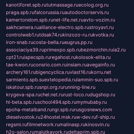
kanotiforet.spb.ru
tutmassage.ru
ecolog.org.ru
praga.spb.ru
falcorussia.ru
autodoctorservis.ru
kamertondom.spb.ru
net-life.net.ru
avto-vozim.ru
sakhcamera.ru
alliance-electro.spb.ru
stroyavt.ru
controlweb1.ru
tdsak74.ru
kinzozo-ru.ru
kvotka.ru
iron-snab.ru
costa-bella.ru
eugrus.pp.ru
associaciya39.ru
primexpo.spb.ru
bezmorchin.ru
ia2.ru
cpt21.ru
ispecspb.ru
regahost.ru
kolosok-elita.ru
tae-kwon.ru
consrio.com.ru
insiam.ru
avegainfo.ru
archery161.ru
bigencyclica.ru
vlast16.ru
korru.net
sarmiento.spb.su
extelopedia.ru
lammin-suo.spb.ru
iskatour.spb.ru
snpi.org.ru
running-line.ru
krygeva-spa.ru
chel.net.ru
rust-loco.ru
dugshop.ru
hl-beta.spb.ru
school494.spb.ru
mymubaby.ru
epoha-metalband.ru
ngr.spb.ru
rusgosnews.com
dieselvostok.ru
24hostel.msk.ru
w-dev.ru
f-ship.ru
regsmi.ru
filmnetwork.ru
malinasp.ru
kinosvin.ru
h2o-salon.ru
malutkayork.ru
deltaprim.spb.ru