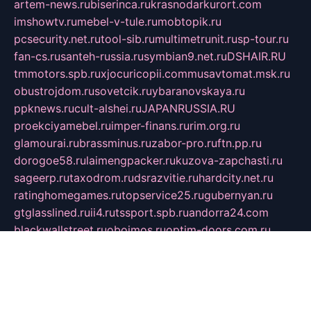
artem-news.ru
biserinca.ru
krasnodarkurort.com
imshowtv.ru
mebel-v-tule.ru
mobtopik.ru
pcsecurity.net.ru
tool-sib.ru
multimetrunit.ru
sp-tour.ru
fan-cs.ru
santeh-russia.ru
symbian9.net.ru
DSHAIR.RU
tmmotors.spb.ru
xjocuricopii.com
musavtomat.msk.ru
obustrojdom.ru
sovetcik.ru
ybaranovskaya.ru
ppknews.ru
cult-alshei.ru
JAPANRUSSIA.RU
proekciyamebel.ru
imper-finans.ru
rim.org.ru
glamourai.ru
brassminus.ru
zabor-pro.ru
ftn.pp.ru
dorogoe58.ru
laimengpacker.ru
kuzova-zapchasti.ru
sageerp.ru
taxodrom.ru
dsrazvitie.ru
hardcity.net.ru
ratinghomegames.ru
topservice25.ru
gubernyan.ru
gtglasslined.ru
ii4.ru
tssport.spb.ru
andorra24.com
blackwallstreet.ru
oboimos.ru
optim-doors.com.ru
ikuch.ru
nycr.org.ru
npa21.ru
vremya-ch.spb.ru
desert000.ru
ivtorgi.ru
ifiori.ru
catalog-statei.ru
dcv.org.ru
spetsmaster174.ru
ipkameryhiseeu.ru
dum26.ru
ruspol.spb.ru
fr-opendp.ru
kam-solnyshko.ru