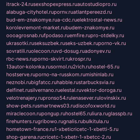
itrack-24.ru
sexshopexpress.ru
autostudiopro.ru
alabuga-cityhotel.ru
pornv.ru
atlantpereezd.ru
bud-em-znakomye.ru
a-cdc.ru
elektrostal-news.ru
korolevremont-market.ru
budem-znakomye.ru
oooagrosnab.ru
fpodaso.ru
emfire.ru
pro-otdelky.ru
ukrasotki.ru
seksuzbek.ru
seks-uzbek.ru
porno-vk.ru
sovratili.ru
olecoon.ru
vd-dosug.ru
adonyev.ru
rbc-news.ru
porno-skvirt.ru
krospr.ru
13autor-kolonka.ru
sormol.ru
2rich.ru
hostel-65.ru
hostserve.ru
porno-na-russkom.ru
mishinlab.ru
neznobi.ru
bigfatcc.ru
habble.ru
starbucksvia.ru
delfinet.ru
silvernano.ru
elestal.ru
vektor-doroga.ru
velotrenajery.ru
pronso54.ru
lenasever.ru
lovinskix.ru
show-pets.ru
smartnews03.ru
discofoxworld.ru
miraclecoon.ru
pongup.ru
hostel65.ru
liura.ru
glasspb.ru
firehunters.ru
gribowo.ru
gnalis.ru
bulkitula.ru
hometown-france.ru
1-xbeticricetc-1-xbetti-5.ru
shop-garena.ru
cricetc-1-xbetr-1-xbetcc-2.ru