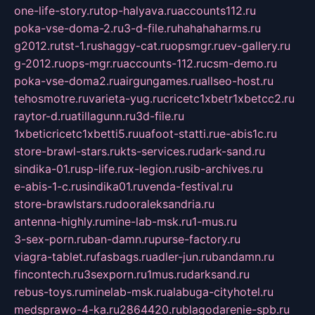
one-life-story.ru
top-halyava.ru
accounts112.ru
poka-vse-doma-2.ru
3-d-file.ru
hahahaharms.ru
g2012.ru
tst-1.ru
shaggy-cat.ru
opsmgr.ru
ev-gallery.ru
g-2012.ru
ops-mgr.ru
accounts-112.ru
csm-demo.ru
poka-vse-doma2.ru
airgungames.ru
allseo-host.ru
tehosmotre.ru
varieta-yug.ru
cricetc1xbetr1xbetcc2.ru
raytor-d.ru
atillagunn.ru
3d-file.ru
1xbeticricetc1xbetti5.ru
uafoot-statti.ru
e-abis1c.ru
store-brawl-stars.ru
kts-services.ru
dark-sand.ru
sindika-01.ru
sp-life.ru
x-legion.ru
sib-archives.ru
e-abis-1-c.ru
sindika01.ru
venda-festival.ru
store-brawlstars.ru
dooraleksandria.ru
antenna-highly.ru
mine-lab-msk.ru
1-mus.ru
3-sex-porn.ru
ban-damn.ru
purse-factory.ru
viagra-tablet.ru
fasbags.ru
adler-jun.ru
bandamn.ru
fincontech.ru
3sexporn.ru
1mus.ru
darksand.ru
rebus-toys.ru
minelab-msk.ru
alabuga-cityhotel.ru
medsprawo-4-ka.ru
2864420.ru
blagodarenie-spb.ru