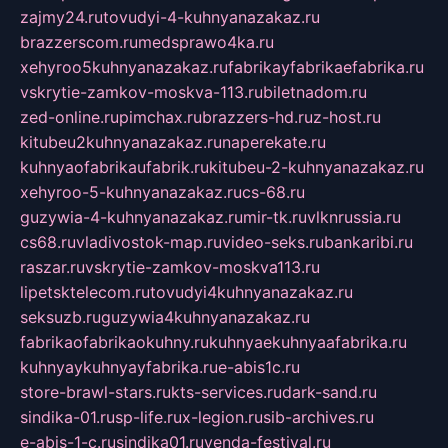
zajmy24.ru
tovudyi-4-kuhnyanazakaz.ru
brazzerscom.ru
medsprawo4ka.ru
xehyroo5kuhnyanazakaz.ru
fabrikayfabrikaefabrika.ru
vskrytie-zamkov-moskva-113.ru
biletnadom.ru
zed-online.ru
pimchax.ru
brazzers-hd.ru
z-host.ru
kitubeu2kuhnyanazakaz.ru
naperekate.ru
kuhnyaofabrikaufabrik.ru
kitubeu-2-kuhnyanazakaz.ru
xehyroo-5-kuhnyanazakaz.ru
cs-68.ru
guzywia-4-kuhnyanazakaz.ru
mir-tk.ru
vlknrussia.ru
cs68.ru
vladivostok-map.ru
video-seks.ru
bankaribi.ru
raszar.ru
vskrytie-zamkov-moskva113.ru
lipetsktelecom.ru
tovudyi4kuhnyanazakaz.ru
seksuzb.ru
guzywia4kuhnyanazakaz.ru
fabrikaofabrikaokuhny.ru
kuhnyaekuhnyaafabrika.ru
kuhnyaykuhnyayfabrika.ru
e-abis1c.ru
store-brawl-stars.ru
kts-services.ru
dark-sand.ru
sindika-01.ru
sp-life.ru
x-legion.ru
sib-archives.ru
e-abis-1-c.ru
sindika01.ru
venda-festival.ru