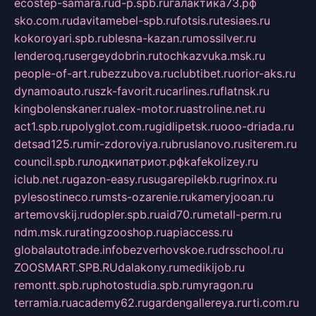
ecostep-samara.ru
d-p.spb.ru
галактика73.рф
sko.com.ru
davitamebel-spb.ru
fotsis.ru
tesiaes.ru
kokoroyari.spb.ru
blesna-kazan.ru
mossilver.ru
lenderoq.ru
sergeydobrin.ru
tochkazvuka.msk.ru
people-of-art.ru
bezzubova.ru
clubtibet.ru
orior-aks.ru
dynamoauto.ru
szk-favorit.ru
carlines.ru
flatnsk.ru
kingbolenskaner.ru
alex-motor.ru
astroline.net.ru
act1.spb.ru
polyglot.com.ru
gidlipetsk.ru
ooo-driada.ru
detsad125.ru
mir-zdoroviya.ru
bruslanovo.ru
siterem.ru
council.spb.ru
лодкипатриот.рф
kafekolizey.ru
iclub.net.ru
gazon-easy.ru
sugarepilekb.ru
grinox.ru
pylesostineco.ru
msts-ozarenie.ru
kameryjooan.ru
artemovskij.ru
dopler.spb.ru
aid70.ru
metall-perm.ru
ndm.msk.ru
ratingzooshop.ru
apiaccess.ru
globalautotrade.info
bezverhovskoe.ru
drsschool.ru
ZOOSMART.SPB.RU
dalakony.ru
medikijob.ru
remontt.spb.ru
photostudia.spb.ru
myragon.ru
terramia.ru
academy62.ru
gardengallereya.ru
rti.com.ru