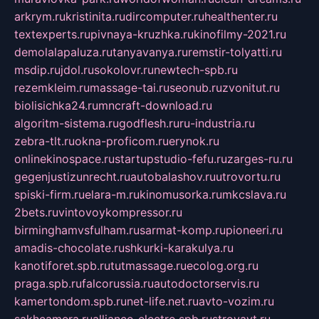
arkrym.ru
kristinita.ru
dircomputer.ru
healthenter.ru
textexperts.ru
pivnaya-kruzhka.ru
kinofilmy-2021.ru
demolalapaluza.ru
tanyavanya.ru
remstir-tolyatti.ru
msdip.ru
jdol.ru
sokolovr.ru
newtech-spb.ru
rezemkleim.ru
massage-tai.ru
seonub.ru
zvonitut.ru
biolisichka24.ru
mncraft-download.ru
algoritm-sistema.ru
godflesh.ru
ru-industria.ru
zebra-tlt.ru
okna-proficom.ru
erynok.ru
onlinekinospace.ru
startupstudio-fefu.ru
zarges-ru.ru
gegenjustizunrecht.ru
autobalashov.ru
utrovortu.ru
spiski-firm.ru
elara-m.ru
kinomusorka.ru
mkcslava.ru
2bets.ru
vintovoykompressor.ru
birminghamvsfulham.ru
sarmat-komp.ru
pioneeri.ru
amadis-chocolate.ru
shkurki-karakulya.ru
kanotiforet.spb.ru
tutmassage.ru
ecolog.org.ru
praga.spb.ru
falcorussia.ru
autodoctorservis.ru
kamertondom.spb.ru
net-life.net.ru
avto-vozim.ru