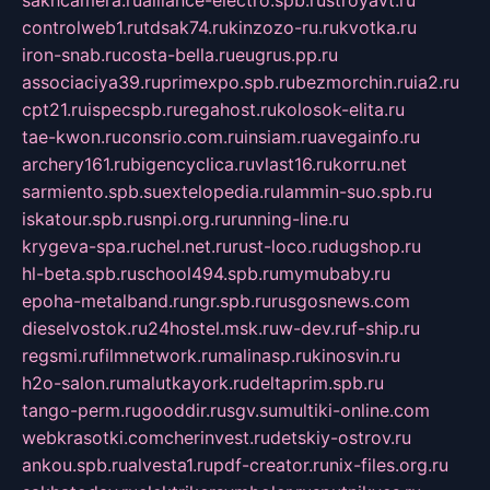
sakhcamera.ru
alliance-electro.spb.ru
stroyavt.ru
controlweb1.ru
tdsak74.ru
kinzozo-ru.ru
kvotka.ru
iron-snab.ru
costa-bella.ru
eugrus.pp.ru
associaciya39.ru
primexpo.spb.ru
bezmorchin.ru
ia2.ru
cpt21.ru
ispecspb.ru
regahost.ru
kolosok-elita.ru
tae-kwon.ru
consrio.com.ru
insiam.ru
avegainfo.ru
archery161.ru
bigencyclica.ru
vlast16.ru
korru.net
sarmiento.spb.su
extelopedia.ru
lammin-suo.spb.ru
iskatour.spb.ru
snpi.org.ru
running-line.ru
krygeva-spa.ru
chel.net.ru
rust-loco.ru
dugshop.ru
hl-beta.spb.ru
school494.spb.ru
mymubaby.ru
epoha-metalband.ru
ngr.spb.ru
rusgosnews.com
dieselvostok.ru
24hostel.msk.ru
w-dev.ru
f-ship.ru
regsmi.ru
filmnetwork.ru
malinasp.ru
kinosvin.ru
h2o-salon.ru
malutkayork.ru
deltaprim.spb.ru
tango-perm.ru
gooddir.ru
sgv.su
multiki-online.com
webkrasotki.com
cherinvest.ru
detskiy-ostrov.ru
ankou.spb.ru
alvesta1.ru
pdf-creator.ru
nix-files.org.ru