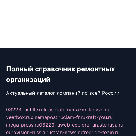
Полный справочник ремонтных
организаций
Актуальный каталог компаний по всей России
03223.ru
ufille.ru
krasotata.ru
prazdnikdushi.ru
veetbox.ru
cinemapost.ru
ciam-fr.ru
kraft-you.ru
mega-press.ru
03223.ru
web-explore.ru
rastenuya.ru
eurovision-russia.ru
strah-news.ru
freeride-team.ru