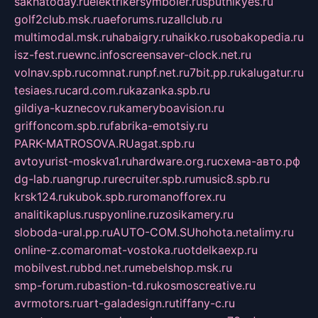
sakhatoday.ru
elektrikersymboler.ru
sputnikyes.ru
golf2club.msk.ru
aeforums.ru
zallclub.ru
multimodal.msk.ru
habaigry.ru
haikko.ru
sobakopedia.ru
isz-fest.ru
ewnc.info
screensaver-clock.net.ru
volnav.spb.ru
comnat.ru
npf.net.ru
7bit.pp.ru
kalugatur.ru
tesiaes.ru
card.com.ru
kazanka.spb.ru
gildiya-kuznecov.ru
kameryboavision.ru
griffoncom.spb.ru
fabrika-emotsiy.ru
PARK-MATROSOVA.RU
agat.spb.ru
avtoyurist-moskva1.ru
hardware.org.ru
схема-авто.рф
dg-lab.ru
angrup.ru
recruiter.spb.ru
music8.spb.ru
krsk124.ru
kubok.spb.ru
romanofforex.ru
analitikaplus.ru
spyonline.ru
zosikamery.ru
sloboda-ural.pp.ru
AUTO-COM.SU
hohota.net
alimy.ru
online-z.com
aromat-vostoka.ru
otdelkaexp.ru
mobilvest.ru
bbd.net.ru
mebelshop.msk.ru
smp-forum.ru
bastion-td.ru
kosmoscreative.ru
avrmotors.ru
art-galadesign.ru
tiffany-c.ru