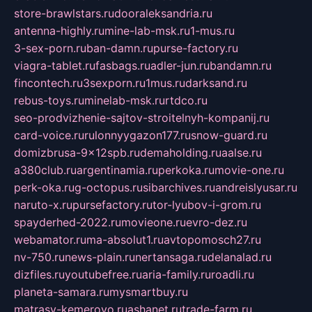
store-brawlstars.ru
dooraleksandria.ru
antenna-highly.ru
mine-lab-msk.ru
1-mus.ru
3-sex-porn.ru
ban-damn.ru
purse-factory.ru
viagra-tablet.ru
fasbags.ru
adler-jun.ru
bandamn.ru
fincontech.ru
3sexporn.ru
1mus.ru
darksand.ru
rebus-toys.ru
minelab-msk.ru
rtdco.ru
seo-prodvizhenie-sajtov-stroitelnyh-kompanij.ru
card-voice.ru
rulonnyygazon177.ru
snow-guard.ru
domizbrusa-9x12spb.ru
demaholding.ru
aalse.ru
a380club.ru
argentinamia.ru
perkoka.ru
movie-one.ru
perk-oka.ru
g-octopus.ru
sibarchives.ru
andreislyusar.ru
naruto-x.ru
pursefactory.ru
tor-lyubov-i-grom.ru
spayderhed-2022.ru
movieone.ru
evro-dez.ru
webamator.ru
ma-absolut1.ru
avtopomosch27.ru
nv-750.ru
news-plain.ru
nertansaga.ru
delanalad.ru
dizfiles.ru
youtubefree.ru
aria-family.ru
roadli.ru
planeta-samara.ru
mysmartbuy.ru
matrasy-kemerovo.ru
ashanet.ru
trade-farm.ru