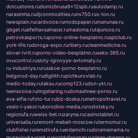
dotcustoms.ru
domizbrusa9x12spb.ru
autodamp.ru
narasimha.ru
djcommodities.ru
nv750.ru
x-ton.ru
newsplain.ru
cardvoice.ru
modopaper.ru
manunae.ru
gbget.ru
alfeihavsalnassr.ru
madoma.ru
tajuncos.ru
petrovkasports.ru
porno-online-besplatno.ru
splclub.ru
york-life.ru
doroga-expo.ru
ribery.ru
cleanmedicine.ru
slovar-ivrit.ru
porno-video-besplatno.ru
seks-365.ru
ovucontrol.ru
sloty-igrovyye-avtomaty.ru
ru-industriya.ru
russkoe-porno-besplatno.ru
belgorod-day.ru
digilith.ru
pichkurovlab.ru
medic-today.ru
taksu.ru
comp123.ru
don-ykt.ru
teensvoice.ru
imgsharing.ru
domashnee-porno.ru
eva-elfie.ru
foto-tur.ru
biz-doska.ru
metropoltravel.ru
veslo-i-yakor.ru
borodino-media.ru
rostotsky.ru
regionufa.ru
weiss-bet.ru
zaryna.ru
casinotablet.ru
universalia.ru
remont-mebeli-moscow.ru
termomur.ru
clubfisher.ru
remstirufa.ru
erdamchi.ru
doramamama.ru
muraviovka-park.ru
worldofwoman.ru
clean-dreams.ru