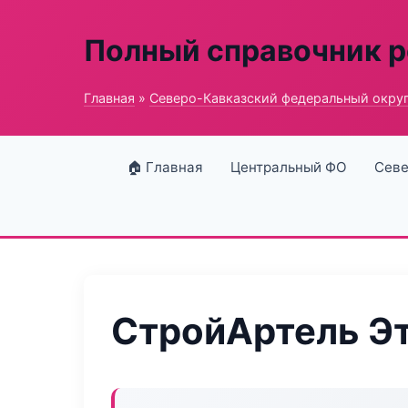
Полный справочник 
Главная
»
Северо-Кавказский федеральный окру
🏠 Главная
Центральный ФО
Севе
СтройАртель Э