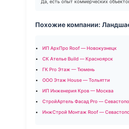
Да, есть опыт коммерческих объекто
Похожие компании: Ландшаф
ИП АрхПро Roof — Новокузнецк
СК Ателье Build — Красноярск
ГК Pro Этаж — Тюмень
ООО Этаж House — Тольятти
ИП Инженерия Кров — Москва
СтройАртель Фасад Pro — Севастоп
ИнжСтрой Монтаж Roof — Севастоп