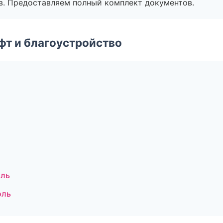
в. Предоставляем полный комплект документов.
т и благоустройство
оль
оль