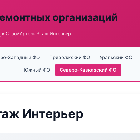
ремонтных организаций
г
» СтройАртель Этаж Интерьер
ро-Западный ФО
Приволжский ФО
Уральский ФО
Южный ФО
Северо-Кавказский ФО
таж Интерьер