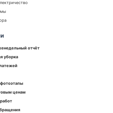
электричество
емы
ора
ми
женедельный отчёт
ая уборка
платежей
 фотоэтапы
птовым ценам
 работ
обращения