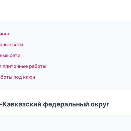
монт
рные сети
ные сети
и плиточные работы
аботы под ключ
о-Кавказский федеральный округ