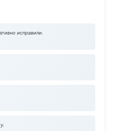
ативно исправили.
у.