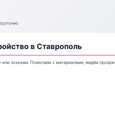
осуточно
ройство в Ставрополь
у или эскизам. Помогаем с материалами, ведём прозр