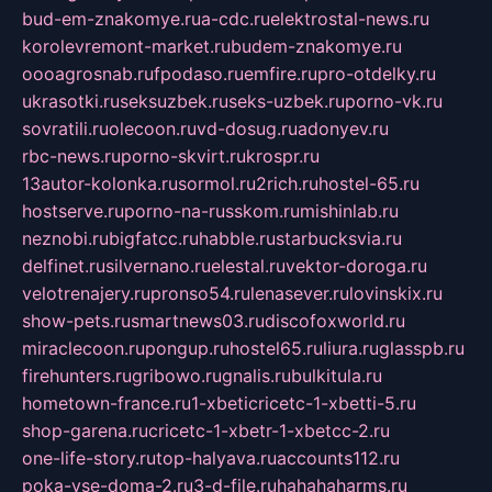
bud-em-znakomye.ru
a-cdc.ru
elektrostal-news.ru
korolevremont-market.ru
budem-znakomye.ru
oooagrosnab.ru
fpodaso.ru
emfire.ru
pro-otdelky.ru
ukrasotki.ru
seksuzbek.ru
seks-uzbek.ru
porno-vk.ru
sovratili.ru
olecoon.ru
vd-dosug.ru
adonyev.ru
rbc-news.ru
porno-skvirt.ru
krospr.ru
13autor-kolonka.ru
sormol.ru
2rich.ru
hostel-65.ru
hostserve.ru
porno-na-russkom.ru
mishinlab.ru
neznobi.ru
bigfatcc.ru
habble.ru
starbucksvia.ru
delfinet.ru
silvernano.ru
elestal.ru
vektor-doroga.ru
velotrenajery.ru
pronso54.ru
lenasever.ru
lovinskix.ru
show-pets.ru
smartnews03.ru
discofoxworld.ru
miraclecoon.ru
pongup.ru
hostel65.ru
liura.ru
glasspb.ru
firehunters.ru
gribowo.ru
gnalis.ru
bulkitula.ru
hometown-france.ru
1-xbeticricetc-1-xbetti-5.ru
shop-garena.ru
cricetc-1-xbetr-1-xbetcc-2.ru
one-life-story.ru
top-halyava.ru
accounts112.ru
poka-vse-doma-2.ru
3-d-file.ru
hahahaharms.ru