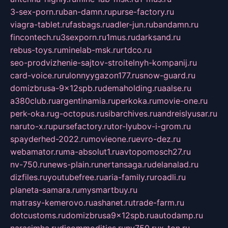
3-sex-porn.ru
ban-damn.ru
purse-factory.ru
viagra-tablet.ru
fasbags.ru
adler-jun.ru
bandamn.ru
fincontech.ru
3sexporn.ru
1mus.ru
darksand.ru
rebus-toys.ru
minelab-msk.ru
rtdco.ru
seo-prodvizhenie-sajtov-stroitelnyh-kompanij.ru
card-voice.ru
rulonnyygazon177.ru
snow-guard.ru
domizbrusa-9x12spb.ru
demaholding.ru
aalse.ru
a380club.ru
argentinamia.ru
perkoka.ru
movie-one.ru
perk-oka.ru
g-octopus.ru
sibarchives.ru
andreislyusar.ru
naruto-x.ru
pursefactory.ru
tor-lyubov-i-grom.ru
spayderhed-2022.ru
movieone.ru
evro-dez.ru
webamator.ru
ma-absolut1.ru
avtopomosch27.ru
nv-750.ru
news-plain.ru
nertansaga.ru
delanalad.ru
dizfiles.ru
youtubefree.ru
aria-family.ru
roadli.ru
planeta-samara.ru
mysmartbuy.ru
matrasy-kemerovo.ru
ashanet.ru
trade-farm.ru
dotcustoms.ru
domizbrusa9x12spb.ru
autodamp.ru
narasimha.ru
djcommodities.ru
nv750.ru
x-ton.ru