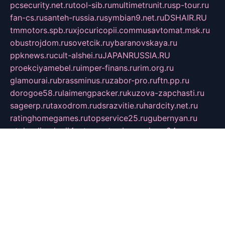
pcsecurity.net.ru
tool-sib.ru
multimetrunit.ru
sp-tour.ru
fan-cs.ru
santeh-russia.ru
symbian9.net.ru
DSHAIR.RU
tmmotors.spb.ru
xjocuricopii.com
musavtomat.msk.ru
obustrojdom.ru
sovetcik.ru
ybaranovskaya.ru
ppknews.ru
cult-alshei.ru
JAPANRUSSIA.RU
proekciyamebel.ru
imper-finans.ru
rim.org.ru
glamourai.ru
brassminus.ru
zabor-pro.ru
ftn.pp.ru
dorogoe58.ru
laimengpacker.ru
kuzova-zapchasti.ru
sageerp.ru
taxodrom.ru
dsrazvitie.ru
hardcity.net.ru
ratinghomegames.ru
topservice25.ru
gubernyan.ru
gtglasslined.ru
ii4.ru
tssport.spb.ru
andorra24.com
blackwallstreet.ru
oboimos.ru
optim-doors.com.ru
ikuch.ru
nycr.org.ru
npa21.ru
vremya-ch.spb.ru
desert000.ru
ivtorgi.ru
ifiori.ru
catalog-statei.ru
dcv.org.ru
spetsmaster174.ru
ipkameryhiseeu.ru
dum26.ru
ruspol.spb.ru
fr-opendp.ru
kam-solnyshko.ru
cheyenne-arapaho.ru
sevzapmetal.spb.ru
ted-lapidus.spb.ru
parasite-eliminator.ru