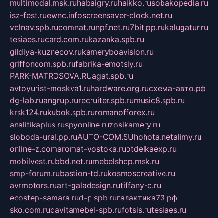
multimodal.msk.ru
habaigry.ru
haikko.ru
sobakopedia.ru
isz-fest.ru
ewnc.info
screensaver-clock.net.ru
volnav.spb.ru
comnat.ru
npf.net.ru
7bit.pp.ru
kalugatur.ru
tesiaes.ru
card.com.ru
kazanka.spb.ru
gildiya-kuznecov.ru
kameryboavision.ru
griffoncom.spb.ru
fabrika-emotsiy.ru
PARK-MATROSOVA.RU
agat.spb.ru
avtoyurist-moskva1.ru
hardware.org.ru
схема-авто.рф
dg-lab.ru
angrup.ru
recruiter.spb.ru
music8.spb.ru
krsk124.ru
kubok.spb.ru
romanofforex.ru
analitikaplus.ru
spyonline.ru
zosikamery.ru
sloboda-ural.pp.ru
AUTO-COM.SU
hohota.net
alimy.ru
online-z.com
aromat-vostoka.ru
otdelkaexp.ru
mobilvest.ru
bbd.net.ru
mebelshop.msk.ru
smp-forum.ru
bastion-td.ru
kosmoscreative.ru
avrmotors.ru
art-galadesign.ru
tiffany-c.ru
ecostep-samara.ru
d-p.spb.ru
галактика73.рф
sko.com.ru
davitamebel-spb.ru
fotsis.ru
tesiaes.ru