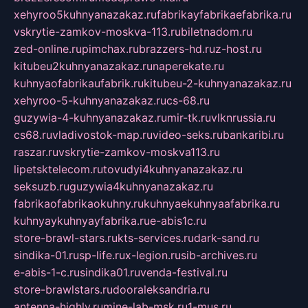
xehyroo5kuhnyanazakaz.ru
fabrikayfabrikaefabrika.ru
vskrytie-zamkov-moskva-113.ru
biletnadom.ru
zed-online.ru
pimchax.ru
brazzers-hd.ru
z-host.ru
kitubeu2kuhnyanazakaz.ru
naperekate.ru
kuhnyaofabrikaufabrik.ru
kitubeu-2-kuhnyanazakaz.ru
xehyroo-5-kuhnyanazakaz.ru
cs-68.ru
guzywia-4-kuhnyanazakaz.ru
mir-tk.ru
vlknrussia.ru
cs68.ru
vladivostok-map.ru
video-seks.ru
bankaribi.ru
raszar.ru
vskrytie-zamkov-moskva113.ru
lipetsktelecom.ru
tovudyi4kuhnyanazakaz.ru
seksuzb.ru
guzywia4kuhnyanazakaz.ru
fabrikaofabrikaokuhny.ru
kuhnyaekuhnyaafabrika.ru
kuhnyaykuhnyayfabrika.ru
e-abis1c.ru
store-brawl-stars.ru
kts-services.ru
dark-sand.ru
sindika-01.ru
sp-life.ru
x-legion.ru
sib-archives.ru
e-abis-1-c.ru
sindika01.ru
venda-festival.ru
store-brawlstars.ru
dooraleksandria.ru
antenna-highly.ru
mine-lab-msk.ru
1-mus.ru