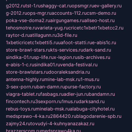
g2012.ru
tst-1.ru
shaggy-cat.ru
opsmgr.ru
ev-gallery.ru
g-2012.ru
ops-mgr.ru
accounts-112.ru
csm-demo.ru
poka-vse-doma2.ru
airgungames.ru
allseo-host.ru
tehosmotre.ru
varieta-yug.ru
cricetc1xbetr1xbetcc2.ru
raytor-d.ru
atillagunn.ru
3d-file.ru
1xbeticricetc1xbetti5.ru
uafoot-statti.ru
e-abis1c.ru
store-brawl-stars.ru
kts-services.ru
dark-sand.ru
sindika-01.ru
sp-life.ru
x-legion.ru
sib-archives.ru
e-abis-1-c.ru
sindika01.ru
venda-festival.ru
store-brawlstars.ru
dooraleksandria.ru
antenna-highly.ru
mine-lab-msk.ru
1-mus.ru
3-sex-porn.ru
ban-damn.ru
purse-factory.ru
viagra-tablet.ru
fasbags.ru
adler-jun.ru
bandamn.ru
fincontech.ru
3sexporn.ru
1mus.ru
darksand.ru
rebus-toys.ru
minelab-msk.ru
alabuga-cityhotel.ru
medsprawo-4-ka.ru
2864420.ru
blagodarenie-spb.ru
zajmy24.ru
tovudyi-4-kuhnyanazakaz.ru
brazzerscom.ru
medsprawo4ka.ru