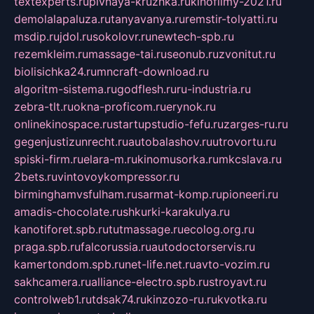
textexperts.ru
pivnaya-kruzhka.ru
kinofilmy-2021.ru
demolalapaluza.ru
tanyavanya.ru
remstir-tolyatti.ru
msdip.ru
jdol.ru
sokolovr.ru
newtech-spb.ru
rezemkleim.ru
massage-tai.ru
seonub.ru
zvonitut.ru
biolisichka24.ru
mncraft-download.ru
algoritm-sistema.ru
godflesh.ru
ru-industria.ru
zebra-tlt.ru
okna-proficom.ru
erynok.ru
onlinekinospace.ru
startupstudio-fefu.ru
zarges-ru.ru
gegenjustizunrecht.ru
autobalashov.ru
utrovortu.ru
spiski-firm.ru
elara-m.ru
kinomusorka.ru
mkcslava.ru
2bets.ru
vintovoykompressor.ru
birminghamvsfulham.ru
sarmat-komp.ru
pioneeri.ru
amadis-chocolate.ru
shkurki-karakulya.ru
kanotiforet.spb.ru
tutmassage.ru
ecolog.org.ru
praga.spb.ru
falcorussia.ru
autodoctorservis.ru
kamertondom.spb.ru
net-life.net.ru
avto-vozim.ru
sakhcamera.ru
alliance-electro.spb.ru
stroyavt.ru
controlweb1.ru
tdsak74.ru
kinzozo-ru.ru
kvotka.ru