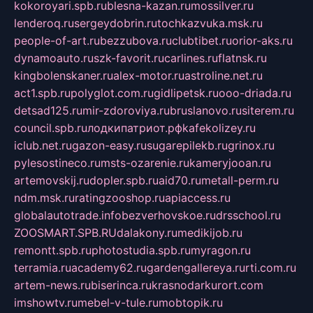
kokoroyari.spb.ru
blesna-kazan.ru
mossilver.ru
lenderoq.ru
sergeydobrin.ru
tochkazvuka.msk.ru
people-of-art.ru
bezzubova.ru
clubtibet.ru
orior-aks.ru
dynamoauto.ru
szk-favorit.ru
carlines.ru
flatnsk.ru
kingbolenskaner.ru
alex-motor.ru
astroline.net.ru
act1.spb.ru
polyglot.com.ru
gidlipetsk.ru
ooo-driada.ru
detsad125.ru
mir-zdoroviya.ru
bruslanovo.ru
siterem.ru
council.spb.ru
лодкипатриот.рф
kafekolizey.ru
iclub.net.ru
gazon-easy.ru
sugarepilekb.ru
grinox.ru
pylesostineco.ru
msts-ozarenie.ru
kameryjooan.ru
artemovskij.ru
dopler.spb.ru
aid70.ru
metall-perm.ru
ndm.msk.ru
ratingzooshop.ru
apiaccess.ru
globalautotrade.info
bezverhovskoe.ru
drsschool.ru
ZOOSMART.SPB.RU
dalakony.ru
medikijob.ru
remontt.spb.ru
photostudia.spb.ru
myragon.ru
terramia.ru
academy62.ru
gardengallereya.ru
rti.com.ru
artem-news.ru
biserinca.ru
krasnodarkurort.com
imshowtv.ru
mebel-v-tule.ru
mobtopik.ru