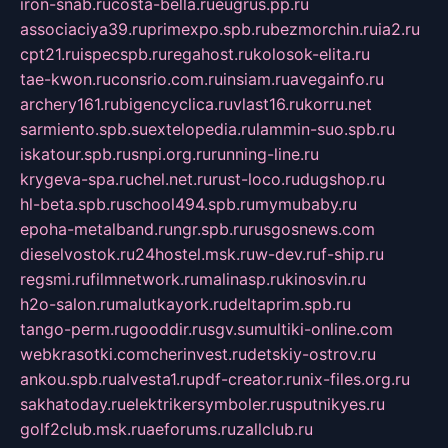
iron-snab.ru
costa-bella.ru
eugrus.pp.ru
associaciya39.ru
primexpo.spb.ru
bezmorchin.ru
ia2.ru
cpt21.ru
ispecspb.ru
regahost.ru
kolosok-elita.ru
tae-kwon.ru
consrio.com.ru
insiam.ru
avegainfo.ru
archery161.ru
bigencyclica.ru
vlast16.ru
korru.net
sarmiento.spb.su
extelopedia.ru
lammin-suo.spb.ru
iskatour.spb.ru
snpi.org.ru
running-line.ru
krygeva-spa.ru
chel.net.ru
rust-loco.ru
dugshop.ru
hl-beta.spb.ru
school494.spb.ru
mymubaby.ru
epoha-metalband.ru
ngr.spb.ru
rusgosnews.com
dieselvostok.ru
24hostel.msk.ru
w-dev.ru
f-ship.ru
regsmi.ru
filmnetwork.ru
malinasp.ru
kinosvin.ru
h2o-salon.ru
malutkayork.ru
deltaprim.spb.ru
tango-perm.ru
gooddir.ru
sgv.su
multiki-online.com
webkrasotki.com
cherinvest.ru
detskiy-ostrov.ru
ankou.spb.ru
alvesta1.ru
pdf-creator.ru
nix-files.org.ru
sakhatoday.ru
elektrikersymboler.ru
sputnikyes.ru
golf2club.msk.ru
aeforums.ru
zallclub.ru