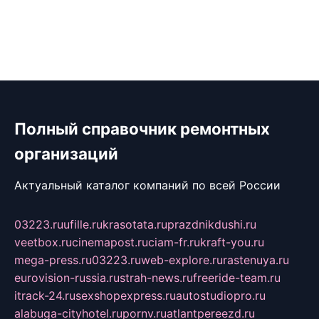
Полный справочник ремонтных
организаций
Актуальный каталог компаний по всей России
03223.ru
ufille.ru
krasotata.ru
prazdnikdushi.ru
veetbox.ru
cinemapost.ru
ciam-fr.ru
kraft-you.ru
mega-press.ru
03223.ru
web-explore.ru
rastenuya.ru
eurovision-russia.ru
strah-news.ru
freeride-team.ru
itrack-24.ru
sexshopexpress.ru
autostudiopro.ru
alabuga-cityhotel.ru
pornv.ru
atlantpereezd.ru