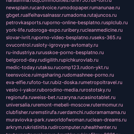
newsplain.ru
cardvoice.ru
modopaper.ru
manunae.ru
gbget.ru
alfeihavsalnassr.ru
madoma.ru
tajuncos.ru
petrovkasports.ru
porno-online-besplatno.ru
splclub.ru
york-life.ru
doroga-expo.ru
ribery.ru
cleanmedicine.ru
slovar-ivrit.ru
porno-video-besplatno.ru
seks-365.ru
ovucontrol.ru
sloty-igrovyye-avtomaty.ru
ru-industriya.ru
russkoe-porno-besplatno.ru
belgorod-day.ru
digilith.ru
pichkurovlab.ru
medic-today.ru
taksu.ru
comp123.ru
don-ykt.ru
teensvoice.ru
imgsharing.ru
domashnee-porno.ru
eva-elfie.ru
foto-tur.ru
biz-doska.ru
metropoltravel.ru
veslo-i-yakor.ru
borodino-media.ru
rostotsky.ru
regionufa.ru
weiss-bet.ru
zaryna.ru
casinotablet.ru
universalia.ru
remont-mebeli-moscow.ru
termomur.ru
clubfisher.ru
remstirufa.ru
erdamchi.ru
doramamama.ru
muraviovka-park.ru
worldofwoman.ru
clean-dreams.ru
arkrym.ru
kristinita.ru
dircomputer.ru
healthenter.ru