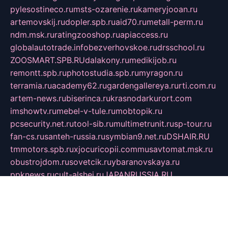
pylesostineco.ru
msts-ozarenie.ru
kameryjooan.ru
artemovskij.ru
dopler.spb.ru
aid70.ru
metall-perm.ru
ndm.msk.ru
ratingzooshop.ru
apiaccess.ru
globalautotrade.info
bezverhovskoe.ru
drsschool.ru
ZOOSMART.SPB.RU
dalakony.ru
medikijob.ru
remontt.spb.ru
photostudia.spb.ru
myragon.ru
terramia.ru
academy62.ru
gardengallereya.ru
rti.com.ru
artem-news.ru
biserinca.ru
krasnodarkurort.com
imshowtv.ru
mebel-v-tule.ru
mobtopik.ru
pcsecurity.net.ru
tool-sib.ru
multimetrunit.ru
sp-tour.ru
fan-cs.ru
santeh-russia.ru
symbian9.net.ru
DSHAIR.RU
tmmotors.spb.ru
xjocuricopii.com
musavtomat.msk.ru
obustrojdom.ru
sovetcik.ru
ybaranovskaya.ru
ppknews.ru
cult-alshei.ru
JAPANRUSSIA.RU
proekciyamebel.ru
imper-finans.ru
rim.org.ru
glamourai.ru
brassminus.ru
zabor-pro.ru
ftn.pp.ru
dorogoe58.ru
laimengpacker.ru
kuzova-zapchasti.ru
sageerp.ru
taxodrom.ru
dsrazvitie.ru
hardcity.net.ru