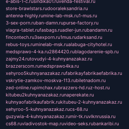
e-abis-1-c.ru
sindika01.ru
venda-festival.ru
store-brawlstars.ru
dooraleksandria.ru
antenna-highly.ru
mine-lab-msk.ru
1-mus.ru
3-sex-porn.ru
ban-damn.ru
purse-factory.ru
viagra-tablet.ru
fasbags.ru
adler-jun.ru
bandamn.ru
fincontech.ru
3sexporn.ru
1mus.ru
darksand.ru
rebus-toys.ru
minelab-msk.ru
alabuga-cityhotel.ru
medsprawo-4-ka.ru
2864420.ru
blagodarenie-spb.ru
zajmy24.ru
tovudyi-4-kuhnyanazakaz.ru
brazzerscom.ru
medsprawo4ka.ru
xehyroo5kuhnyanazakaz.ru
fabrikayfabrikaefabrika.ru
vskrytie-zamkov-moskva-113.ru
biletnadom.ru
zed-online.ru
pimchax.ru
brazzers-hd.ru
z-host.ru
kitubeu2kuhnyanazakaz.ru
naperekate.ru
kuhnyaofabrikaufabrik.ru
kitubeu-2-kuhnyanazakaz.ru
xehyroo-5-kuhnyanazakaz.ru
cs-68.ru
guzywia-4-kuhnyanazakaz.ru
mir-tk.ru
vlknrussia.ru
cs68.ru
vladivostok-map.ru
video-seks.ru
bankaribi.ru