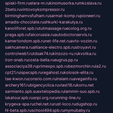
spiski-firm.ru
elara-m.ru
kinomusorka.ru
mkcslava.ru
2bets.ru
vintovoykompressor.ru
birminghamvsfulham.ru
sarmat-komp.ru
pioneeri.ru
amadis-chocolate.ru
shkurki-karakulya.ru
kanotiforet.spb.ru
tutmassage.ru
ecolog.org.ru
praga.spb.ru
falcorussia.ru
autodoctorservis.ru
kamertondom.spb.ru
net-life.net.ru
avto-vozim.ru
sakhcamera.ru
alliance-electro.spb.ru
stroyavt.ru
controlweb1.ru
tdsak74.ru
kinzozo-ru.ru
kvotka.ru
iron-snab.ru
costa-bella.ru
eugrus.pp.ru
associaciya39.ru
primexpo.spb.ru
bezmorchin.ru
ia2.ru
cpt21.ru
ispecspb.ru
regahost.ru
kolosok-elita.ru
tae-kwon.ru
consrio.com.ru
insiam.ru
avegainfo.ru
archery161.ru
bigencyclica.ru
vlast16.ru
korru.net
sarmiento.spb.su
extelopedia.ru
lammin-suo.spb.ru
iskatour.spb.ru
snpi.org.ru
running-line.ru
krygeva-spa.ru
chel.net.ru
rust-loco.ru
dugshop.ru
hl-beta.spb.ru
school494.spb.ru
mymubaby.ru