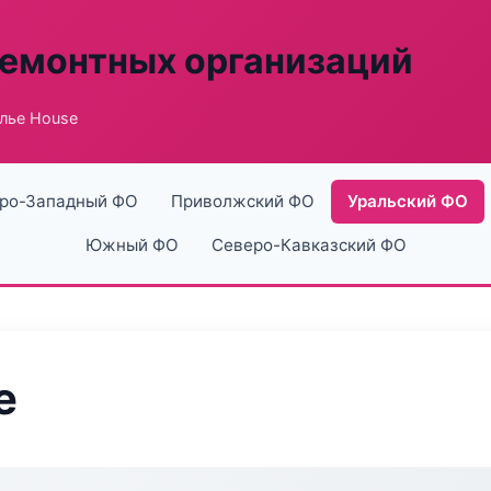
ремонтных организаций
лье House
ро-Западный ФО
Приволжский ФО
Уральский ФО
Южный ФО
Северо-Кавказский ФО
e