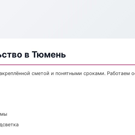
ьство в Тюмень
закреплённой сметой и понятными сроками. Работаем 
емы
одсветка