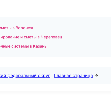
 сметы в Воронеж
тирование и сметы в Череповец
чные системы в Казань
кий федеральный округ
|
Главная страница
→