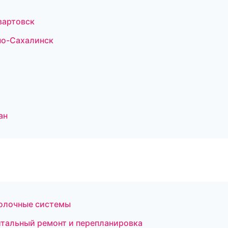
вартовск
но-Сахалинск
ан
олочные системы
тальный ремонт и перепланировка