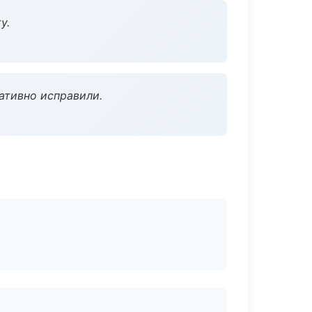
у.
ативно исправили.