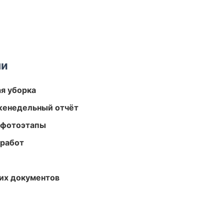
ми
ая уборка
женедельный отчёт
 фотоэтапы
 работ
их документов