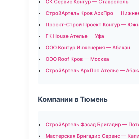
СК Сервис Контур — Ставрополь
СтройАртель Кров АрхПро — Нижне
Проект-Строй Проект Контур — Юж
ГК House Ателье — Уфа
ООО Контур Инженерия — Абакан
ООО Roof Кров — Москва
СтройАртель АрхПро Ателье — Абак
Компании в Тюмень
СтройАртель Фасад Бригадир — Пот
Мастерская Бригадир Сервис — Капи