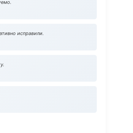
уемо.
ативно исправили.
у.