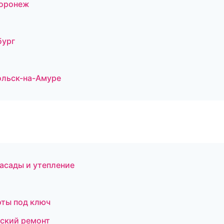
Воронеж
бург
ольск-на-Амуре
асады и утепление
оты под ключ
ский ремонт