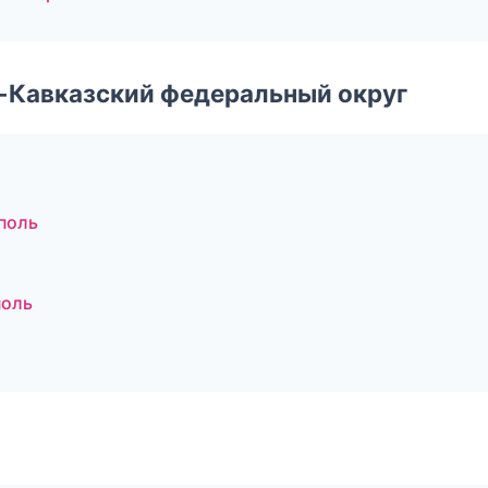
о-Кавказский федеральный округ
поль
поль