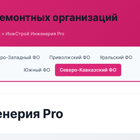
ремонтных организаций
г
» ИнжСтрой Инженерия Pro
ро-Западный ФО
Приволжский ФО
Уральский ФО
Южный ФО
Северо-Кавказский ФО
нерия Pro