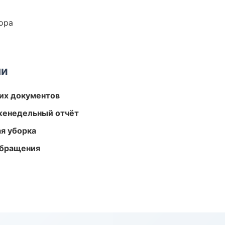
ора
ми
их документов
женедельный отчёт
ая уборка
обращения