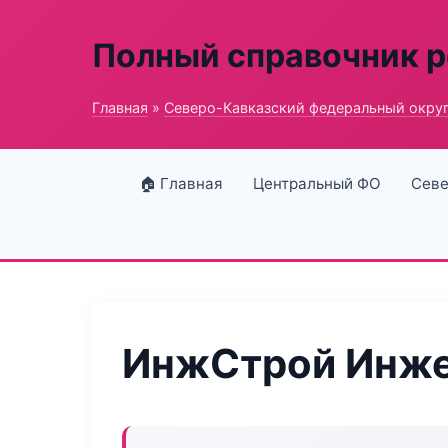
Полный справочник 
Главная
»
Северо-Кавказский федеральный окру
🏠 Главная
Центральный ФО
Севе
ИнжСтрой Инже