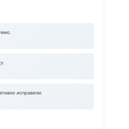
уемо.
у.
ативно исправили.