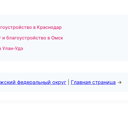
агоустройство в Краснодар
 и благоустройство в Омск
в Улан-Удэ
лжский федеральный округ
|
Главная страница
→