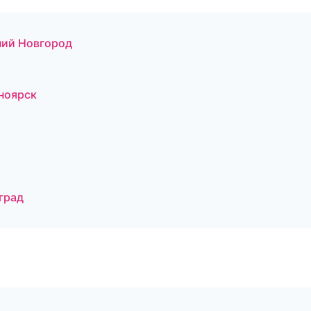
ний Новгород
ноярск
град