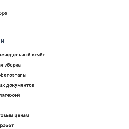
ора
ми
женедельный отчёт
ая уборка
 фотоэтапы
их документов
платежей
птовым ценам
 работ