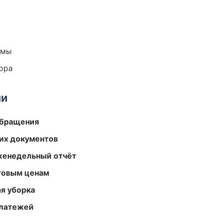
емы
ора
ми
обращения
их документов
женедельный отчёт
птовым ценам
ая уборка
платежей