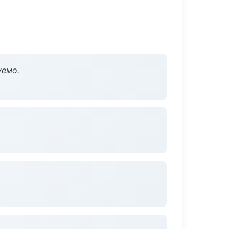
уемо.