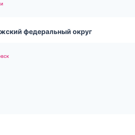
ки
лжский федеральный округ
овск