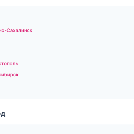
но-Сахалинск
стополь
сибирск
од