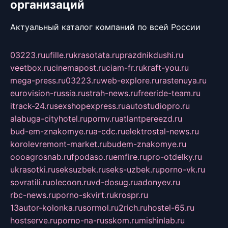
организаций
Актуальный каталог компаний по всей России
03223.ru
ufille.ru
krasotata.ru
prazdnikdushi.ru
veetbox.ru
cinemapost.ru
ciam-fr.ru
kraft-you.ru
mega-press.ru
03223.ru
web-explore.ru
rastenuya.ru
eurovision-russia.ru
strah-news.ru
freeride-team.ru
itrack-24.ru
sexshopexpress.ru
autostudiopro.ru
alabuga-cityhotel.ru
pornv.ru
atlantpereezd.ru
bud-em-znakomye.ru
a-cdc.ru
elektrostal-news.ru
korolevremont-market.ru
budem-znakomye.ru
oooagrosnab.ru
fpodaso.ru
emfire.ru
pro-otdelky.ru
ukrasotki.ru
seksuzbek.ru
seks-uzbek.ru
porno-vk.ru
sovratili.ru
olecoon.ru
vd-dosug.ru
adonyev.ru
rbc-news.ru
porno-skvirt.ru
krospr.ru
13autor-kolonka.ru
sormol.ru
2rich.ru
hostel-65.ru
hostserve.ru
porno-na-russkom.ru
mishinlab.ru