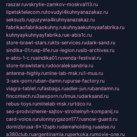
raszar.ru
vskrytie-zamkov-moskva113.ru
lipetsktelecom.ru
tovudyi4kuhnyanazakaz.ru
seksuzb.ru
guzywia4kuhnyanazakaz.ru
fabrikaofabrikaokuhny.ru
kuhnyaekuhnyaafabrika.ru
kuhnyaykuhnyayfabrika.ru
e-abis1c.ru
store-brawl-stars.ru
kts-services.ru
dark-sand.ru
sindika-01.ru
sp-life.ru
x-legion.ru
sib-archives.ru
e-abis-1-c.ru
sindika01.ru
venda-festival.ru
store-brawlstars.ru
dooraleksandria.ru
antenna-highly.ru
mine-lab-msk.ru
1-mus.ru
3-sex-porn.ru
ban-damn.ru
purse-factory.ru
viagra-tablet.ru
fasbags.ru
adler-jun.ru
bandamn.ru
fincontech.ru
3sexporn.ru
1mus.ru
darksand.ru
rebus-toys.ru
minelab-msk.ru
rtdco.ru
seo-prodvizhenie-sajtov-stroitelnyh-kompanij.ru
card-voice.ru
rulonnyygazon177.ru
snow-guard.ru
domizbrusa-9x12spb.ru
demaholding.ru
aalse.ru
a380club.ru
argentinamia.ru
perkoka.ru
movie-one.ru