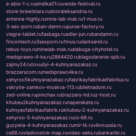
e-abis-1-c.ru
sindika01.ru
venda-festival.ru
store-brawlstars.ru
dooraleksandria.ru
antenna-highly.ru
mine-lab-msk.ru
1-mus.ru
3-sex-porn.ru
ban-damn.ru
purse-factory.ru
viagra-tablet.ru
fasbags.ru
adler-jun.ru
bandamn.ru
fincontech.ru
3sexporn.ru
1mus.ru
darksand.ru
rebus-toys.ru
minelab-msk.ru
alabuga-cityhotel.ru
medsprawo-4-ka.ru
2864420.ru
blagodarenie-spb.ru
zajmy24.ru
tovudyi-4-kuhnyanazakaz.ru
brazzerscom.ru
medsprawo4ka.ru
xehyroo5kuhnyanazakaz.ru
fabrikayfabrikaefabrika.ru
vskrytie-zamkov-moskva-113.ru
biletnadom.ru
zed-online.ru
pimchax.ru
brazzers-hd.ru
z-host.ru
kitubeu2kuhnyanazakaz.ru
naperekate.ru
kuhnyaofabrikaufabrik.ru
kitubeu-2-kuhnyanazakaz.ru
xehyroo-5-kuhnyanazakaz.ru
cs-68.ru
guzywia-4-kuhnyanazakaz.ru
mir-tk.ru
vlknrussia.ru
cs68.ru
vladivostok-map.ru
video-seks.ru
bankaribi.ru