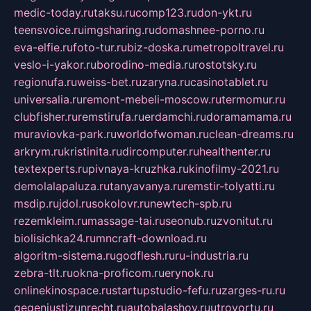
medic-today.ru
taksu.ru
comp123.ru
don-ykt.ru
teensvoice.ru
imgsharing.ru
domashnee-porno.ru
eva-elfie.ru
foto-tur.ru
biz-doska.ru
metropoltravel.ru
veslo-i-yakor.ru
borodino-media.ru
rostotsky.ru
regionufa.ru
weiss-bet.ru
zaryna.ru
casinotablet.ru
universalia.ru
remont-mebeli-moscow.ru
termomur.ru
clubfisher.ru
remstirufa.ru
erdamchi.ru
doramamama.ru
muraviovka-park.ru
worldofwoman.ru
clean-dreams.ru
arkrym.ru
kristinita.ru
dircomputer.ru
healthenter.ru
textexperts.ru
pivnaya-kruzhka.ru
kinofilmy-2021.ru
demolalapaluza.ru
tanyavanya.ru
remstir-tolyatti.ru
msdip.ru
jdol.ru
sokolovr.ru
newtech-spb.ru
rezemkleim.ru
massage-tai.ru
seonub.ru
zvonitut.ru
biolisichka24.ru
mncraft-download.ru
algoritm-sistema.ru
godflesh.ru
ru-industria.ru
zebra-tlt.ru
okna-proficom.ru
erynok.ru
onlinekinospace.ru
startupstudio-fefu.ru
zarges-ru.ru
gegenjustizunrecht.ru
autobalashov.ru
utrovortu.ru