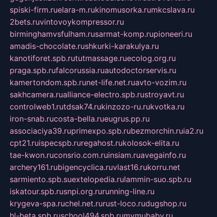
spiski-firm.ru
elara-m.ru
kinomusorka.ru
mkcslava.ru
2bets.ru
vintovoykompressor.ru
birminghamvsfulham.ru
sarmat-komp.ru
pioneeri.ru
amadis-chocolate.ru
shkurki-karakulya.ru
kanotiforet.spb.ru
tutmassage.ru
ecolog.org.ru
praga.spb.ru
falcorussia.ru
autodoctorservis.ru
kamertondom.spb.ru
net-life.net.ru
avto-vozim.ru
sakhcamera.ru
alliance-electro.spb.ru
stroyavt.ru
controlweb1.ru
tdsak74.ru
kinzozo-ru.ru
kvotka.ru
iron-snab.ru
costa-bella.ru
eugrus.pp.ru
associaciya39.ru
primexpo.spb.ru
bezmorchin.ru
ia2.ru
cpt21.ru
ispecspb.ru
regahost.ru
kolosok-elita.ru
tae-kwon.ru
consrio.com.ru
insiam.ru
avegainfo.ru
archery161.ru
bigencyclica.ru
vlast16.ru
korru.net
sarmiento.spb.su
extelopedia.ru
lammin-suo.spb.ru
iskatour.spb.ru
snpi.org.ru
running-line.ru
krygeva-spa.ru
chel.net.ru
rust-loco.ru
dugshop.ru
hl-beta.spb.ru
school494.spb.ru
mymubaby.ru