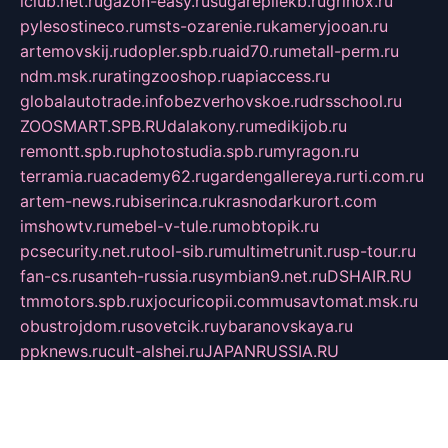
iclub.net.ru
gazon-easy.ru
sugarepilekb.ru
grinox.ru
pylesostineco.ru
msts-ozarenie.ru
kameryjooan.ru
artemovskij.ru
dopler.spb.ru
aid70.ru
metall-perm.ru
ndm.msk.ru
ratingzooshop.ru
apiaccess.ru
globalautotrade.info
bezverhovskoe.ru
drsschool.ru
ZOOSMART.SPB.RU
dalakony.ru
medikijob.ru
remontt.spb.ru
photostudia.spb.ru
myragon.ru
terramia.ru
academy62.ru
gardengallereya.ru
rti.com.ru
artem-news.ru
biserinca.ru
krasnodarkurort.com
imshowtv.ru
mebel-v-tule.ru
mobtopik.ru
pcsecurity.net.ru
tool-sib.ru
multimetrunit.ru
sp-tour.ru
fan-cs.ru
santeh-russia.ru
symbian9.net.ru
DSHAIR.RU
tmmotors.spb.ru
xjocuricopii.com
musavtomat.msk.ru
obustrojdom.ru
sovetcik.ru
ybaranovskaya.ru
ppknews.ru
cult-alshei.ru
JAPANRUSSIA.RU
proekciyamebel.ru
imper-finans.ru
rim.org.ru
glamourai.ru
brassminus.ru
zabor-pro.ru
ftn.pp.ru
dorogoe58.ru
laimengpacker.ru
kuzova-zapchasti.ru