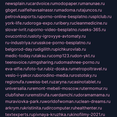
newsplain.ru
cardvoice.ru
modopaper.ru
manunae.ru
gbget.ru
alfeihavsalnassr.ru
madoma.ru
tajuncos.ru
petrovkasports.ru
porno-online-besplatno.ru
splclub.ru
york-life.ru
doroga-expo.ru
ribery.ru
cleanmedicine.ru
slovar-ivrit.ru
porno-video-besplatno.ru
seks-365.ru
ovucontrol.ru
sloty-igrovyye-avtomaty.ru
ru-industriya.ru
russkoe-porno-besplatno.ru
belgorod-day.ru
digilith.ru
pichkurovlab.ru
medic-today.ru
taksu.ru
comp123.ru
don-ykt.ru
teensvoice.ru
imgsharing.ru
domashnee-porno.ru
eva-elfie.ru
foto-tur.ru
biz-doska.ru
metropoltravel.ru
veslo-i-yakor.ru
borodino-media.ru
rostotsky.ru
regionufa.ru
weiss-bet.ru
zaryna.ru
casinotablet.ru
universalia.ru
remont-mebeli-moscow.ru
termomur.ru
clubfisher.ru
remstirufa.ru
erdamchi.ru
doramamama.ru
muraviovka-park.ru
worldofwoman.ru
clean-dreams.ru
arkrym.ru
kristinita.ru
dircomputer.ru
healthenter.ru
textexperts.ru
pivnaya-kruzhka.ru
kinofilmy-2021.ru