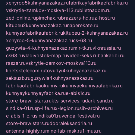
xehyroo5kuhnyanazakaz.ru
fabrikayfabrikaefabrika.ru
vskrytie-zamkov-moskva-113.ru
biletnadom.ru
zed-online.ru
pimchax.ru
brazzers-hd.ru
z-host.ru
kitubeu2kuhnyanazakaz.ru
naperekate.ru
kuhnyaofabrikaufabrik.ru
kitubeu-2-kuhnyanazakaz.ru
xehyroo-5-kuhnyanazakaz.ru
cs-68.ru
guzywia-4-kuhnyanazakaz.ru
mir-tk.ru
vlknrussia.ru
cs68.ru
vladivostok-map.ru
video-seks.ru
bankaribi.ru
raszar.ru
vskrytie-zamkov-moskva113.ru
lipetsktelecom.ru
tovudyi4kuhnyanazakaz.ru
seksuzb.ru
guzywia4kuhnyanazakaz.ru
fabrikaofabrikaokuhny.ru
kuhnyaekuhnyaafabrika.ru
kuhnyaykuhnyayfabrika.ru
e-abis1c.ru
store-brawl-stars.ru
kts-services.ru
dark-sand.ru
sindika-01.ru
sp-life.ru
x-legion.ru
sib-archives.ru
e-abis-1-c.ru
sindika01.ru
venda-festival.ru
store-brawlstars.ru
dooraleksandria.ru
antenna-highly.ru
mine-lab-msk.ru
1-mus.ru