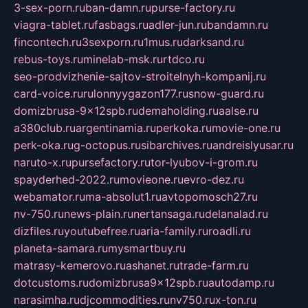
3-sex-porn.ru
ban-damn.ru
purse-factory.ru
viagra-tablet.ru
fasbags.ru
adler-jun.ru
bandamn.ru
fincontech.ru
3sexporn.ru
1mus.ru
darksand.ru
rebus-toys.ru
minelab-msk.ru
rtdco.ru
seo-prodvizhenie-sajtov-stroitelnyh-kompanij.ru
card-voice.ru
rulonnyygazon177.ru
snow-guard.ru
domizbrusa-9x12spb.ru
demaholding.ru
aalse.ru
a380club.ru
argentinamia.ru
perkoka.ru
movie-one.ru
perk-oka.ru
g-octopus.ru
sibarchives.ru
andreislyusar.ru
naruto-x.ru
pursefactory.ru
tor-lyubov-i-grom.ru
spayderhed-2022.ru
movieone.ru
evro-dez.ru
webamator.ru
ma-absolut1.ru
avtopomosch27.ru
nv-750.ru
news-plain.ru
nertansaga.ru
delanalad.ru
dizfiles.ru
youtubefree.ru
aria-family.ru
roadli.ru
planeta-samara.ru
mysmartbuy.ru
matrasy-kemerovo.ru
ashanet.ru
trade-farm.ru
dotcustoms.ru
domizbrusa9x12spb.ru
autodamp.ru
narasimha.ru
djcommodities.ru
nv750.ru
x-ton.ru