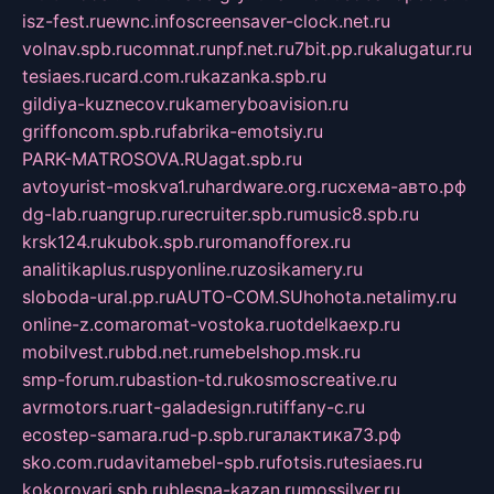
isz-fest.ru
ewnc.info
screensaver-clock.net.ru
volnav.spb.ru
comnat.ru
npf.net.ru
7bit.pp.ru
kalugatur.ru
tesiaes.ru
card.com.ru
kazanka.spb.ru
gildiya-kuznecov.ru
kameryboavision.ru
griffoncom.spb.ru
fabrika-emotsiy.ru
PARK-MATROSOVA.RU
agat.spb.ru
avtoyurist-moskva1.ru
hardware.org.ru
схема-авто.рф
dg-lab.ru
angrup.ru
recruiter.spb.ru
music8.spb.ru
krsk124.ru
kubok.spb.ru
romanofforex.ru
analitikaplus.ru
spyonline.ru
zosikamery.ru
sloboda-ural.pp.ru
AUTO-COM.SU
hohota.net
alimy.ru
online-z.com
aromat-vostoka.ru
otdelkaexp.ru
mobilvest.ru
bbd.net.ru
mebelshop.msk.ru
smp-forum.ru
bastion-td.ru
kosmoscreative.ru
avrmotors.ru
art-galadesign.ru
tiffany-c.ru
ecostep-samara.ru
d-p.spb.ru
галактика73.рф
sko.com.ru
davitamebel-spb.ru
fotsis.ru
tesiaes.ru
kokoroyari.spb.ru
blesna-kazan.ru
mossilver.ru