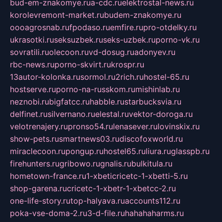
bud-em-znakomye.ru
a-cdc.ru
elektrostal-news.ru
korolevremont-market.ru
budem-znakomye.ru
oooagrosnab.ru
fpodaso.ru
emfire.ru
pro-otdelky.ru
ukrasotki.ru
seksuzbek.ru
seks-uzbek.ru
porno-vk.ru
sovratili.ru
olecoon.ru
vd-dosug.ru
adonyev.ru
rbc-news.ru
porno-skvirt.ru
krospr.ru
13autor-kolonka.ru
sormol.ru
2rich.ru
hostel-65.ru
hostserve.ru
porno-na-russkom.ru
mishinlab.ru
neznobi.ru
bigfatcc.ru
habble.ru
starbucksvia.ru
delfinet.ru
silvernano.ru
elestal.ru
vektor-doroga.ru
velotrenajery.ru
pronso54.ru
lenasever.ru
lovinskix.ru
show-pets.ru
smartnews03.ru
discofoxworld.ru
miraclecoon.ru
pongup.ru
hostel65.ru
liura.ru
glasspb.ru
firehunters.ru
gribowo.ru
gnalis.ru
bulkitula.ru
hometown-france.ru
1-xbeticricetc-1-xbetti-5.ru
shop-garena.ru
cricetc-1-xbetr-1-xbetcc-2.ru
one-life-story.ru
top-halyava.ru
accounts112.ru
poka-vse-doma-2.ru
3-d-file.ru
hahahaharms.ru