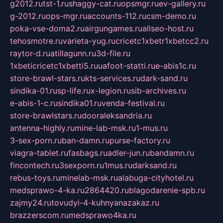
g2012.ru
tst-1.ru
shaggy-cat.ru
opsmgr.ru
ev-gallery.ru
g-2012.ru
ops-mgr.ru
accounts-112.ru
csm-demo.ru
poka-vse-doma2.ru
airgungames.ru
allseo-host.ru
tehosmotre.ru
varieta-yug.ru
cricetc1xbetr1xbetcc2.ru
raytor-d.ru
atillagunn.ru
3d-file.ru
1xbeticricetc1xbetti5.ru
uafoot-statti.ru
e-abis1c.ru
store-brawl-stars.ru
kts-services.ru
dark-sand.ru
sindika-01.ru
sp-life.ru
x-legion.ru
sib-archives.ru
e-abis-1-c.ru
sindika01.ru
venda-festival.ru
store-brawlstars.ru
dooraleksandria.ru
antenna-highly.ru
mine-lab-msk.ru
1-mus.ru
3-sex-porn.ru
ban-damn.ru
purse-factory.ru
viagra-tablet.ru
fasbags.ru
adler-jun.ru
bandamn.ru
fincontech.ru
3sexporn.ru
1mus.ru
darksand.ru
rebus-toys.ru
minelab-msk.ru
alabuga-cityhotel.ru
medsprawo-4-ka.ru
2864420.ru
blagodarenie-spb.ru
zajmy24.ru
tovudyi-4-kuhnyanazakaz.ru
brazzerscom.ru
medsprawo4ka.ru