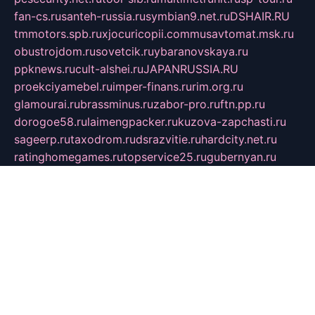
fan-cs.ru
santeh-russia.ru
symbian9.net.ru
DSHAIR.RU
tmmotors.spb.ru
xjocuricopii.com
musavtomat.msk.ru
obustrojdom.ru
sovetcik.ru
ybaranovskaya.ru
ppknews.ru
cult-alshei.ru
JAPANRUSSIA.RU
proekciyamebel.ru
imper-finans.ru
rim.org.ru
glamourai.ru
brassminus.ru
zabor-pro.ru
ftn.pp.ru
dorogoe58.ru
laimengpacker.ru
kuzova-zapchasti.ru
sageerp.ru
taxodrom.ru
dsrazvitie.ru
hardcity.net.ru
ratinghomegames.ru
topservice25.ru
gubernyan.ru
gtglasslined.ru
ii4.ru
tssport.spb.ru
andorra24.com
blackwallstreet.ru
oboimos.ru
optim-doors.com.ru
ikuch.ru
nycr.org.ru
npa21.ru
vremya-ch.spb.ru
desert000.ru
ivtorgi.ru
ifiori.ru
catalog-statei.ru
dcv.org.ru
spetsmaster174.ru
ipkameryhiseeu.ru
dum26.ru
ruspol.spb.ru
fr-opendp.ru
kam-solnyshko.ru
cheyenne-arapaho.ru
sevzapmetal.spb.ru
ted-lapidus.spb.ru
parasite-eliminator.ru
sigma-complete.ru
modernworld.ru
dama-moda.ru