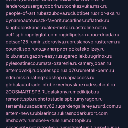
lenderoq.ru
sergeydobrin.ru
tochkazvuka.msk.ru
people-of-art.ru
bezzubova.ru
clubtibet.ru
orior-aks.ru
dynamoauto.ru
szk-favorit.ru
carlines.ru
flatnsk.ru
kingbolenskaner.ru
alex-motor.ru
astroline.net.ru
act1.spb.ru
polyglot.com.ru
gidlipetsk.ru
ooo-driada.ru
detsad125.ru
mir-zdoroviya.ru
bruslanovo.ru
siterem.ru
council.spb.ru
лодкипатриот.рф
kafekolizey.ru
iclub.net.ru
gazon-easy.ru
sugarepilekb.ru
grinox.ru
pylesostineco.ru
msts-ozarenie.ru
kameryjooan.ru
artemovskij.ru
dopler.spb.ru
aid70.ru
metall-perm.ru
ndm.msk.ru
ratingzooshop.ru
apiaccess.ru
globalautotrade.info
bezverhovskoe.ru
drsschool.ru
ZOOSMART.SPB.RU
dalakony.ru
medikijob.ru
remontt.spb.ru
photostudia.spb.ru
myragon.ru
terramia.ru
academy62.ru
gardengallereya.ru
rti.com.ru
artem-news.ru
biserinca.ru
krasnodarkurort.com
imshowtv.ru
mebel-v-tule.ru
mobtopik.ru
pcsecurity.net.ru
tool-sib.ru
multimetrunit.ru
sp-tour.ru