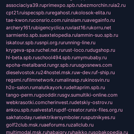
associaciya39.ru
primexpo.spb.ru
bezmorchin.ru
ia2.ru
cpt21.ru
ispecspb.ru
regahost.ru
kolosok-elita.ru
tae-kwon.ru
consrio.com.ru
insiam.ru
avegainfo.ru
archery161.ru
bigencyclica.ru
vlast16.ru
korru.net
sarmiento.spb.su
extelopedia.ru
lammin-suo.spb.ru
iskatour.spb.ru
snpi.org.ru
running-line.ru
krygeva-spa.ru
chel.net.ru
rust-loco.ru
dugshop.ru
hl-beta.spb.ru
school494.spb.ru
mymubaby.ru
epoha-metalband.ru
ngr.spb.ru
rusgosnews.com
dieselvostok.ru
24hostel.msk.ru
w-dev.ru
f-ship.ru
regsmi.ru
filmnetwork.ru
malinasp.ru
kinosvin.ru
h2o-salon.ru
malutkayork.ru
deltaprim.spb.ru
tango-perm.ru
gooddir.ru
sgv.su
multiki-online.com
webkrasotki.com
cherinvest.ru
detskiy-ostrov.ru
ankou.spb.ru
alvesta1.ru
pdf-creator.ru
nix-files.org.ru
sakhatoday.ru
elektrikersymboler.ru
sputnikyes.ru
golf2club.msk.ru
aeforums.ru
zallclub.ru
multimodal.msk.ru
habaigry.ru
haikko.ru
sobakopedia.ru