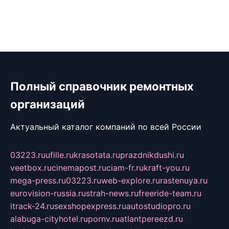
Полный справочник ремонтных
организаций
Актуальный каталог компаний по всей России
03223.ru
ufille.ru
krasotata.ru
prazdnikdushi.ru
veetbox.ru
cinemapost.ru
ciam-fr.ru
kraft-you.ru
mega-press.ru
03223.ru
web-explore.ru
rastenuya.ru
eurovision-russia.ru
strah-news.ru
freeride-team.ru
itrack-24.ru
sexshopexpress.ru
autostudiopro.ru
alabuga-cityhotel.ru
pornv.ru
atlantpereezd.ru