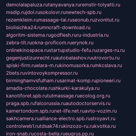
demolalapaluza.ru
tanyavanya.ru
remstir-tolyatti.ru
msdip.ru
jdol.ru
sokolovr.ru
newtech-spb.ru
rezemkleim.ru
massage-tai.ru
seonub.ru
zvonitut.ru
biolisichka24.ru
mncraft-download.ru
algoritm-sistema.ru
godflesh.ru
ru-industria.ru
zebra-tlt.ru
okna-proficom.ru
erynok.ru
onlinekinospace.ru
startupstudio-fefu.ru
zarges-ru.ru
gegenjustizunrecht.ru
autobalashov.ru
utrovortu.ru
spiski-firm.ru
elara-m.ru
kinomusorka.ru
mkcslava.ru
2bets.ru
vintovoykompressor.ru
birminghamvsfulham.ru
sarmat-komp.ru
pioneeri.ru
amadis-chocolate.ru
shkurki-karakulya.ru
kanotiforet.spb.ru
tutmassage.ru
ecolog.org.ru
praga.spb.ru
falcorussia.ru
autodoctorservis.ru
kamertondom.spb.ru
net-life.net.ru
avto-vozim.ru
sakhcamera.ru
alliance-electro.spb.ru
stroyavt.ru
controlweb1.ru
tdsak74.ru
kinzozo-ru.ru
kvotka.ru
iron-snab.ru
costa-bella.ru
eugrus.pp.ru