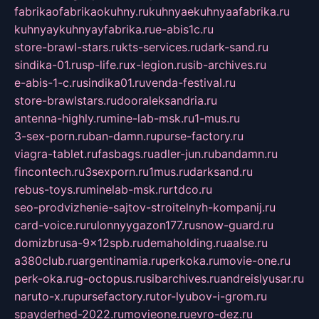
fabrikaofabrikaokuhny.ru
kuhnyaekuhnyaafabrika.ru
kuhnyaykuhnyayfabrika.ru
e-abis1c.ru
store-brawl-stars.ru
kts-services.ru
dark-sand.ru
sindika-01.ru
sp-life.ru
x-legion.ru
sib-archives.ru
e-abis-1-c.ru
sindika01.ru
venda-festival.ru
store-brawlstars.ru
dooraleksandria.ru
antenna-highly.ru
mine-lab-msk.ru
1-mus.ru
3-sex-porn.ru
ban-damn.ru
purse-factory.ru
viagra-tablet.ru
fasbags.ru
adler-jun.ru
bandamn.ru
fincontech.ru
3sexporn.ru
1mus.ru
darksand.ru
rebus-toys.ru
minelab-msk.ru
rtdco.ru
seo-prodvizhenie-sajtov-stroitelnyh-kompanij.ru
card-voice.ru
rulonnyygazon177.ru
snow-guard.ru
domizbrusa-9x12spb.ru
demaholding.ru
aalse.ru
a380club.ru
argentinamia.ru
perkoka.ru
movie-one.ru
perk-oka.ru
g-octopus.ru
sibarchives.ru
andreislyusar.ru
naruto-x.ru
pursefactory.ru
tor-lyubov-i-grom.ru
spayderhed-2022.ru
movieone.ru
evro-dez.ru