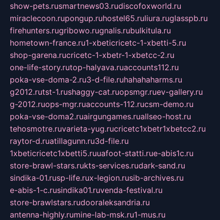
show-pets.ru
smartnews03.ru
discofoxworld.ru
miraclecoon.ru
pongup.ru
hostel65.ru
liura.ru
glasspb.ru
firehunters.ru
gribowo.ru
gnalis.ru
bulkitula.ru
hometown-france.ru
1-xbeticricetc-1-xbetti-5.ru
shop-garena.ru
cricetc-1-xbetr-1-xbetcc-2.ru
one-life-story.ru
top-halyava.ru
accounts112.ru
poka-vse-doma-2.ru
3-d-file.ru
hahahaharms.ru
g2012.ru
tst-1.ru
shaggy-cat.ru
opsmgr.ru
ev-gallery.ru
g-2012.ru
ops-mgr.ru
accounts-112.ru
csm-demo.ru
poka-vse-doma2.ru
airgungames.ru
allseo-host.ru
tehosmotre.ru
varieta-yug.ru
cricetc1xbetr1xbetcc2.ru
raytor-d.ru
atillagunn.ru
3d-file.ru
1xbeticricetc1xbetti5.ru
uafoot-statti.ru
e-abis1c.ru
store-brawl-stars.ru
kts-services.ru
dark-sand.ru
sindika-01.ru
sp-life.ru
x-legion.ru
sib-archives.ru
e-abis-1-c.ru
sindika01.ru
venda-festival.ru
store-brawlstars.ru
dooraleksandria.ru
antenna-highly.ru
mine-lab-msk.ru
1-mus.ru