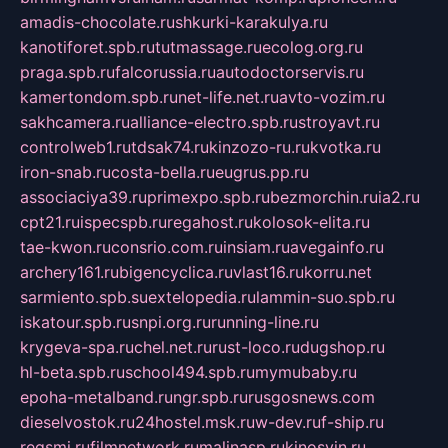
amadis-chocolate.ru
shkurki-karakulya.ru
kanotiforet.spb.ru
tutmassage.ru
ecolog.org.ru
praga.spb.ru
falcorussia.ru
autodoctorservis.ru
kamertondom.spb.ru
net-life.net.ru
avto-vozim.ru
sakhcamera.ru
alliance-electro.spb.ru
stroyavt.ru
controlweb1.ru
tdsak74.ru
kinzozo-ru.ru
kvotka.ru
iron-snab.ru
costa-bella.ru
eugrus.pp.ru
associaciya39.ru
primexpo.spb.ru
bezmorchin.ru
ia2.ru
cpt21.ru
ispecspb.ru
regahost.ru
kolosok-elita.ru
tae-kwon.ru
consrio.com.ru
insiam.ru
avegainfo.ru
archery161.ru
bigencyclica.ru
vlast16.ru
korru.net
sarmiento.spb.su
extelopedia.ru
lammin-suo.spb.ru
iskatour.spb.ru
snpi.org.ru
running-line.ru
krygeva-spa.ru
chel.net.ru
rust-loco.ru
dugshop.ru
hl-beta.spb.ru
school494.spb.ru
mymubaby.ru
epoha-metalband.ru
ngr.spb.ru
rusgosnews.com
dieselvostok.ru
24hostel.msk.ru
w-dev.ru
f-ship.ru
regsmi.ru
filmnetwork.ru
malinasp.ru
kinosvin.ru