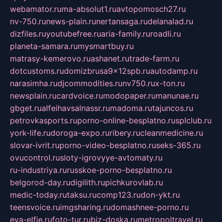
webamator.ru
ma-absolut1.ru
avtopomosch27.ru
nv-750.ru
news-plain.ru
nertansaga.ru
delanalad.ru
dizfiles.ru
youtubefree.ru
aria-family.ru
roadli.ru
planeta-samara.ru
mysmartbuy.ru
matrasy-kemerovo.ru
ashanet.ru
trade-farm.ru
dotcustoms.ru
domizbrusa9x12spb.ru
autodamp.ru
narasimha.ru
djcommodities.ru
nv750.ru
x-ton.ru
newsplain.ru
cardvoice.ru
modopaper.ru
manunae.ru
gbget.ru
alfeihavsalnassr.ru
madoma.ru
tajuncos.ru
petrovkasports.ru
porno-online-besplatno.ru
splclub.ru
york-life.ru
doroga-expo.ru
ribery.ru
cleanmedicine.ru
slovar-ivrit.ru
porno-video-besplatno.ru
seks-365.ru
ovucontrol.ru
sloty-igrovyye-avtomaty.ru
ru-industriya.ru
russkoe-porno-besplatno.ru
belgorod-day.ru
digilith.ru
pichkurovlab.ru
medic-today.ru
taksu.ru
comp123.ru
don-ykt.ru
teensvoice.ru
imgsharing.ru
domashnee-porno.ru
eva-elfie.ru
foto-tur.ru
biz-doska.ru
metropoltravel.ru