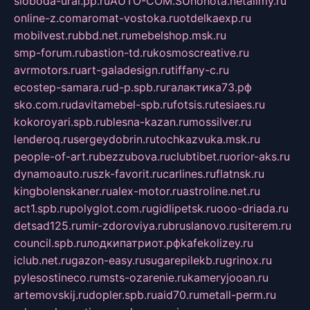
sloboda-ural.pp.ru
AUTO-COM.SU
hohota.net
alimy.ru
online-z.com
aromat-vostoka.ru
otdelkaexp.ru
mobilvest.ru
bbd.net.ru
mebelshop.msk.ru
smp-forum.ru
bastion-td.ru
kosmoscreative.ru
avrmotors.ru
art-galadesign.ru
tiffany-c.ru
ecostep-samara.ru
d-p.spb.ru
галактика73.рф
sko.com.ru
davitamebel-spb.ru
fotsis.ru
tesiaes.ru
kokoroyari.spb.ru
blesna-kazan.ru
mossilver.ru
lenderoq.ru
sergeydobrin.ru
tochkazvuka.msk.ru
people-of-art.ru
bezzubova.ru
clubtibet.ru
orior-aks.ru
dynamoauto.ru
szk-favorit.ru
carlines.ru
flatnsk.ru
kingbolenskaner.ru
alex-motor.ru
astroline.net.ru
act1.spb.ru
polyglot.com.ru
gidlipetsk.ru
ooo-driada.ru
detsad125.ru
mir-zdoroviya.ru
bruslanovo.ru
siterem.ru
council.spb.ru
лодкипатриот.рф
kafekolizey.ru
iclub.net.ru
gazon-easy.ru
sugarepilekb.ru
grinox.ru
pylesostineco.ru
msts-ozarenie.ru
kameryjooan.ru
artemovskij.ru
dopler.spb.ru
aid70.ru
metall-perm.ru