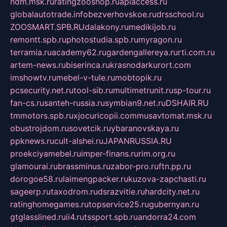
ndm.msk.ru
ratingzooshop.ru
apiaccess.ru
globalautotrade.info
bezverhovskoe.ru
drsschool.ru
ZOOSMART.SPB.RU
dalakony.ru
medikijob.ru
remontt.spb.ru
photostudia.spb.ru
myragon.ru
terramia.ru
academy62.ru
gardengallereya.ru
rti.com.ru
artem-news.ru
biserinca.ru
krasnodarkurort.com
imshowtv.ru
mebel-v-tule.ru
mobtopik.ru
pcsecurity.net.ru
tool-sib.ru
multimetrunit.ru
sp-tour.ru
fan-cs.ru
santeh-russia.ru
symbian9.net.ru
DSHAIR.RU
tmmotors.spb.ru
xjocuricopii.com
musavtomat.msk.ru
obustrojdom.ru
sovetcik.ru
ybaranovskaya.ru
ppknews.ru
cult-alshei.ru
JAPANRUSSIA.RU
proekciyamebel.ru
imper-finans.ru
rim.org.ru
glamourai.ru
brassminus.ru
zabor-pro.ru
ftn.pp.ru
dorogoe58.ru
laimengpacker.ru
kuzova-zapchasti.ru
sageerp.ru
taxodrom.ru
dsrazvitie.ru
hardcity.net.ru
ratinghomegames.ru
topservice25.ru
gubernyan.ru
gtglasslined.ru
ii4.ru
tssport.spb.ru
andorra24.com