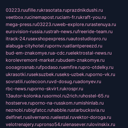
03223.ru
ufille.ru
krasotata.ru
prazdnikdushi.ru
veetbox.ru
cinemapost.ru
ciam-fr.ru
kraft-you.ru
mega-press.ru
03223.ru
web-explore.ru
rastenuya.ru
eurovision-russia.ru
strah-news.ru
freeride-team.ru
itrack-24.ru
sexshopexpress.ru
autostudiopro.ru
alabuga-cityhotel.ru
pornv.ru
atlantpereezd.ru
bud-em-znakomye.ru
a-cdc.ru
elektrostal-news.ru
korolevremont-market.ru
budem-znakomye.ru
oooagrosnab.ru
fpodaso.ru
emfire.ru
pro-otdelky.ru
ukrasotki.ru
seksuzbek.ru
seks-uzbek.ru
porno-vk.ru
sovratili.ru
olecoon.ru
vd-dosug.ru
adonyev.ru
rbc-news.ru
porno-skvirt.ru
krospr.ru
13autor-kolonka.ru
sormol.ru
2rich.ru
hostel-65.ru
hostserve.ru
porno-na-russkom.ru
mishinlab.ru
neznobi.ru
bigfatcc.ru
habble.ru
starbucksvia.ru
delfinet.ru
silvernano.ru
elestal.ru
vektor-doroga.ru
velotrenajery.ru
pronso54.ru
lenasever.ru
lovinskix.ru