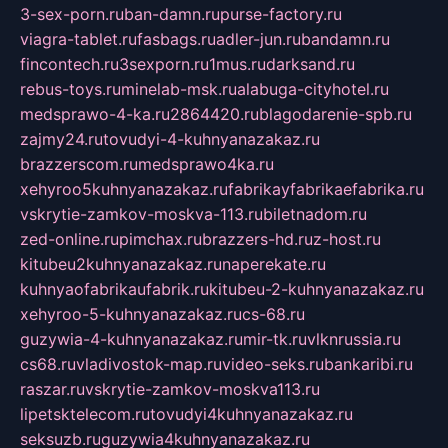
3-sex-porn.ru
ban-damn.ru
purse-factory.ru
viagra-tablet.ru
fasbags.ru
adler-jun.ru
bandamn.ru
fincontech.ru
3sexporn.ru
1mus.ru
darksand.ru
rebus-toys.ru
minelab-msk.ru
alabuga-cityhotel.ru
medsprawo-4-ka.ru
2864420.ru
blagodarenie-spb.ru
zajmy24.ru
tovudyi-4-kuhnyanazakaz.ru
brazzerscom.ru
medsprawo4ka.ru
xehyroo5kuhnyanazakaz.ru
fabrikayfabrikaefabrika.ru
vskrytie-zamkov-moskva-113.ru
biletnadom.ru
zed-online.ru
pimchax.ru
brazzers-hd.ru
z-host.ru
kitubeu2kuhnyanazakaz.ru
naperekate.ru
kuhnyaofabrikaufabrik.ru
kitubeu-2-kuhnyanazakaz.ru
xehyroo-5-kuhnyanazakaz.ru
cs-68.ru
guzywia-4-kuhnyanazakaz.ru
mir-tk.ru
vlknrussia.ru
cs68.ru
vladivostok-map.ru
video-seks.ru
bankaribi.ru
raszar.ru
vskrytie-zamkov-moskva113.ru
lipetsktelecom.ru
tovudyi4kuhnyanazakaz.ru
seksuzb.ru
guzywia4kuhnyanazakaz.ru