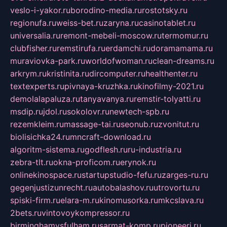
veslo-i-yakor.ru
borodino-media.ru
rostotsky.ru
regionufa.ru
weiss-bet.ru
zaryna.ru
casinotablet.ru
universalia.ru
remont-mebeli-moscow.ru
termomur.ru
clubfisher.ru
remstirufa.ru
erdamchi.ru
doramamama.ru
muraviovka-park.ru
worldofwoman.ru
clean-dreams.ru
arkrym.ru
kristinita.ru
dircomputer.ru
healthenter.ru
textexperts.ru
pivnaya-kruzhka.ru
kinofilmy-2021.ru
demolalapaluza.ru
tanyavanya.ru
remstir-tolyatti.ru
msdip.ru
jdol.ru
sokolovr.ru
newtech-spb.ru
rezemkleim.ru
massage-tai.ru
seonub.ru
zvonitut.ru
biolisichka24.ru
mncraft-download.ru
algoritm-sistema.ru
godflesh.ru
ru-industria.ru
zebra-tlt.ru
okna-proficom.ru
erynok.ru
onlinekinospace.ru
startupstudio-fefu.ru
zarges-ru.ru
gegenjustizunrecht.ru
autobalashov.ru
utrovortu.ru
spiski-firm.ru
elara-m.ru
kinomusorka.ru
mkcslava.ru
2bets.ru
vintovoykompressor.ru
birminghamvsfulham.ru
sarmat-komp.ru
pioneeri.ru