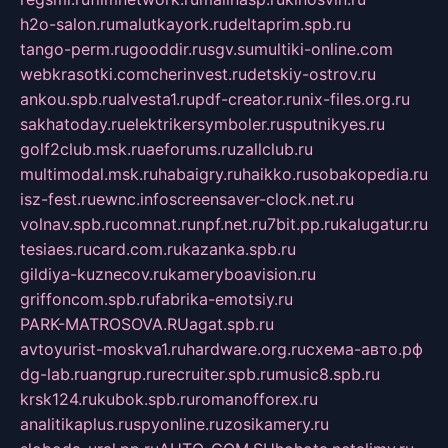
h2o-salon.ru
malutkayork.ru
deltaprim.spb.ru
tango-perm.ru
gooddir.ru
sgv.su
multiki-online.com
webkrasotki.com
cherinvest.ru
detskiy-ostrov.ru
ankou.spb.ru
alvesta1.ru
pdf-creator.ru
nix-files.org.ru
sakhatoday.ru
elektrikersymboler.ru
sputnikyes.ru
golf2club.msk.ru
aeforums.ru
zallclub.ru
multimodal.msk.ru
habaigry.ru
haikko.ru
sobakopedia.ru
isz-fest.ru
ewnc.info
screensaver-clock.net.ru
volnav.spb.ru
comnat.ru
npf.net.ru
7bit.pp.ru
kalugatur.ru
tesiaes.ru
card.com.ru
kazanka.spb.ru
gildiya-kuznecov.ru
kameryboavision.ru
griffoncom.spb.ru
fabrika-emotsiy.ru
PARK-MATROSOVA.RU
agat.spb.ru
avtoyurist-moskva1.ru
hardware.org.ru
схема-авто.рф
dg-lab.ru
angrup.ru
recruiter.spb.ru
music8.spb.ru
krsk124.ru
kubok.spb.ru
romanofforex.ru
analitikaplus.ru
spyonline.ru
zosikamery.ru