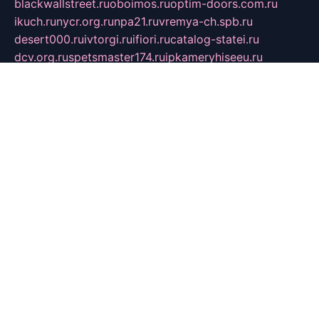
blackwallstreet.ru
oboimos.ru
optim-doors.com.ru
ikuch.ru
nycr.org.ru
npa21.ru
vremya-ch.spb.ru
desert000.ru
ivtorgi.ru
ifiori.ru
catalog-statei.ru
dcv.org.ru
spetsmaster174.ru
ipkameryhiseeu.ru
dum26.ru
ruspol.spb.ru
fr-opendp.ru
kam-solnyshko.ru
cheyenne-arapaho.ru
sevzapmetal.spb.ru
ted-lapidus.spb.ru
parasite-eliminator.ru
sigma-complete.ru
modernworld.ru
dama-moda.ru
eholot-group.ru
sk-nvkz.ru
DRONGOLD.RU
democratia2.ru
i-farmer.ru
mass-sport.org
jablonex.spb.ru
bookmess.ru
linkword.ru
refineua.com.ru
cs-spec.net.ru
altay-mebel.ru
DNK-THEATRE.RU
mechaniks.spb.ru
ipcamtechage.ru
skosta.ru
a-sun.ru
stroy-ldsp.ru
snowlands.org.ru
childrensshoes.ru
mrlizzy.ru
mebelsofiakrd.ru
bulizhenko.ru
rumantick.net.ru
mtszerno.ru
daily-fishing.ru
glushiteli-v-spb.ru
megasat.org.ru
localization.net.ru
flyingfish.pp.ru
ds5teremok.ru