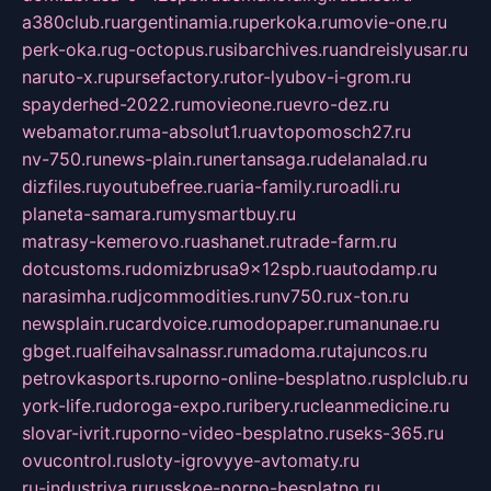
a380club.ru
argentinamia.ru
perkoka.ru
movie-one.ru
perk-oka.ru
g-octopus.ru
sibarchives.ru
andreislyusar.ru
naruto-x.ru
pursefactory.ru
tor-lyubov-i-grom.ru
spayderhed-2022.ru
movieone.ru
evro-dez.ru
webamator.ru
ma-absolut1.ru
avtopomosch27.ru
nv-750.ru
news-plain.ru
nertansaga.ru
delanalad.ru
dizfiles.ru
youtubefree.ru
aria-family.ru
roadli.ru
planeta-samara.ru
mysmartbuy.ru
matrasy-kemerovo.ru
ashanet.ru
trade-farm.ru
dotcustoms.ru
domizbrusa9x12spb.ru
autodamp.ru
narasimha.ru
djcommodities.ru
nv750.ru
x-ton.ru
newsplain.ru
cardvoice.ru
modopaper.ru
manunae.ru
gbget.ru
alfeihavsalnassr.ru
madoma.ru
tajuncos.ru
petrovkasports.ru
porno-online-besplatno.ru
splclub.ru
york-life.ru
doroga-expo.ru
ribery.ru
cleanmedicine.ru
slovar-ivrit.ru
porno-video-besplatno.ru
seks-365.ru
ovucontrol.ru
sloty-igrovyye-avtomaty.ru
ru-industriya.ru
russkoe-porno-besplatno.ru