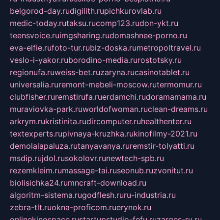
belgorod-day.ru
digilith.ru
pichkurovlab.ru
medic-today.ru
taksu.ru
comp123.ru
don-ykt.ru
teensvoice.ru
imgsharing.ru
domashnee-porno.ru
eva-elfie.ru
foto-tur.ru
biz-doska.ru
metropoltravel.ru
veslo-i-yakor.ru
borodino-media.ru
rostotsky.ru
regionufa.ru
weiss-bet.ru
zaryna.ru
casinotablet.ru
universalia.ru
remont-mebeli-moscow.ru
termomur.ru
clubfisher.ru
remstirufa.ru
erdamchi.ru
doramamama.ru
muraviovka-park.ru
worldofwoman.ru
clean-dreams.ru
arkrym.ru
kristinita.ru
dircomputer.ru
healthenter.ru
textexperts.ru
pivnaya-kruzhka.ru
kinofilmy-2021.ru
demolalapaluza.ru
tanyavanya.ru
remstir-tolyatti.ru
msdip.ru
jdol.ru
sokolovr.ru
newtech-spb.ru
rezemkleim.ru
massage-tai.ru
seonub.ru
zvonitut.ru
biolisichka24.ru
mncraft-download.ru
algoritm-sistema.ru
godflesh.ru
ru-industria.ru
zebra-tlt.ru
okna-proficom.ru
erynok.ru
onlinekinospace.ru
startupstudio-fefu.ru
zarges-ru.ru