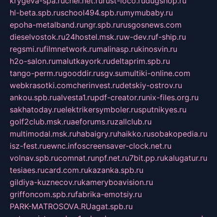
krygeva-spa.ru
chel.net.ru
rust-loco.ru
dugshop.ru
hl-beta.spb.ru
school494.spb.ru
mymubaby.ru
epoha-metalband.ru
ngr.spb.ru
rusgosnews.com
dieselvostok.ru
24hostel.msk.ru
w-dev.ru
f-ship.ru
regsmi.ru
filmnetwork.ru
malinasp.ru
kinosvin.ru
h2o-salon.ru
malutkayork.ru
deltaprim.spb.ru
tango-perm.ru
gooddir.ru
sgv.su
multiki-online.com
webkrasotki.com
cherinvest.ru
detskiy-ostrov.ru
ankou.spb.ru
alvesta1.ru
pdf-creator.ru
nix-files.org.ru
sakhatoday.ru
elektrikersymboler.ru
sputnikyes.ru
golf2club.msk.ru
aeforums.ru
zallclub.ru
multimodal.msk.ru
habaigry.ru
haikko.ru
sobakopedia.ru
isz-fest.ru
ewnc.info
screensaver-clock.net.ru
volnav.spb.ru
comnat.ru
npf.net.ru
7bit.pp.ru
kalugatur.ru
tesiaes.ru
card.com.ru
kazanka.spb.ru
gildiya-kuznecov.ru
kameryboavision.ru
griffoncom.spb.ru
fabrika-emotsiy.ru
PARK-MATROSOVA.RU
agat.spb.ru