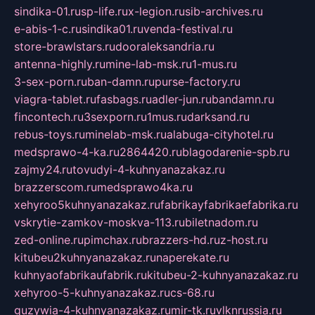
sindika-01.ru
sp-life.ru
x-legion.ru
sib-archives.ru
e-abis-1-c.ru
sindika01.ru
venda-festival.ru
store-brawlstars.ru
dooraleksandria.ru
antenna-highly.ru
mine-lab-msk.ru
1-mus.ru
3-sex-porn.ru
ban-damn.ru
purse-factory.ru
viagra-tablet.ru
fasbags.ru
adler-jun.ru
bandamn.ru
fincontech.ru
3sexporn.ru
1mus.ru
darksand.ru
rebus-toys.ru
minelab-msk.ru
alabuga-cityhotel.ru
medsprawo-4-ka.ru
2864420.ru
blagodarenie-spb.ru
zajmy24.ru
tovudyi-4-kuhnyanazakaz.ru
brazzerscom.ru
medsprawo4ka.ru
xehyroo5kuhnyanazakaz.ru
fabrikayfabrikaefabrika.ru
vskrytie-zamkov-moskva-113.ru
biletnadom.ru
zed-online.ru
pimchax.ru
brazzers-hd.ru
z-host.ru
kitubeu2kuhnyanazakaz.ru
naperekate.ru
kuhnyaofabrikaufabrik.ru
kitubeu-2-kuhnyanazakaz.ru
xehyroo-5-kuhnyanazakaz.ru
cs-68.ru
guzywia-4-kuhnyanazakaz.ru
mir-tk.ru
vlknrussia.ru