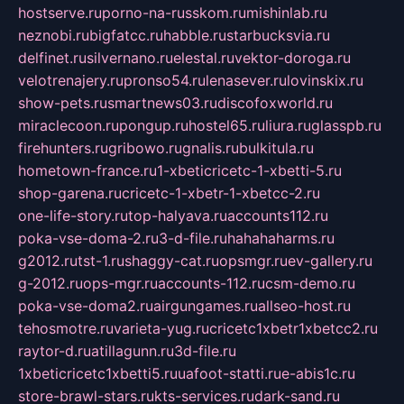
hostserve.ru
porno-na-russkom.ru
mishinlab.ru
neznobi.ru
bigfatcc.ru
habble.ru
starbucksvia.ru
delfinet.ru
silvernano.ru
elestal.ru
vektor-doroga.ru
velotrenajery.ru
pronso54.ru
lenasever.ru
lovinskix.ru
show-pets.ru
smartnews03.ru
discofoxworld.ru
miraclecoon.ru
pongup.ru
hostel65.ru
liura.ru
glasspb.ru
firehunters.ru
gribowo.ru
gnalis.ru
bulkitula.ru
hometown-france.ru
1-xbeticricetc-1-xbetti-5.ru
shop-garena.ru
cricetc-1-xbetr-1-xbetcc-2.ru
one-life-story.ru
top-halyava.ru
accounts112.ru
poka-vse-doma-2.ru
3-d-file.ru
hahahaharms.ru
g2012.ru
tst-1.ru
shaggy-cat.ru
opsmgr.ru
ev-gallery.ru
g-2012.ru
ops-mgr.ru
accounts-112.ru
csm-demo.ru
poka-vse-doma2.ru
airgungames.ru
allseo-host.ru
tehosmotre.ru
varieta-yug.ru
cricetc1xbetr1xbetcc2.ru
raytor-d.ru
atillagunn.ru
3d-file.ru
1xbeticricetc1xbetti5.ru
uafoot-statti.ru
e-abis1c.ru
store-brawl-stars.ru
kts-services.ru
dark-sand.ru