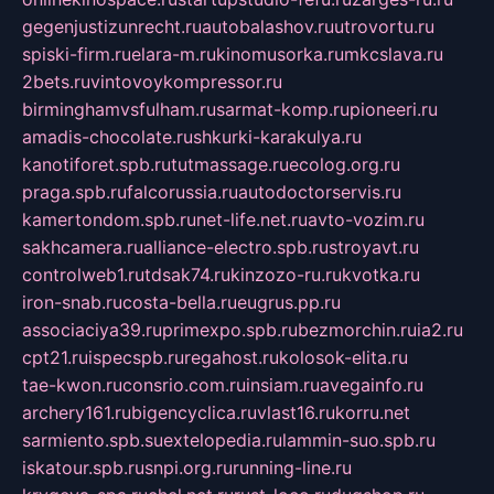
gegenjustizunrecht.ru
autobalashov.ru
utrovortu.ru
spiski-firm.ru
elara-m.ru
kinomusorka.ru
mkcslava.ru
2bets.ru
vintovoykompressor.ru
birminghamvsfulham.ru
sarmat-komp.ru
pioneeri.ru
amadis-chocolate.ru
shkurki-karakulya.ru
kanotiforet.spb.ru
tutmassage.ru
ecolog.org.ru
praga.spb.ru
falcorussia.ru
autodoctorservis.ru
kamertondom.spb.ru
net-life.net.ru
avto-vozim.ru
sakhcamera.ru
alliance-electro.spb.ru
stroyavt.ru
controlweb1.ru
tdsak74.ru
kinzozo-ru.ru
kvotka.ru
iron-snab.ru
costa-bella.ru
eugrus.pp.ru
associaciya39.ru
primexpo.spb.ru
bezmorchin.ru
ia2.ru
cpt21.ru
ispecspb.ru
regahost.ru
kolosok-elita.ru
tae-kwon.ru
consrio.com.ru
insiam.ru
avegainfo.ru
archery161.ru
bigencyclica.ru
vlast16.ru
korru.net
sarmiento.spb.su
extelopedia.ru
lammin-suo.spb.ru
iskatour.spb.ru
snpi.org.ru
running-line.ru