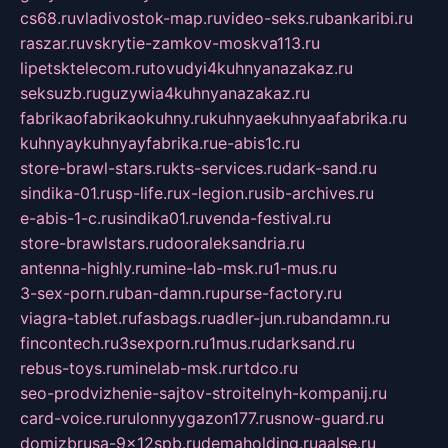
cs68.ru
vladivostok-map.ru
video-seks.ru
bankaribi.ru
raszar.ru
vskrytie-zamkov-moskva113.ru
lipetsktelecom.ru
tovudyi4kuhnyanazakaz.ru
seksuzb.ru
guzywia4kuhnyanazakaz.ru
fabrikaofabrikaokuhny.ru
kuhnyaekuhnyaafabrika.ru
kuhnyaykuhnyayfabrika.ru
e-abis1c.ru
store-brawl-stars.ru
kts-services.ru
dark-sand.ru
sindika-01.ru
sp-life.ru
x-legion.ru
sib-archives.ru
e-abis-1-c.ru
sindika01.ru
venda-festival.ru
store-brawlstars.ru
dooraleksandria.ru
antenna-highly.ru
mine-lab-msk.ru
1-mus.ru
3-sex-porn.ru
ban-damn.ru
purse-factory.ru
viagra-tablet.ru
fasbags.ru
adler-jun.ru
bandamn.ru
fincontech.ru
3sexporn.ru
1mus.ru
darksand.ru
rebus-toys.ru
minelab-msk.ru
rtdco.ru
seo-prodvizhenie-sajtov-stroitelnyh-kompanij.ru
card-voice.ru
rulonnyygazon177.ru
snow-guard.ru
domizbrusa-9x12spb.ru
demaholding.ru
aalse.ru