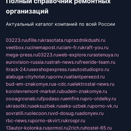
Полный справочник ремонтных
организаций
Актуальный каталог компаний по всей России
03223.ru
ufille.ru
krasotata.ru
prazdnikdushi.ru
veetbox.ru
cinemapost.ru
ciam-fr.ru
kraft-you.ru
mega-press.ru
03223.ru
web-explore.ru
rastenuya.ru
eurovision-russia.ru
strah-news.ru
freeride-team.ru
itrack-24.ru
sexshopexpress.ru
autostudiopro.ru
alabuga-cityhotel.ru
pornv.ru
atlantpereezd.ru
bud-em-znakomye.ru
a-cdc.ru
elektrostal-news.ru
korolevremont-market.ru
budem-znakomye.ru
oooagrosnab.ru
fpodaso.ru
emfire.ru
pro-otdelky.ru
ukrasotki.ru
seksuzbek.ru
seks-uzbek.ru
porno-vk.ru
sovratili.ru
olecoon.ru
vd-dosug.ru
adonyev.ru
rbc-news.ru
porno-skvirt.ru
krospr.ru
13autor-kolonka.ru
sormol.ru
2rich.ru
hostel-65.ru