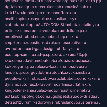
avtoyurist-moskva1.ru
hardware.org.ru
схема-авто.рф
dg-lab.ru
angrup.ru
recruiter.spb.ru
music8.spb.ru
krsk124.ru
kubok.spb.ru
romanofforex.ru
analitikaplus.ru
spyonline.ru
zosikamery.ru
sloboda-ural.pp.ru
AUTO-COM.SU
hohota.net
alimy.ru
online-z.com
aromat-vostoka.ru
otdelkaexp.ru
mobilvest.ru
bbd.net.ru
mebelshop.msk.ru
smp-forum.ru
bastion-td.ru
kosmoscreative.ru
avrmotors.ru
art-galadesign.ru
tiffany-c.ru
ecostep-samara.ru
d-p.spb.ru
галактика73.рф
sko.com.ru
davitamebel-spb.ru
fotsis.ru
tesiaes.ru
kokoroyari.spb.ru
blesna-kazan.ru
mossilver.ru
lenderoq.ru
sergeydobrin.ru
tochkazvuka.msk.ru
people-of-art.ru
bezzubova.ru
clubtibet.ru
orior-aks.ru
dynamoauto.ru
szk-favorit.ru
carlines.ru
flatnsk.ru
kingbolenskaner.ru
alex-motor.ru
astroline.net.ru
act1.spb.ru
polyglot.com.ru
gidlipetsk.ru
ooo-driada.ru
detsad125.ru
mir-zdoroviya.ru
bruslanovo.ru
siterem.ru