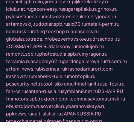
council.spb.ru
лодкипатриот.рф
kafekolizey.ru
iclub.net.ru
gazon-easy.ru
sugarepilekb.ru
grinox.ru
pylesostineco.ru
msts-ozarenie.ru
kameryjooan.ru
artemovskij.ru
dopler.spb.ru
aid70.ru
metall-perm.ru
ndm.msk.ru
ratingzooshop.ru
apiaccess.ru
globalautotrade.info
bezverhovskoe.ru
drsschool.ru
ZOOSMART.SPB.RU
dalakony.ru
medikijob.ru
remontt.spb.ru
photostudia.spb.ru
myragon.ru
terramia.ru
academy62.ru
gardengallereya.ru
rti.com.ru
artem-news.ru
biserinca.ru
krasnodarkurort.com
imshowtv.ru
mebel-v-tule.ru
mobtopik.ru
pcsecurity.net.ru
tool-sib.ru
multimetrunit.ru
sp-tour.ru
fan-cs.ru
santeh-russia.ru
symbian9.net.ru
DSHAIR.RU
tmmotors.spb.ru
xjocuricopii.com
musavtomat.msk.ru
obustrojdom.ru
sovetcik.ru
ybaranovskaya.ru
ppknews.ru
cult-alshei.ru
JAPANRUSSIA.RU
proekciyamebel.ru
imper-finans.ru
rim.org.ru
glamourai.ru
brassminus.ru
zabor-pro.ru
ftn.pp.ru