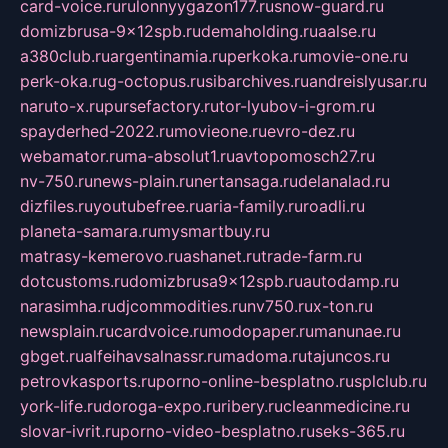
card-voice.ru
rulonnyygazon177.ru
snow-guard.ru
domizbrusa-9x12spb.ru
demaholding.ru
aalse.ru
a380club.ru
argentinamia.ru
perkoka.ru
movie-one.ru
perk-oka.ru
g-octopus.ru
sibarchives.ru
andreislyusar.ru
naruto-x.ru
pursefactory.ru
tor-lyubov-i-grom.ru
spayderhed-2022.ru
movieone.ru
evro-dez.ru
webamator.ru
ma-absolut1.ru
avtopomosch27.ru
nv-750.ru
news-plain.ru
nertansaga.ru
delanalad.ru
dizfiles.ru
youtubefree.ru
aria-family.ru
roadli.ru
planeta-samara.ru
mysmartbuy.ru
matrasy-kemerovo.ru
ashanet.ru
trade-farm.ru
dotcustoms.ru
domizbrusa9x12spb.ru
autodamp.ru
narasimha.ru
djcommodities.ru
nv750.ru
x-ton.ru
newsplain.ru
cardvoice.ru
modopaper.ru
manunae.ru
gbget.ru
alfeihavsalnassr.ru
madoma.ru
tajuncos.ru
petrovkasports.ru
porno-online-besplatno.ru
splclub.ru
york-life.ru
doroga-expo.ru
ribery.ru
cleanmedicine.ru
slovar-ivrit.ru
porno-video-besplatno.ru
seks-365.ru