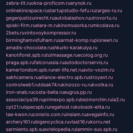
zebra-tlt.ru
okna-proficom.ru
erynok.ru
onlinekinospace.ru
startupstudio-fefu.ru
zarges-ru.ru
gegenjustizunrecht.ru
autobalashov.ru
utrovortu.ru
spiski-firm.ru
elara-m.ru
kinomusorka.ru
mkcslava.ru
2bets.ru
vintovoykompressor.ru
birminghamvsfulham.ru
sarmat-komp.ru
pioneeri.ru
amadis-chocolate.ru
shkurki-karakulya.ru
kanotiforet.spb.ru
tutmassage.ru
ecolog.org.ru
praga.spb.ru
falcorussia.ru
autodoctorservis.ru
kamertondom.spb.ru
net-life.net.ru
avto-vozim.ru
sakhcamera.ru
alliance-electro.spb.ru
stroyavt.ru
controlweb1.ru
tdsak74.ru
kinzozo-ru.ru
kvotka.ru
iron-snab.ru
costa-bella.ru
eugrus.pp.ru
associaciya39.ru
primexpo.spb.ru
bezmorchin.ru
ia2.ru
cpt21.ru
ispecspb.ru
regahost.ru
kolosok-elita.ru
tae-kwon.ru
consrio.com.ru
insiam.ru
avegainfo.ru
archery161.ru
bigencyclica.ru
vlast16.ru
korru.net
sarmiento.spb.su
extelopedia.ru
lammin-suo.spb.ru