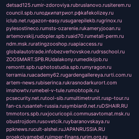
detsad125.ru
mir-zdoroviya.ru
bruslanovo.ru
siterem.ru
council.spb.ru
лодкипатриот.рф
kafekolizey.ru
iclub.net.ru
gazon-easy.ru
sugarepilekb.ru
grinox.ru
pylesostineco.ru
msts-ozarenie.ru
kameryjooan.ru
artemovskij.ru
dopler.spb.ru
aid70.ru
metall-perm.ru
ndm.msk.ru
ratingzooshop.ru
apiaccess.ru
globalautotrade.info
bezverhovskoe.ru
drsschool.ru
ZOOSMART.SPB.RU
dalakony.ru
medikijob.ru
remontt.spb.ru
photostudia.spb.ru
myragon.ru
terramia.ru
academy62.ru
gardengallereya.ru
rti.com.ru
artem-news.ru
biserinca.ru
krasnodarkurort.com
imshowtv.ru
mebel-v-tule.ru
mobtopik.ru
pcsecurity.net.ru
tool-sib.ru
multimetrunit.ru
sp-tour.ru
fan-cs.ru
santeh-russia.ru
symbian9.net.ru
DSHAIR.RU
tmmotors.spb.ru
xjocuricopii.com
musavtomat.msk.ru
obustrojdom.ru
sovetcik.ru
ybaranovskaya.ru
ppknews.ru
cult-alshei.ru
JAPANRUSSIA.RU
proekciyamebel.ru
imper-finans.ru
rim.org.ru