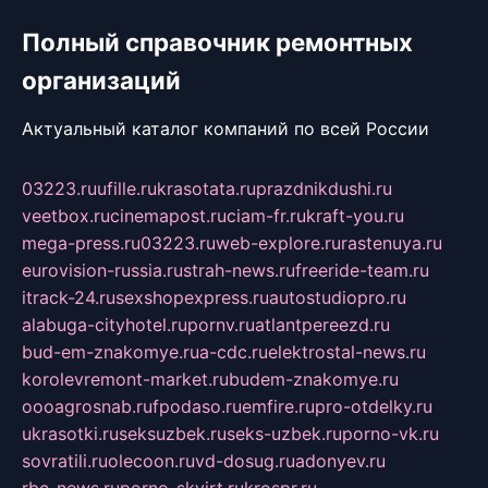
Полный справочник ремонтных
организаций
Актуальный каталог компаний по всей России
03223.ru
ufille.ru
krasotata.ru
prazdnikdushi.ru
veetbox.ru
cinemapost.ru
ciam-fr.ru
kraft-you.ru
mega-press.ru
03223.ru
web-explore.ru
rastenuya.ru
eurovision-russia.ru
strah-news.ru
freeride-team.ru
itrack-24.ru
sexshopexpress.ru
autostudiopro.ru
alabuga-cityhotel.ru
pornv.ru
atlantpereezd.ru
bud-em-znakomye.ru
a-cdc.ru
elektrostal-news.ru
korolevremont-market.ru
budem-znakomye.ru
oooagrosnab.ru
fpodaso.ru
emfire.ru
pro-otdelky.ru
ukrasotki.ru
seksuzbek.ru
seks-uzbek.ru
porno-vk.ru
sovratili.ru
olecoon.ru
vd-dosug.ru
adonyev.ru