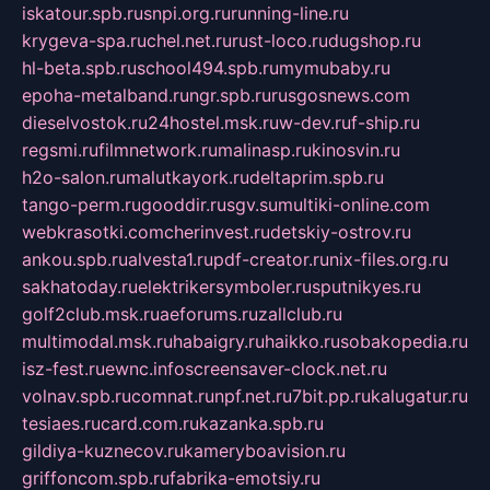
iskatour.spb.ru
snpi.org.ru
running-line.ru
krygeva-spa.ru
chel.net.ru
rust-loco.ru
dugshop.ru
hl-beta.spb.ru
school494.spb.ru
mymubaby.ru
epoha-metalband.ru
ngr.spb.ru
rusgosnews.com
dieselvostok.ru
24hostel.msk.ru
w-dev.ru
f-ship.ru
regsmi.ru
filmnetwork.ru
malinasp.ru
kinosvin.ru
h2o-salon.ru
malutkayork.ru
deltaprim.spb.ru
tango-perm.ru
gooddir.ru
sgv.su
multiki-online.com
webkrasotki.com
cherinvest.ru
detskiy-ostrov.ru
ankou.spb.ru
alvesta1.ru
pdf-creator.ru
nix-files.org.ru
sakhatoday.ru
elektrikersymboler.ru
sputnikyes.ru
golf2club.msk.ru
aeforums.ru
zallclub.ru
multimodal.msk.ru
habaigry.ru
haikko.ru
sobakopedia.ru
isz-fest.ru
ewnc.info
screensaver-clock.net.ru
volnav.spb.ru
comnat.ru
npf.net.ru
7bit.pp.ru
kalugatur.ru
tesiaes.ru
card.com.ru
kazanka.spb.ru
gildiya-kuznecov.ru
kameryboavision.ru
griffoncom.spb.ru
fabrika-emotsiy.ru