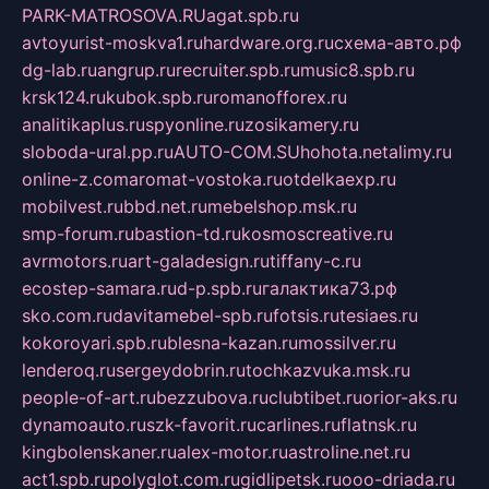
PARK-MATROSOVA.RU
agat.spb.ru
avtoyurist-moskva1.ru
hardware.org.ru
схема-авто.рф
dg-lab.ru
angrup.ru
recruiter.spb.ru
music8.spb.ru
krsk124.ru
kubok.spb.ru
romanofforex.ru
analitikaplus.ru
spyonline.ru
zosikamery.ru
sloboda-ural.pp.ru
AUTO-COM.SU
hohota.net
alimy.ru
online-z.com
aromat-vostoka.ru
otdelkaexp.ru
mobilvest.ru
bbd.net.ru
mebelshop.msk.ru
smp-forum.ru
bastion-td.ru
kosmoscreative.ru
avrmotors.ru
art-galadesign.ru
tiffany-c.ru
ecostep-samara.ru
d-p.spb.ru
галактика73.рф
sko.com.ru
davitamebel-spb.ru
fotsis.ru
tesiaes.ru
kokoroyari.spb.ru
blesna-kazan.ru
mossilver.ru
lenderoq.ru
sergeydobrin.ru
tochkazvuka.msk.ru
people-of-art.ru
bezzubova.ru
clubtibet.ru
orior-aks.ru
dynamoauto.ru
szk-favorit.ru
carlines.ru
flatnsk.ru
kingbolenskaner.ru
alex-motor.ru
astroline.net.ru
act1.spb.ru
polyglot.com.ru
gidlipetsk.ru
ooo-driada.ru