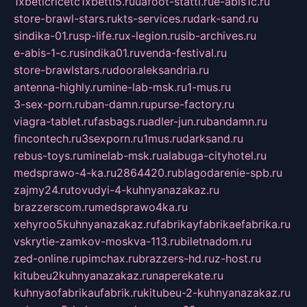
1xbeticricetc1xbetti5.ru
uafoot-statti.ru
e-abis1c.ru
store-brawl-stars.ru
kts-services.ru
dark-sand.ru
sindika-01.ru
sp-life.ru
x-legion.ru
sib-archives.ru
e-abis-1-c.ru
sindika01.ru
venda-festival.ru
store-brawlstars.ru
dooraleksandria.ru
antenna-highly.ru
mine-lab-msk.ru
1-mus.ru
3-sex-porn.ru
ban-damn.ru
purse-factory.ru
viagra-tablet.ru
fasbags.ru
adler-jun.ru
bandamn.ru
fincontech.ru
3sexporn.ru
1mus.ru
darksand.ru
rebus-toys.ru
minelab-msk.ru
alabuga-cityhotel.ru
medsprawo-4-ka.ru
2864420.ru
blagodarenie-spb.ru
zajmy24.ru
tovudyi-4-kuhnyanazakaz.ru
brazzerscom.ru
medsprawo4ka.ru
xehyroo5kuhnyanazakaz.ru
fabrikayfabrikaefabrika.ru
vskrytie-zamkov-moskva-113.ru
biletnadom.ru
zed-online.ru
pimchax.ru
brazzers-hd.ru
z-host.ru
kitubeu2kuhnyanazakaz.ru
naperekate.ru
kuhnyaofabrikaufabrik.ru
kitubeu-2-kuhnyanazakaz.ru