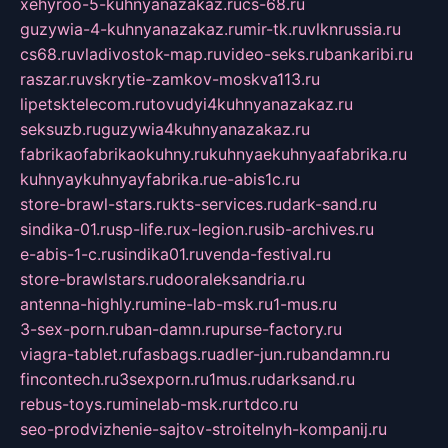
xehyroo-5-kuhnyanazakaz.ru
cs-68.ru
guzywia-4-kuhnyanazakaz.ru
mir-tk.ru
vlknrussia.ru
cs68.ru
vladivostok-map.ru
video-seks.ru
bankaribi.ru
raszar.ru
vskrytie-zamkov-moskva113.ru
lipetsktelecom.ru
tovudyi4kuhnyanazakaz.ru
seksuzb.ru
guzywia4kuhnyanazakaz.ru
fabrikaofabrikaokuhny.ru
kuhnyaekuhnyaafabrika.ru
kuhnyaykuhnyayfabrika.ru
e-abis1c.ru
store-brawl-stars.ru
kts-services.ru
dark-sand.ru
sindika-01.ru
sp-life.ru
x-legion.ru
sib-archives.ru
e-abis-1-c.ru
sindika01.ru
venda-festival.ru
store-brawlstars.ru
dooraleksandria.ru
antenna-highly.ru
mine-lab-msk.ru
1-mus.ru
3-sex-porn.ru
ban-damn.ru
purse-factory.ru
viagra-tablet.ru
fasbags.ru
adler-jun.ru
bandamn.ru
fincontech.ru
3sexporn.ru
1mus.ru
darksand.ru
rebus-toys.ru
minelab-msk.ru
rtdco.ru
seo-prodvizhenie-sajtov-stroitelnyh-kompanij.ru