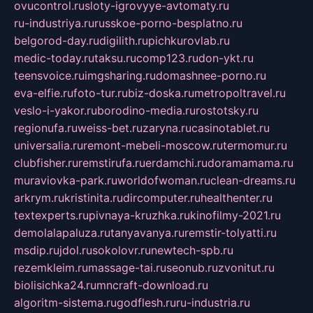
ovucontrol.ru
sloty-igrovyye-avtomaty.ru
ru-industriya.ru
russkoe-porno-besplatno.ru
belgorod-day.ru
digilith.ru
pichkurovlab.ru
medic-today.ru
taksu.ru
comp123.ru
don-ykt.ru
teensvoice.ru
imgsharing.ru
domashnee-porno.ru
eva-elfie.ru
foto-tur.ru
biz-doska.ru
metropoltravel.ru
veslo-i-yakor.ru
borodino-media.ru
rostotsky.ru
regionufa.ru
weiss-bet.ru
zaryna.ru
casinotablet.ru
universalia.ru
remont-mebeli-moscow.ru
termomur.ru
clubfisher.ru
remstirufa.ru
erdamchi.ru
doramamama.ru
muraviovka-park.ru
worldofwoman.ru
clean-dreams.ru
arkrym.ru
kristinita.ru
dircomputer.ru
healthenter.ru
textexperts.ru
pivnaya-kruzhka.ru
kinofilmy-2021.ru
demolalapaluza.ru
tanyavanya.ru
remstir-tolyatti.ru
msdip.ru
jdol.ru
sokolovr.ru
newtech-spb.ru
rezemkleim.ru
massage-tai.ru
seonub.ru
zvonitut.ru
biolisichka24.ru
mncraft-download.ru
algoritm-sistema.ru
godflesh.ru
ru-industria.ru