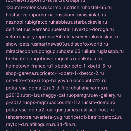
rbc-news.ru
porno-skvirt.ru
krospr.ru
13autor-kolonka.ru
sormol.ru
2rich.ru
hostel-65.ru
hostserve.ru
porno-na-russkom.ru
mishinlab.ru
neznobi.ru
bigfatcc.ru
habble.ru
starbucksvia.ru
delfinet.ru
silvernano.ru
elestal.ru
vektor-doroga.ru
velotrenajery.ru
pronso54.ru
lenasever.ru
lovinskix.ru
show-pets.ru
smartnews03.ru
discofoxworld.ru
miraclecoon.ru
pongup.ru
hostel65.ru
liura.ru
glasspb.ru
firehunters.ru
gribowo.ru
gnalis.ru
bulkitula.ru
hometown-france.ru
1-xbeticricetc-1-xbetti-5.ru
shop-garena.ru
cricetc-1-xbetr-1-xbetcc-2.ru
one-life-story.ru
top-halyava.ru
accounts112.ru
poka-vse-doma-2.ru
3-d-file.ru
hahahaharms.ru
g2012.ru
tst-1.ru
shaggy-cat.ru
opsmgr.ru
ev-gallery.ru
g-2012.ru
ops-mgr.ru
accounts-112.ru
csm-demo.ru
poka-vse-doma2.ru
airgungames.ru
allseo-host.ru
tehosmotre.ru
varieta-yug.ru
cricetc1xbetr1xbetcc2.ru
raytor-d.ru
atillagunn.ru
3d-file.ru