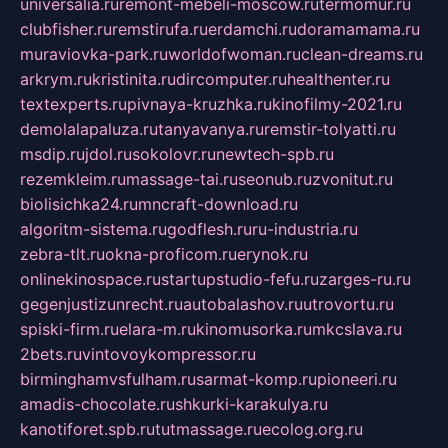
universalia.ru
remont-mebeli-moscow.ru
termomur.ru
clubfisher.ru
remstirufa.ru
erdamchi.ru
doramamama.ru
muraviovka-park.ru
worldofwoman.ru
clean-dreams.ru
arkrym.ru
kristinita.ru
dircomputer.ru
healthenter.ru
textexperts.ru
pivnaya-kruzhka.ru
kinofilmy-2021.ru
demolalapaluza.ru
tanyavanya.ru
remstir-tolyatti.ru
msdip.ru
jdol.ru
sokolovr.ru
newtech-spb.ru
rezemkleim.ru
massage-tai.ru
seonub.ru
zvonitut.ru
biolisichka24.ru
mncraft-download.ru
algoritm-sistema.ru
godflesh.ru
ru-industria.ru
zebra-tlt.ru
okna-proficom.ru
erynok.ru
onlinekinospace.ru
startupstudio-fefu.ru
zarges-ru.ru
gegenjustizunrecht.ru
autobalashov.ru
utrovortu.ru
spiski-firm.ru
elara-m.ru
kinomusorka.ru
mkcslava.ru
2bets.ru
vintovoykompressor.ru
birminghamvsfulham.ru
sarmat-komp.ru
pioneeri.ru
amadis-chocolate.ru
shkurki-karakulya.ru
kanotiforet.spb.ru
tutmassage.ru
ecolog.org.ru