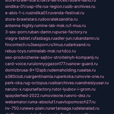
store-brawl-stars.ru
kts-services.ru
dark-sand.ru
sindika-01.ru
sp-life.ru
x-legion.ru
sib-archives.ru
e-abis-1-c.ru
sindika01.ru
venda-festival.ru
store-brawlstars.ru
dooraleksandria.ru
antenna-highly.ru
mine-lab-msk.ru
1-mus.ru
3-sex-porn.ru
ban-damn.ru
purse-factory.ru
viagra-tablet.ru
fasbags.ru
adler-jun.ru
bandamn.ru
fincontech.ru
3sexporn.ru
1mus.ru
darksand.ru
rebus-toys.ru
minelab-msk.ru
rtdco.ru
seo-prodvizhenie-sajtov-stroitelnyh-kompanij.ru
card-voice.ru
rulonnyygazon177.ru
snow-guard.ru
domizbrusa-9x12spb.ru
demaholding.ru
aalse.ru
a380club.ru
argentinamia.ru
perkoka.ru
movie-one.ru
perk-oka.ru
g-octopus.ru
sibarchives.ru
andreislyusar.ru
naruto-x.ru
pursefactory.ru
tor-lyubov-i-grom.ru
spayderhed-2022.ru
movieone.ru
evro-dez.ru
webamator.ru
ma-absolut1.ru
avtopomosch27.ru
nv-750.ru
news-plain.ru
nertansaga.ru
delanalad.ru