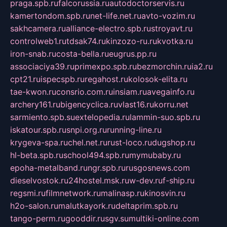
praga.spb.ru
falcorussia.ru
autodoctorservis.ru
kamertondom.spb.ru
net-life.net.ru
avto-vozim.ru
sakhcamera.ru
alliance-electro.spb.ru
stroyavt.ru
controlweb1.ru
tdsak74.ru
kinzozo-ru.ru
kvotka.ru
iron-snab.ru
costa-bella.ru
eugrus.pp.ru
associaciya39.ru
primexpo.spb.ru
bezmorchin.ru
ia2.ru
cpt21.ru
ispecspb.ru
regahost.ru
kolosok-elita.ru
tae-kwon.ru
consrio.com.ru
insiam.ru
avegainfo.ru
archery161.ru
bigencyclica.ru
vlast16.ru
korru.net
sarmiento.spb.su
extelopedia.ru
lammin-suo.spb.ru
iskatour.spb.ru
snpi.org.ru
running-line.ru
krygeva-spa.ru
chel.net.ru
rust-loco.ru
dugshop.ru
hl-beta.spb.ru
school494.spb.ru
mymubaby.ru
epoha-metalband.ru
ngr.spb.ru
rusgosnews.com
dieselvostok.ru
24hostel.msk.ru
w-dev.ru
f-ship.ru
regsmi.ru
filmnetwork.ru
malinasp.ru
kinosvin.ru
h2o-salon.ru
malutkayork.ru
deltaprim.spb.ru
tango-perm.ru
gooddir.ru
sgv.su
multiki-online.com