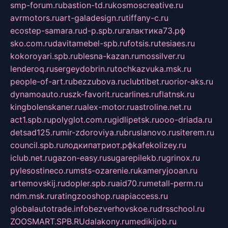
smp-forum.ru
bastion-td.ru
kosmoscreative.ru
avrmotors.ru
art-galadesign.ru
tiffany-c.ru
ecostep-samara.ru
d-p.spb.ru
галактика73.рф
sko.com.ru
davitamebel-spb.ru
fotsis.ru
tesiaes.ru
kokoroyari.spb.ru
blesna-kazan.ru
mossilver.ru
lenderoq.ru
sergeydobrin.ru
tochkazvuka.msk.ru
people-of-art.ru
bezzubova.ru
clubtibet.ru
orior-aks.ru
dynamoauto.ru
szk-favorit.ru
carlines.ru
flatnsk.ru
kingbolenskaner.ru
alex-motor.ru
astroline.net.ru
act1.spb.ru
polyglot.com.ru
gidlipetsk.ru
ooo-driada.ru
detsad125.ru
mir-zdoroviya.ru
bruslanovo.ru
siterem.ru
council.spb.ru
лодкипатриот.рф
kafekolizey.ru
iclub.net.ru
gazon-easy.ru
sugarepilekb.ru
grinox.ru
pylesostineco.ru
msts-ozarenie.ru
kameryjooan.ru
artemovskij.ru
dopler.spb.ru
aid70.ru
metall-perm.ru
ndm.msk.ru
ratingzooshop.ru
apiaccess.ru
globalautotrade.info
bezverhovskoe.ru
drsschool.ru
ZOOSMART.SPB.RU
dalakony.ru
medikijob.ru