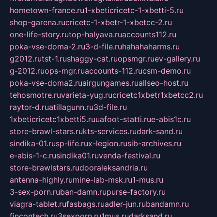
hometown-france.ru
1-xbeticricetc-1-xbetti-5.ru
shop-garena.ru
cricetc-1-xbetr-1-xbetcc-2.ru
one-life-story.ru
top-halyava.ru
accounts112.ru
poka-vse-doma-2.ru
3-d-file.ru
hahahaharms.ru
g2012.ru
tst-1.ru
shaggy-cat.ru
opsmgr.ru
ev-gallery.ru
g-2012.ru
ops-mgr.ru
accounts-112.ru
csm-demo.ru
poka-vse-doma2.ru
airgungames.ru
allseo-host.ru
tehosmotre.ru
varieta-yug.ru
cricetc1xbetr1xbetcc2.ru
raytor-d.ru
atillagunn.ru
3d-file.ru
1xbeticricetc1xbetti5.ru
uafoot-statti.ru
e-abis1c.ru
store-brawl-stars.ru
kts-services.ru
dark-sand.ru
sindika-01.ru
sp-life.ru
x-legion.ru
sib-archives.ru
e-abis-1-c.ru
sindika01.ru
venda-festival.ru
store-brawlstars.ru
dooraleksandria.ru
antenna-highly.ru
mine-lab-msk.ru
1-mus.ru
3-sex-porn.ru
ban-damn.ru
purse-factory.ru
viagra-tablet.ru
fasbags.ru
adler-jun.ru
bandamn.ru
fincontech.ru
3sexporn.ru
1mus.ru
darksand.ru