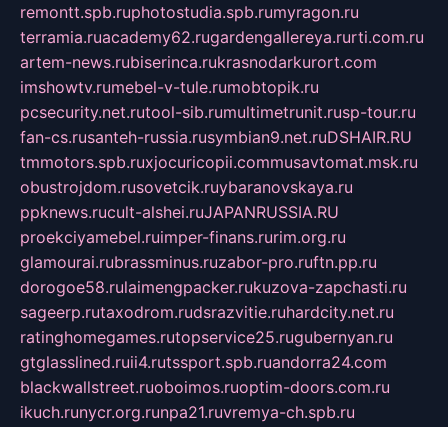
remontt.spb.ru
photostudia.spb.ru
myragon.ru
terramia.ru
academy62.ru
gardengallereya.ru
rti.com.ru
artem-news.ru
biserinca.ru
krasnodarkurort.com
imshowtv.ru
mebel-v-tule.ru
mobtopik.ru
pcsecurity.net.ru
tool-sib.ru
multimetrunit.ru
sp-tour.ru
fan-cs.ru
santeh-russia.ru
symbian9.net.ru
DSHAIR.RU
tmmotors.spb.ru
xjocuricopii.com
musavtomat.msk.ru
obustrojdom.ru
sovetcik.ru
ybaranovskaya.ru
ppknews.ru
cult-alshei.ru
JAPANRUSSIA.RU
proekciyamebel.ru
imper-finans.ru
rim.org.ru
glamourai.ru
brassminus.ru
zabor-pro.ru
ftn.pp.ru
dorogoe58.ru
laimengpacker.ru
kuzova-zapchasti.ru
sageerp.ru
taxodrom.ru
dsrazvitie.ru
hardcity.net.ru
ratinghomegames.ru
topservice25.ru
gubernyan.ru
gtglasslined.ru
ii4.ru
tssport.spb.ru
andorra24.com
blackwallstreet.ru
oboimos.ru
optim-doors.com.ru
ikuch.ru
nycr.org.ru
npa21.ru
vremya-ch.spb.ru
desert000.ru
ivtorgi.ru
ifiori.ru
catalog-statei.ru