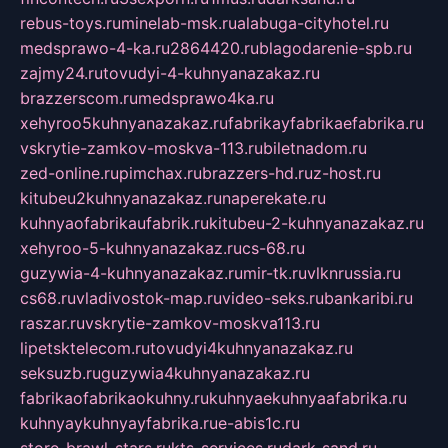
rebus-toys.ru
minelab-msk.ru
alabuga-cityhotel.ru
medsprawo-4-ka.ru
2864420.ru
blagodarenie-spb.ru
zajmy24.ru
tovudyi-4-kuhnyanazakaz.ru
brazzerscom.ru
medsprawo4ka.ru
xehyroo5kuhnyanazakaz.ru
fabrikayfabrikaefabrika.ru
vskrytie-zamkov-moskva-113.ru
biletnadom.ru
zed-online.ru
pimchax.ru
brazzers-hd.ru
z-host.ru
kitubeu2kuhnyanazakaz.ru
naperekate.ru
kuhnyaofabrikaufabrik.ru
kitubeu-2-kuhnyanazakaz.ru
xehyroo-5-kuhnyanazakaz.ru
cs-68.ru
guzywia-4-kuhnyanazakaz.ru
mir-tk.ru
vlknrussia.ru
cs68.ru
vladivostok-map.ru
video-seks.ru
bankaribi.ru
raszar.ru
vskrytie-zamkov-moskva113.ru
lipetsktelecom.ru
tovudyi4kuhnyanazakaz.ru
seksuzb.ru
guzywia4kuhnyanazakaz.ru
fabrikaofabrikaokuhny.ru
kuhnyaekuhnyaafabrika.ru
kuhnyaykuhnyayfabrika.ru
e-abis1c.ru