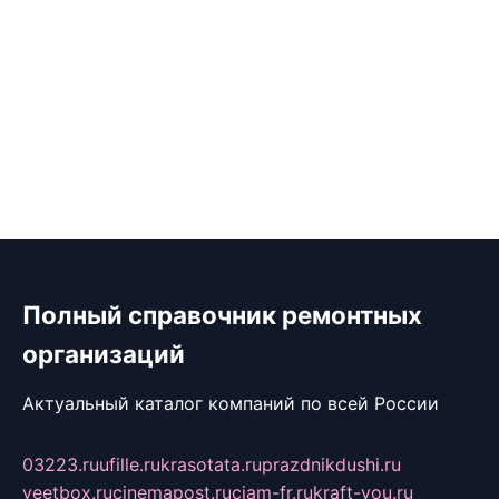
Полный справочник ремонтных
организаций
Актуальный каталог компаний по всей России
03223.ru
ufille.ru
krasotata.ru
prazdnikdushi.ru
veetbox.ru
cinemapost.ru
ciam-fr.ru
kraft-you.ru