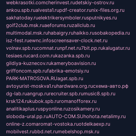
webkrasotki.com
cherinvest.ru
detskiy-ostrov.ru
ankou.spb.ru
alvesta1.ru
pdf-creator.ru
nix-files.org.ru
sakhatoday.ru
elektrikersymboler.ru
sputnikyes.ru
golf2club.msk.ru
aeforums.ru
zallclub.ru
multimodal.msk.ru
habaigry.ru
haikko.ru
sobakopedia.ru
isz-fest.ru
ewnc.info
screensaver-clock.net.ru
volnav.spb.ru
comnat.ru
npf.net.ru
7bit.pp.ru
kalugatur.ru
tesiaes.ru
card.com.ru
kazanka.spb.ru
gildiya-kuznecov.ru
kameryboavision.ru
griffoncom.spb.ru
fabrika-emotsiy.ru
PARK-MATROSOVA.RU
agat.spb.ru
avtoyurist-moskva1.ru
hardware.org.ru
схема-авто.рф
dg-lab.ru
angrup.ru
recruiter.spb.ru
music8.spb.ru
krsk124.ru
kubok.spb.ru
romanofforex.ru
analitikaplus.ru
spyonline.ru
zosikamery.ru
sloboda-ural.pp.ru
AUTO-COM.SU
hohota.net
alimy.ru
online-z.com
aromat-vostoka.ru
otdelkaexp.ru
mobilvest.ru
bbd.net.ru
mebelshop.msk.ru