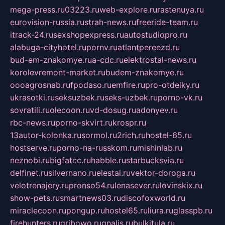
mega-press.ru
03223.ru
web-explore.ru
rastenuya.ru
eurovision-russia.ru
strah-news.ru
freeride-team.ru
itrack-24.ru
sexshopexpress.ru
autostudiopro.ru
alabuga-cityhotel.ru
pornv.ru
atlantpereezd.ru
bud-em-znakomye.ru
a-cdc.ru
elektrostal-news.ru
korolevremont-market.ru
budem-znakomye.ru
oooagrosnab.ru
fpodaso.ru
emfire.ru
pro-otdelky.ru
ukrasotki.ru
seksuzbek.ru
seks-uzbek.ru
porno-vk.ru
sovratili.ru
olecoon.ru
vd-dosug.ru
adonyev.ru
rbc-news.ru
porno-skvirt.ru
krospr.ru
13autor-kolonka.ru
sormol.ru
2rich.ru
hostel-65.ru
hostserve.ru
porno-na-russkom.ru
mishinlab.ru
neznobi.ru
bigfatcc.ru
habble.ru
starbucksvia.ru
delfinet.ru
silvernano.ru
elestal.ru
vektor-doroga.ru
velotrenajery.ru
pronso54.ru
lenasever.ru
lovinskix.ru
show-pets.ru
smartnews03.ru
discofoxworld.ru
miraclecoon.ru
pongup.ru
hostel65.ru
liura.ru
glasspb.ru
firehunters.ru
gribowo.ru
gnalis.ru
bulkitula.ru