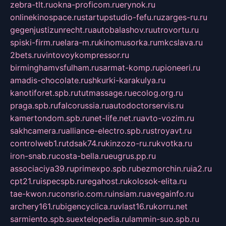
zebra-tlt.ru
okna-proficom.ru
erynok.ru
onlinekinospace.ru
startupstudio-fefu.ru
zarges-ru.ru
gegenjustizunrecht.ru
autobalashov.ru
utrovortu.ru
spiski-firm.ru
elara-m.ru
kinomusorka.ru
mkcslava.ru
2bets.ru
vintovoykompressor.ru
birminghamvsfulham.ru
sarmat-komp.ru
pioneeri.ru
amadis-chocolate.ru
shkurki-karakulya.ru
kanotiforet.spb.ru
tutmassage.ru
ecolog.org.ru
praga.spb.ru
falcorussia.ru
autodoctorservis.ru
kamertondom.spb.ru
net-life.net.ru
avto-vozim.ru
sakhcamera.ru
alliance-electro.spb.ru
stroyavt.ru
controlweb1.ru
tdsak74.ru
kinzozo-ru.ru
kvotka.ru
iron-snab.ru
costa-bella.ru
eugrus.pp.ru
associaciya39.ru
primexpo.spb.ru
bezmorchin.ru
ia2.ru
cpt21.ru
ispecspb.ru
regahost.ru
kolosok-elita.ru
tae-kwon.ru
consrio.com.ru
insiam.ru
avegainfo.ru
archery161.ru
bigencyclica.ru
vlast16.ru
korru.net
sarmiento.spb.su
extelopedia.ru
lammin-suo.spb.ru