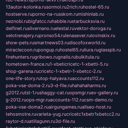
13autor-kolonka.ru
sormol.ru
2rich.ru
hostel-65.ru
hostserve.ru
porno-na-russkom.ru
mishinlab.ru
neznobi.ru
bigfatcc.ru
habble.ru
starbucksvia.ru
delfinet.ru
silvernano.ru
elestal.ru
vektor-doroga.ru
velotrenajery.ru
pronso54.ru
lenasever.ru
lovinskix.ru
show-pets.ru
smartnews03.ru
discofoxworld.ru
miraclecoon.ru
pongup.ru
hostel65.ru
liura.ru
glasspb.ru
firehunters.ru
gribowo.ru
gnalis.ru
bulkitula.ru
hometown-france.ru
1-xbeticricetc-1-xbetti-5.ru
shop-garena.ru
cricetc-1-xbetr-1-xbetcc-2.ru
one-life-story.ru
top-halyava.ru
accounts112.ru
poka-vse-doma-2.ru
3-d-file.ru
hahahaharms.ru
g2012.ru
tst-1.ru
shaggy-cat.ru
opsmgr.ru
ev-gallery.ru
g-2012.ru
ops-mgr.ru
accounts-112.ru
csm-demo.ru
poka-vse-doma2.ru
airgungames.ru
allseo-host.ru
tehosmotre.ru
varieta-yug.ru
cricetc1xbetr1xbetcc2.ru
raytor-d.ru
atillagunn.ru
3d-file.ru