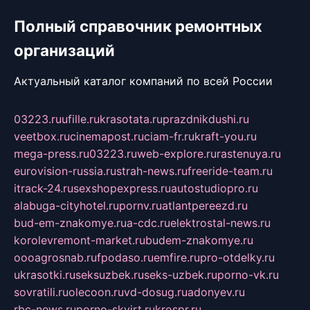
Полный справочник ремонтных
организаций
Актуальный каталог компаний по всей России
03223.ru
ufille.ru
krasotata.ru
prazdnikdushi.ru
veetbox.ru
cinemapost.ru
ciam-fr.ru
kraft-you.ru
mega-press.ru
03223.ru
web-explore.ru
rastenuya.ru
eurovision-russia.ru
strah-news.ru
freeride-team.ru
itrack-24.ru
sexshopexpress.ru
autostudiopro.ru
alabuga-cityhotel.ru
pornv.ru
atlantpereezd.ru
bud-em-znakomye.ru
a-cdc.ru
elektrostal-news.ru
korolevremont-market.ru
budem-znakomye.ru
oooagrosnab.ru
fpodaso.ru
emfire.ru
pro-otdelky.ru
ukrasotki.ru
seksuzbek.ru
seks-uzbek.ru
porno-vk.ru
sovratili.ru
olecoon.ru
vd-dosug.ru
adonyev.ru
rbc-news.ru
porno-skvirt.ru
krospr.ru