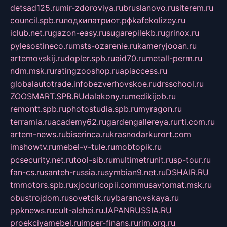
detsad125.ru
mir-zdoroviya.ru
bruslanovo.ru
siterem.ru
council.spb.ru
лодкипатриот.рф
kafekolizey.ru
iclub.net.ru
gazon-easy.ru
sugarepilekb.ru
grinox.ru
pylesostineco.ru
msts-ozarenie.ru
kameryjooan.ru
artemovskij.ru
dopler.spb.ru
aid70.ru
metall-perm.ru
ndm.msk.ru
ratingzooshop.ru
apiaccess.ru
globalautotrade.info
bezverhovskoe.ru
drsschool.ru
ZOOSMART.SPB.RU
dalakony.ru
medikijob.ru
remontt.spb.ru
photostudia.spb.ru
myragon.ru
terramia.ru
academy62.ru
gardengallereya.ru
rti.com.ru
artem-news.ru
biserinca.ru
krasnodarkurort.com
imshowtv.ru
mebel-v-tule.ru
mobtopik.ru
pcsecurity.net.ru
tool-sib.ru
multimetrunit.ru
sp-tour.ru
fan-cs.ru
santeh-russia.ru
symbian9.net.ru
DSHAIR.RU
tmmotors.spb.ru
xjocuricopii.com
musavtomat.msk.ru
obustrojdom.ru
sovetcik.ru
ybaranovskaya.ru
ppknews.ru
cult-alshei.ru
JAPANRUSSIA.RU
proekciyamebel.ru
imper-finans.ru
rim.org.ru