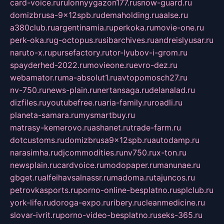
card-voice.ru
rulonnyygazon177.ru
snow-guard.ru
domizbrusa-9x12spb.ru
demaholding.ru
aalse.ru
a380club.ru
argentinamia.ru
perkoka.ru
movie-one.ru
perk-oka.ru
g-octopus.ru
sibarchives.ru
andreislyusar.ru
naruto-x.ru
pursefactory.ru
tor-lyubov-i-grom.ru
spayderhed-2022.ru
movieone.ru
evro-dez.ru
webamator.ru
ma-absolut1.ru
avtopomosch27.ru
nv-750.ru
news-plain.ru
nertansaga.ru
delanalad.ru
dizfiles.ru
youtubefree.ru
aria-family.ru
roadli.ru
planeta-samara.ru
mysmartbuy.ru
matrasy-kemerovo.ru
ashanet.ru
trade-farm.ru
dotcustoms.ru
domizbrusa9x12spb.ru
autodamp.ru
narasimha.ru
djcommodities.ru
nv750.ru
x-ton.ru
newsplain.ru
cardvoice.ru
modopaper.ru
manunae.ru
gbget.ru
alfeihavsalnassr.ru
madoma.ru
tajuncos.ru
petrovkasports.ru
porno-online-besplatno.ru
splclub.ru
york-life.ru
doroga-expo.ru
ribery.ru
cleanmedicine.ru
slovar-ivrit.ru
porno-video-besplatno.ru
seks-365.ru