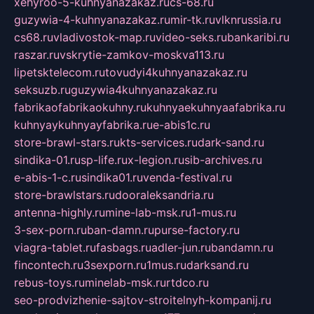
xehyroo-5-kuhnyanazakaz.ru
cs-68.ru
guzywia-4-kuhnyanazakaz.ru
mir-tk.ru
vlknrussia.ru
cs68.ru
vladivostok-map.ru
video-seks.ru
bankaribi.ru
raszar.ru
vskrytie-zamkov-moskva113.ru
lipetsktelecom.ru
tovudyi4kuhnyanazakaz.ru
seksuzb.ru
guzywia4kuhnyanazakaz.ru
fabrikaofabrikaokuhny.ru
kuhnyaekuhnyaafabrika.ru
kuhnyaykuhnyayfabrika.ru
e-abis1c.ru
store-brawl-stars.ru
kts-services.ru
dark-sand.ru
sindika-01.ru
sp-life.ru
x-legion.ru
sib-archives.ru
e-abis-1-c.ru
sindika01.ru
venda-festival.ru
store-brawlstars.ru
dooraleksandria.ru
antenna-highly.ru
mine-lab-msk.ru
1-mus.ru
3-sex-porn.ru
ban-damn.ru
purse-factory.ru
viagra-tablet.ru
fasbags.ru
adler-jun.ru
bandamn.ru
fincontech.ru
3sexporn.ru
1mus.ru
darksand.ru
rebus-toys.ru
minelab-msk.ru
rtdco.ru
seo-prodvizhenie-sajtov-stroitelnyh-kompanij.ru