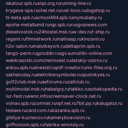
iskatour.spb.ru
snpi.org.ru
running-line.ru
krygeva-spa.ru
chel.net.ru
rust-loco.ru
dugshop.ru
hl-beta.spb.ru
school494.spb.ru
mymubaby.ru
epoha-metalband.ru
ngr.spb.ru
rusgosnews.com
dieselvostok.ru
24hostel.msk.ru
w-dev.ru
f-ship.ru
regsmi.ru
filmnetwork.ru
malinasp.ru
kinosvin.ru
h2o-salon.ru
malutkayork.ru
deltaprim.spb.ru
tango-perm.ru
gooddir.ru
sgv.su
multiki-online.com
webkrasotki.com
cherinvest.ru
detskiy-ostrov.ru
ankou.spb.ru
alvesta1.ru
pdf-creator.ru
nix-files.org.ru
sakhatoday.ru
elektrikersymboler.ru
sputnikyes.ru
golf2club.msk.ru
aeforums.ru
zallclub.ru
multimodal.msk.ru
habaigry.ru
haikko.ru
sobakopedia.ru
isz-fest.ru
ewnc.info
screensaver-clock.net.ru
volnav.spb.ru
comnat.ru
npf.net.ru
7bit.pp.ru
kalugatur.ru
tesiaes.ru
card.com.ru
kazanka.spb.ru
gildiya-kuznecov.ru
kameryboavision.ru
griffoncom.spb.ru
fabrika-emotsiy.ru