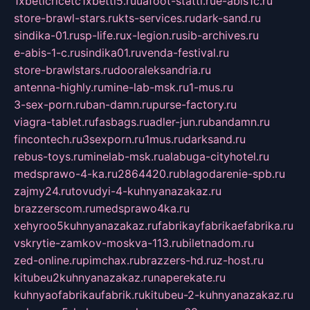
1xbeticricetc1xbetti5.ru
uafoot-statti.ru
e-abis1c.ru
store-brawl-stars.ru
kts-services.ru
dark-sand.ru
sindika-01.ru
sp-life.ru
x-legion.ru
sib-archives.ru
e-abis-1-c.ru
sindika01.ru
venda-festival.ru
store-brawlstars.ru
dooraleksandria.ru
antenna-highly.ru
mine-lab-msk.ru
1-mus.ru
3-sex-porn.ru
ban-damn.ru
purse-factory.ru
viagra-tablet.ru
fasbags.ru
adler-jun.ru
bandamn.ru
fincontech.ru
3sexporn.ru
1mus.ru
darksand.ru
rebus-toys.ru
minelab-msk.ru
alabuga-cityhotel.ru
medsprawo-4-ka.ru
2864420.ru
blagodarenie-spb.ru
zajmy24.ru
tovudyi-4-kuhnyanazakaz.ru
brazzerscom.ru
medsprawo4ka.ru
xehyroo5kuhnyanazakaz.ru
fabrikayfabrikaefabrika.ru
vskrytie-zamkov-moskva-113.ru
biletnadom.ru
zed-online.ru
pimchax.ru
brazzers-hd.ru
z-host.ru
kitubeu2kuhnyanazakaz.ru
naperekate.ru
kuhnyaofabrikaufabrik.ru
kitubeu-2-kuhnyanazakaz.ru