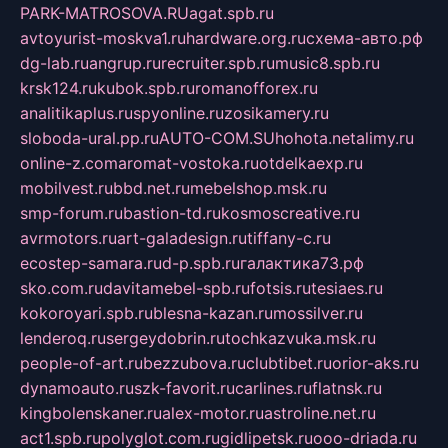
PARK-MATROSOVA.RU
agat.spb.ru
avtoyurist-moskva1.ru
hardware.org.ru
схема-авто.рф
dg-lab.ru
angrup.ru
recruiter.spb.ru
music8.spb.ru
krsk124.ru
kubok.spb.ru
romanofforex.ru
analitikaplus.ru
spyonline.ru
zosikamery.ru
sloboda-ural.pp.ru
AUTO-COM.SU
hohota.net
alimy.ru
online-z.com
aromat-vostoka.ru
otdelkaexp.ru
mobilvest.ru
bbd.net.ru
mebelshop.msk.ru
smp-forum.ru
bastion-td.ru
kosmoscreative.ru
avrmotors.ru
art-galadesign.ru
tiffany-c.ru
ecostep-samara.ru
d-p.spb.ru
галактика73.рф
sko.com.ru
davitamebel-spb.ru
fotsis.ru
tesiaes.ru
kokoroyari.spb.ru
blesna-kazan.ru
mossilver.ru
lenderoq.ru
sergeydobrin.ru
tochkazvuka.msk.ru
people-of-art.ru
bezzubova.ru
clubtibet.ru
orior-aks.ru
dynamoauto.ru
szk-favorit.ru
carlines.ru
flatnsk.ru
kingbolenskaner.ru
alex-motor.ru
astroline.net.ru
act1.spb.ru
polyglot.com.ru
gidlipetsk.ru
ooo-driada.ru