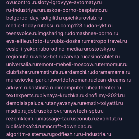
ovucontrol.ru
sloty-igrovyye-avtomaty.ru
ru-industriya.ru
russkoe-porno-besplatno.ru
belgorod-day.ru
digilith.ru
pichkurovlab.ru
medic-today.ru
taksu.ru
comp123.ru
don-ykt.ru
teensvoice.ru
imgsharing.ru
domashnee-porno.ru
eva-elfie.ru
foto-tur.ru
biz-doska.ru
metropoltravel.ru
veslo-i-yakor.ru
borodino-media.ru
rostotsky.ru
regionufa.ru
weiss-bet.ru
zaryna.ru
casinotablet.ru
universalia.ru
remont-mebeli-moscow.ru
termomur.ru
clubfisher.ru
remstirufa.ru
erdamchi.ru
doramamama.ru
muraviovka-park.ru
worldofwoman.ru
clean-dreams.ru
arkrym.ru
kristinita.ru
dircomputer.ru
healthenter.ru
textexperts.ru
pivnaya-kruzhka.ru
kinofilmy-2021.ru
demolalapaluza.ru
tanyavanya.ru
remstir-tolyatti.ru
msdip.ru
jdol.ru
sokolovr.ru
newtech-spb.ru
rezemkleim.ru
massage-tai.ru
seonub.ru
zvonitut.ru
biolisichka24.ru
mncraft-download.ru
algoritm-sistema.ru
godflesh.ru
ru-industria.ru