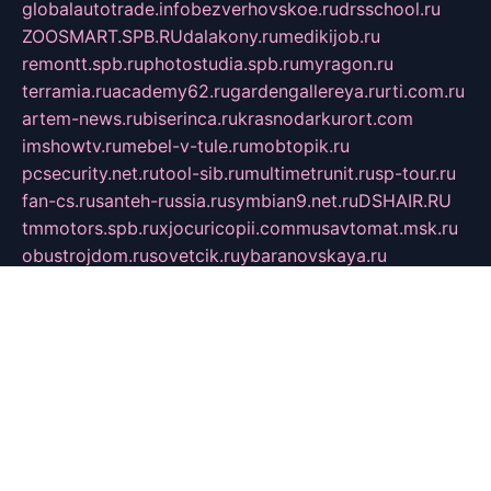
globalautotrade.info
bezverhovskoe.ru
drsschool.ru
ZOOSMART.SPB.RU
dalakony.ru
medikijob.ru
remontt.spb.ru
photostudia.spb.ru
myragon.ru
terramia.ru
academy62.ru
gardengallereya.ru
rti.com.ru
artem-news.ru
biserinca.ru
krasnodarkurort.com
imshowtv.ru
mebel-v-tule.ru
mobtopik.ru
pcsecurity.net.ru
tool-sib.ru
multimetrunit.ru
sp-tour.ru
fan-cs.ru
santeh-russia.ru
symbian9.net.ru
DSHAIR.RU
tmmotors.spb.ru
xjocuricopii.com
musavtomat.msk.ru
obustrojdom.ru
sovetcik.ru
ybaranovskaya.ru
ppknews.ru
cult-alshei.ru
JAPANRUSSIA.RU
proekciyamebel.ru
imper-finans.ru
rim.org.ru
glamourai.ru
brassminus.ru
zabor-pro.ru
ftn.pp.ru
dorogoe58.ru
laimengpacker.ru
kuzova-zapchasti.ru
sageerp.ru
taxodrom.ru
dsrazvitie.ru
hardcity.net.ru
ratinghomegames.ru
topservice25.ru
gubernyan.ru
gtglasslined.ru
ii4.ru
tssport.spb.ru
andorra24.com
blackwallstreet.ru
oboimos.ru
optim-doors.com.ru