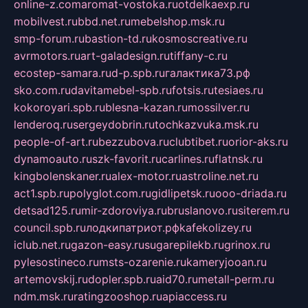
online-z.com
aromat-vostoka.ru
otdelkaexp.ru
mobilvest.ru
bbd.net.ru
mebelshop.msk.ru
smp-forum.ru
bastion-td.ru
kosmoscreative.ru
avrmotors.ru
art-galadesign.ru
tiffany-c.ru
ecostep-samara.ru
d-p.spb.ru
галактика73.рф
sko.com.ru
davitamebel-spb.ru
fotsis.ru
tesiaes.ru
kokoroyari.spb.ru
blesna-kazan.ru
mossilver.ru
lenderoq.ru
sergeydobrin.ru
tochkazvuka.msk.ru
people-of-art.ru
bezzubova.ru
clubtibet.ru
orior-aks.ru
dynamoauto.ru
szk-favorit.ru
carlines.ru
flatnsk.ru
kingbolenskaner.ru
alex-motor.ru
astroline.net.ru
act1.spb.ru
polyglot.com.ru
gidlipetsk.ru
ooo-driada.ru
detsad125.ru
mir-zdoroviya.ru
bruslanovo.ru
siterem.ru
council.spb.ru
лодкипатриот.рф
kafekolizey.ru
iclub.net.ru
gazon-easy.ru
sugarepilekb.ru
grinox.ru
pylesostineco.ru
msts-ozarenie.ru
kameryjooan.ru
artemovskij.ru
dopler.spb.ru
aid70.ru
metall-perm.ru
ndm.msk.ru
ratingzooshop.ru
apiaccess.ru