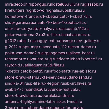
miraclecoon.ru
pongup.ru
hostel65.ru
liura.ru
glasspb.ru
firehunters.ru
gribowo.ru
gnalis.ru
bulkitula.ru
hometown-france.ru
1-xbeticricetc-1-xbetti-5.ru
shop-garena.ru
cricetc-1-xbetr-1-xbetcc-2.ru
one-life-story.ru
top-halyava.ru
accounts112.ru
poka-vse-doma-2.ru
3-d-file.ru
hahahaharms.ru
g2012.ru
tst-1.ru
shaggy-cat.ru
opsmgr.ru
ev-gallery.ru
g-2012.ru
ops-mgr.ru
accounts-112.ru
csm-demo.ru
poka-vse-doma2.ru
airgungames.ru
allseo-host.ru
tehosmotre.ru
varieta-yug.ru
cricetc1xbetr1xbetcc2.ru
raytor-d.ru
atillagunn.ru
3d-file.ru
1xbeticricetc1xbetti5.ru
uafoot-statti.ru
e-abis1c.ru
store-brawl-stars.ru
kts-services.ru
dark-sand.ru
sindika-01.ru
sp-life.ru
x-legion.ru
sib-archives.ru
e-abis-1-c.ru
sindika01.ru
venda-festival.ru
store-brawlstars.ru
dooraleksandria.ru
antenna-highly.ru
mine-lab-msk.ru
1-mus.ru
3-sex-porn.ru
ban-damn.ru
purse-factory.ru