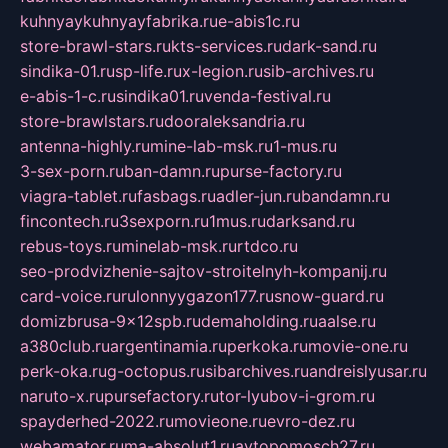
kuhnyaykuhnyayfabrika.ru
e-abis1c.ru
store-brawl-stars.ru
kts-services.ru
dark-sand.ru
sindika-01.ru
sp-life.ru
x-legion.ru
sib-archives.ru
e-abis-1-c.ru
sindika01.ru
venda-festival.ru
store-brawlstars.ru
dooraleksandria.ru
antenna-highly.ru
mine-lab-msk.ru
1-mus.ru
3-sex-porn.ru
ban-damn.ru
purse-factory.ru
viagra-tablet.ru
fasbags.ru
adler-jun.ru
bandamn.ru
fincontech.ru
3sexporn.ru
1mus.ru
darksand.ru
rebus-toys.ru
minelab-msk.ru
rtdco.ru
seo-prodvizhenie-sajtov-stroitelnyh-kompanij.ru
card-voice.ru
rulonnyygazon177.ru
snow-guard.ru
domizbrusa-9x12spb.ru
demaholding.ru
aalse.ru
a380club.ru
argentinamia.ru
perkoka.ru
movie-one.ru
perk-oka.ru
g-octopus.ru
sibarchives.ru
andreislyusar.ru
naruto-x.ru
pursefactory.ru
tor-lyubov-i-grom.ru
spayderhed-2022.ru
movieone.ru
evro-dez.ru
webamator.ru
ma-absolut1.ru
avtopomosch27.ru