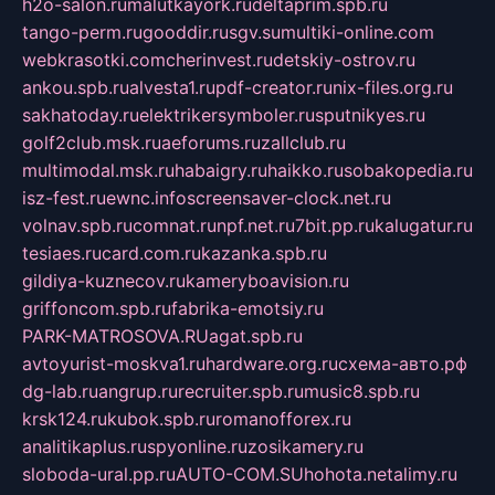
h2o-salon.ru
malutkayork.ru
deltaprim.spb.ru
tango-perm.ru
gooddir.ru
sgv.su
multiki-online.com
webkrasotki.com
cherinvest.ru
detskiy-ostrov.ru
ankou.spb.ru
alvesta1.ru
pdf-creator.ru
nix-files.org.ru
sakhatoday.ru
elektrikersymboler.ru
sputnikyes.ru
golf2club.msk.ru
aeforums.ru
zallclub.ru
multimodal.msk.ru
habaigry.ru
haikko.ru
sobakopedia.ru
isz-fest.ru
ewnc.info
screensaver-clock.net.ru
volnav.spb.ru
comnat.ru
npf.net.ru
7bit.pp.ru
kalugatur.ru
tesiaes.ru
card.com.ru
kazanka.spb.ru
gildiya-kuznecov.ru
kameryboavision.ru
griffoncom.spb.ru
fabrika-emotsiy.ru
PARK-MATROSOVA.RU
agat.spb.ru
avtoyurist-moskva1.ru
hardware.org.ru
схема-авто.рф
dg-lab.ru
angrup.ru
recruiter.spb.ru
music8.spb.ru
krsk124.ru
kubok.spb.ru
romanofforex.ru
analitikaplus.ru
spyonline.ru
zosikamery.ru
sloboda-ural.pp.ru
AUTO-COM.SU
hohota.net
alimy.ru