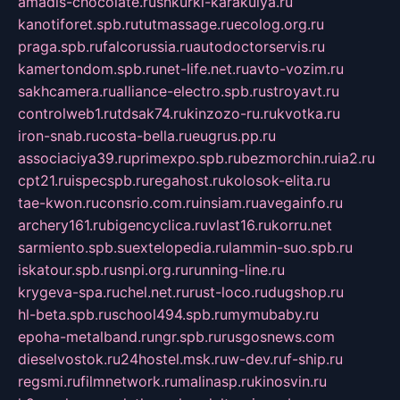
amadis-chocolate.ru
shkurki-karakulya.ru
kanotiforet.spb.ru
tutmassage.ru
ecolog.org.ru
praga.spb.ru
falcorussia.ru
autodoctorservis.ru
kamertondom.spb.ru
net-life.net.ru
avto-vozim.ru
sakhcamera.ru
alliance-electro.spb.ru
stroyavt.ru
controlweb1.ru
tdsak74.ru
kinzozo-ru.ru
kvotka.ru
iron-snab.ru
costa-bella.ru
eugrus.pp.ru
associaciya39.ru
primexpo.spb.ru
bezmorchin.ru
ia2.ru
cpt21.ru
ispecspb.ru
regahost.ru
kolosok-elita.ru
tae-kwon.ru
consrio.com.ru
insiam.ru
avegainfo.ru
archery161.ru
bigencyclica.ru
vlast16.ru
korru.net
sarmiento.spb.su
extelopedia.ru
lammin-suo.spb.ru
iskatour.spb.ru
snpi.org.ru
running-line.ru
krygeva-spa.ru
chel.net.ru
rust-loco.ru
dugshop.ru
hl-beta.spb.ru
school494.spb.ru
mymubaby.ru
epoha-metalband.ru
ngr.spb.ru
rusgosnews.com
dieselvostok.ru
24hostel.msk.ru
w-dev.ru
f-ship.ru
regsmi.ru
filmnetwork.ru
malinasp.ru
kinosvin.ru