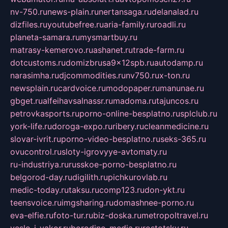
nv-750.ru
news-plain.ru
nertansaga.ru
delanalad.ru
dizfiles.ru
youtubefree.ru
aria-family.ru
roadli.ru
planeta-samara.ru
mysmartbuy.ru
matrasy-kemerovo.ru
ashanet.ru
trade-farm.ru
dotcustoms.ru
domizbrusa9x12spb.ru
autodamp.ru
narasimha.ru
djcommodities.ru
nv750.ru
x-ton.ru
newsplain.ru
cardvoice.ru
modopaper.ru
manunae.ru
gbget.ru
alfeihavsalnassr.ru
madoma.ru
tajuncos.ru
petrovkasports.ru
porno-online-besplatno.ru
splclub.ru
york-life.ru
doroga-expo.ru
ribery.ru
cleanmedicine.ru
slovar-ivrit.ru
porno-video-besplatno.ru
seks-365.ru
ovucontrol.ru
sloty-igrovyye-avtomaty.ru
ru-industriya.ru
russkoe-porno-besplatno.ru
belgorod-day.ru
digilith.ru
pichkurovlab.ru
medic-today.ru
taksu.ru
comp123.ru
don-ykt.ru
teensvoice.ru
imgsharing.ru
domashnee-porno.ru
eva-elfie.ru
foto-tur.ru
biz-doska.ru
metropoltravel.ru