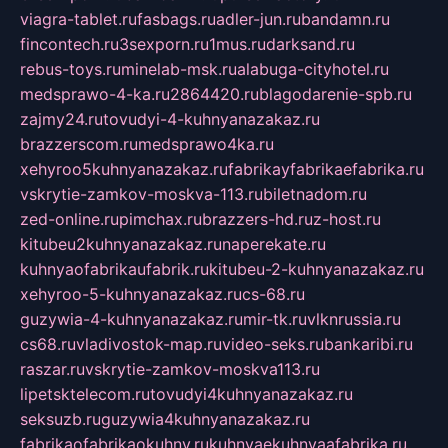
viagra-tablet.ru
fasbags.ru
adler-jun.ru
bandamn.ru
fincontech.ru
3sexporn.ru
1mus.ru
darksand.ru
rebus-toys.ru
minelab-msk.ru
alabuga-cityhotel.ru
medsprawo-4-ka.ru
2864420.ru
blagodarenie-spb.ru
zajmy24.ru
tovudyi-4-kuhnyanazakaz.ru
brazzerscom.ru
medsprawo4ka.ru
xehyroo5kuhnyanazakaz.ru
fabrikayfabrikaefabrika.ru
vskrytie-zamkov-moskva-113.ru
biletnadom.ru
zed-online.ru
pimchax.ru
brazzers-hd.ru
z-host.ru
kitubeu2kuhnyanazakaz.ru
naperekate.ru
kuhnyaofabrikaufabrik.ru
kitubeu-2-kuhnyanazakaz.ru
xehyroo-5-kuhnyanazakaz.ru
cs-68.ru
guzywia-4-kuhnyanazakaz.ru
mir-tk.ru
vlknrussia.ru
cs68.ru
vladivostok-map.ru
video-seks.ru
bankaribi.ru
raszar.ru
vskrytie-zamkov-moskva113.ru
lipetsktelecom.ru
tovudyi4kuhnyanazakaz.ru
seksuzb.ru
guzywia4kuhnyanazakaz.ru
fabrikaofabrikaokuhny.ru
kuhnyaekuhnyaafabrika.ru