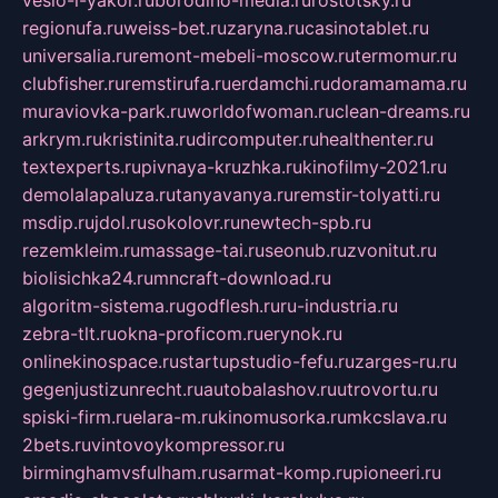
veslo-i-yakor.ru
borodino-media.ru
rostotsky.ru
regionufa.ru
weiss-bet.ru
zaryna.ru
casinotablet.ru
universalia.ru
remont-mebeli-moscow.ru
termomur.ru
clubfisher.ru
remstirufa.ru
erdamchi.ru
doramamama.ru
muraviovka-park.ru
worldofwoman.ru
clean-dreams.ru
arkrym.ru
kristinita.ru
dircomputer.ru
healthenter.ru
textexperts.ru
pivnaya-kruzhka.ru
kinofilmy-2021.ru
demolalapaluza.ru
tanyavanya.ru
remstir-tolyatti.ru
msdip.ru
jdol.ru
sokolovr.ru
newtech-spb.ru
rezemkleim.ru
massage-tai.ru
seonub.ru
zvonitut.ru
biolisichka24.ru
mncraft-download.ru
algoritm-sistema.ru
godflesh.ru
ru-industria.ru
zebra-tlt.ru
okna-proficom.ru
erynok.ru
onlinekinospace.ru
startupstudio-fefu.ru
zarges-ru.ru
gegenjustizunrecht.ru
autobalashov.ru
utrovortu.ru
spiski-firm.ru
elara-m.ru
kinomusorka.ru
mkcslava.ru
2bets.ru
vintovoykompressor.ru
birminghamvsfulham.ru
sarmat-komp.ru
pioneeri.ru