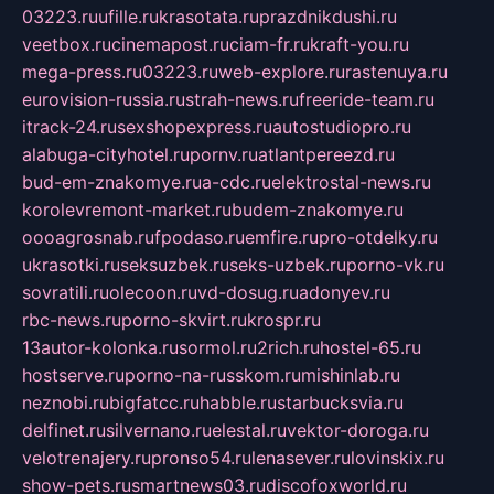
03223.ru
ufille.ru
krasotata.ru
prazdnikdushi.ru
veetbox.ru
cinemapost.ru
ciam-fr.ru
kraft-you.ru
mega-press.ru
03223.ru
web-explore.ru
rastenuya.ru
eurovision-russia.ru
strah-news.ru
freeride-team.ru
itrack-24.ru
sexshopexpress.ru
autostudiopro.ru
alabuga-cityhotel.ru
pornv.ru
atlantpereezd.ru
bud-em-znakomye.ru
a-cdc.ru
elektrostal-news.ru
korolevremont-market.ru
budem-znakomye.ru
oooagrosnab.ru
fpodaso.ru
emfire.ru
pro-otdelky.ru
ukrasotki.ru
seksuzbek.ru
seks-uzbek.ru
porno-vk.ru
sovratili.ru
olecoon.ru
vd-dosug.ru
adonyev.ru
rbc-news.ru
porno-skvirt.ru
krospr.ru
13autor-kolonka.ru
sormol.ru
2rich.ru
hostel-65.ru
hostserve.ru
porno-na-russkom.ru
mishinlab.ru
neznobi.ru
bigfatcc.ru
habble.ru
starbucksvia.ru
delfinet.ru
silvernano.ru
elestal.ru
vektor-doroga.ru
velotrenajery.ru
pronso54.ru
lenasever.ru
lovinskix.ru
show-pets.ru
smartnews03.ru
discofoxworld.ru