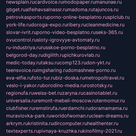
newsplain.ru
cardvoice.ru
modopaper.ru
manunae.ru
gbget.ru
alfeihavsalnassr.ru
madoma.ru
tajuncos.ru
petrovkasports.ru
porno-online-besplatno.ru
splclub.ru
york-life.ru
doroga-expo.ru
ribery.ru
cleanmedicine.ru
slovar-ivrit.ru
porno-video-besplatno.ru
seks-365.ru
ovucontrol.ru
sloty-igrovyye-avtomaty.ru
ru-industriya.ru
russkoe-porno-besplatno.ru
belgorod-day.ru
digilith.ru
pichkurovlab.ru
medic-today.ru
taksu.ru
comp123.ru
don-ykt.ru
teensvoice.ru
imgsharing.ru
domashnee-porno.ru
eva-elfie.ru
foto-tur.ru
biz-doska.ru
metropoltravel.ru
veslo-i-yakor.ru
borodino-media.ru
rostotsky.ru
regionufa.ru
weiss-bet.ru
zaryna.ru
casinotablet.ru
universalia.ru
remont-mebeli-moscow.ru
termomur.ru
clubfisher.ru
remstirufa.ru
erdamchi.ru
doramamama.ru
muraviovka-park.ru
worldofwoman.ru
clean-dreams.ru
arkrym.ru
kristinita.ru
dircomputer.ru
healthenter.ru
textexperts.ru
pivnaya-kruzhka.ru
kinofilmy-2021.ru