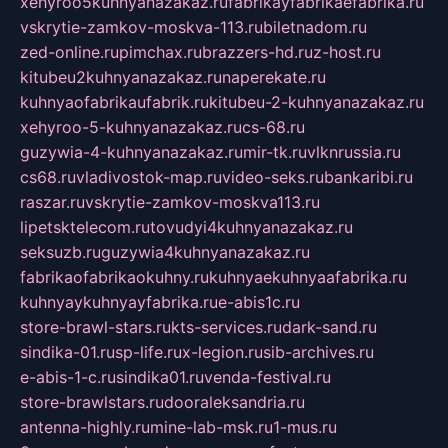
xehyroo5kuhnyanazakaz.ru
fabrikayfabrikaefabrika.ru
vskrytie-zamkov-moskva-113.ru
biletnadom.ru
zed-online.ru
pimchax.ru
brazzers-hd.ru
z-host.ru
kitubeu2kuhnyanazakaz.ru
naperekate.ru
kuhnyaofabrikaufabrik.ru
kitubeu-2-kuhnyanazakaz.ru
xehyroo-5-kuhnyanazakaz.ru
cs-68.ru
guzywia-4-kuhnyanazakaz.ru
mir-tk.ru
vlknrussia.ru
cs68.ru
vladivostok-map.ru
video-seks.ru
bankaribi.ru
raszar.ru
vskrytie-zamkov-moskva113.ru
lipetsktelecom.ru
tovudyi4kuhnyanazakaz.ru
seksuzb.ru
guzywia4kuhnyanazakaz.ru
fabrikaofabrikaokuhny.ru
kuhnyaekuhnyaafabrika.ru
kuhnyaykuhnyayfabrika.ru
e-abis1c.ru
store-brawl-stars.ru
kts-services.ru
dark-sand.ru
sindika-01.ru
sp-life.ru
x-legion.ru
sib-archives.ru
e-abis-1-c.ru
sindika01.ru
venda-festival.ru
store-brawlstars.ru
dooraleksandria.ru
antenna-highly.ru
mine-lab-msk.ru
1-mus.ru