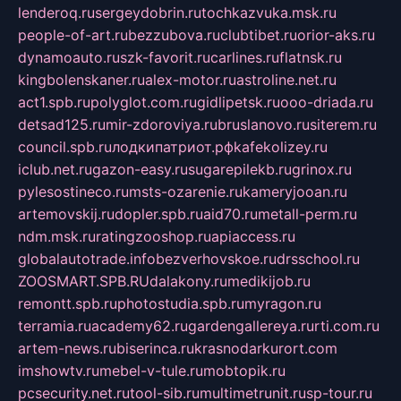
lenderoq.ru
sergeydobrin.ru
tochkazvuka.msk.ru
people-of-art.ru
bezzubova.ru
clubtibet.ru
orior-aks.ru
dynamoauto.ru
szk-favorit.ru
carlines.ru
flatnsk.ru
kingbolenskaner.ru
alex-motor.ru
astroline.net.ru
act1.spb.ru
polyglot.com.ru
gidlipetsk.ru
ooo-driada.ru
detsad125.ru
mir-zdoroviya.ru
bruslanovo.ru
siterem.ru
council.spb.ru
лодкипатриот.рф
kafekolizey.ru
iclub.net.ru
gazon-easy.ru
sugarepilekb.ru
grinox.ru
pylesostineco.ru
msts-ozarenie.ru
kameryjooan.ru
artemovskij.ru
dopler.spb.ru
aid70.ru
metall-perm.ru
ndm.msk.ru
ratingzooshop.ru
apiaccess.ru
globalautotrade.info
bezverhovskoe.ru
drsschool.ru
ZOOSMART.SPB.RU
dalakony.ru
medikijob.ru
remontt.spb.ru
photostudia.spb.ru
myragon.ru
terramia.ru
academy62.ru
gardengallereya.ru
rti.com.ru
artem-news.ru
biserinca.ru
krasnodarkurort.com
imshowtv.ru
mebel-v-tule.ru
mobtopik.ru
pcsecurity.net.ru
tool-sib.ru
multimetrunit.ru
sp-tour.ru