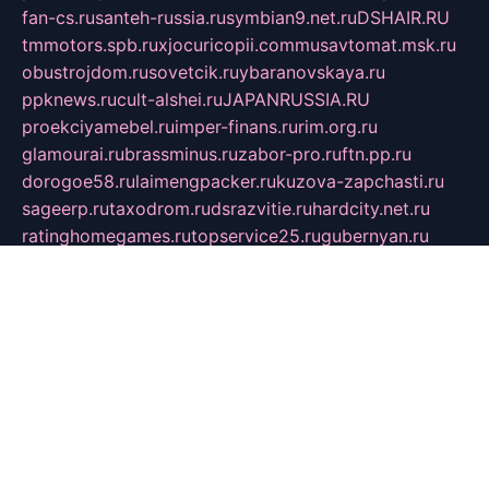
fan-cs.ru
santeh-russia.ru
symbian9.net.ru
DSHAIR.RU
tmmotors.spb.ru
xjocuricopii.com
musavtomat.msk.ru
obustrojdom.ru
sovetcik.ru
ybaranovskaya.ru
ppknews.ru
cult-alshei.ru
JAPANRUSSIA.RU
proekciyamebel.ru
imper-finans.ru
rim.org.ru
glamourai.ru
brassminus.ru
zabor-pro.ru
ftn.pp.ru
dorogoe58.ru
laimengpacker.ru
kuzova-zapchasti.ru
sageerp.ru
taxodrom.ru
dsrazvitie.ru
hardcity.net.ru
ratinghomegames.ru
topservice25.ru
gubernyan.ru
gtglasslined.ru
ii4.ru
tssport.spb.ru
andorra24.com
blackwallstreet.ru
oboimos.ru
optim-doors.com.ru
ikuch.ru
nycr.org.ru
npa21.ru
vremya-ch.spb.ru
desert000.ru
ivtorgi.ru
ifiori.ru
catalog-statei.ru
dcv.org.ru
spetsmaster174.ru
ipkameryhiseeu.ru
dum26.ru
ruspol.spb.ru
fr-opendp.ru
kam-solnyshko.ru
cheyenne-arapaho.ru
sevzapmetal.spb.ru
ted-lapidus.spb.ru
parasite-eliminator.ru
sigma-complete.ru
modernworld.ru
dama-moda.ru