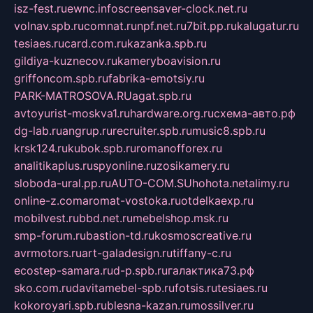
isz-fest.ru
ewnc.info
screensaver-clock.net.ru
volnav.spb.ru
comnat.ru
npf.net.ru
7bit.pp.ru
kalugatur.ru
tesiaes.ru
card.com.ru
kazanka.spb.ru
gildiya-kuznecov.ru
kameryboavision.ru
griffoncom.spb.ru
fabrika-emotsiy.ru
PARK-MATROSOVA.RU
agat.spb.ru
avtoyurist-moskva1.ru
hardware.org.ru
схема-авто.рф
dg-lab.ru
angrup.ru
recruiter.spb.ru
music8.spb.ru
krsk124.ru
kubok.spb.ru
romanofforex.ru
analitikaplus.ru
spyonline.ru
zosikamery.ru
sloboda-ural.pp.ru
AUTO-COM.SU
hohota.net
alimy.ru
online-z.com
aromat-vostoka.ru
otdelkaexp.ru
mobilvest.ru
bbd.net.ru
mebelshop.msk.ru
smp-forum.ru
bastion-td.ru
kosmoscreative.ru
avrmotors.ru
art-galadesign.ru
tiffany-c.ru
ecostep-samara.ru
d-p.spb.ru
галактика73.рф
sko.com.ru
davitamebel-spb.ru
fotsis.ru
tesiaes.ru
kokoroyari.spb.ru
blesna-kazan.ru
mossilver.ru