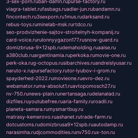
3-sex-porn.ru
ban-damn.ru
purse-factory.ru
viagra-tablet.ru
fasbags.ru
adler-jun.ru
bandamn.ru
fincontech.ru
3sexporn.ru
1mus.ru
darksand.ru
rebus-toys.ru
minelab-msk.ru
rtdco.ru
seo-prodvizhenie-sajtov-stroitelnyh-kompanij.ru
card-voice.ru
rulonnyygazon177.ru
snow-guard.ru
domizbrusa-9x12spb.ru
demaholding.ru
aalse.ru
a380club.ru
argentinamia.ru
perkoka.ru
movie-one.ru
perk-oka.ru
g-octopus.ru
sibarchives.ru
andreislyusar.ru
naruto-x.ru
pursefactory.ru
tor-lyubov-i-grom.ru
spayderhed-2022.ru
movieone.ru
evro-dez.ru
webamator.ru
ma-absolut1.ru
avtopomosch27.ru
nv-750.ru
news-plain.ru
nertansaga.ru
delanalad.ru
dizfiles.ru
youtubefree.ru
aria-family.ru
roadli.ru
planeta-samara.ru
mysmartbuy.ru
matrasy-kemerovo.ru
ashanet.ru
trade-farm.ru
dotcustoms.ru
domizbrusa9x12spb.ru
autodamp.ru
narasimha.ru
djcommodities.ru
nv750.ru
x-ton.ru