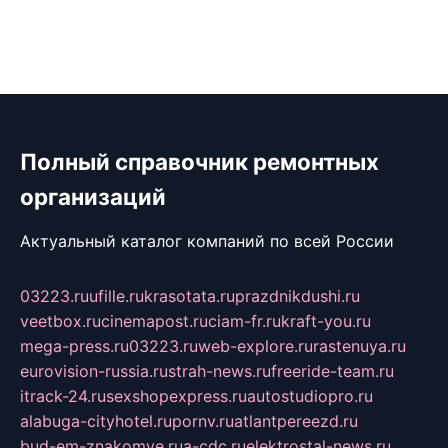
Полный справочник ремонтных
организаций
Актуальный каталог компаний по всей России
03223.ru
ufille.ru
krasotata.ru
prazdnikdushi.ru
veetbox.ru
cinemapost.ru
ciam-fr.ru
kraft-you.ru
mega-press.ru
03223.ru
web-explore.ru
rastenuya.ru
eurovision-russia.ru
strah-news.ru
freeride-team.ru
itrack-24.ru
sexshopexpress.ru
autostudiopro.ru
alabuga-cityhotel.ru
pornv.ru
atlantpereezd.ru
bud-em-znakomye.ru
a-cdc.ru
elektrostal-news.ru