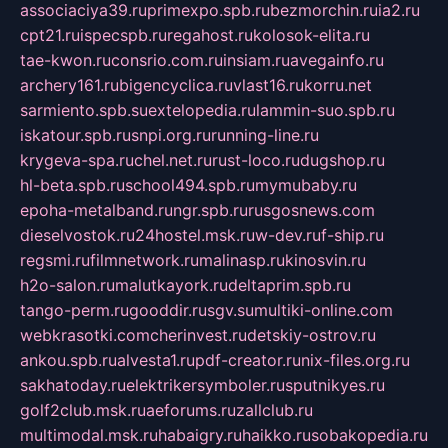
associaciya39.ru
primexpo.spb.ru
bezmorchin.ru
ia2.ru
cpt21.ru
ispecspb.ru
regahost.ru
kolosok-elita.ru
tae-kwon.ru
consrio.com.ru
insiam.ru
avegainfo.ru
archery161.ru
bigencyclica.ru
vlast16.ru
korru.net
sarmiento.spb.su
extelopedia.ru
lammin-suo.spb.ru
iskatour.spb.ru
snpi.org.ru
running-line.ru
krygeva-spa.ru
chel.net.ru
rust-loco.ru
dugshop.ru
hl-beta.spb.ru
school494.spb.ru
mymubaby.ru
epoha-metalband.ru
ngr.spb.ru
rusgosnews.com
dieselvostok.ru
24hostel.msk.ru
w-dev.ru
f-ship.ru
regsmi.ru
filmnetwork.ru
malinasp.ru
kinosvin.ru
h2o-salon.ru
malutkayork.ru
deltaprim.spb.ru
tango-perm.ru
gooddir.ru
sgv.su
multiki-online.com
webkrasotki.com
cherinvest.ru
detskiy-ostrov.ru
ankou.spb.ru
alvesta1.ru
pdf-creator.ru
nix-files.org.ru
sakhatoday.ru
elektrikersymboler.ru
sputnikyes.ru
golf2club.msk.ru
aeforums.ru
zallclub.ru
multimodal.msk.ru
habaigry.ru
haikko.ru
sobakopedia.ru