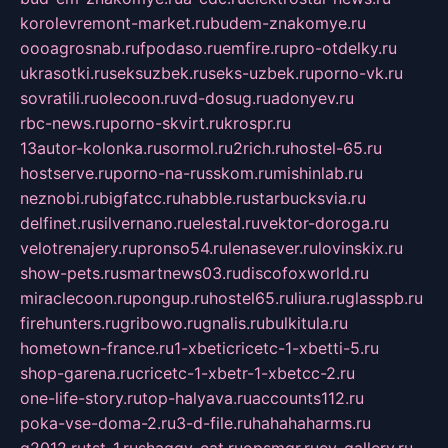
korolevremont-market.ru
budem-znakomye.ru
oooagrosnab.ru
fpodaso.ru
emfire.ru
pro-otdelky.ru
ukrasotki.ru
seksuzbek.ru
seks-uzbek.ru
porno-vk.ru
sovratili.ru
olecoon.ru
vd-dosug.ru
adonyev.ru
rbc-news.ru
porno-skvirt.ru
krospr.ru
13autor-kolonka.ru
sormol.ru
2rich.ru
hostel-65.ru
hostserve.ru
porno-na-russkom.ru
mishinlab.ru
neznobi.ru
bigfatcc.ru
habble.ru
starbucksvia.ru
delfinet.ru
silvernano.ru
elestal.ru
vektor-doroga.ru
velotrenajery.ru
pronso54.ru
lenasever.ru
lovinskix.ru
show-pets.ru
smartnews03.ru
discofoxworld.ru
miraclecoon.ru
pongup.ru
hostel65.ru
liura.ru
glasspb.ru
firehunters.ru
gribowo.ru
gnalis.ru
bulkitula.ru
hometown-france.ru
1-xbeticricetc-1-xbetti-5.ru
shop-garena.ru
cricetc-1-xbetr-1-xbetcc-2.ru
one-life-story.ru
top-halyava.ru
accounts112.ru
poka-vse-doma-2.ru
3-d-file.ru
hahahaharms.ru