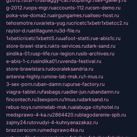
g2012.ru
tst-1.ru
shaggy-cat.ru
opsmgr.ru
ev-gallery.ru
g-2012.ru
ops-mgr.ru
accounts-112.ru
csm-demo.ru
poka-vse-doma2.ru
airgungames.ru
allseo-host.ru
tehosmotre.ru
varieta-yug.ru
cricetc1xbetr1xbetcc2.ru
raytor-d.ru
atillagunn.ru
3d-file.ru
1xbeticricetc1xbetti5.ru
uafoot-statti.ru
e-abis1c.ru
store-brawl-stars.ru
kts-services.ru
dark-sand.ru
sindika-01.ru
sp-life.ru
x-legion.ru
sib-archives.ru
e-abis-1-c.ru
sindika01.ru
venda-festival.ru
store-brawlstars.ru
dooraleksandria.ru
antenna-highly.ru
mine-lab-msk.ru
1-mus.ru
3-sex-porn.ru
ban-damn.ru
purse-factory.ru
viagra-tablet.ru
fasbags.ru
adler-jun.ru
bandamn.ru
fincontech.ru
3sexporn.ru
1mus.ru
darksand.ru
rebus-toys.ru
minelab-msk.ru
alabuga-cityhotel.ru
medsprawo-4-ka.ru
2864420.ru
blagodarenie-spb.ru
zajmy24.ru
tovudyi-4-kuhnyanazakaz.ru
brazzerscom.ru
medsprawo4ka.ru