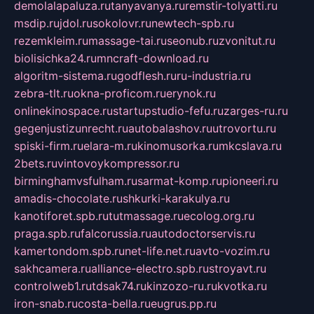
demolalapaluza.ru
tanyavanya.ru
remstir-tolyatti.ru
msdip.ru
jdol.ru
sokolovr.ru
newtech-spb.ru
rezemkleim.ru
massage-tai.ru
seonub.ru
zvonitut.ru
biolisichka24.ru
mncraft-download.ru
algoritm-sistema.ru
godflesh.ru
ru-industria.ru
zebra-tlt.ru
okna-proficom.ru
erynok.ru
onlinekinospace.ru
startupstudio-fefu.ru
zarges-ru.ru
gegenjustizunrecht.ru
autobalashov.ru
utrovortu.ru
spiski-firm.ru
elara-m.ru
kinomusorka.ru
mkcslava.ru
2bets.ru
vintovoykompressor.ru
birminghamvsfulham.ru
sarmat-komp.ru
pioneeri.ru
amadis-chocolate.ru
shkurki-karakulya.ru
kanotiforet.spb.ru
tutmassage.ru
ecolog.org.ru
praga.spb.ru
falcorussia.ru
autodoctorservis.ru
kamertondom.spb.ru
net-life.net.ru
avto-vozim.ru
sakhcamera.ru
alliance-electro.spb.ru
stroyavt.ru
controlweb1.ru
tdsak74.ru
kinzozo-ru.ru
kvotka.ru
iron-snab.ru
costa-bella.ru
eugrus.pp.ru