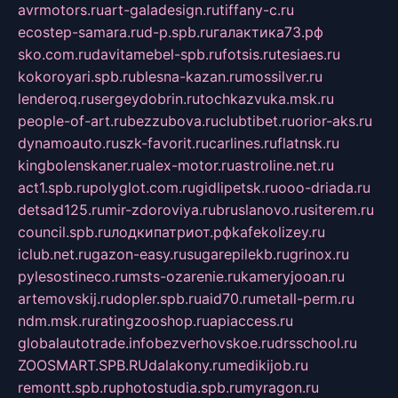
avrmotors.ru
art-galadesign.ru
tiffany-c.ru
ecostep-samara.ru
d-p.spb.ru
галактика73.рф
sko.com.ru
davitamebel-spb.ru
fotsis.ru
tesiaes.ru
kokoroyari.spb.ru
blesna-kazan.ru
mossilver.ru
lenderoq.ru
sergeydobrin.ru
tochkazvuka.msk.ru
people-of-art.ru
bezzubova.ru
clubtibet.ru
orior-aks.ru
dynamoauto.ru
szk-favorit.ru
carlines.ru
flatnsk.ru
kingbolenskaner.ru
alex-motor.ru
astroline.net.ru
act1.spb.ru
polyglot.com.ru
gidlipetsk.ru
ooo-driada.ru
detsad125.ru
mir-zdoroviya.ru
bruslanovo.ru
siterem.ru
council.spb.ru
лодкипатриот.рф
kafekolizey.ru
iclub.net.ru
gazon-easy.ru
sugarepilekb.ru
grinox.ru
pylesostineco.ru
msts-ozarenie.ru
kameryjooan.ru
artemovskij.ru
dopler.spb.ru
aid70.ru
metall-perm.ru
ndm.msk.ru
ratingzooshop.ru
apiaccess.ru
globalautotrade.info
bezverhovskoe.ru
drsschool.ru
ZOOSMART.SPB.RU
dalakony.ru
medikijob.ru
remontt.spb.ru
photostudia.spb.ru
myragon.ru