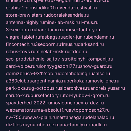
sindika-01.ru
sp-life.ru
x-legion.ru
sib-archives.ru
e-abis-1-c.ru
sindika01.ru
venda-festival.ru
store-brawlstars.ru
dooraleksandria.ru
antenna-highly.ru
mine-lab-msk.ru
1-mus.ru
3-sex-porn.ru
ban-damn.ru
purse-factory.ru
viagra-tablet.ru
fasbags.ru
adler-jun.ru
bandamn.ru
fincontech.ru
3sexporn.ru
1mus.ru
darksand.ru
rebus-toys.ru
minelab-msk.ru
rtdco.ru
seo-prodvizhenie-sajtov-stroitelnyh-kompanij.ru
card-voice.ru
rulonnyygazon177.ru
snow-guard.ru
domizbrusa-9x12spb.ru
demaholding.ru
aalse.ru
a380club.ru
argentinamia.ru
perkoka.ru
movie-one.ru
perk-oka.ru
g-octopus.ru
sibarchives.ru
andreislyusar.ru
naruto-x.ru
pursefactory.ru
tor-lyubov-i-grom.ru
spayderhed-2022.ru
movieone.ru
evro-dez.ru
webamator.ru
ma-absolut1.ru
avtopomosch27.ru
nv-750.ru
news-plain.ru
nertansaga.ru
delanalad.ru
dizfiles.ru
youtubefree.ru
aria-family.ru
roadli.ru