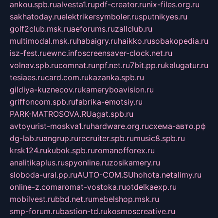
ankou.spb.ru
alvesta1.ru
pdf-creator.ru
nix-files.org.ru
sakhatoday.ru
elektrikersymboler.ru
sputnikyes.ru
golf2club.msk.ru
aeforums.ru
zallclub.ru
multimodal.msk.ru
habaigry.ru
haikko.ru
sobakopedia.ru
isz-fest.ru
ewnc.info
screensaver-clock.net.ru
volnav.spb.ru
comnat.ru
npf.net.ru
7bit.pp.ru
kalugatur.ru
tesiaes.ru
card.com.ru
kazanka.spb.ru
gildiya-kuznecov.ru
kameryboavision.ru
griffoncom.spb.ru
fabrika-emotsiy.ru
PARK-MATROSOVA.RU
agat.spb.ru
avtoyurist-moskva1.ru
hardware.org.ru
схема-авто.рф
dg-lab.ru
angrup.ru
recruiter.spb.ru
music8.spb.ru
krsk124.ru
kubok.spb.ru
romanofforex.ru
analitikaplus.ru
spyonline.ru
zosikamery.ru
sloboda-ural.pp.ru
AUTO-COM.SU
hohota.net
alimy.ru
online-z.com
aromat-vostoka.ru
otdelkaexp.ru
mobilvest.ru
bbd.net.ru
mebelshop.msk.ru
smp-forum.ru
bastion-td.ru
kosmoscreative.ru