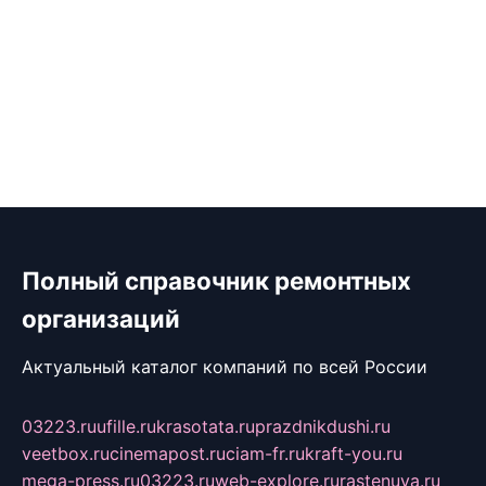
Полный справочник ремонтных
организаций
Актуальный каталог компаний по всей России
03223.ru
ufille.ru
krasotata.ru
prazdnikdushi.ru
veetbox.ru
cinemapost.ru
ciam-fr.ru
kraft-you.ru
mega-press.ru
03223.ru
web-explore.ru
rastenuya.ru