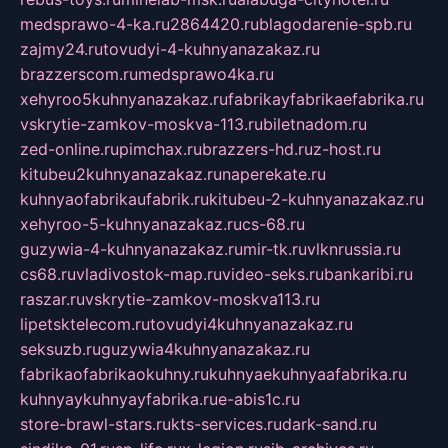
medsprawo-4-ka.ru
2864420.ru
blagodarenie-spb.ru
zajmy24.ru
tovudyi-4-kuhnyanazakaz.ru
brazzerscom.ru
medsprawo4ka.ru
xehyroo5kuhnyanazakaz.ru
fabrikayfabrikaefabrika.ru
vskrytie-zamkov-moskva-113.ru
biletnadom.ru
zed-online.ru
pimchax.ru
brazzers-hd.ru
z-host.ru
kitubeu2kuhnyanazakaz.ru
naperekate.ru
kuhnyaofabrikaufabrik.ru
kitubeu-2-kuhnyanazakaz.ru
xehyroo-5-kuhnyanazakaz.ru
cs-68.ru
guzywia-4-kuhnyanazakaz.ru
mir-tk.ru
vlknrussia.ru
cs68.ru
vladivostok-map.ru
video-seks.ru
bankaribi.ru
raszar.ru
vskrytie-zamkov-moskva113.ru
lipetsktelecom.ru
tovudyi4kuhnyanazakaz.ru
seksuzb.ru
guzywia4kuhnyanazakaz.ru
fabrikaofabrikaokuhny.ru
kuhnyaekuhnyaafabrika.ru
kuhnyaykuhnyayfabrika.ru
e-abis1c.ru
store-brawl-stars.ru
kts-services.ru
dark-sand.ru