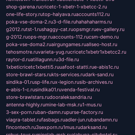
shop-garena.ru
cricetc-1-xbetr-1-xbetcc-2.ru
one-life-story.ru
top-halyava.ru
accounts112.ru
poka-vse-doma-2.ru
3-d-file.ru
hahahaharms.ru
g2012.ru
tst-1.ru
shaggy-cat.ru
opsmgr.ru
ev-gallery.ru
g-2012.ru
ops-mgr.ru
accounts-112.ru
csm-demo.ru
poka-vse-doma2.ru
airgungames.ru
allseo-host.ru
tehosmotre.ru
varieta-yug.ru
cricetc1xbetr1xbetcc2.ru
raytor-d.ru
atillagunn.ru
3d-file.ru
1xbeticricetc1xbetti5.ru
uafoot-statti.ru
e-abis1c.ru
store-brawl-stars.ru
kts-services.ru
dark-sand.ru
sindika-01.ru
sp-life.ru
x-legion.ru
sib-archives.ru
e-abis-1-c.ru
sindika01.ru
venda-festival.ru
store-brawlstars.ru
dooraleksandria.ru
antenna-highly.ru
mine-lab-msk.ru
1-mus.ru
3-sex-porn.ru
ban-damn.ru
purse-factory.ru
viagra-tablet.ru
fasbags.ru
adler-jun.ru
bandamn.ru
fincontech.ru
3sexporn.ru
1mus.ru
darksand.ru
rebus-toys.ru
minelab-msk.ru
alabuga-cityhotel.ru