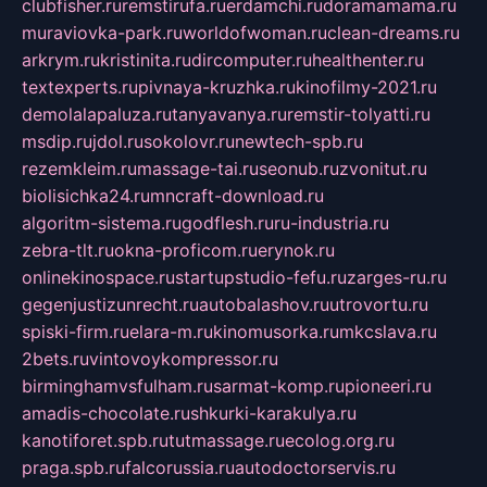
clubfisher.ru
remstirufa.ru
erdamchi.ru
doramamama.ru
muraviovka-park.ru
worldofwoman.ru
clean-dreams.ru
arkrym.ru
kristinita.ru
dircomputer.ru
healthenter.ru
textexperts.ru
pivnaya-kruzhka.ru
kinofilmy-2021.ru
demolalapaluza.ru
tanyavanya.ru
remstir-tolyatti.ru
msdip.ru
jdol.ru
sokolovr.ru
newtech-spb.ru
rezemkleim.ru
massage-tai.ru
seonub.ru
zvonitut.ru
biolisichka24.ru
mncraft-download.ru
algoritm-sistema.ru
godflesh.ru
ru-industria.ru
zebra-tlt.ru
okna-proficom.ru
erynok.ru
onlinekinospace.ru
startupstudio-fefu.ru
zarges-ru.ru
gegenjustizunrecht.ru
autobalashov.ru
utrovortu.ru
spiski-firm.ru
elara-m.ru
kinomusorka.ru
mkcslava.ru
2bets.ru
vintovoykompressor.ru
birminghamvsfulham.ru
sarmat-komp.ru
pioneeri.ru
amadis-chocolate.ru
shkurki-karakulya.ru
kanotiforet.spb.ru
tutmassage.ru
ecolog.org.ru
praga.spb.ru
falcorussia.ru
autodoctorservis.ru