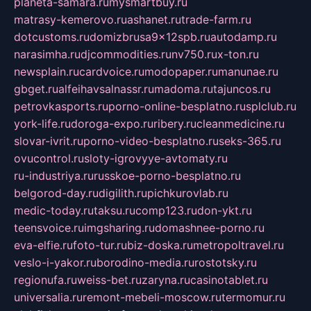
planeta-samara.ru
mysmartbuy.ru
matrasy-kemerovo.ru
ashanet.ru
trade-farm.ru
dotcustoms.ru
domizbrusa9x12spb.ru
autodamp.ru
narasimha.ru
djcommodities.ru
nv750.ru
x-ton.ru
newsplain.ru
cardvoice.ru
modopaper.ru
manunae.ru
gbget.ru
alfeihavsalnassr.ru
madoma.ru
tajuncos.ru
petrovkasports.ru
porno-online-besplatno.ru
splclub.ru
york-life.ru
doroga-expo.ru
ribery.ru
cleanmedicine.ru
slovar-ivrit.ru
porno-video-besplatno.ru
seks-365.ru
ovucontrol.ru
sloty-igrovyye-avtomaty.ru
ru-industriya.ru
russkoe-porno-besplatno.ru
belgorod-day.ru
digilith.ru
pichkurovlab.ru
medic-today.ru
taksu.ru
comp123.ru
don-ykt.ru
teensvoice.ru
imgsharing.ru
domashnee-porno.ru
eva-elfie.ru
foto-tur.ru
biz-doska.ru
metropoltravel.ru
veslo-i-yakor.ru
borodino-media.ru
rostotsky.ru
regionufa.ru
weiss-bet.ru
zaryna.ru
casinotablet.ru
universalia.ru
remont-mebeli-moscow.ru
termomur.ru