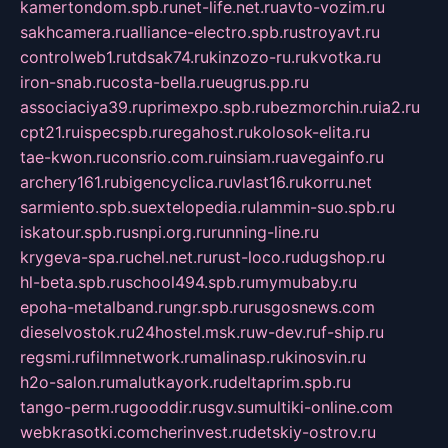
kamertondom.spb.ru
net-life.net.ru
avto-vozim.ru
sakhcamera.ru
alliance-electro.spb.ru
stroyavt.ru
controlweb1.ru
tdsak74.ru
kinzozo-ru.ru
kvotka.ru
iron-snab.ru
costa-bella.ru
eugrus.pp.ru
associaciya39.ru
primexpo.spb.ru
bezmorchin.ru
ia2.ru
cpt21.ru
ispecspb.ru
regahost.ru
kolosok-elita.ru
tae-kwon.ru
consrio.com.ru
insiam.ru
avegainfo.ru
archery161.ru
bigencyclica.ru
vlast16.ru
korru.net
sarmiento.spb.su
extelopedia.ru
lammin-suo.spb.ru
iskatour.spb.ru
snpi.org.ru
running-line.ru
krygeva-spa.ru
chel.net.ru
rust-loco.ru
dugshop.ru
hl-beta.spb.ru
school494.spb.ru
mymubaby.ru
epoha-metalband.ru
ngr.spb.ru
rusgosnews.com
dieselvostok.ru
24hostel.msk.ru
w-dev.ru
f-ship.ru
regsmi.ru
filmnetwork.ru
malinasp.ru
kinosvin.ru
h2o-salon.ru
malutkayork.ru
deltaprim.spb.ru
tango-perm.ru
gooddir.ru
sgv.su
multiki-online.com
webkrasotki.com
cherinvest.ru
detskiy-ostrov.ru