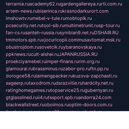
terramia.ru
academy62.ru
gardengallereya.ru
rti.com.ru
artem-news.ru
biserinca.ru
krasnodarkurort.com
imshowtv.ru
mebel-v-tule.ru
mobtopik.ru
pcsecurity.net.ru
tool-sib.ru
multimetrunit.ru
sp-tour.ru
fan-cs.ru
santeh-russia.ru
symbian9.net.ru
DSHAIR.RU
tmmotors.spb.ru
xjocuricopii.com
musavtomat.msk.ru
obustrojdom.ru
sovetcik.ru
ybaranovskaya.ru
ppknews.ru
cult-alshei.ru
JAPANRUSSIA.RU
proekciyamebel.ru
imper-finans.ru
rim.org.ru
glamourai.ru
brassminus.ru
zabor-pro.ru
ftn.pp.ru
dorogoe58.ru
laimengpacker.ru
kuzova-zapchasti.ru
sageerp.ru
taxodrom.ru
dsrazvitie.ru
hardcity.net.ru
ratinghomegames.ru
topservice25.ru
gubernyan.ru
gtglasslined.ru
ii4.ru
tssport.spb.ru
andorra24.com
blackwallstreet.ru
oboimos.ru
optim-doors.com.ru
ikuch.ru
nycr.org.ru
npa21.ru
vremya-ch.spb.ru
desert000.ru
ivtorgi.ru
ifiori.ru
catalog-statei.ru
dcv.org.ru
spetsmaster174.ru
ipkameryhiseeu.ru