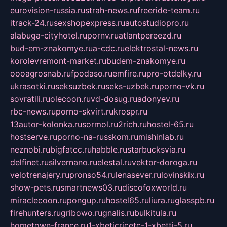
eurovision-russia.ru
strah-news.ru
freeride-team.ru
itrack-24.ru
sexshopexpress.ru
autostudiopro.ru
alabuga-cityhotel.ru
pornv.ru
atlantpereezd.ru
bud-em-znakomye.ru
a-cdc.ru
elektrostal-news.ru
korolevremont-market.ru
budem-znakomye.ru
oooagrosnab.ru
fpodaso.ru
emfire.ru
pro-otdelky.ru
ukrasotki.ru
seksuzbek.ru
seks-uzbek.ru
porno-vk.ru
sovratili.ru
olecoon.ru
vd-dosug.ru
adonyev.ru
rbc-news.ru
porno-skvirt.ru
krospr.ru
13autor-kolonka.ru
sormol.ru
2rich.ru
hostel-65.ru
hostserve.ru
porno-na-russkom.ru
mishinlab.ru
neznobi.ru
bigfatcc.ru
habble.ru
starbucksvia.ru
delfinet.ru
silvernano.ru
elestal.ru
vektor-doroga.ru
velotrenajery.ru
pronso54.ru
lenasever.ru
lovinskix.ru
show-pets.ru
smartnews03.ru
discofoxworld.ru
miraclecoon.ru
pongup.ru
hostel65.ru
liura.ru
glasspb.ru
firehunters.ru
gribowo.ru
gnalis.ru
bulkitula.ru
hometown-france.ru
1-xbeticricetc-1-xbetti-5.ru