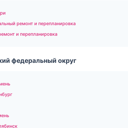
ери
альный ремонт и перепланировка
ремонт и перепланировка
ский федеральный округ
мень
нбург
мень
лябинск