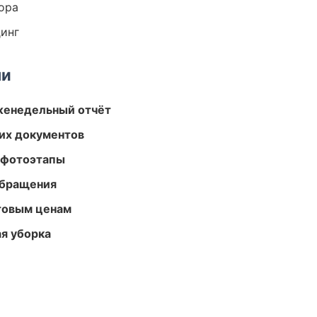
ора
динг
ми
женедельный отчёт
их документов
 фотоэтапы
обращения
птовым ценам
ая уборка