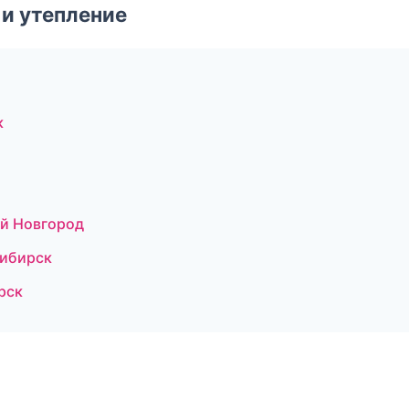
и утепление
к
ий Новгород
сибирск
рск