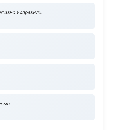
ативно исправили.
уемо.