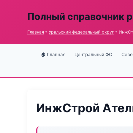
Полный справочник 
Главная
»
Уральский федеральный округ
» ИнжСт
🏠 Главная
Центральный ФО
Севе
ИнжСтрой Ател