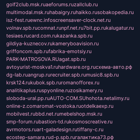
golf2club.msk.ru
aeforums.ru
zallclub.ru
multimodal.msk.ru
habaigry.ru
haikko.ru
sobakopedia.ru
isz-fest.ru
ewnc.info
screensaver-clock.net.ru
volnav.spb.ru
comnat.ru
npf.net.ru
7bit.pp.ru
kalugatur.ru
tesiaes.ru
card.com.ru
kazanka.spb.ru
gildiya-kuznecov.ru
kameryboavision.ru
griffoncom.spb.ru
fabrika-emotsiy.ru
PARK-MATROSOVA.RU
agat.spb.ru
avtoyurist-moskva1.ru
hardware.org.ru
схема-авто.рф
dg-lab.ru
angrup.ru
recruiter.spb.ru
music8.spb.ru
krsk124.ru
kubok.spb.ru
romanofforex.ru
analitikaplus.ru
spyonline.ru
zosikamery.ru
sloboda-ural.pp.ru
AUTO-COM.SU
hohota.net
alimy.ru
online-z.com
aromat-vostoka.ru
otdelkaexp.ru
mobilvest.ru
bbd.net.ru
mebelshop.msk.ru
smp-forum.ru
bastion-td.ru
kosmoscreative.ru
avrmotors.ru
art-galadesign.ru
tiffany-c.ru
ecostep-samara.ru
d-p.spb.ru
галактика73.рф