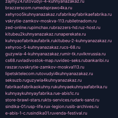
zajmy24.ru
tovudyi-4-kuhnyanazakaz.ru
brazzerscom.ru
medsprawo4ka.ru
xehyroo5kuhnyanazakaz.ru
fabrikayfabrikaefabrika.ru
vskrytie-zamkov-moskva-113.ru
biletnadom.ru
zed-online.ru
pimchax.ru
brazzers-hd.ru
z-host.ru
kitubeu2kuhnyanazakaz.ru
naperekate.ru
kuhnyaofabrikaufabrik.ru
kitubeu-2-kuhnyanazakaz.ru
xehyroo-5-kuhnyanazakaz.ru
cs-68.ru
guzywia-4-kuhnyanazakaz.ru
mir-tk.ru
vlknrussia.ru
cs68.ru
vladivostok-map.ru
video-seks.ru
bankaribi.ru
raszar.ru
vskrytie-zamkov-moskva113.ru
lipetsktelecom.ru
tovudyi4kuhnyanazakaz.ru
seksuzb.ru
guzywia4kuhnyanazakaz.ru
fabrikaofabrikaokuhny.ru
kuhnyaekuhnyaafabrika.ru
kuhnyaykuhnyayfabrika.ru
e-abis1c.ru
store-brawl-stars.ru
kts-services.ru
dark-sand.ru
sindika-01.ru
sp-life.ru
x-legion.ru
sib-archives.ru
e-abis-1-c.ru
sindika01.ru
venda-festival.ru