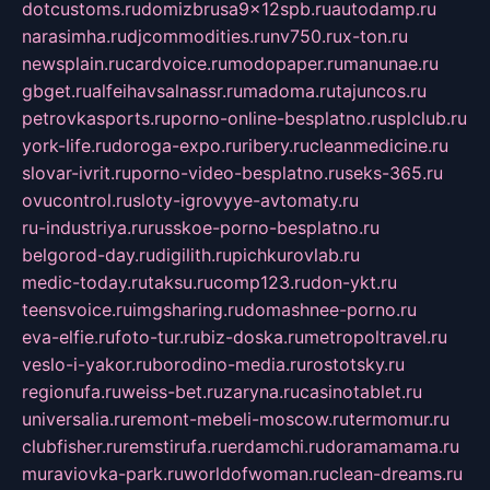
dotcustoms.ru
domizbrusa9x12spb.ru
autodamp.ru
narasimha.ru
djcommodities.ru
nv750.ru
x-ton.ru
newsplain.ru
cardvoice.ru
modopaper.ru
manunae.ru
gbget.ru
alfeihavsalnassr.ru
madoma.ru
tajuncos.ru
petrovkasports.ru
porno-online-besplatno.ru
splclub.ru
york-life.ru
doroga-expo.ru
ribery.ru
cleanmedicine.ru
slovar-ivrit.ru
porno-video-besplatno.ru
seks-365.ru
ovucontrol.ru
sloty-igrovyye-avtomaty.ru
ru-industriya.ru
russkoe-porno-besplatno.ru
belgorod-day.ru
digilith.ru
pichkurovlab.ru
medic-today.ru
taksu.ru
comp123.ru
don-ykt.ru
teensvoice.ru
imgsharing.ru
domashnee-porno.ru
eva-elfie.ru
foto-tur.ru
biz-doska.ru
metropoltravel.ru
veslo-i-yakor.ru
borodino-media.ru
rostotsky.ru
regionufa.ru
weiss-bet.ru
zaryna.ru
casinotablet.ru
universalia.ru
remont-mebeli-moscow.ru
termomur.ru
clubfisher.ru
remstirufa.ru
erdamchi.ru
doramamama.ru
muraviovka-park.ru
worldofwoman.ru
clean-dreams.ru