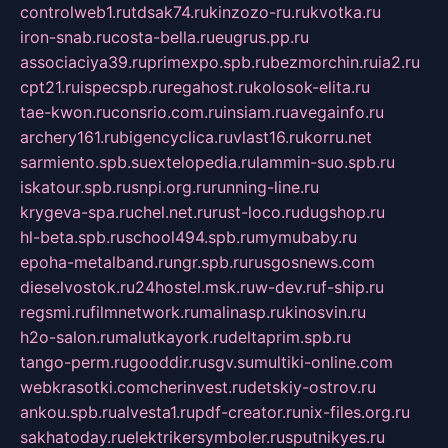
controlweb1.ru
tdsak74.ru
kinzozo-ru.ru
kvotka.ru
iron-snab.ru
costa-bella.ru
eugrus.pp.ru
associaciya39.ru
primexpo.spb.ru
bezmorchin.ru
ia2.ru
cpt21.ru
ispecspb.ru
regahost.ru
kolosok-elita.ru
tae-kwon.ru
consrio.com.ru
insiam.ru
avegainfo.ru
archery161.ru
bigencyclica.ru
vlast16.ru
korru.net
sarmiento.spb.su
extelopedia.ru
lammin-suo.spb.ru
iskatour.spb.ru
snpi.org.ru
running-line.ru
krygeva-spa.ru
chel.net.ru
rust-loco.ru
dugshop.ru
hl-beta.spb.ru
school494.spb.ru
mymubaby.ru
epoha-metalband.ru
ngr.spb.ru
rusgosnews.com
dieselvostok.ru
24hostel.msk.ru
w-dev.ru
f-ship.ru
regsmi.ru
filmnetwork.ru
malinasp.ru
kinosvin.ru
h2o-salon.ru
malutkayork.ru
deltaprim.spb.ru
tango-perm.ru
gooddir.ru
sgv.su
multiki-online.com
webkrasotki.com
cherinvest.ru
detskiy-ostrov.ru
ankou.spb.ru
alvesta1.ru
pdf-creator.ru
nix-files.org.ru
sakhatoday.ru
elektrikersymboler.ru
sputnikyes.ru