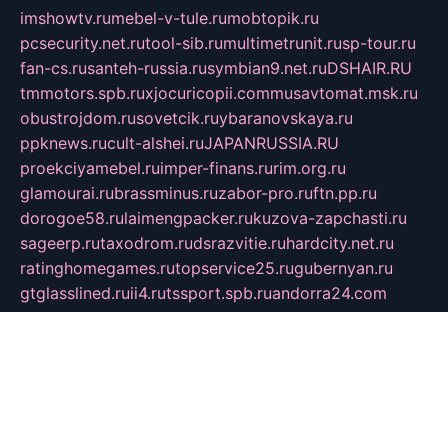
imshowtv.ru
mebel-v-tule.ru
mobtopik.ru
pcsecurity.net.ru
tool-sib.ru
multimetrunit.ru
sp-tour.ru
fan-cs.ru
santeh-russia.ru
symbian9.net.ru
DSHAIR.RU
tmmotors.spb.ru
xjocuricopii.com
musavtomat.msk.ru
obustrojdom.ru
sovetcik.ru
ybaranovskaya.ru
ppknews.ru
cult-alshei.ru
JAPANRUSSIA.RU
proekciyamebel.ru
imper-finans.ru
rim.org.ru
glamourai.ru
brassminus.ru
zabor-pro.ru
ftn.pp.ru
dorogoe58.ru
laimengpacker.ru
kuzova-zapchasti.ru
sageerp.ru
taxodrom.ru
dsrazvitie.ru
hardcity.net.ru
ratinghomegames.ru
topservice25.ru
gubernyan.ru
gtglasslined.ru
ii4.ru
tssport.spb.ru
andorra24.com
blackwallstreet.ru
oboimos.ru
optim-doors.com.ru
ikuch.ru
nycr.org.ru
npa21.ru
vremya-ch.spb.ru
desert000.ru
ivtorgi.ru
ifiori.ru
catalog-statei.ru
dcv.org.ru
spetsmaster174.ru
ipkameryhiseeu.ru
dum26.ru
ruspol.spb.ru
fr-opendp.ru
kam-solnyshko.ru
cheyenne-arapaho.ru
sevzapmetal.spb.ru