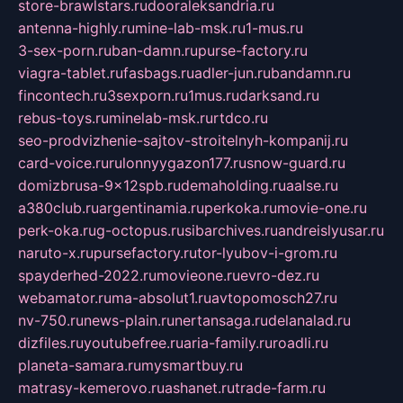
store-brawlstars.ru
dooraleksandria.ru
antenna-highly.ru
mine-lab-msk.ru
1-mus.ru
3-sex-porn.ru
ban-damn.ru
purse-factory.ru
viagra-tablet.ru
fasbags.ru
adler-jun.ru
bandamn.ru
fincontech.ru
3sexporn.ru
1mus.ru
darksand.ru
rebus-toys.ru
minelab-msk.ru
rtdco.ru
seo-prodvizhenie-sajtov-stroitelnyh-kompanij.ru
card-voice.ru
rulonnyygazon177.ru
snow-guard.ru
domizbrusa-9x12spb.ru
demaholding.ru
aalse.ru
a380club.ru
argentinamia.ru
perkoka.ru
movie-one.ru
perk-oka.ru
g-octopus.ru
sibarchives.ru
andreislyusar.ru
naruto-x.ru
pursefactory.ru
tor-lyubov-i-grom.ru
spayderhed-2022.ru
movieone.ru
evro-dez.ru
webamator.ru
ma-absolut1.ru
avtopomosch27.ru
nv-750.ru
news-plain.ru
nertansaga.ru
delanalad.ru
dizfiles.ru
youtubefree.ru
aria-family.ru
roadli.ru
planeta-samara.ru
mysmartbuy.ru
matrasy-kemerovo.ru
ashanet.ru
trade-farm.ru