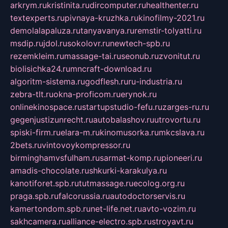
arkrym.ru
kristinita.ru
dircomputer.ru
healthenter.ru
textexperts.ru
pivnaya-kruzhka.ru
kinofilmy-2021.ru
demolalapaluza.ru
tanyavanya.ru
remstir-tolyatti.ru
msdip.ru
jdol.ru
sokolovr.ru
newtech-spb.ru
rezemkleim.ru
massage-tai.ru
seonub.ru
zvonitut.ru
biolisichka24.ru
mncraft-download.ru
algoritm-sistema.ru
godflesh.ru
ru-industria.ru
zebra-tlt.ru
okna-proficom.ru
erynok.ru
onlinekinospace.ru
startupstudio-fefu.ru
zarges-ru.ru
gegenjustizunrecht.ru
autobalashov.ru
utrovortu.ru
spiski-firm.ru
elara-m.ru
kinomusorka.ru
mkcslava.ru
2bets.ru
vintovoykompressor.ru
birminghamvsfulham.ru
sarmat-komp.ru
pioneeri.ru
amadis-chocolate.ru
shkurki-karakulya.ru
kanotiforet.spb.ru
tutmassage.ru
ecolog.org.ru
praga.spb.ru
falcorussia.ru
autodoctorservis.ru
kamertondom.spb.ru
net-life.net.ru
avto-vozim.ru
sakhcamera.ru
alliance-electro.spb.ru
stroyavt.ru