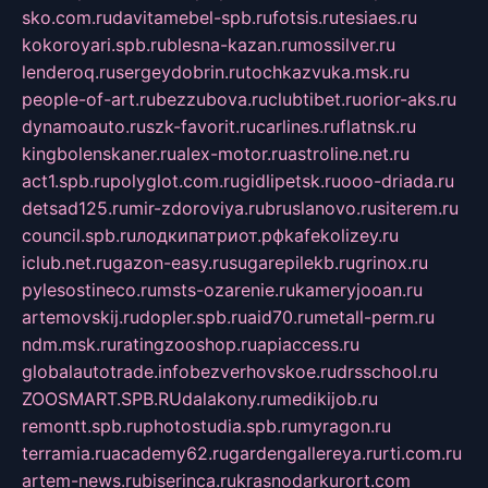
sko.com.ru
davitamebel-spb.ru
fotsis.ru
tesiaes.ru
kokoroyari.spb.ru
blesna-kazan.ru
mossilver.ru
lenderoq.ru
sergeydobrin.ru
tochkazvuka.msk.ru
people-of-art.ru
bezzubova.ru
clubtibet.ru
orior-aks.ru
dynamoauto.ru
szk-favorit.ru
carlines.ru
flatnsk.ru
kingbolenskaner.ru
alex-motor.ru
astroline.net.ru
act1.spb.ru
polyglot.com.ru
gidlipetsk.ru
ooo-driada.ru
detsad125.ru
mir-zdoroviya.ru
bruslanovo.ru
siterem.ru
council.spb.ru
лодкипатриот.рф
kafekolizey.ru
iclub.net.ru
gazon-easy.ru
sugarepilekb.ru
grinox.ru
pylesostineco.ru
msts-ozarenie.ru
kameryjooan.ru
artemovskij.ru
dopler.spb.ru
aid70.ru
metall-perm.ru
ndm.msk.ru
ratingzooshop.ru
apiaccess.ru
globalautotrade.info
bezverhovskoe.ru
drsschool.ru
ZOOSMART.SPB.RU
dalakony.ru
medikijob.ru
remontt.spb.ru
photostudia.spb.ru
myragon.ru
terramia.ru
academy62.ru
gardengallereya.ru
rti.com.ru
artem-news.ru
biserinca.ru
krasnodarkurort.com