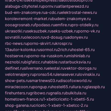
itrack-24.ru
sexshopexpress.ru
autostudiopro.ru
alabuga-cityhotel.ru
pornv.ru
atlantpereezd.ru
bud-em-znakomye.ru
a-cdc.ru
elektrostal-news.ru
korolevremont-market.ru
budem-znakomye.ru
oooagrosnab.ru
fpodaso.ru
emfire.ru
pro-otdelky.ru
ukrasotki.ru
seksuzbek.ru
seks-uzbek.ru
porno-vk.ru
sovratili.ru
olecoon.ru
vd-dosug.ru
adonyev.ru
rbc-news.ru
porno-skvirt.ru
krospr.ru
13autor-kolonka.ru
sormol.ru
2rich.ru
hostel-65.ru
hostserve.ru
porno-na-russkom.ru
mishinlab.ru
neznobi.ru
bigfatcc.ru
habble.ru
starbucksvia.ru
delfinet.ru
silvernano.ru
elestal.ru
vektor-doroga.ru
velotrenajery.ru
pronso54.ru
lenasever.ru
lovinskix.ru
show-pets.ru
smartnews03.ru
discofoxworld.ru
miraclecoon.ru
pongup.ru
hostel65.ru
liura.ru
glasspb.ru
firehunters.ru
gribowo.ru
gnalis.ru
bulkitula.ru
hometown-france.ru
1-xbeticricetc-1-xbetti-5.ru
shop-garena.ru
cricetc-1-xbetr-1-xbetcc-2.ru