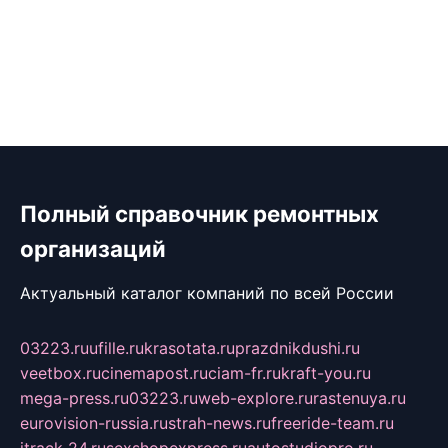
Полный справочник ремонтных
организаций
Актуальный каталог компаний по всей России
03223.ru
ufille.ru
krasotata.ru
prazdnikdushi.ru
veetbox.ru
cinemapost.ru
ciam-fr.ru
kraft-you.ru
mega-press.ru
03223.ru
web-explore.ru
rastenuya.ru
eurovision-russia.ru
strah-news.ru
freeride-team.ru