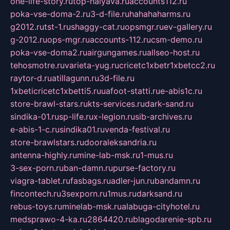
one-life-story.ru
top-halyava.ru
accounts112.ru
poka-vse-doma-2.ru
3-d-file.ru
hahahaharms.ru
g2012.ru
tst-1.ru
shaggy-cat.ru
opsmgr.ru
ev-gallery.ru
g-2012.ru
ops-mgr.ru
accounts-112.ru
csm-demo.ru
poka-vse-doma2.ru
airgungames.ru
allseo-host.ru
tehosmotre.ru
varieta-yug.ru
cricetc1xbetr1xbetcc2.ru
raytor-d.ru
atillagunn.ru
3d-file.ru
1xbeticricetc1xbetti5.ru
uafoot-statti.ru
e-abis1c.ru
store-brawl-stars.ru
kts-services.ru
dark-sand.ru
sindika-01.ru
sp-life.ru
x-legion.ru
sib-archives.ru
e-abis-1-c.ru
sindika01.ru
venda-festival.ru
store-brawlstars.ru
dooraleksandria.ru
antenna-highly.ru
mine-lab-msk.ru
1-mus.ru
3-sex-porn.ru
ban-damn.ru
purse-factory.ru
viagra-tablet.ru
fasbags.ru
adler-jun.ru
bandamn.ru
fincontech.ru
3sexporn.ru
1mus.ru
darksand.ru
rebus-toys.ru
minelab-msk.ru
alabuga-cityhotel.ru
medsprawo-4-ka.ru
2864420.ru
blagodarenie-spb.ru