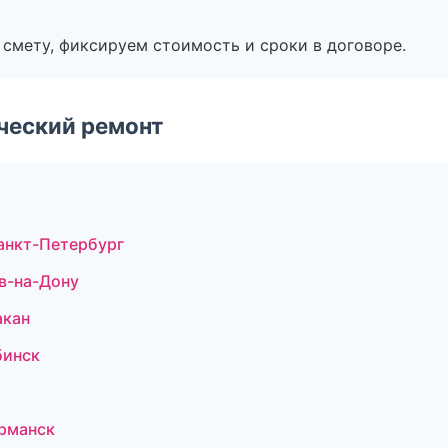
смету, фиксируем стоимость и сроки в договоре.
ческий ремонт
анкт-Петербург
в-на-Дону
акан
бинск
рманск