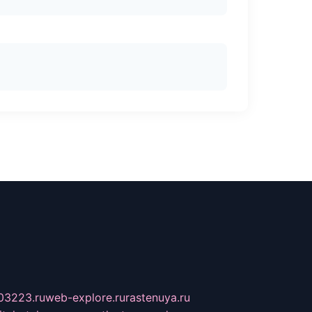
03223.ru
web-explore.ru
rastenuya.ru