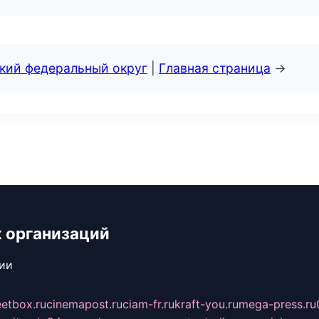
ский федеральный округ
|
Главная страница
→
 организаций
сии
eetbox.ru
cinemapost.ru
ciam-fr.ru
kraft-you.ru
mega-press.ru