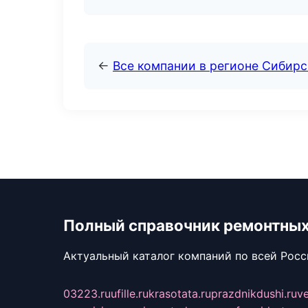
←
Все компании в регионе Сибир
Полный справочник ремонтных
Актуальный каталог компаний по всей Рос
03223.ru
ufille.ru
krasotata.ru
prazdnikdushi.ru
v