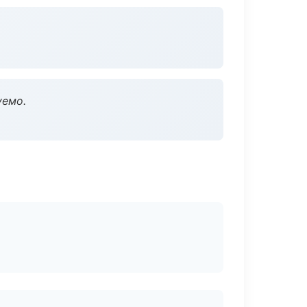
уемо.