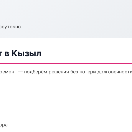
осуточно
т в Кызыл
емонт — подберём решения без потери долговечности
ора