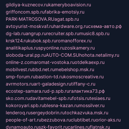
gildiya-kuznecov.ru
kameryboavision.ru
griffoncom.spb.ru
fabrika-emotsiy.ru
PARK-MATROSOVA.RU
agat.spb.ru
avtoyurist-moskva1.ru
hardware.org.ru
схема-авто.рф
dg-lab.ru
angrup.ru
recruiter.spb.ru
music8.spb.ru
krsk124.ru
kubok.spb.ru
romanofforex.ru
analitikaplus.ru
spyonline.ru
zosikamery.ru
sloboda-ural.pp.ru
AUTO-COM.SU
hohota.net
alimy.ru
online-z.com
aromat-vostoka.ru
otdelkaexp.ru
mobilvest.ru
bbd.net.ru
mebelshop.msk.ru
smp-forum.ru
bastion-td.ru
kosmoscreative.ru
avrmotors.ru
art-galadesign.ru
tiffany-c.ru
ecostep-samara.ru
d-p.spb.ru
галактика73.рф
sko.com.ru
davitamebel-spb.ru
fotsis.ru
tesiaes.ru
kokoroyari.spb.ru
blesna-kazan.ru
mossilver.ru
lenderoq.ru
sergeydobrin.ru
tochkazvuka.msk.ru
people-of-art.ru
bezzubova.ru
clubtibet.ru
orior-aks.ru
dynamoauto.ru
szk-favorit.ru
carlines.ru
flatnsk.ru