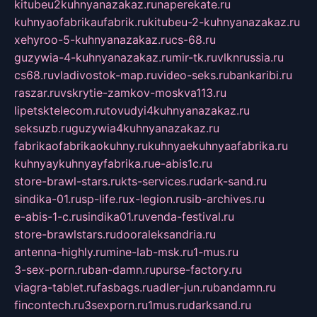
kitubeu2kuhnyanazakaz.ru
naperekate.ru
kuhnyaofabrikaufabrik.ru
kitubeu-2-kuhnyanazakaz.ru
xehyroo-5-kuhnyanazakaz.ru
cs-68.ru
guzywia-4-kuhnyanazakaz.ru
mir-tk.ru
vlknrussia.ru
cs68.ru
vladivostok-map.ru
video-seks.ru
bankaribi.ru
raszar.ru
vskrytie-zamkov-moskva113.ru
lipetsktelecom.ru
tovudyi4kuhnyanazakaz.ru
seksuzb.ru
guzywia4kuhnyanazakaz.ru
fabrikaofabrikaokuhny.ru
kuhnyaekuhnyaafabrika.ru
kuhnyaykuhnyayfabrika.ru
e-abis1c.ru
store-brawl-stars.ru
kts-services.ru
dark-sand.ru
sindika-01.ru
sp-life.ru
x-legion.ru
sib-archives.ru
e-abis-1-c.ru
sindika01.ru
venda-festival.ru
store-brawlstars.ru
dooraleksandria.ru
antenna-highly.ru
mine-lab-msk.ru
1-mus.ru
3-sex-porn.ru
ban-damn.ru
purse-factory.ru
viagra-tablet.ru
fasbags.ru
adler-jun.ru
bandamn.ru
fincontech.ru
3sexporn.ru
1mus.ru
darksand.ru