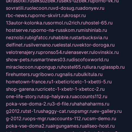
ukrasotki.ru
seksuzbek.ru
seks-uzbek.ru
porno-vk.ru
sovratili.ru
olecoon.ru
vd-dosug.ru
adonyev.ru
rbc-news.ru
porno-skvirt.ru
krospr.ru
13autor-kolonka.ru
sormol.ru
2rich.ru
hostel-65.ru
hostserve.ru
porno-na-russkom.ru
mishinlab.ru
neznobi.ru
bigfatcc.ru
habble.ru
starbucksvia.ru
delfinet.ru
silvernano.ru
elestal.ru
vektor-doroga.ru
velotrenajery.ru
pronso54.ru
lenasever.ru
lovinskix.ru
show-pets.ru
smartnews03.ru
discofoxworld.ru
miraclecoon.ru
pongup.ru
hostel65.ru
liura.ru
glasspb.ru
firehunters.ru
gribowo.ru
gnalis.ru
bulkitula.ru
hometown-france.ru
1-xbeticricetc-1-xbetti-5.ru
shop-garena.ru
cricetc-1-xbetr-1-xbetcc-2.ru
one-life-story.ru
top-halyava.ru
accounts112.ru
poka-vse-doma-2.ru
3-d-file.ru
hahahaharms.ru
g2012.ru
tst-1.ru
shaggy-cat.ru
opsmgr.ru
ev-gallery.ru
g-2012.ru
ops-mgr.ru
accounts-112.ru
csm-demo.ru
poka-vse-doma2.ru
airgungames.ru
allseo-host.ru