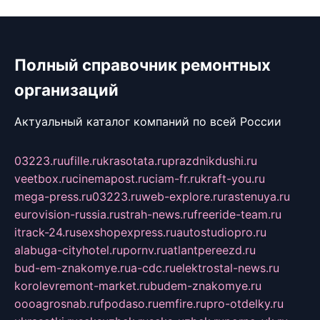
Полный справочник ремонтных
организаций
Актуальный каталог компаний по всей России
03223.ru
ufille.ru
krasotata.ru
prazdnikdushi.ru
veetbox.ru
cinemapost.ru
ciam-fr.ru
kraft-you.ru
mega-press.ru
03223.ru
web-explore.ru
rastenuya.ru
eurovision-russia.ru
strah-news.ru
freeride-team.ru
itrack-24.ru
sexshopexpress.ru
autostudiopro.ru
alabuga-cityhotel.ru
pornv.ru
atlantpereezd.ru
bud-em-znakomye.ru
a-cdc.ru
elektrostal-news.ru
korolevremont-market.ru
budem-znakomye.ru
oooagrosnab.ru
fpodaso.ru
emfire.ru
pro-otdelky.ru