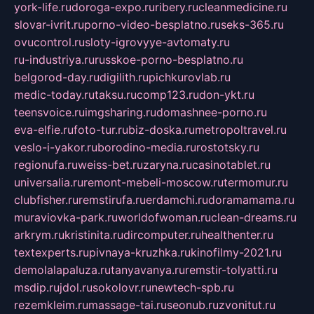
york-life.ru
doroga-expo.ru
ribery.ru
cleanmedicine.ru
slovar-ivrit.ru
porno-video-besplatno.ru
seks-365.ru
ovucontrol.ru
sloty-igrovyye-avtomaty.ru
ru-industriya.ru
russkoe-porno-besplatno.ru
belgorod-day.ru
digilith.ru
pichkurovlab.ru
medic-today.ru
taksu.ru
comp123.ru
don-ykt.ru
teensvoice.ru
imgsharing.ru
domashnee-porno.ru
eva-elfie.ru
foto-tur.ru
biz-doska.ru
metropoltravel.ru
veslo-i-yakor.ru
borodino-media.ru
rostotsky.ru
regionufa.ru
weiss-bet.ru
zaryna.ru
casinotablet.ru
universalia.ru
remont-mebeli-moscow.ru
termomur.ru
clubfisher.ru
remstirufa.ru
erdamchi.ru
doramamama.ru
muraviovka-park.ru
worldofwoman.ru
clean-dreams.ru
arkrym.ru
kristinita.ru
dircomputer.ru
healthenter.ru
textexperts.ru
pivnaya-kruzhka.ru
kinofilmy-2021.ru
demolalapaluza.ru
tanyavanya.ru
remstir-tolyatti.ru
msdip.ru
jdol.ru
sokolovr.ru
newtech-spb.ru
rezemkleim.ru
massage-tai.ru
seonub.ru
zvonitut.ru