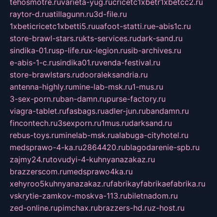
tehosmotre.ru
varieta-yug.ru
cricetc1xbetr1xbetcc2.ru
raytor-d.ru
atillagunn.ru
3d-file.ru
1xbeticricetc1xbetti5.ru
uafoot-statti.ru
e-abis1c.ru
store-brawl-stars.ru
kts-services.ru
dark-sand.ru
sindika-01.ru
sp-life.ru
x-legion.ru
sib-archives.ru
e-abis-1-c.ru
sindika01.ru
venda-festival.ru
store-brawlstars.ru
dooraleksandria.ru
antenna-highly.ru
mine-lab-msk.ru
1-mus.ru
3-sex-porn.ru
ban-damn.ru
purse-factory.ru
viagra-tablet.ru
fasbags.ru
adler-jun.ru
bandamn.ru
fincontech.ru
3sexporn.ru
1mus.ru
darksand.ru
rebus-toys.ru
minelab-msk.ru
alabuga-cityhotel.ru
medsprawo-4-ka.ru
2864420.ru
blagodarenie-spb.ru
zajmy24.ru
tovudyi-4-kuhnyanazakaz.ru
brazzerscom.ru
medsprawo4ka.ru
xehyroo5kuhnyanazakaz.ru
fabrikayfabrikaefabrika.ru
vskrytie-zamkov-moskva-113.ru
biletnadom.ru
zed-online.ru
pimchax.ru
brazzers-hd.ru
z-host.ru