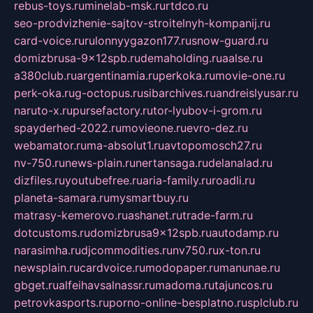
rebus-toys.ru
minelab-msk.ru
rtdco.ru
seo-prodvizhenie-sajtov-stroitelnyh-kompanij.ru
card-voice.ru
rulonnyygazon177.ru
snow-guard.ru
domizbrusa-9x12spb.ru
demaholding.ru
aalse.ru
a380club.ru
argentinamia.ru
perkoka.ru
movie-one.ru
perk-oka.ru
g-octopus.ru
sibarchives.ru
andreislyusar.ru
naruto-x.ru
pursefactory.ru
tor-lyubov-i-grom.ru
spayderhed-2022.ru
movieone.ru
evro-dez.ru
webamator.ru
ma-absolut1.ru
avtopomosch27.ru
nv-750.ru
news-plain.ru
nertansaga.ru
delanalad.ru
dizfiles.ru
youtubefree.ru
aria-family.ru
roadli.ru
planeta-samara.ru
mysmartbuy.ru
matrasy-kemerovo.ru
ashanet.ru
trade-farm.ru
dotcustoms.ru
domizbrusa9x12spb.ru
autodamp.ru
narasimha.ru
djcommodities.ru
nv750.ru
x-ton.ru
newsplain.ru
cardvoice.ru
modopaper.ru
manunae.ru
gbget.ru
alfeihavsalnassr.ru
madoma.ru
tajuncos.ru
petrovkasports.ru
porno-online-besplatno.ru
splclub.ru