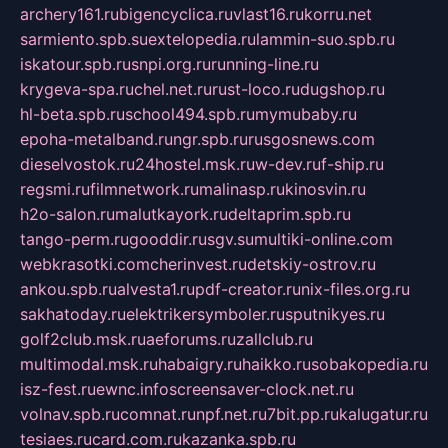
archery161.ru
bigencyclica.ru
vlast16.ru
korru.net
sarmiento.spb.su
extelopedia.ru
lammin-suo.spb.ru
iskatour.spb.ru
snpi.org.ru
running-line.ru
krygeva-spa.ru
chel.net.ru
rust-loco.ru
dugshop.ru
hl-beta.spb.ru
school494.spb.ru
mymubaby.ru
epoha-metalband.ru
ngr.spb.ru
rusgosnews.com
dieselvostok.ru
24hostel.msk.ru
w-dev.ru
f-ship.ru
regsmi.ru
filmnetwork.ru
malinasp.ru
kinosvin.ru
h2o-salon.ru
malutkayork.ru
deltaprim.spb.ru
tango-perm.ru
gooddir.ru
sgv.su
multiki-online.com
webkrasotki.com
cherinvest.ru
detskiy-ostrov.ru
ankou.spb.ru
alvesta1.ru
pdf-creator.ru
nix-files.org.ru
sakhatoday.ru
elektrikersymboler.ru
sputnikyes.ru
golf2club.msk.ru
aeforums.ru
zallclub.ru
multimodal.msk.ru
habaigry.ru
haikko.ru
sobakopedia.ru
isz-fest.ru
ewnc.info
screensaver-clock.net.ru
volnav.spb.ru
comnat.ru
npf.net.ru
7bit.pp.ru
kalugatur.ru
tesiaes.ru
card.com.ru
kazanka.spb.ru