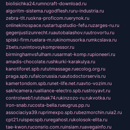
biolisichka24.ru
mncraft-download.ru
algoritm-sistema.ru
godflesh.ru
ru-industria.ru
zebra-tlt.ru
okna-proficom.ru
erynok.ru
onlinekinospace.ru
startupstudio-fefu.ru
zarges-ru.ru
gegenjustizunrecht.ru
autobalashov.ru
utrovortu.ru
spiski-firm.ru
elara-m.ru
kinomusorka.ru
mkcslava.ru
2bets.ru
vintovoykompressor.ru
birminghamvsfulham.ru
sarmat-komp.ru
pioneeri.ru
amadis-chocolate.ru
shkurki-karakulya.ru
kanotiforet.spb.ru
tutmassage.ru
ecolog.org.ru
praga.spb.ru
falcorussia.ru
autodoctorservis.ru
kamertondom.spb.ru
net-life.net.ru
avto-vozim.ru
sakhcamera.ru
alliance-electro.spb.ru
stroyavt.ru
controlweb1.ru
tdsak74.ru
kinzozo-ru.ru
kvotka.ru
iron-snab.ru
costa-bella.ru
eugrus.pp.ru
associaciya39.ru
primexpo.spb.ru
bezmorchin.ru
ia2.ru
cpt21.ru
ispecspb.ru
regahost.ru
kolosok-elita.ru
tae-kwon.ru
consrio.com.ru
insiam.ru
avegainfo.ru