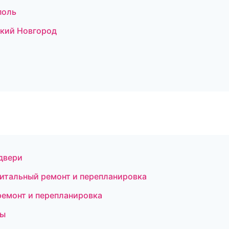
поль
икий Новгород
двери
итальный ремонт и перепланировка
емонт и перепланировка
мы