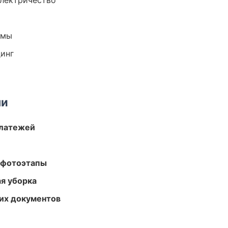
электричество
емы
динг
ми
платежей
 фотоэтапы
ая уборка
их документов