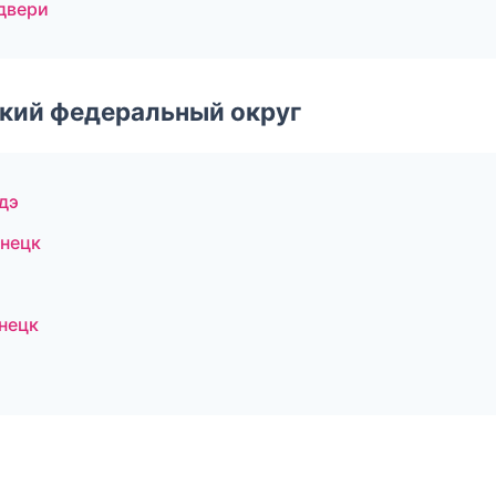
двери
ский федеральный округ
дэ
знецк
нецк