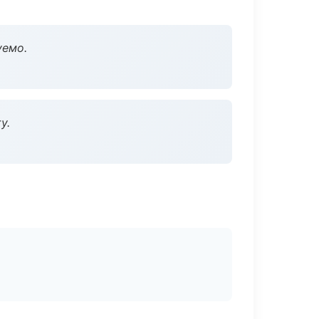
уемо.
у.