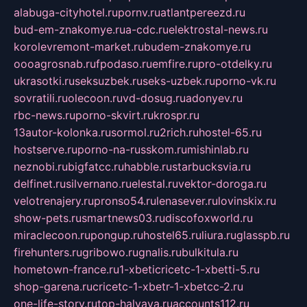
alabuga-cityhotel.ru
pornv.ru
atlantpereezd.ru
bud-em-znakomye.ru
a-cdc.ru
elektrostal-news.ru
korolevremont-market.ru
budem-znakomye.ru
oooagrosnab.ru
fpodaso.ru
emfire.ru
pro-otdelky.ru
ukrasotki.ru
seksuzbek.ru
seks-uzbek.ru
porno-vk.ru
sovratili.ru
olecoon.ru
vd-dosug.ru
adonyev.ru
rbc-news.ru
porno-skvirt.ru
krospr.ru
13autor-kolonka.ru
sormol.ru
2rich.ru
hostel-65.ru
hostserve.ru
porno-na-russkom.ru
mishinlab.ru
neznobi.ru
bigfatcc.ru
habble.ru
starbucksvia.ru
delfinet.ru
silvernano.ru
elestal.ru
vektor-doroga.ru
velotrenajery.ru
pronso54.ru
lenasever.ru
lovinskix.ru
show-pets.ru
smartnews03.ru
discofoxworld.ru
miraclecoon.ru
pongup.ru
hostel65.ru
liura.ru
glasspb.ru
firehunters.ru
gribowo.ru
gnalis.ru
bulkitula.ru
hometown-france.ru
1-xbeticricetc-1-xbetti-5.ru
shop-garena.ru
cricetc-1-xbetr-1-xbetcc-2.ru
one-life-story.ru
top-halyava.ru
accounts112.ru