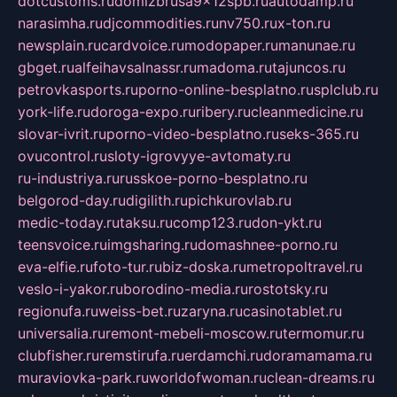
dotcustoms.ru
domizbrusa9x12spb.ru
autodamp.ru
narasimha.ru
djcommodities.ru
nv750.ru
x-ton.ru
newsplain.ru
cardvoice.ru
modopaper.ru
manunae.ru
gbget.ru
alfeihavsalnassr.ru
madoma.ru
tajuncos.ru
petrovkasports.ru
porno-online-besplatno.ru
splclub.ru
york-life.ru
doroga-expo.ru
ribery.ru
cleanmedicine.ru
slovar-ivrit.ru
porno-video-besplatno.ru
seks-365.ru
ovucontrol.ru
sloty-igrovyye-avtomaty.ru
ru-industriya.ru
russkoe-porno-besplatno.ru
belgorod-day.ru
digilith.ru
pichkurovlab.ru
medic-today.ru
taksu.ru
comp123.ru
don-ykt.ru
teensvoice.ru
imgsharing.ru
domashnee-porno.ru
eva-elfie.ru
foto-tur.ru
biz-doska.ru
metropoltravel.ru
veslo-i-yakor.ru
borodino-media.ru
rostotsky.ru
regionufa.ru
weiss-bet.ru
zaryna.ru
casinotablet.ru
universalia.ru
remont-mebeli-moscow.ru
termomur.ru
clubfisher.ru
remstirufa.ru
erdamchi.ru
doramamama.ru
muraviovka-park.ru
worldofwoman.ru
clean-dreams.ru