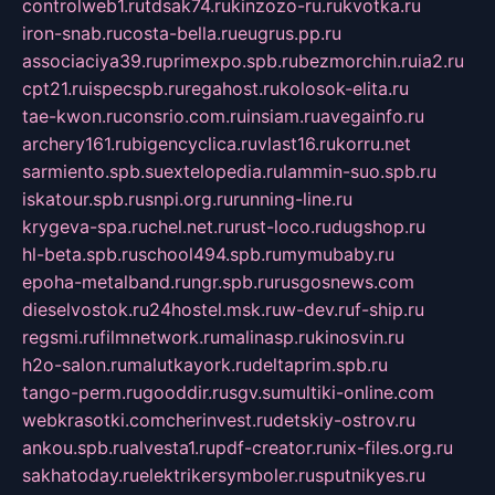
controlweb1.ru
tdsak74.ru
kinzozo-ru.ru
kvotka.ru
iron-snab.ru
costa-bella.ru
eugrus.pp.ru
associaciya39.ru
primexpo.spb.ru
bezmorchin.ru
ia2.ru
cpt21.ru
ispecspb.ru
regahost.ru
kolosok-elita.ru
tae-kwon.ru
consrio.com.ru
insiam.ru
avegainfo.ru
archery161.ru
bigencyclica.ru
vlast16.ru
korru.net
sarmiento.spb.su
extelopedia.ru
lammin-suo.spb.ru
iskatour.spb.ru
snpi.org.ru
running-line.ru
krygeva-spa.ru
chel.net.ru
rust-loco.ru
dugshop.ru
hl-beta.spb.ru
school494.spb.ru
mymubaby.ru
epoha-metalband.ru
ngr.spb.ru
rusgosnews.com
dieselvostok.ru
24hostel.msk.ru
w-dev.ru
f-ship.ru
regsmi.ru
filmnetwork.ru
malinasp.ru
kinosvin.ru
h2o-salon.ru
malutkayork.ru
deltaprim.spb.ru
tango-perm.ru
gooddir.ru
sgv.su
multiki-online.com
webkrasotki.com
cherinvest.ru
detskiy-ostrov.ru
ankou.spb.ru
alvesta1.ru
pdf-creator.ru
nix-files.org.ru
sakhatoday.ru
elektrikersymboler.ru
sputnikyes.ru