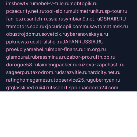
imshowtv.ru
mebel-v-tule.ru
mobtopik.ru
pcsecurity.net.ru
tool-sib.ru
multimetrunit.ru
sp-tour.ru
fan-cs.ru
santeh-russia.ru
symbian9.net.ru
DSHAIR.RU
tmmotors.spb.ru
xjocuricopii.com
musavtomat.msk.ru
obustrojdom.ru
sovetcik.ru
ybaranovskaya.ru
ppknews.ru
cult-alshei.ru
JAPANRUSSIA.RU
proekciyamebel.ru
imper-finans.ru
rim.org.ru
glamourai.ru
brassminus.ru
zabor-pro.ru
ftn.pp.ru
dorogoe58.ru
laimengpacker.ru
kuzova-zapchasti.ru
sageerp.ru
taxodrom.ru
dsrazvitie.ru
hardcity.net.ru
ratinghomegames.ru
topservice25.ru
gubernyan.ru
gtglasslined.ru
ii4.ru
tssport.spb.ru
andorra24.com
blackwallstreet.ru
oboimos.ru
optim-doors.com.ru
ikuch.ru
nycr.org.ru
npa21.ru
vremya-ch.spb.ru
desert000.ru
ivtorgi.ru
ifiori.ru
catalog-statei.ru
dcv.org.ru
spetsmaster174.ru
ipkameryhiseeu.ru
dum26.ru
ruspol.spb.ru
fr-opendp.ru
kam-solnyshko.ru
cheyenne-arapaho.ru
sevzapmetal.spb.ru