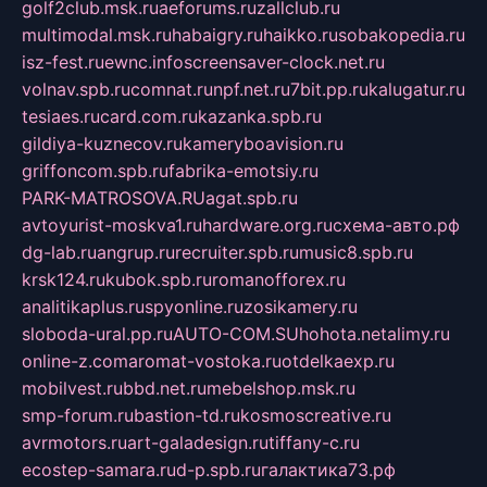
golf2club.msk.ru
aeforums.ru
zallclub.ru
multimodal.msk.ru
habaigry.ru
haikko.ru
sobakopedia.ru
isz-fest.ru
ewnc.info
screensaver-clock.net.ru
volnav.spb.ru
comnat.ru
npf.net.ru
7bit.pp.ru
kalugatur.ru
tesiaes.ru
card.com.ru
kazanka.spb.ru
gildiya-kuznecov.ru
kameryboavision.ru
griffoncom.spb.ru
fabrika-emotsiy.ru
PARK-MATROSOVA.RU
agat.spb.ru
avtoyurist-moskva1.ru
hardware.org.ru
схема-авто.рф
dg-lab.ru
angrup.ru
recruiter.spb.ru
music8.spb.ru
krsk124.ru
kubok.spb.ru
romanofforex.ru
analitikaplus.ru
spyonline.ru
zosikamery.ru
sloboda-ural.pp.ru
AUTO-COM.SU
hohota.net
alimy.ru
online-z.com
aromat-vostoka.ru
otdelkaexp.ru
mobilvest.ru
bbd.net.ru
mebelshop.msk.ru
smp-forum.ru
bastion-td.ru
kosmoscreative.ru
avrmotors.ru
art-galadesign.ru
tiffany-c.ru
ecostep-samara.ru
d-p.spb.ru
галактика73.рф