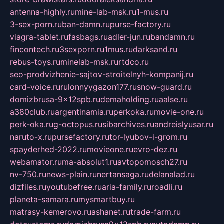
antenna-highly.ru
mine-lab-msk.ru
1-mus.ru
3-sex-porn.ru
ban-damn.ru
purse-factory.ru
viagra-tablet.ru
fasbags.ru
adler-jun.ru
bandamn.ru
fincontech.ru
3sexporn.ru
1mus.ru
darksand.ru
rebus-toys.ru
minelab-msk.ru
rtdco.ru
seo-prodvizhenie-sajtov-stroitelnyh-kompanij.ru
card-voice.ru
rulonnyygazon177.ru
snow-guard.ru
domizbrusa-9x12spb.ru
demaholding.ru
aalse.ru
a380club.ru
argentinamia.ru
perkoka.ru
movie-one.ru
perk-oka.ru
g-octopus.ru
sibarchives.ru
andreislyusar.ru
naruto-x.ru
pursefactory.ru
tor-lyubov-i-grom.ru
spayderhed-2022.ru
movieone.ru
evro-dez.ru
webamator.ru
ma-absolut1.ru
avtopomosch27.ru
nv-750.ru
news-plain.ru
nertansaga.ru
delanalad.ru
dizfiles.ru
youtubefree.ru
aria-family.ru
roadli.ru
planeta-samara.ru
mysmartbuy.ru
matrasy-kemerovo.ru
ashanet.ru
trade-farm.ru