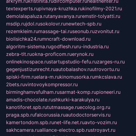
arkrym.ru
kristinita.ru
dircomputer.ru
healthenter.ru
textexperts.ru
pivnaya-kruzhka.ru
kinofilmy-2021.ru
demolalapaluza.ru
tanyavanya.ru
remstir-tolyatti.ru
msdip.ru
jdol.ru
sokolovr.ru
newtech-spb.ru
rezemkleim.ru
massage-tai.ru
seonub.ru
zvonitut.ru
biolisichka24.ru
mncraft-download.ru
algoritm-sistema.ru
godflesh.ru
ru-industria.ru
zebra-tlt.ru
okna-proficom.ru
erynok.ru
onlinekinospace.ru
startupstudio-fefu.ru
zarges-ru.ru
gegenjustizunrecht.ru
autobalashov.ru
utrovortu.ru
spiski-firm.ru
elara-m.ru
kinomusorka.ru
mkcslava.ru
2bets.ru
vintovoykompressor.ru
birminghamvsfulham.ru
sarmat-komp.ru
pioneeri.ru
amadis-chocolate.ru
shkurki-karakulya.ru
kanotiforet.spb.ru
tutmassage.ru
ecolog.org.ru
praga.spb.ru
falcorussia.ru
autodoctorservis.ru
kamertondom.spb.ru
net-life.net.ru
avto-vozim.ru
sakhcamera.ru
alliance-electro.spb.ru
stroyavt.ru