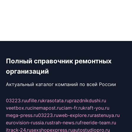
Полный справочник ремонтных
организаций
Актуальный каталог компаний по всей России
03223.ru
ufille.ru
krasotata.ru
prazdnikdushi.ru
veetbox.ru
cinemapost.ru
ciam-fr.ru
kraft-you.ru
mega-press.ru
03223.ru
web-explore.ru
rastenuya.ru
eurovision-russia.ru
strah-news.ru
freeride-team.ru
itrack-24.ru
sexshopexpress.ru
autostudiopro.ru