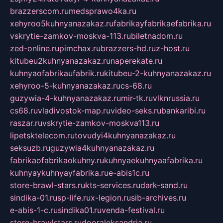
brazzerscom.ru
medsprawo4ka.ru
xehyroo5kuhnyanazakaz.ru
fabrikayfabrikaefabrika.ru
vskrytie-zamkov-moskva-113.ru
biletnadom.ru
zed-online.ru
pimchax.ru
brazzers-hd.ru
z-host.ru
kitubeu2kuhnyanazakaz.ru
naperekate.ru
kuhnyaofabrikaufabrik.ru
kitubeu-2-kuhnyanazakaz.ru
xehyroo-5-kuhnyanazakaz.ru
cs-68.ru
guzywia-4-kuhnyanazakaz.ru
mir-tk.ru
vlknrussia.ru
cs68.ru
vladivostok-map.ru
video-seks.ru
bankaribi.ru
raszar.ru
vskrytie-zamkov-moskva113.ru
lipetsktelecom.ru
tovudyi4kuhnyanazakaz.ru
seksuzb.ru
guzywia4kuhnyanazakaz.ru
fabrikaofabrikaokuhny.ru
kuhnyaekuhnyaafabrika.ru
kuhnyaykuhnyayfabrika.ru
e-abis1c.ru
store-brawl-stars.ru
kts-services.ru
dark-sand.ru
sindika-01.ru
sp-life.ru
x-legion.ru
sib-archives.ru
e-abis-1-c.ru
sindika01.ru
venda-festival.ru
store-brawlstars.ru
dooraleksandria.ru