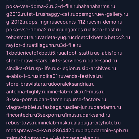
poka-vse-doma-2.ru
3-d-file.ru
hahahaharms.ru
g2012.ru
tst-1.ru
shaggy-cat.ru
opsmgr.ru
ev-gallery.ru
g-2012.ru
ops-mgr.ru
accounts-112.ru
csm-demo.ru
poka-vse-doma2.ru
airgungames.ru
allseo-host.ru
tehosmotre.ru
varieta-yug.ru
cricetc1xbetr1xbetcc2.ru
raytor-d.ru
atillagunn.ru
3d-file.ru
1xbeticricetc1xbetti5.ru
uafoot-statti.ru
e-abis1c.ru
store-brawl-stars.ru
kts-services.ru
dark-sand.ru
sindika-01.ru
sp-life.ru
x-legion.ru
sib-archives.ru
e-abis-1-c.ru
sindika01.ru
venda-festival.ru
store-brawlstars.ru
dooraleksandria.ru
antenna-highly.ru
mine-lab-msk.ru
1-mus.ru
3-sex-porn.ru
ban-damn.ru
purse-factory.ru
viagra-tablet.ru
fasbags.ru
adler-jun.ru
bandamn.ru
fincontech.ru
3sexporn.ru
1mus.ru
darksand.ru
rebus-toys.ru
minelab-msk.ru
alabuga-cityhotel.ru
medsprawo-4-ka.ru
2864420.ru
blagodarenie-spb.ru
zajmy24.ru
tovudyi-4-kuhnyanazakaz.ru