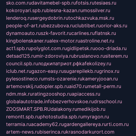
sko.com.ru
davitamebel-spb.ru
fotsis.ru
tesiaes.ru
kokoroyari.spb.ru
blesna-kazan.ru
mossilver.ru
lenderoq.ru
sergeydobrin.ru
tochkazvuka.msk.ru
people-of-art.ru
bezzubova.ru
clubtibet.ru
orior-aks.ru
dynamoauto.ru
szk-favorit.ru
carlines.ru
flatnsk.ru
kingbolenskaner.ru
alex-motor.ru
astroline.net.ru
act1.spb.ru
polyglot.com.ru
gidlipetsk.ru
ooo-driada.ru
detsad125.ru
mir-zdoroviya.ru
bruslanovo.ru
siterem.ru
council.spb.ru
лодкипатриот.рф
kafekolizey.ru
iclub.net.ru
gazon-easy.ru
sugarepilekb.ru
grinox.ru
pylesostineco.ru
msts-ozarenie.ru
kameryjooan.ru
artemovskij.ru
dopler.spb.ru
aid70.ru
metall-perm.ru
ndm.msk.ru
ratingzooshop.ru
apiaccess.ru
globalautotrade.info
bezverhovskoe.ru
drsschool.ru
ZOOSMART.SPB.RU
dalakony.ru
medikijob.ru
remontt.spb.ru
photostudia.spb.ru
myragon.ru
terramia.ru
academy62.ru
gardengallereya.ru
rti.com.ru
artem-news.ru
biserinca.ru
krasnodarkurort.com