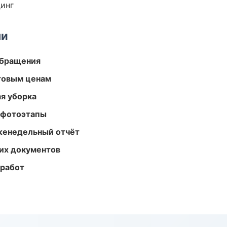
динг
ми
обращения
птовым ценам
ая уборка
 фотоэтапы
женедельный отчёт
их документов
 работ