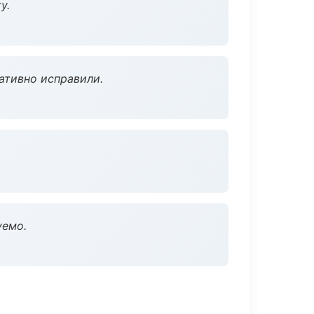
у.
ативно исправили.
уемо.