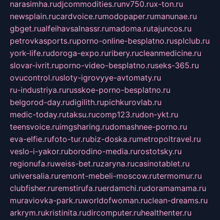
narasimha.ru
djcommodities.ru
nv750.ru
x-ton.ru
newsplain.ru
cardvoice.ru
modopaper.ru
manunae.ru
gbget.ru
alfeihavsalnassr.ru
madoma.ru
tajuncos.ru
petrovkasports.ru
porno-online-besplatno.ru
splclub.ru
york-life.ru
doroga-expo.ru
ribery.ru
cleanmedicine.ru
slovar-ivrit.ru
porno-video-besplatno.ru
seks-365.ru
ovucontrol.ru
sloty-igrovyye-avtomaty.ru
ru-industriya.ru
russkoe-porno-besplatno.ru
belgorod-day.ru
digilith.ru
pichkurovlab.ru
medic-today.ru
taksu.ru
comp123.ru
don-ykt.ru
teensvoice.ru
imgsharing.ru
domashnee-porno.ru
eva-elfie.ru
foto-tur.ru
biz-doska.ru
metropoltravel.ru
veslo-i-yakor.ru
borodino-media.ru
rostotsky.ru
regionufa.ru
weiss-bet.ru
zaryna.ru
casinotablet.ru
universalia.ru
remont-mebeli-moscow.ru
termomur.ru
clubfisher.ru
remstirufa.ru
erdamchi.ru
doramamama.ru
muraviovka-park.ru
worldofwoman.ru
clean-dreams.ru
arkrym.ru
kristinita.ru
dircomputer.ru
healthenter.ru