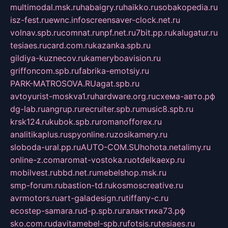
multimodal.msk.ru
habaigry.ru
haikko.ru
sobakopedia.ru
isz-fest.ru
ewnc.info
screensaver-clock.net.ru
volnav.spb.ru
comnat.ru
npf.net.ru
7bit.pp.ru
kalugatur.ru
tesiaes.ru
card.com.ru
kazanka.spb.ru
gildiya-kuznecov.ru
kameryboavision.ru
griffoncom.spb.ru
fabrika-emotsiy.ru
PARK-MATROSOVA.RU
agat.spb.ru
avtoyurist-moskva1.ru
hardware.org.ru
схема-авто.рф
dg-lab.ru
angrup.ru
recruiter.spb.ru
music8.spb.ru
krsk124.ru
kubok.spb.ru
romanofforex.ru
analitikaplus.ru
spyonline.ru
zosikamery.ru
sloboda-ural.pp.ru
AUTO-COM.SU
hohota.net
alimy.ru
online-z.com
aromat-vostoka.ru
otdelkaexp.ru
mobilvest.ru
bbd.net.ru
mebelshop.msk.ru
smp-forum.ru
bastion-td.ru
kosmoscreative.ru
avrmotors.ru
art-galadesign.ru
tiffany-c.ru
ecostep-samara.ru
d-p.spb.ru
галактика73.рф
sko.com.ru
davitamebel-spb.ru
fotsis.ru
tesiaes.ru