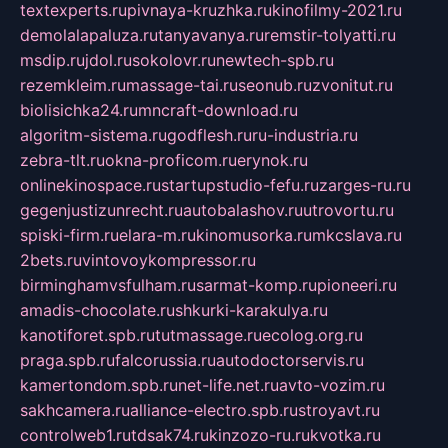
textexperts.ru
pivnaya-kruzhka.ru
kinofilmy-2021.ru
demolalapaluza.ru
tanyavanya.ru
remstir-tolyatti.ru
msdip.ru
jdol.ru
sokolovr.ru
newtech-spb.ru
rezemkleim.ru
massage-tai.ru
seonub.ru
zvonitut.ru
biolisichka24.ru
mncraft-download.ru
algoritm-sistema.ru
godflesh.ru
ru-industria.ru
zebra-tlt.ru
okna-proficom.ru
erynok.ru
onlinekinospace.ru
startupstudio-fefu.ru
zarges-ru.ru
gegenjustizunrecht.ru
autobalashov.ru
utrovortu.ru
spiski-firm.ru
elara-m.ru
kinomusorka.ru
mkcslava.ru
2bets.ru
vintovoykompressor.ru
birminghamvsfulham.ru
sarmat-komp.ru
pioneeri.ru
amadis-chocolate.ru
shkurki-karakulya.ru
kanotiforet.spb.ru
tutmassage.ru
ecolog.org.ru
praga.spb.ru
falcorussia.ru
autodoctorservis.ru
kamertondom.spb.ru
net-life.net.ru
avto-vozim.ru
sakhcamera.ru
alliance-electro.spb.ru
stroyavt.ru
controlweb1.ru
tdsak74.ru
kinzozo-ru.ru
kvotka.ru