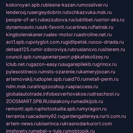
kokoroyari.spb.ru
blesna-kazan.ru
mossilver.ru
lenderoq.ru
sergeydobrin.ru
tochkazvuka.msk.ru
people-of-art.ru
bezzubova.ru
clubtibet.ru
orior-aks.ru
dynamoauto.ru
szk-favorit.ru
carlines.ru
flatnsk.ru
kingbolenskaner.ru
alex-motor.ru
astroline.net.ru
act1.spb.ru
polyglot.com.ru
gidlipetsk.ru
ooo-driada.ru
detsad125.ru
mir-zdoroviya.ru
bruslanovo.ru
siterem.ru
council.spb.ru
лодкипатриот.рф
kafekolizey.ru
iclub.net.ru
gazon-easy.ru
sugarepilekb.ru
grinox.ru
pylesostineco.ru
msts-ozarenie.ru
kameryjooan.ru
artemovskij.ru
dopler.spb.ru
aid70.ru
metall-perm.ru
ndm.msk.ru
ratingzooshop.ru
apiaccess.ru
globalautotrade.info
bezverhovskoe.ru
drsschool.ru
ZOOSMART.SPB.RU
dalakony.ru
medikijob.ru
remontt.spb.ru
photostudia.spb.ru
myragon.ru
terramia.ru
academy62.ru
gardengallereya.ru
rti.com.ru
artem-news.ru
biserinca.ru
krasnodarkurort.com
imshowtv.ru
mebel-v-tule.ru
mobtopik.ru