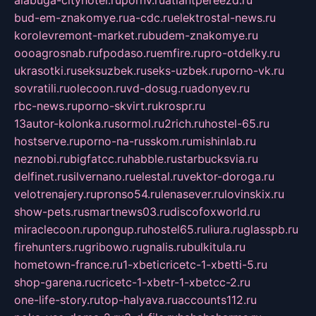
alabuga-cityhotel.ru
pornv.ru
atlantpereezd.ru
bud-em-znakomye.ru
a-cdc.ru
elektrostal-news.ru
korolevremont-market.ru
budem-znakomye.ru
oooagrosnab.ru
fpodaso.ru
emfire.ru
pro-otdelky.ru
ukrasotki.ru
seksuzbek.ru
seks-uzbek.ru
porno-vk.ru
sovratili.ru
olecoon.ru
vd-dosug.ru
adonyev.ru
rbc-news.ru
porno-skvirt.ru
krospr.ru
13autor-kolonka.ru
sormol.ru
2rich.ru
hostel-65.ru
hostserve.ru
porno-na-russkom.ru
mishinlab.ru
neznobi.ru
bigfatcc.ru
habble.ru
starbucksvia.ru
delfinet.ru
silvernano.ru
elestal.ru
vektor-doroga.ru
velotrenajery.ru
pronso54.ru
lenasever.ru
lovinskix.ru
show-pets.ru
smartnews03.ru
discofoxworld.ru
miraclecoon.ru
pongup.ru
hostel65.ru
liura.ru
glasspb.ru
firehunters.ru
gribowo.ru
gnalis.ru
bulkitula.ru
hometown-france.ru
1-xbeticricetc-1-xbetti-5.ru
shop-garena.ru
cricetc-1-xbetr-1-xbetcc-2.ru
one-life-story.ru
top-halyava.ru
accounts112.ru