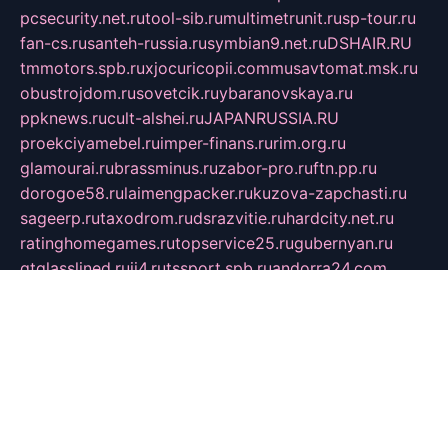
pcsecurity.net.ru
tool-sib.ru
multimetrunit.ru
sp-tour.ru
fan-cs.ru
santeh-russia.ru
symbian9.net.ru
DSHAIR.RU
tmmotors.spb.ru
xjocuricopii.com
musavtomat.msk.ru
obustrojdom.ru
sovetcik.ru
ybaranovskaya.ru
ppknews.ru
cult-alshei.ru
JAPANRUSSIA.RU
proekciyamebel.ru
imper-finans.ru
rim.org.ru
glamourai.ru
brassminus.ru
zabor-pro.ru
ftn.pp.ru
dorogoe58.ru
laimengpacker.ru
kuzova-zapchasti.ru
sageerp.ru
taxodrom.ru
dsrazvitie.ru
hardcity.net.ru
ratinghomegames.ru
topservice25.ru
gubernyan.ru
gtglasslined.ru
ii4.ru
tssport.spb.ru
andorra24.com
blackwallstreet.ru
oboimos.ru
optim-doors.com.ru
ikuch.ru
nycr.org.ru
npa21.ru
vremya-ch.spb.ru
desert000.ru
ivtorgi.ru
ifiori.ru
catalog-statei.ru
dcv.org.ru
spetsmaster174.ru
ipkameryhiseeu.ru
dum26.ru
ruspol.spb.ru
fr-opendp.ru
kam-solnyshko.ru
cheyenne-arapaho.ru
sevzapmetal.spb.ru
ted-lapidus.spb.ru
parasite-eliminator.ru