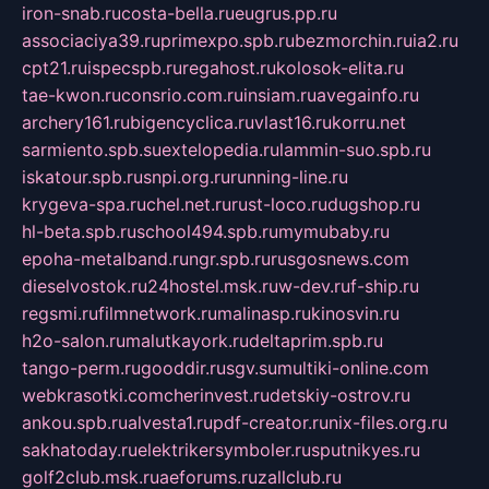
iron-snab.ru
costa-bella.ru
eugrus.pp.ru
associaciya39.ru
primexpo.spb.ru
bezmorchin.ru
ia2.ru
cpt21.ru
ispecspb.ru
regahost.ru
kolosok-elita.ru
tae-kwon.ru
consrio.com.ru
insiam.ru
avegainfo.ru
archery161.ru
bigencyclica.ru
vlast16.ru
korru.net
sarmiento.spb.su
extelopedia.ru
lammin-suo.spb.ru
iskatour.spb.ru
snpi.org.ru
running-line.ru
krygeva-spa.ru
chel.net.ru
rust-loco.ru
dugshop.ru
hl-beta.spb.ru
school494.spb.ru
mymubaby.ru
epoha-metalband.ru
ngr.spb.ru
rusgosnews.com
dieselvostok.ru
24hostel.msk.ru
w-dev.ru
f-ship.ru
regsmi.ru
filmnetwork.ru
malinasp.ru
kinosvin.ru
h2o-salon.ru
malutkayork.ru
deltaprim.spb.ru
tango-perm.ru
gooddir.ru
sgv.su
multiki-online.com
webkrasotki.com
cherinvest.ru
detskiy-ostrov.ru
ankou.spb.ru
alvesta1.ru
pdf-creator.ru
nix-files.org.ru
sakhatoday.ru
elektrikersymboler.ru
sputnikyes.ru
golf2club.msk.ru
aeforums.ru
zallclub.ru