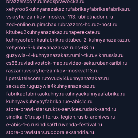
brazzerscom.ru
medsprawo4ka.ru
xehyroo5kuhnyanazakaz.ru
fabrikayfabrikaefabrika.ru
vskrytie-zamkov-moskva-113.ru
biletnadom.ru
zed-online.ru
pimchax.ru
brazzers-hd.ru
z-host.ru
kitubeu2kuhnyanazakaz.ru
naperekate.ru
kuhnyaofabrikaufabrik.ru
kitubeu-2-kuhnyanazakaz.ru
xehyroo-5-kuhnyanazakaz.ru
cs-68.ru
guzywia-4-kuhnyanazakaz.ru
mir-tk.ru
vlknrussia.ru
cs68.ru
vladivostok-map.ru
video-seks.ru
bankaribi.ru
raszar.ru
vskrytie-zamkov-moskva113.ru
lipetsktelecom.ru
tovudyi4kuhnyanazakaz.ru
seksuzb.ru
guzywia4kuhnyanazakaz.ru
fabrikaofabrikaokuhny.ru
kuhnyaekuhnyaafabrika.ru
kuhnyaykuhnyayfabrika.ru
e-abis1c.ru
store-brawl-stars.ru
kts-services.ru
dark-sand.ru
sindika-01.ru
sp-life.ru
x-legion.ru
sib-archives.ru
e-abis-1-c.ru
sindika01.ru
venda-festival.ru
store-brawlstars.ru
dooraleksandria.ru