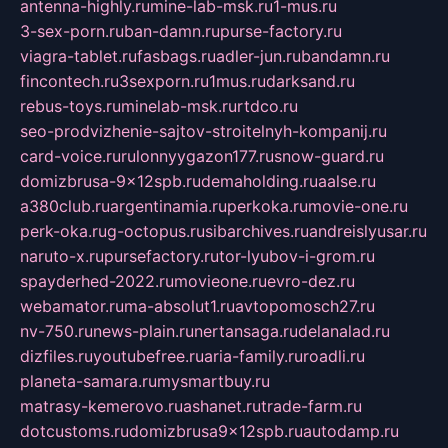
antenna-highly.ru
mine-lab-msk.ru
1-mus.ru
3-sex-porn.ru
ban-damn.ru
purse-factory.ru
viagra-tablet.ru
fasbags.ru
adler-jun.ru
bandamn.ru
fincontech.ru
3sexporn.ru
1mus.ru
darksand.ru
rebus-toys.ru
minelab-msk.ru
rtdco.ru
seo-prodvizhenie-sajtov-stroitelnyh-kompanij.ru
card-voice.ru
rulonnyygazon177.ru
snow-guard.ru
domizbrusa-9x12spb.ru
demaholding.ru
aalse.ru
a380club.ru
argentinamia.ru
perkoka.ru
movie-one.ru
perk-oka.ru
g-octopus.ru
sibarchives.ru
andreislyusar.ru
naruto-x.ru
pursefactory.ru
tor-lyubov-i-grom.ru
spayderhed-2022.ru
movieone.ru
evro-dez.ru
webamator.ru
ma-absolut1.ru
avtopomosch27.ru
nv-750.ru
news-plain.ru
nertansaga.ru
delanalad.ru
dizfiles.ru
youtubefree.ru
aria-family.ru
roadli.ru
planeta-samara.ru
mysmartbuy.ru
matrasy-kemerovo.ru
ashanet.ru
trade-farm.ru
dotcustoms.ru
domizbrusa9x12spb.ru
autodamp.ru