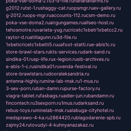
poka-vse-doma-2.ru
3-d-file.ru
hahahaharms.ru
g2012.ru
tst-1.ru
shaggy-cat.ru
opsmgr.ru
ev-gallery.ru
g-2012.ru
ops-mgr.ru
accounts-112.ru
csm-demo.ru
poka-vse-doma2.ru
airgungames.ru
allseo-host.ru
tehosmotre.ru
varieta-yug.ru
cricetc1xbetr1xbetcc2.ru
raytor-d.ru
atillagunn.ru
3d-file.ru
1xbeticricetc1xbetti5.ru
uafoot-statti.ru
e-abis1c.ru
store-brawl-stars.ru
kts-services.ru
dark-sand.ru
sindika-01.ru
sp-life.ru
x-legion.ru
sib-archives.ru
e-abis-1-c.ru
sindika01.ru
venda-festival.ru
store-brawlstars.ru
dooraleksandria.ru
antenna-highly.ru
mine-lab-msk.ru
1-mus.ru
3-sex-porn.ru
ban-damn.ru
purse-factory.ru
viagra-tablet.ru
fasbags.ru
adler-jun.ru
bandamn.ru
fincontech.ru
3sexporn.ru
1mus.ru
darksand.ru
rebus-toys.ru
minelab-msk.ru
alabuga-cityhotel.ru
medsprawo-4-ka.ru
2864420.ru
blagodarenie-spb.ru
zajmy24.ru
tovudyi-4-kuhnyanazakaz.ru