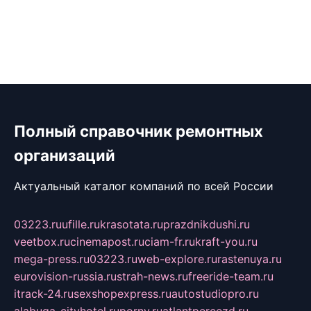
Полный справочник ремонтных
организаций
Актуальный каталог компаний по всей России
03223.ru
ufille.ru
krasotata.ru
prazdnikdushi.ru
veetbox.ru
cinemapost.ru
ciam-fr.ru
kraft-you.ru
mega-press.ru
03223.ru
web-explore.ru
rastenuya.ru
eurovision-russia.ru
strah-news.ru
freeride-team.ru
itrack-24.ru
sexshopexpress.ru
autostudiopro.ru