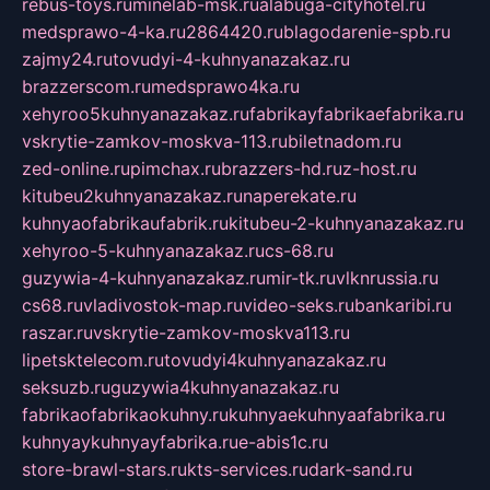
rebus-toys.ru
minelab-msk.ru
alabuga-cityhotel.ru
medsprawo-4-ka.ru
2864420.ru
blagodarenie-spb.ru
zajmy24.ru
tovudyi-4-kuhnyanazakaz.ru
brazzerscom.ru
medsprawo4ka.ru
xehyroo5kuhnyanazakaz.ru
fabrikayfabrikaefabrika.ru
vskrytie-zamkov-moskva-113.ru
biletnadom.ru
zed-online.ru
pimchax.ru
brazzers-hd.ru
z-host.ru
kitubeu2kuhnyanazakaz.ru
naperekate.ru
kuhnyaofabrikaufabrik.ru
kitubeu-2-kuhnyanazakaz.ru
xehyroo-5-kuhnyanazakaz.ru
cs-68.ru
guzywia-4-kuhnyanazakaz.ru
mir-tk.ru
vlknrussia.ru
cs68.ru
vladivostok-map.ru
video-seks.ru
bankaribi.ru
raszar.ru
vskrytie-zamkov-moskva113.ru
lipetsktelecom.ru
tovudyi4kuhnyanazakaz.ru
seksuzb.ru
guzywia4kuhnyanazakaz.ru
fabrikaofabrikaokuhny.ru
kuhnyaekuhnyaafabrika.ru
kuhnyaykuhnyayfabrika.ru
e-abis1c.ru
store-brawl-stars.ru
kts-services.ru
dark-sand.ru