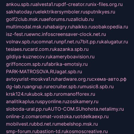
ankou.spb.ru
alvesta1.ru
pdf-creator.ru
nix-files.org.ru
sakhatoday.ru
elektrikersymboler.ru
sputnikyes.ru
golf2club.msk.ru
aeforums.ru
zallclub.ru
multimodal.msk.ru
habaigry.ru
haikko.ru
sobakopedia.ru
isz-fest.ru
ewnc.info
screensaver-clock.net.ru
volnav.spb.ru
comnat.ru
npf.net.ru
7bit.pp.ru
kalugatur.ru
tesiaes.ru
card.com.ru
kazanka.spb.ru
gildiya-kuznecov.ru
kameryboavision.ru
griffoncom.spb.ru
fabrika-emotsiy.ru
PARK-MATROSOVA.RU
agat.spb.ru
avtoyurist-moskva1.ru
hardware.org.ru
схема-авто.рф
dg-lab.ru
angrup.ru
recruiter.spb.ru
music8.spb.ru
krsk124.ru
kubok.spb.ru
romanofforex.ru
analitikaplus.ru
spyonline.ru
zosikamery.ru
sloboda-ural.pp.ru
AUTO-COM.SU
hohota.net
alimy.ru
online-z.com
aromat-vostoka.ru
otdelkaexp.ru
mobilvest.ru
bbd.net.ru
mebelshop.msk.ru
smp-forum.ru
bastion-td.ru
kosmoscreative.ru