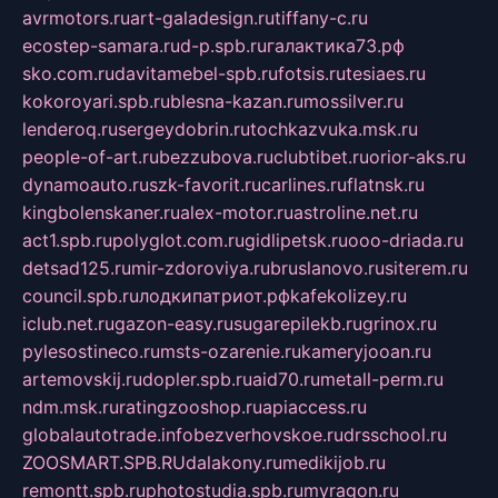
avrmotors.ru
art-galadesign.ru
tiffany-c.ru
ecostep-samara.ru
d-p.spb.ru
галактика73.рф
sko.com.ru
davitamebel-spb.ru
fotsis.ru
tesiaes.ru
kokoroyari.spb.ru
blesna-kazan.ru
mossilver.ru
lenderoq.ru
sergeydobrin.ru
tochkazvuka.msk.ru
people-of-art.ru
bezzubova.ru
clubtibet.ru
orior-aks.ru
dynamoauto.ru
szk-favorit.ru
carlines.ru
flatnsk.ru
kingbolenskaner.ru
alex-motor.ru
astroline.net.ru
act1.spb.ru
polyglot.com.ru
gidlipetsk.ru
ooo-driada.ru
detsad125.ru
mir-zdoroviya.ru
bruslanovo.ru
siterem.ru
council.spb.ru
лодкипатриот.рф
kafekolizey.ru
iclub.net.ru
gazon-easy.ru
sugarepilekb.ru
grinox.ru
pylesostineco.ru
msts-ozarenie.ru
kameryjooan.ru
artemovskij.ru
dopler.spb.ru
aid70.ru
metall-perm.ru
ndm.msk.ru
ratingzooshop.ru
apiaccess.ru
globalautotrade.info
bezverhovskoe.ru
drsschool.ru
ZOOSMART.SPB.RU
dalakony.ru
medikijob.ru
remontt.spb.ru
photostudia.spb.ru
myragon.ru