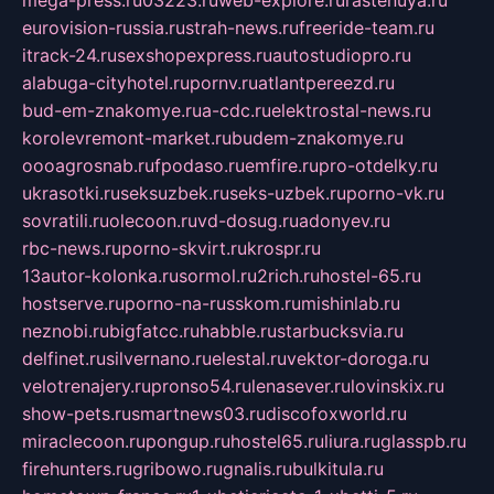
mega-press.ru
03223.ru
web-explore.ru
rastenuya.ru
eurovision-russia.ru
strah-news.ru
freeride-team.ru
itrack-24.ru
sexshopexpress.ru
autostudiopro.ru
alabuga-cityhotel.ru
pornv.ru
atlantpereezd.ru
bud-em-znakomye.ru
a-cdc.ru
elektrostal-news.ru
korolevremont-market.ru
budem-znakomye.ru
oooagrosnab.ru
fpodaso.ru
emfire.ru
pro-otdelky.ru
ukrasotki.ru
seksuzbek.ru
seks-uzbek.ru
porno-vk.ru
sovratili.ru
olecoon.ru
vd-dosug.ru
adonyev.ru
rbc-news.ru
porno-skvirt.ru
krospr.ru
13autor-kolonka.ru
sormol.ru
2rich.ru
hostel-65.ru
hostserve.ru
porno-na-russkom.ru
mishinlab.ru
neznobi.ru
bigfatcc.ru
habble.ru
starbucksvia.ru
delfinet.ru
silvernano.ru
elestal.ru
vektor-doroga.ru
velotrenajery.ru
pronso54.ru
lenasever.ru
lovinskix.ru
show-pets.ru
smartnews03.ru
discofoxworld.ru
miraclecoon.ru
pongup.ru
hostel65.ru
liura.ru
glasspb.ru
firehunters.ru
gribowo.ru
gnalis.ru
bulkitula.ru