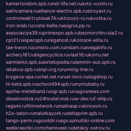
kamertondom.spb.ru
net-life.net.ru
avto-vozim.ru
sakhcamera.ru
alliance-electro.spb.ru
stroyavt.ru
controlweb1.ru
tdsak74.ru
kinzozo-ru.ru
kvotka.ru
iron-snab.ru
costa-bella.ru
eugrus.pp.ru
associaciya39.ru
primexpo.spb.ru
bezmorchin.ru
ia2.ru
cpt21.ru
ispecspb.ru
regahost.ru
kolosok-elita.ru
tae-kwon.ru
consrio.com.ru
insiam.ru
avegainfo.ru
archery161.ru
bigencyclica.ru
vlast16.ru
korru.net
sarmiento.spb.su
extelopedia.ru
lammin-suo.spb.ru
iskatour.spb.ru
snpi.org.ru
running-line.ru
krygeva-spa.ru
chel.net.ru
rust-loco.ru
dugshop.ru
hl-beta.spb.ru
school494.spb.ru
mymubaby.ru
epoha-metalband.ru
ngr.spb.ru
rusgosnews.com
dieselvostok.ru
24hostel.msk.ru
w-dev.ru
f-ship.ru
regsmi.ru
filmnetwork.ru
malinasp.ru
kinosvin.ru
h2o-salon.ru
malutkayork.ru
deltaprim.spb.ru
tango-perm.ru
gooddir.ru
sgv.su
multiki-online.com
webkrasotki.com
cherinvest.ru
detskiy-ostrov.ru