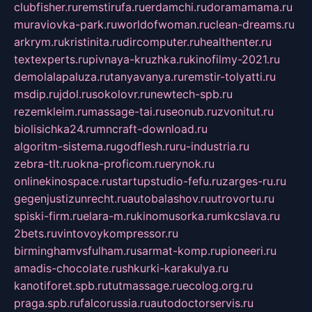
clubfisher.ru
remstirufa.ru
erdamchi.ru
doramamama.ru
muraviovka-park.ru
worldofwoman.ru
clean-dreams.ru
arkrym.ru
kristinita.ru
dircomputer.ru
healthenter.ru
textexperts.ru
pivnaya-kruzhka.ru
kinofilmy-2021.ru
demolalapaluza.ru
tanyavanya.ru
remstir-tolyatti.ru
msdip.ru
jdol.ru
sokolovr.ru
newtech-spb.ru
rezemkleim.ru
massage-tai.ru
seonub.ru
zvonitut.ru
biolisichka24.ru
mncraft-download.ru
algoritm-sistema.ru
godflesh.ru
ru-industria.ru
zebra-tlt.ru
okna-proficom.ru
erynok.ru
onlinekinospace.ru
startupstudio-fefu.ru
zarges-ru.ru
gegenjustizunrecht.ru
autobalashov.ru
utrovortu.ru
spiski-firm.ru
elara-m.ru
kinomusorka.ru
mkcslava.ru
2bets.ru
vintovoykompressor.ru
birminghamvsfulham.ru
sarmat-komp.ru
pioneeri.ru
amadis-chocolate.ru
shkurki-karakulya.ru
kanotiforet.spb.ru
tutmassage.ru
ecolog.org.ru
praga.spb.ru
falcorussia.ru
autodoctorservis.ru