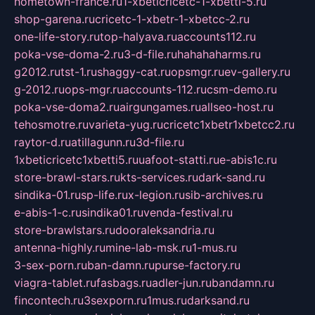
hometown-france.ru
1-xbeticricetc-1-xbetti-5.ru
shop-garena.ru
cricetc-1-xbetr-1-xbetcc-2.ru
one-life-story.ru
top-halyava.ru
accounts112.ru
poka-vse-doma-2.ru
3-d-file.ru
hahahaharms.ru
g2012.ru
tst-1.ru
shaggy-cat.ru
opsmgr.ru
ev-gallery.ru
g-2012.ru
ops-mgr.ru
accounts-112.ru
csm-demo.ru
poka-vse-doma2.ru
airgungames.ru
allseo-host.ru
tehosmotre.ru
varieta-yug.ru
cricetc1xbetr1xbetcc2.ru
raytor-d.ru
atillagunn.ru
3d-file.ru
1xbeticricetc1xbetti5.ru
uafoot-statti.ru
e-abis1c.ru
store-brawl-stars.ru
kts-services.ru
dark-sand.ru
sindika-01.ru
sp-life.ru
x-legion.ru
sib-archives.ru
e-abis-1-c.ru
sindika01.ru
venda-festival.ru
store-brawlstars.ru
dooraleksandria.ru
antenna-highly.ru
mine-lab-msk.ru
1-mus.ru
3-sex-porn.ru
ban-damn.ru
purse-factory.ru
viagra-tablet.ru
fasbags.ru
adler-jun.ru
bandamn.ru
fincontech.ru
3sexporn.ru
1mus.ru
darksand.ru