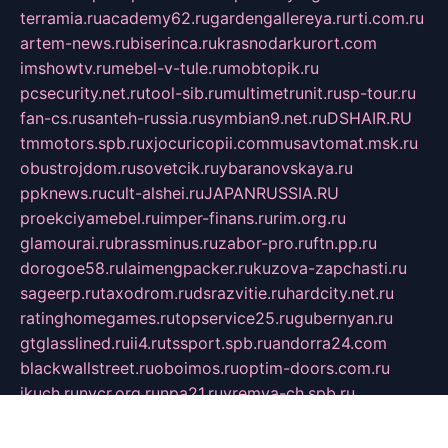
terramia.ru
academy62.ru
gardengallereya.ru
rti.com.ru
artem-news.ru
biserinca.ru
krasnodarkurort.com
imshowtv.ru
mebel-v-tule.ru
mobtopik.ru
pcsecurity.net.ru
tool-sib.ru
multimetrunit.ru
sp-tour.ru
fan-cs.ru
santeh-russia.ru
symbian9.net.ru
DSHAIR.RU
tmmotors.spb.ru
xjocuricopii.com
musavtomat.msk.ru
obustrojdom.ru
sovetcik.ru
ybaranovskaya.ru
ppknews.ru
cult-alshei.ru
JAPANRUSSIA.RU
proekciyamebel.ru
imper-finans.ru
rim.org.ru
glamourai.ru
brassminus.ru
zabor-pro.ru
ftn.pp.ru
dorogoe58.ru
laimengpacker.ru
kuzova-zapchasti.ru
sageerp.ru
taxodrom.ru
dsrazvitie.ru
hardcity.net.ru
ratinghomegames.ru
topservice25.ru
gubernyan.ru
gtglasslined.ru
ii4.ru
tssport.spb.ru
andorra24.com
blackwallstreet.ru
oboimos.ru
optim-doors.com.ru
ikuch.ru
nycr.org.ru
npa21.ru
vremya-ch.spb.ru
desert000.ru
ivtorgi.ru
ifiori.ru
catalog-statei.ru
dcv.org.ru
spetsmaster174.ru
ipkameryhiseeu.ru