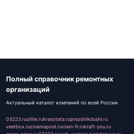
Полный справочник ремонтных
организаций
Актуальный каталог компаний по всей России
03223.ru
ufille.ru
krasotata.ru
prazdnikdushi.ru
veetbox.ru
cinemapost.ru
ciam-fr.ru
kraft-you.ru