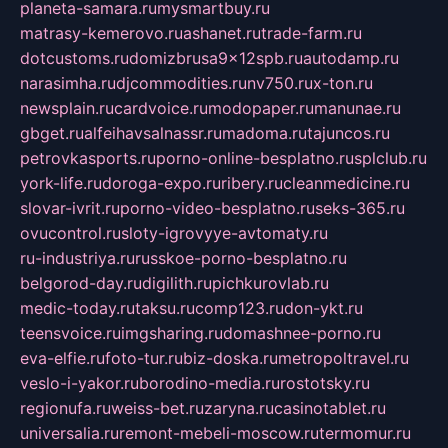
planeta-samara.ru
mysmartbuy.ru
matrasy-kemerovo.ru
ashanet.ru
trade-farm.ru
dotcustoms.ru
domizbrusa9x12spb.ru
autodamp.ru
narasimha.ru
djcommodities.ru
nv750.ru
x-ton.ru
newsplain.ru
cardvoice.ru
modopaper.ru
manunae.ru
gbget.ru
alfeihavsalnassr.ru
madoma.ru
tajuncos.ru
petrovkasports.ru
porno-online-besplatno.ru
splclub.ru
york-life.ru
doroga-expo.ru
ribery.ru
cleanmedicine.ru
slovar-ivrit.ru
porno-video-besplatno.ru
seks-365.ru
ovucontrol.ru
sloty-igrovyye-avtomaty.ru
ru-industriya.ru
russkoe-porno-besplatno.ru
belgorod-day.ru
digilith.ru
pichkurovlab.ru
medic-today.ru
taksu.ru
comp123.ru
don-ykt.ru
teensvoice.ru
imgsharing.ru
domashnee-porno.ru
eva-elfie.ru
foto-tur.ru
biz-doska.ru
metropoltravel.ru
veslo-i-yakor.ru
borodino-media.ru
rostotsky.ru
regionufa.ru
weiss-bet.ru
zaryna.ru
casinotablet.ru
universalia.ru
remont-mebeli-moscow.ru
termomur.ru