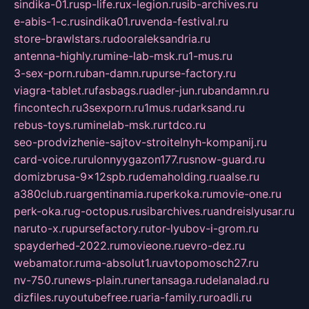
sindika-01.ru
sp-life.ru
x-legion.ru
sib-archives.ru
e-abis-1-c.ru
sindika01.ru
venda-festival.ru
store-brawlstars.ru
dooraleksandria.ru
antenna-highly.ru
mine-lab-msk.ru
1-mus.ru
3-sex-porn.ru
ban-damn.ru
purse-factory.ru
viagra-tablet.ru
fasbags.ru
adler-jun.ru
bandamn.ru
fincontech.ru
3sexporn.ru
1mus.ru
darksand.ru
rebus-toys.ru
minelab-msk.ru
rtdco.ru
seo-prodvizhenie-sajtov-stroitelnyh-kompanij.ru
card-voice.ru
rulonnyygazon177.ru
snow-guard.ru
domizbrusa-9x12spb.ru
demaholding.ru
aalse.ru
a380club.ru
argentinamia.ru
perkoka.ru
movie-one.ru
perk-oka.ru
g-octopus.ru
sibarchives.ru
andreislyusar.ru
naruto-x.ru
pursefactory.ru
tor-lyubov-i-grom.ru
spayderhed-2022.ru
movieone.ru
evro-dez.ru
webamator.ru
ma-absolut1.ru
avtopomosch27.ru
nv-750.ru
news-plain.ru
nertansaga.ru
delanalad.ru
dizfiles.ru
youtubefree.ru
aria-family.ru
roadli.ru