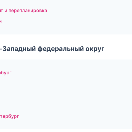
нт и перепланировка
и
о-Западный федеральный округ
рбург
етербург