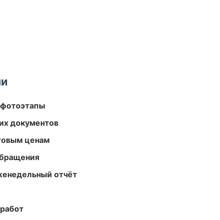
ми
 фотоэтапы
их документов
птовым ценам
обращения
женедельный отчёт
 работ