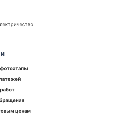
электричество
ми
 фотоэтапы
платежей
 работ
обращения
птовым ценам