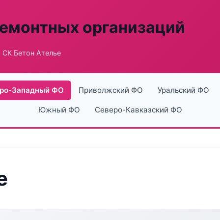
ремонтных организаций
 СК Бетон Ателье
ро-Западный ФО
Приволжский ФО
Уральский ФО
Южный ФО
Северо-Кавказский ФО
е