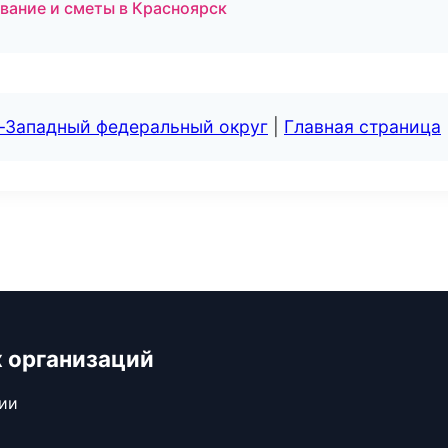
ание и сметы в Красноярск
о-Западный федеральный округ
|
Главная страница
 организаций
сии