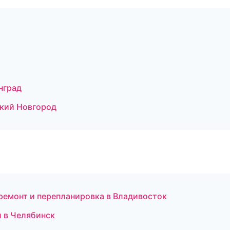
нград
икий Новгород
емонт и перепланировка в Владивосток
и в Челябинск