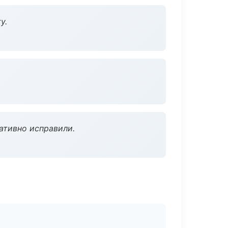
у.
ативно исправили.