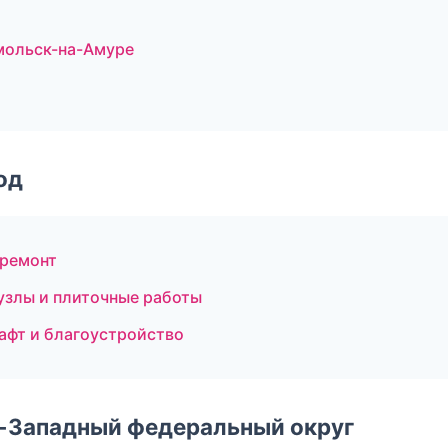
мольск-на-Амуре
од
 ремонт
узлы и плиточные работы
афт и благоустройство
о-Западный федеральный округ