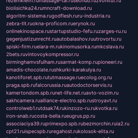
rezemkleim.ru
massage-tai.ru
seonub.ru
zvonitut.ru
biolisichka24.ru
mncraft-download.ru
algoritm-sistema.ru
godflesh.ru
ru-industria.ru
zebra-tlt.ru
okna-proficom.ru
erynok.ru
onlinekinospace.ru
startupstudio-fefu.ru
zarges-ru.ru
gegenjustizunrecht.ru
autobalashov.ru
utrovortu.ru
spiski-firm.ru
elara-m.ru
kinomusorka.ru
mkcslava.ru
2bets.ru
vintovoykompressor.ru
birminghamvsfulham.ru
sarmat-komp.ru
pioneeri.ru
amadis-chocolate.ru
shkurki-karakulya.ru
kanotiforet.spb.ru
tutmassage.ru
ecolog.org.ru
praga.spb.ru
falcorussia.ru
autodoctorservis.ru
kamertondom.spb.ru
net-life.net.ru
avto-vozim.ru
sakhcamera.ru
alliance-electro.spb.ru
stroyavt.ru
controlweb1.ru
tdsak74.ru
kinzozo-ru.ru
kvotka.ru
iron-snab.ru
costa-bella.ru
eugrus.pp.ru
associaciya39.ru
primexpo.spb.ru
bezmorchin.ru
ia2.ru
cpt21.ru
ispecspb.ru
regahost.ru
kolosok-elita.ru