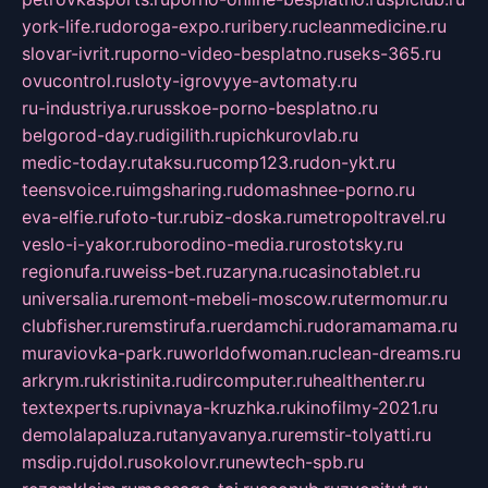
york-life.ru
doroga-expo.ru
ribery.ru
cleanmedicine.ru
slovar-ivrit.ru
porno-video-besplatno.ru
seks-365.ru
ovucontrol.ru
sloty-igrovyye-avtomaty.ru
ru-industriya.ru
russkoe-porno-besplatno.ru
belgorod-day.ru
digilith.ru
pichkurovlab.ru
medic-today.ru
taksu.ru
comp123.ru
don-ykt.ru
teensvoice.ru
imgsharing.ru
domashnee-porno.ru
eva-elfie.ru
foto-tur.ru
biz-doska.ru
metropoltravel.ru
veslo-i-yakor.ru
borodino-media.ru
rostotsky.ru
regionufa.ru
weiss-bet.ru
zaryna.ru
casinotablet.ru
universalia.ru
remont-mebeli-moscow.ru
termomur.ru
clubfisher.ru
remstirufa.ru
erdamchi.ru
doramamama.ru
muraviovka-park.ru
worldofwoman.ru
clean-dreams.ru
arkrym.ru
kristinita.ru
dircomputer.ru
healthenter.ru
textexperts.ru
pivnaya-kruzhka.ru
kinofilmy-2021.ru
demolalapaluza.ru
tanyavanya.ru
remstir-tolyatti.ru
msdip.ru
jdol.ru
sokolovr.ru
newtech-spb.ru