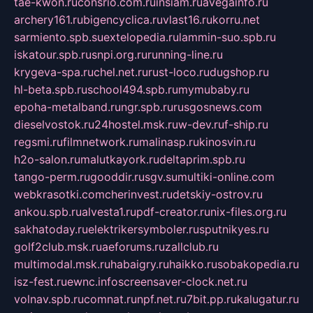
tae-kwon.ru
consrio.com.ru
insiam.ru
avegainfo.ru
archery161.ru
bigencyclica.ru
vlast16.ru
korru.net
sarmiento.spb.su
extelopedia.ru
lammin-suo.spb.ru
iskatour.spb.ru
snpi.org.ru
running-line.ru
krygeva-spa.ru
chel.net.ru
rust-loco.ru
dugshop.ru
hl-beta.spb.ru
school494.spb.ru
mymubaby.ru
epoha-metalband.ru
ngr.spb.ru
rusgosnews.com
dieselvostok.ru
24hostel.msk.ru
w-dev.ru
f-ship.ru
regsmi.ru
filmnetwork.ru
malinasp.ru
kinosvin.ru
h2o-salon.ru
malutkayork.ru
deltaprim.spb.ru
tango-perm.ru
gooddir.ru
sgv.su
multiki-online.com
webkrasotki.com
cherinvest.ru
detskiy-ostrov.ru
ankou.spb.ru
alvesta1.ru
pdf-creator.ru
nix-files.org.ru
sakhatoday.ru
elektrikersymboler.ru
sputnikyes.ru
golf2club.msk.ru
aeforums.ru
zallclub.ru
multimodal.msk.ru
habaigry.ru
haikko.ru
sobakopedia.ru
isz-fest.ru
ewnc.info
screensaver-clock.net.ru
volnav.spb.ru
comnat.ru
npf.net.ru
7bit.pp.ru
kalugatur.ru