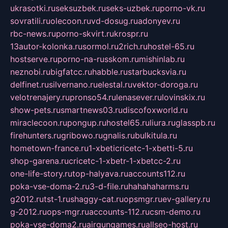
ukrasotki.ru
seksuzbek.ru
seks-uzbek.ru
porno-vk.ru
sovratili.ru
olecoon.ru
vd-dosug.ru
adonyev.ru
rbc-news.ru
porno-skvirt.ru
krospr.ru
13autor-kolonka.ru
sormol.ru
2rich.ru
hostel-65.ru
hostserve.ru
porno-na-russkom.ru
mishinlab.ru
neznobi.ru
bigfatcc.ru
habble.ru
starbucksvia.ru
delfinet.ru
silvernano.ru
elestal.ru
vektor-doroga.ru
velotrenajery.ru
pronso54.ru
lenasever.ru
lovinskix.ru
show-pets.ru
smartnews03.ru
discofoxworld.ru
miraclecoon.ru
pongup.ru
hostel65.ru
liura.ru
glasspb.ru
firehunters.ru
gribowo.ru
gnalis.ru
bulkitula.ru
hometown-france.ru
1-xbeticricetc-1-xbetti-5.ru
shop-garena.ru
cricetc-1-xbetr-1-xbetcc-2.ru
one-life-story.ru
top-halyava.ru
accounts112.ru
poka-vse-doma-2.ru
3-d-file.ru
hahahaharms.ru
g2012.ru
tst-1.ru
shaggy-cat.ru
opsmgr.ru
ev-gallery.ru
g-2012.ru
ops-mgr.ru
accounts-112.ru
csm-demo.ru
poka-vse-doma2.ru
airgungames.ru
allseo-host.ru