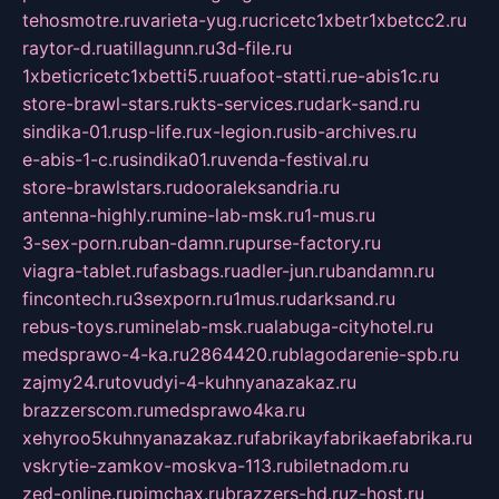
tehosmotre.ru
varieta-yug.ru
cricetc1xbetr1xbetcc2.ru
raytor-d.ru
atillagunn.ru
3d-file.ru
1xbeticricetc1xbetti5.ru
uafoot-statti.ru
e-abis1c.ru
store-brawl-stars.ru
kts-services.ru
dark-sand.ru
sindika-01.ru
sp-life.ru
x-legion.ru
sib-archives.ru
e-abis-1-c.ru
sindika01.ru
venda-festival.ru
store-brawlstars.ru
dooraleksandria.ru
antenna-highly.ru
mine-lab-msk.ru
1-mus.ru
3-sex-porn.ru
ban-damn.ru
purse-factory.ru
viagra-tablet.ru
fasbags.ru
adler-jun.ru
bandamn.ru
fincontech.ru
3sexporn.ru
1mus.ru
darksand.ru
rebus-toys.ru
minelab-msk.ru
alabuga-cityhotel.ru
medsprawo-4-ka.ru
2864420.ru
blagodarenie-spb.ru
zajmy24.ru
tovudyi-4-kuhnyanazakaz.ru
brazzerscom.ru
medsprawo4ka.ru
xehyroo5kuhnyanazakaz.ru
fabrikayfabrikaefabrika.ru
vskrytie-zamkov-moskva-113.ru
biletnadom.ru
zed-online.ru
pimchax.ru
brazzers-hd.ru
z-host.ru