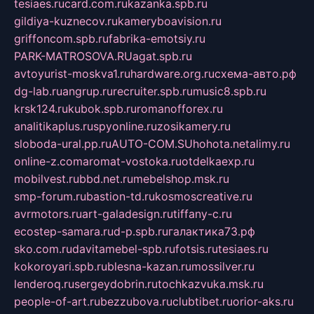
tesiaes.ru
card.com.ru
kazanka.spb.ru
gildiya-kuznecov.ru
kameryboavision.ru
griffoncom.spb.ru
fabrika-emotsiy.ru
PARK-MATROSOVA.RU
agat.spb.ru
avtoyurist-moskva1.ru
hardware.org.ru
схема-авто.рф
dg-lab.ru
angrup.ru
recruiter.spb.ru
music8.spb.ru
krsk124.ru
kubok.spb.ru
romanofforex.ru
analitikaplus.ru
spyonline.ru
zosikamery.ru
sloboda-ural.pp.ru
AUTO-COM.SU
hohota.net
alimy.ru
online-z.com
aromat-vostoka.ru
otdelkaexp.ru
mobilvest.ru
bbd.net.ru
mebelshop.msk.ru
smp-forum.ru
bastion-td.ru
kosmoscreative.ru
avrmotors.ru
art-galadesign.ru
tiffany-c.ru
ecostep-samara.ru
d-p.spb.ru
галактика73.рф
sko.com.ru
davitamebel-spb.ru
fotsis.ru
tesiaes.ru
kokoroyari.spb.ru
blesna-kazan.ru
mossilver.ru
lenderoq.ru
sergeydobrin.ru
tochkazvuka.msk.ru
people-of-art.ru
bezzubova.ru
clubtibet.ru
orior-aks.ru