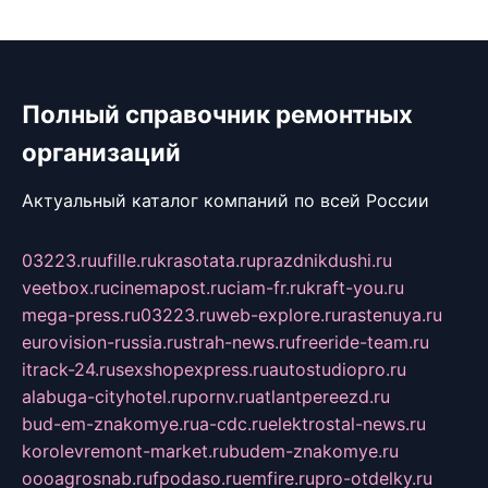
Полный справочник ремонтных
организаций
Актуальный каталог компаний по всей России
03223.ru
ufille.ru
krasotata.ru
prazdnikdushi.ru
veetbox.ru
cinemapost.ru
ciam-fr.ru
kraft-you.ru
mega-press.ru
03223.ru
web-explore.ru
rastenuya.ru
eurovision-russia.ru
strah-news.ru
freeride-team.ru
itrack-24.ru
sexshopexpress.ru
autostudiopro.ru
alabuga-cityhotel.ru
pornv.ru
atlantpereezd.ru
bud-em-znakomye.ru
a-cdc.ru
elektrostal-news.ru
korolevremont-market.ru
budem-znakomye.ru
oooagrosnab.ru
fpodaso.ru
emfire.ru
pro-otdelky.ru