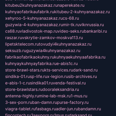
kitubeu2kuhnyanazakaz.ru
naperekate.ru
kuhnyaofabrikaufabrik.ru
kitubeu-2-kuhnyanazakaz.ru
xehyroo-5-kuhnyanazakaz.ru
cs-68.ru
guzywia-4-kuhnyanazakaz.ru
mir-tk.ru
vlknrussia.ru
cs68.ru
vladivostok-map.ru
video-seks.ru
bankaribi.ru
raszar.ru
vskrytie-zamkov-moskva113.ru
lipetsktelecom.ru
tovudyi4kuhnyanazakaz.ru
seksuzb.ru
guzywia4kuhnyanazakaz.ru
fabrikaofabrikaokuhny.ru
kuhnyaekuhnyaafabrika.ru
kuhnyaykuhnyayfabrika.ru
e-abis1c.ru
store-brawl-stars.ru
kts-services.ru
dark-sand.ru
sindika-01.ru
sp-life.ru
x-legion.ru
sib-archives.ru
e-abis-1-c.ru
sindika01.ru
venda-festival.ru
store-brawlstars.ru
dooraleksandria.ru
antenna-highly.ru
mine-lab-msk.ru
1-mus.ru
3-sex-porn.ru
ban-damn.ru
purse-factory.ru
viagra-tablet.ru
fasbags.ru
adler-jun.ru
bandamn.ru
fincontech.ru
3sexporn.ru
1mus.ru
darksand.ru