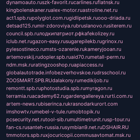
dynamoauto.ru
szk-favorit.ru
carlines.ru
flatnsk.ru
kingbolenskaner.ru
alex-motor.ru
astroline.net.ru
act1.spb.ru
polyglot.com.ru
gidlipetsk.ru
ooo-driada.ru
detsad125.ru
mir-zdoroviya.ru
bruslanovo.ru
siterem.ru
council.spb.ru
лодкипатриот.рф
kafekolizey.ru
iclub.net.ru
gazon-easy.ru
sugarepilekb.ru
grinox.ru
pylesostineco.ru
msts-ozarenie.ru
kameryjooan.ru
artemovskij.ru
dopler.spb.ru
aid70.ru
metall-perm.ru
ndm.msk.ru
ratingzooshop.ru
apiaccess.ru
globalautotrade.info
bezverhovskoe.ru
drsschool.ru
ZOOSMART.SPB.RU
dalakony.ru
medikijob.ru
remontt.spb.ru
photostudia.spb.ru
myragon.ru
terramia.ru
academy62.ru
gardengallereya.ru
rti.com.ru
artem-news.ru
biserinca.ru
krasnodarkurort.com
imshowtv.ru
mebel-v-tule.ru
mobtopik.ru
pcsecurity.net.ru
tool-sib.ru
multimetrunit.ru
sp-tour.ru
fan-cs.ru
santeh-russia.ru
symbian9.net.ru
DSHAIR.RU
tmmotors.spb.ru
xjocuricopii.com
musavtomat.msk.ru