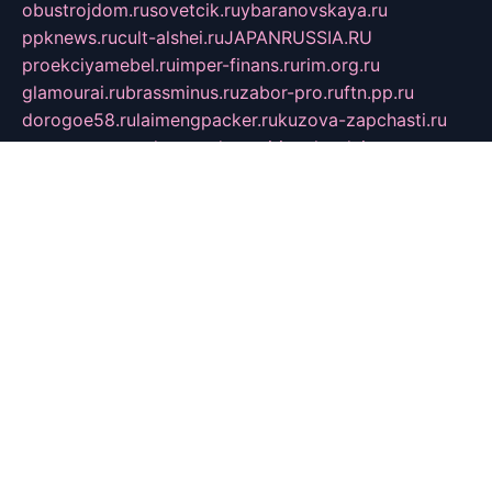
obustrojdom.ru
sovetcik.ru
ybaranovskaya.ru
ppknews.ru
cult-alshei.ru
JAPANRUSSIA.RU
proekciyamebel.ru
imper-finans.ru
rim.org.ru
glamourai.ru
brassminus.ru
zabor-pro.ru
ftn.pp.ru
dorogoe58.ru
laimengpacker.ru
kuzova-zapchasti.ru
sageerp.ru
taxodrom.ru
dsrazvitie.ru
hardcity.net.ru
ratinghomegames.ru
topservice25.ru
gubernyan.ru
gtglasslined.ru
ii4.ru
tssport.spb.ru
andorra24.com
blackwallstreet.ru
oboimos.ru
optim-doors.com.ru
ikuch.ru
nycr.org.ru
npa21.ru
vremya-ch.spb.ru
desert000.ru
ivtorgi.ru
ifiori.ru
catalog-statei.ru
dcv.org.ru
spetsmaster174.ru
ipkameryhiseeu.ru
dum26.ru
ruspol.spb.ru
fr-opendp.ru
kam-solnyshko.ru
cheyenne-arapaho.ru
sevzapmetal.spb.ru
ted-lapidus.spb.ru
parasite-eliminator.ru
sigma-complete.ru
modernworld.ru
dama-moda.ru
eholot-group.ru
sk-nvkz.ru
DRONGOLD.RU
democratia2.ru
i-farmer.ru
mass-sport.org