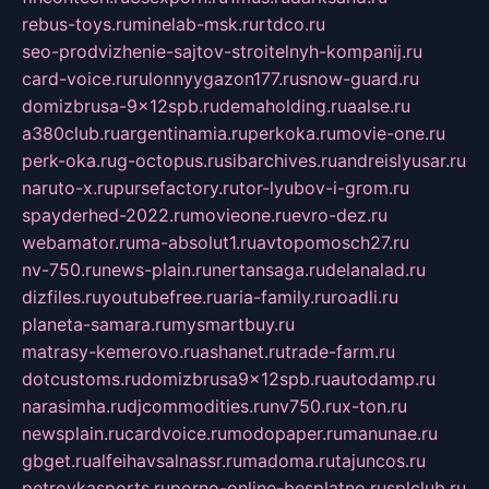
rebus-toys.ru
minelab-msk.ru
rtdco.ru
seo-prodvizhenie-sajtov-stroitelnyh-kompanij.ru
card-voice.ru
rulonnyygazon177.ru
snow-guard.ru
domizbrusa-9x12spb.ru
demaholding.ru
aalse.ru
a380club.ru
argentinamia.ru
perkoka.ru
movie-one.ru
perk-oka.ru
g-octopus.ru
sibarchives.ru
andreislyusar.ru
naruto-x.ru
pursefactory.ru
tor-lyubov-i-grom.ru
spayderhed-2022.ru
movieone.ru
evro-dez.ru
webamator.ru
ma-absolut1.ru
avtopomosch27.ru
nv-750.ru
news-plain.ru
nertansaga.ru
delanalad.ru
dizfiles.ru
youtubefree.ru
aria-family.ru
roadli.ru
planeta-samara.ru
mysmartbuy.ru
matrasy-kemerovo.ru
ashanet.ru
trade-farm.ru
dotcustoms.ru
domizbrusa9x12spb.ru
autodamp.ru
narasimha.ru
djcommodities.ru
nv750.ru
x-ton.ru
newsplain.ru
cardvoice.ru
modopaper.ru
manunae.ru
gbget.ru
alfeihavsalnassr.ru
madoma.ru
tajuncos.ru
petrovkasports.ru
porno-online-besplatno.ru
splclub.ru