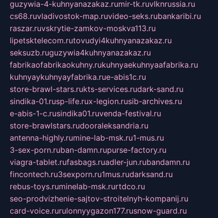
guzywia-4-kuhnyanazakaz.ru
mir-tk.ru
vlknrussia.ru
cs68.ru
vladivostok-map.ru
video-seks.ru
bankaribi.ru
raszar.ru
vskrytie-zamkov-moskva113.ru
lipetsktelecom.ru
tovudyi4kuhnyanazakaz.ru
seksuzb.ru
guzywia4kuhnyanazakaz.ru
fabrikaofabrikaokuhny.ru
kuhnyaekuhnyaafabrika.ru
kuhnyaykuhnyayfabrika.ru
e-abis1c.ru
store-brawl-stars.ru
kts-services.ru
dark-sand.ru
sindika-01.ru
sp-life.ru
x-legion.ru
sib-archives.ru
e-abis-1-c.ru
sindika01.ru
venda-festival.ru
store-brawlstars.ru
dooraleksandria.ru
antenna-highly.ru
mine-lab-msk.ru
1-mus.ru
3-sex-porn.ru
ban-damn.ru
purse-factory.ru
viagra-tablet.ru
fasbags.ru
adler-jun.ru
bandamn.ru
fincontech.ru
3sexporn.ru
1mus.ru
darksand.ru
rebus-toys.ru
minelab-msk.ru
rtdco.ru
seo-prodvizhenie-sajtov-stroitelnyh-kompanij.ru
card-voice.ru
rulonnyygazon177.ru
snow-guard.ru