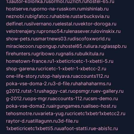
13autor-kolonka.ru
sormol.ru
2rich.ru
hostel-65.ru
hostserve.ru
porno-na-russkom.ru
mishinlab.ru
neznobi.ru
bigfatcc.ru
habble.ru
starbucksvia.ru
delfinet.ru
silvernano.ru
elestal.ru
vektor-doroga.ru
velotrenajery.ru
pronso54.ru
lenasever.ru
lovinskix.ru
show-pets.ru
smartnews03.ru
discofoxworld.ru
miraclecoon.ru
pongup.ru
hostel65.ru
liura.ru
glasspb.ru
firehunters.ru
gribowo.ru
gnalis.ru
bulkitula.ru
hometown-france.ru
1-xbeticricetc-1-xbetti-5.ru
shop-garena.ru
cricetc-1-xbetr-1-xbetcc-2.ru
one-life-story.ru
top-halyava.ru
accounts112.ru
poka-vse-doma-2.ru
3-d-file.ru
hahahaharms.ru
g2012.ru
tst-1.ru
shaggy-cat.ru
opsmgr.ru
ev-gallery.ru
g-2012.ru
ops-mgr.ru
accounts-112.ru
csm-demo.ru
poka-vse-doma2.ru
airgungames.ru
allseo-host.ru
tehosmotre.ru
varieta-yug.ru
cricetc1xbetr1xbetcc2.ru
raytor-d.ru
atillagunn.ru
3d-file.ru
1xbeticricetc1xbetti5.ru
uafoot-statti.ru
e-abis1c.ru