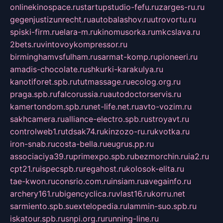
onlinekinospace.ru
startupstudio-fefu.ru
zarges-ru.ru
gegenjustizunrecht.ru
autobalashov.ru
utrovortu.ru
spiski-firm.ru
elara-m.ru
kinomusorka.ru
mkcslava.ru
2bets.ru
vintovoykompressor.ru
birminghamvsfulham.ru
sarmat-komp.ru
pioneeri.ru
amadis-chocolate.ru
shkurki-karakulya.ru
kanotiforet.spb.ru
tutmassage.ru
ecolog.org.ru
praga.spb.ru
falcorussia.ru
autodoctorservis.ru
kamertondom.spb.ru
net-life.net.ru
avto-vozim.ru
sakhcamera.ru
alliance-electro.spb.ru
stroyavt.ru
controlweb1.ru
tdsak74.ru
kinzozo-ru.ru
kvotka.ru
iron-snab.ru
costa-bella.ru
eugrus.pp.ru
associaciya39.ru
primexpo.spb.ru
bezmorchin.ru
ia2.ru
cpt21.ru
ispecspb.ru
regahost.ru
kolosok-elita.ru
tae-kwon.ru
consrio.com.ru
insiam.ru
avegainfo.ru
archery161.ru
bigencyclica.ru
vlast16.ru
korru.net
sarmiento.spb.su
extelopedia.ru
lammin-suo.spb.ru
iskatour.spb.ru
snpi.org.ru
running-line.ru