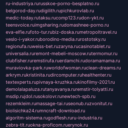
ru-industriya.ru
russkoe-porno-besplatno.ru
belgorod-day.ru
digilith.ru
pichkurovlab.ru
medic-today.ru
taksu.ru
comp123.ru
don-ykt.ru
teensvoice.ru
imgsharing.ru
domashnee-porno.ru
eva-elfie.ru
foto-tur.ru
biz-doska.ru
metropoltravel.ru
veslo-i-yakor.ru
borodino-media.ru
rostotsky.ru
regionufa.ru
weiss-bet.ru
zaryna.ru
casinotablet.ru
universalia.ru
remont-mebeli-moscow.ru
termomur.ru
clubfisher.ru
remstirufa.ru
erdamchi.ru
doramamama.ru
muraviovka-park.ru
worldofwoman.ru
clean-dreams.ru
arkrym.ru
kristinita.ru
dircomputer.ru
healthenter.ru
textexperts.ru
pivnaya-kruzhka.ru
kinofilmy-2021.ru
demolalapaluza.ru
tanyavanya.ru
remstir-tolyatti.ru
msdip.ru
jdol.ru
sokolovr.ru
newtech-spb.ru
rezemkleim.ru
massage-tai.ru
seonub.ru
zvonitut.ru
biolisichka24.ru
mncraft-download.ru
algoritm-sistema.ru
godflesh.ru
ru-industria.ru
zebra-tlt.ru
okna-proficom.ru
erynok.ru