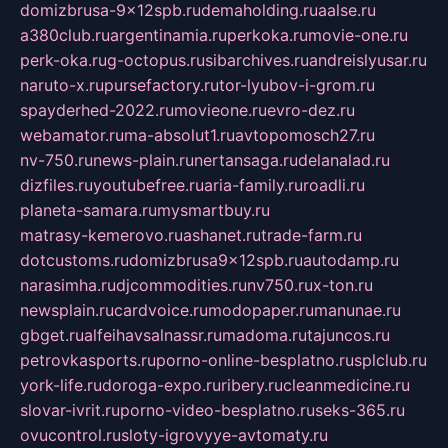
domizbrusa-9x12spb.ru
demaholding.ru
aalse.ru
a380club.ru
argentinamia.ru
perkoka.ru
movie-one.ru
perk-oka.ru
g-octopus.ru
sibarchives.ru
andreislyusar.ru
naruto-x.ru
pursefactory.ru
tor-lyubov-i-grom.ru
spayderhed-2022.ru
movieone.ru
evro-dez.ru
webamator.ru
ma-absolut1.ru
avtopomosch27.ru
nv-750.ru
news-plain.ru
nertansaga.ru
delanalad.ru
dizfiles.ru
youtubefree.ru
aria-family.ru
roadli.ru
planeta-samara.ru
mysmartbuy.ru
matrasy-kemerovo.ru
ashanet.ru
trade-farm.ru
dotcustoms.ru
domizbrusa9x12spb.ru
autodamp.ru
narasimha.ru
djcommodities.ru
nv750.ru
x-ton.ru
newsplain.ru
cardvoice.ru
modopaper.ru
manunae.ru
gbget.ru
alfeihavsalnassr.ru
madoma.ru
tajuncos.ru
petrovkasports.ru
porno-online-besplatno.ru
splclub.ru
york-life.ru
doroga-expo.ru
ribery.ru
cleanmedicine.ru
slovar-ivrit.ru
porno-video-besplatno.ru
seks-365.ru
ovucontrol.ru
sloty-igrovyye-avtomaty.ru