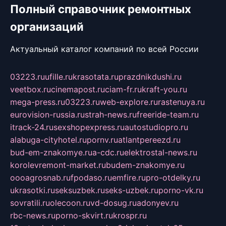
Полный справочник ремонтных
организаций
Актуальный каталог компаний по всей России
03223.ru
ufille.ru
krasotata.ru
prazdnikdushi.ru
veetbox.ru
cinemapost.ru
ciam-fr.ru
kraft-you.ru
mega-press.ru
03223.ru
web-explore.ru
rastenuya.ru
eurovision-russia.ru
strah-news.ru
freeride-team.ru
itrack-24.ru
sexshopexpress.ru
autostudiopro.ru
alabuga-cityhotel.ru
pornv.ru
atlantpereezd.ru
bud-em-znakomye.ru
a-cdc.ru
elektrostal-news.ru
korolevremont-market.ru
budem-znakomye.ru
oooagrosnab.ru
fpodaso.ru
emfire.ru
pro-otdelky.ru
ukrasotki.ru
seksuzbek.ru
seks-uzbek.ru
porno-vk.ru
sovratili.ru
olecoon.ru
vd-dosug.ru
adonyev.ru
rbc-news.ru
porno-skvirt.ru
krospr.ru