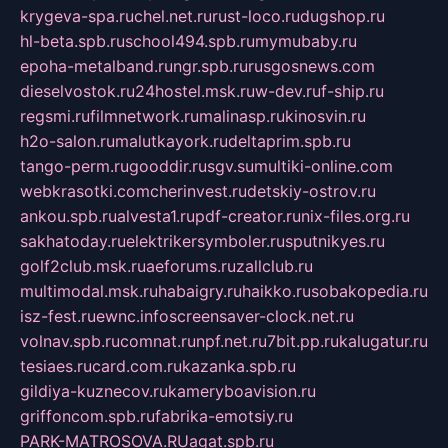
krygeva-spa.ru
chel.net.ru
rust-loco.ru
dugshop.ru
hl-beta.spb.ru
school494.spb.ru
mymubaby.ru
epoha-metalband.ru
ngr.spb.ru
rusgosnews.com
dieselvostok.ru
24hostel.msk.ru
w-dev.ru
f-ship.ru
regsmi.ru
filmnetwork.ru
malinasp.ru
kinosvin.ru
h2o-salon.ru
malutkayork.ru
deltaprim.spb.ru
tango-perm.ru
gooddir.ru
sgv.su
multiki-online.com
webkrasotki.com
cherinvest.ru
detskiy-ostrov.ru
ankou.spb.ru
alvesta1.ru
pdf-creator.ru
nix-files.org.ru
sakhatoday.ru
elektrikersymboler.ru
sputnikyes.ru
golf2club.msk.ru
aeforums.ru
zallclub.ru
multimodal.msk.ru
habaigry.ru
haikko.ru
sobakopedia.ru
isz-fest.ru
ewnc.info
screensaver-clock.net.ru
volnav.spb.ru
comnat.ru
npf.net.ru
7bit.pp.ru
kalugatur.ru
tesiaes.ru
card.com.ru
kazanka.spb.ru
gildiya-kuznecov.ru
kameryboavision.ru
griffoncom.spb.ru
fabrika-emotsiy.ru
PARK-MATROSOVA.RU
agat.spb.ru