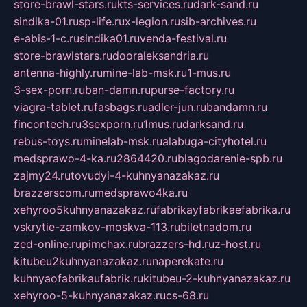
store-brawl-stars.ru
kts-services.ru
dark-sand.ru
sindika-01.ru
sp-life.ru
x-legion.ru
sib-archives.ru
e-abis-1-c.ru
sindika01.ru
venda-festival.ru
store-brawlstars.ru
dooraleksandria.ru
antenna-highly.ru
mine-lab-msk.ru
1-mus.ru
3-sex-porn.ru
ban-damn.ru
purse-factory.ru
viagra-tablet.ru
fasbags.ru
adler-jun.ru
bandamn.ru
fincontech.ru
3sexporn.ru
1mus.ru
darksand.ru
rebus-toys.ru
minelab-msk.ru
alabuga-cityhotel.ru
medsprawo-4-ka.ru
2864420.ru
blagodarenie-spb.ru
zajmy24.ru
tovudyi-4-kuhnyanazakaz.ru
brazzerscom.ru
medsprawo4ka.ru
xehyroo5kuhnyanazakaz.ru
fabrikayfabrikaefabrika.ru
vskrytie-zamkov-moskva-113.ru
biletnadom.ru
zed-online.ru
pimchax.ru
brazzers-hd.ru
z-host.ru
kitubeu2kuhnyanazakaz.ru
naperekate.ru
kuhnyaofabrikaufabrik.ru
kitubeu-2-kuhnyanazakaz.ru
xehyroo-5-kuhnyanazakaz.ru
cs-68.ru