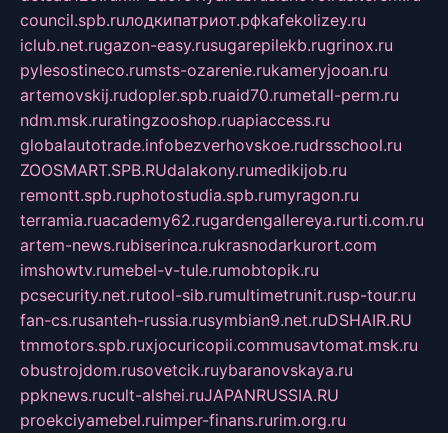
council.spb.ru
лодкипатриот.рф
kafekolizey.ru
iclub.net.ru
gazon-easy.ru
sugarepilekb.ru
grinox.ru
pylesostineco.ru
msts-ozarenie.ru
kameryjooan.ru
artemovskij.ru
dopler.spb.ru
aid70.ru
metall-perm.ru
ndm.msk.ru
ratingzooshop.ru
apiaccess.ru
globalautotrade.info
bezverhovskoe.ru
drsschool.ru
ZOOSMART.SPB.RU
dalakony.ru
medikijob.ru
remontt.spb.ru
photostudia.spb.ru
myragon.ru
terramia.ru
academy62.ru
gardengallereya.ru
rti.com.ru
artem-news.ru
biserinca.ru
krasnodarkurort.com
imshowtv.ru
mebel-v-tule.ru
mobtopik.ru
pcsecurity.net.ru
tool-sib.ru
multimetrunit.ru
sp-tour.ru
fan-cs.ru
santeh-russia.ru
symbian9.net.ru
DSHAIR.RU
tmmotors.spb.ru
xjocuricopii.com
musavtomat.msk.ru
obustrojdom.ru
sovetcik.ru
ybaranovskaya.ru
ppknews.ru
cult-alshei.ru
JAPANRUSSIA.RU
proekciyamebel.ru
imper-finans.ru
rim.org.ru
glamourai.ru
brassminus.ru
zabor-pro.ru
ftn.pp.ru