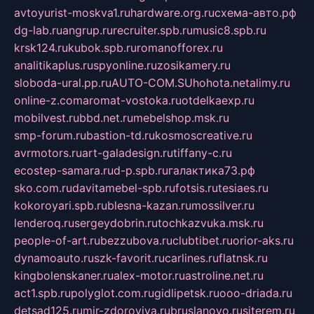
avtoyurist-moskva1.ru
hardware.org.ru
схема-авто.рф
dg-lab.ru
angrup.ru
recruiter.spb.ru
music8.spb.ru
krsk124.ru
kubok.spb.ru
romanofforex.ru
analitikaplus.ru
spyonline.ru
zosikamery.ru
sloboda-ural.pp.ru
AUTO-COM.SU
hohota.net
alimy.ru
online-z.com
aromat-vostoka.ru
otdelkaexp.ru
mobilvest.ru
bbd.net.ru
mebelshop.msk.ru
smp-forum.ru
bastion-td.ru
kosmoscreative.ru
avrmotors.ru
art-galadesign.ru
tiffany-c.ru
ecostep-samara.ru
d-p.spb.ru
галактика73.рф
sko.com.ru
davitamebel-spb.ru
fotsis.ru
tesiaes.ru
kokoroyari.spb.ru
blesna-kazan.ru
mossilver.ru
lenderoq.ru
sergeydobrin.ru
tochkazvuka.msk.ru
people-of-art.ru
bezzubova.ru
clubtibet.ru
orior-aks.ru
dynamoauto.ru
szk-favorit.ru
carlines.ru
flatnsk.ru
kingbolenskaner.ru
alex-motor.ru
astroline.net.ru
act1.spb.ru
polyglot.com.ru
gidlipetsk.ru
ooo-driada.ru
detsad125.ru
mir-zdoroviya.ru
bruslanovo.ru
siterem.ru