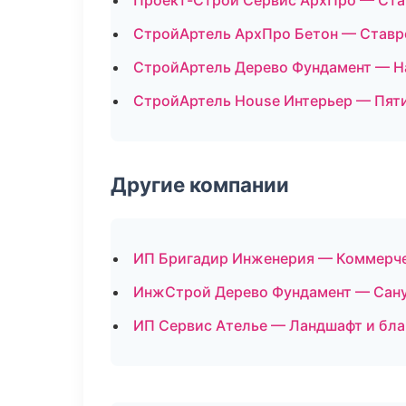
Проект-Строй Сервис АрхПро — Ст
СтройАртель АрхПро Бетон — Ставр
СтройАртель Дерево Фундамент — Н
СтройАртель House Интерьер — Пят
Другие компании
ИП Бригадир Инженерия — Коммерче
ИнжСтрой Дерево Фундамент — Сану
ИП Сервис Ателье — Ландшафт и бла