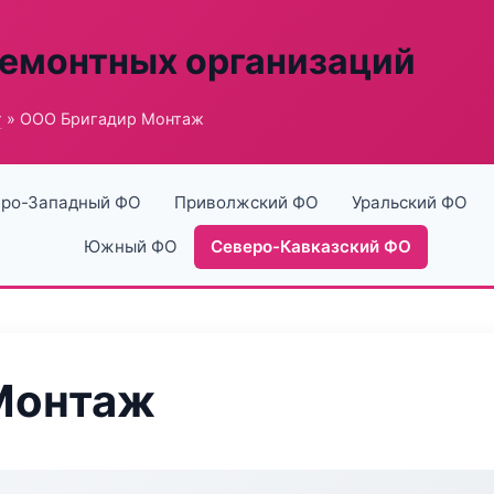
ремонтных организаций
г
» ООО Бригадир Монтаж
ро-Западный ФО
Приволжский ФО
Уральский ФО
Южный ФО
Северо-Кавказский ФО
Монтаж