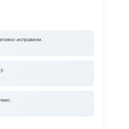
ативно исправили.
у.
уемо.