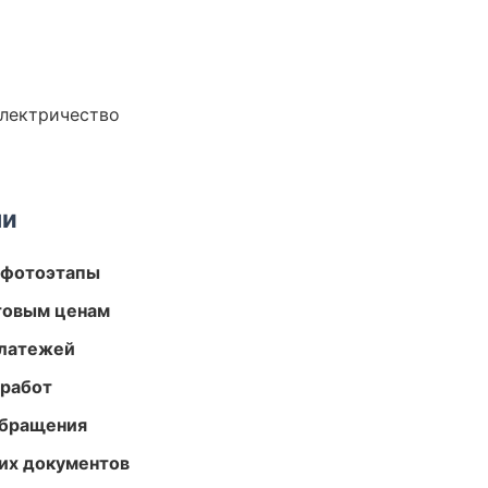
электричество
ми
 фотоэтапы
птовым ценам
платежей
 работ
обращения
их документов