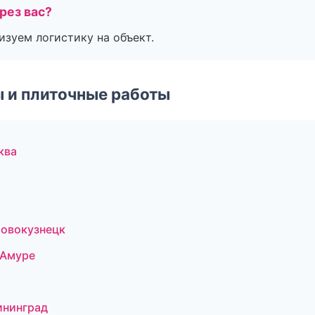
рез вас?
изуем логистику на объект.
 и плиточные работы
ква
овокузнецк
-Амуре
ининград