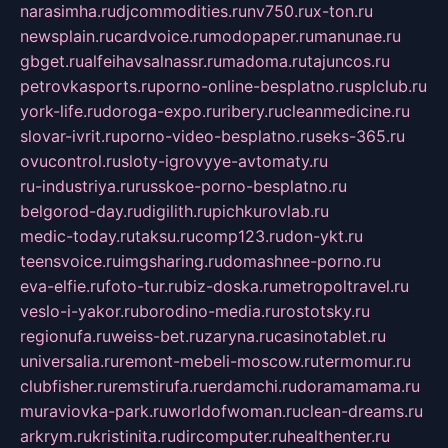
narasimha.ru
djcommodities.ru
nv750.ru
x-ton.ru
newsplain.ru
cardvoice.ru
modopaper.ru
manunae.ru
gbget.ru
alfeihavsalnassr.ru
madoma.ru
tajuncos.ru
petrovkasports.ru
porno-online-besplatno.ru
splclub.ru
york-life.ru
doroga-expo.ru
ribery.ru
cleanmedicine.ru
slovar-ivrit.ru
porno-video-besplatno.ru
seks-365.ru
ovucontrol.ru
sloty-igrovyye-avtomaty.ru
ru-industriya.ru
russkoe-porno-besplatno.ru
belgorod-day.ru
digilith.ru
pichkurovlab.ru
medic-today.ru
taksu.ru
comp123.ru
don-ykt.ru
teensvoice.ru
imgsharing.ru
domashnee-porno.ru
eva-elfie.ru
foto-tur.ru
biz-doska.ru
metropoltravel.ru
veslo-i-yakor.ru
borodino-media.ru
rostotsky.ru
regionufa.ru
weiss-bet.ru
zaryna.ru
casinotablet.ru
universalia.ru
remont-mebeli-moscow.ru
termomur.ru
clubfisher.ru
remstirufa.ru
erdamchi.ru
doramamama.ru
muraviovka-park.ru
worldofwoman.ru
clean-dreams.ru
arkrym.ru
kristinita.ru
dircomputer.ru
healthenter.ru