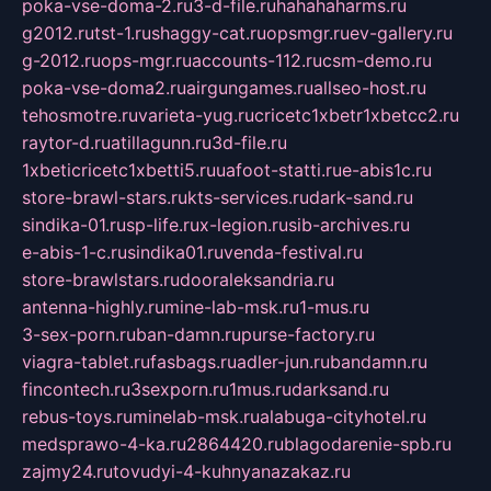
poka-vse-doma-2.ru
3-d-file.ru
hahahaharms.ru
g2012.ru
tst-1.ru
shaggy-cat.ru
opsmgr.ru
ev-gallery.ru
g-2012.ru
ops-mgr.ru
accounts-112.ru
csm-demo.ru
poka-vse-doma2.ru
airgungames.ru
allseo-host.ru
tehosmotre.ru
varieta-yug.ru
cricetc1xbetr1xbetcc2.ru
raytor-d.ru
atillagunn.ru
3d-file.ru
1xbeticricetc1xbetti5.ru
uafoot-statti.ru
e-abis1c.ru
store-brawl-stars.ru
kts-services.ru
dark-sand.ru
sindika-01.ru
sp-life.ru
x-legion.ru
sib-archives.ru
e-abis-1-c.ru
sindika01.ru
venda-festival.ru
store-brawlstars.ru
dooraleksandria.ru
antenna-highly.ru
mine-lab-msk.ru
1-mus.ru
3-sex-porn.ru
ban-damn.ru
purse-factory.ru
viagra-tablet.ru
fasbags.ru
adler-jun.ru
bandamn.ru
fincontech.ru
3sexporn.ru
1mus.ru
darksand.ru
rebus-toys.ru
minelab-msk.ru
alabuga-cityhotel.ru
medsprawo-4-ka.ru
2864420.ru
blagodarenie-spb.ru
zajmy24.ru
tovudyi-4-kuhnyanazakaz.ru