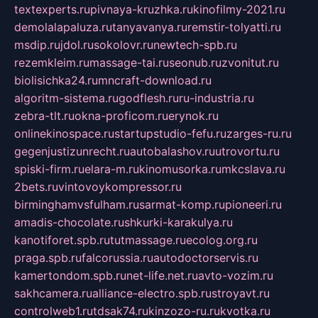
textexperts.ru
pivnaya-kruzhka.ru
kinofilmy-2021.ru
demolalapaluza.ru
tanyavanya.ru
remstir-tolyatti.ru
msdip.ru
jdol.ru
sokolovr.ru
newtech-spb.ru
rezemkleim.ru
massage-tai.ru
seonub.ru
zvonitut.ru
biolisichka24.ru
mncraft-download.ru
algoritm-sistema.ru
godflesh.ru
ru-industria.ru
zebra-tlt.ru
okna-proficom.ru
erynok.ru
onlinekinospace.ru
startupstudio-fefu.ru
zarges-ru.ru
gegenjustizunrecht.ru
autobalashov.ru
utrovortu.ru
spiski-firm.ru
elara-m.ru
kinomusorka.ru
mkcslava.ru
2bets.ru
vintovoykompressor.ru
birminghamvsfulham.ru
sarmat-komp.ru
pioneeri.ru
amadis-chocolate.ru
shkurki-karakulya.ru
kanotiforet.spb.ru
tutmassage.ru
ecolog.org.ru
praga.spb.ru
falcorussia.ru
autodoctorservis.ru
kamertondom.spb.ru
net-life.net.ru
avto-vozim.ru
sakhcamera.ru
alliance-electro.spb.ru
stroyavt.ru
controlweb1.ru
tdsak74.ru
kinzozo-ru.ru
kvotka.ru