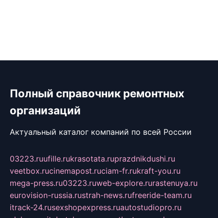
Полный справочник ремонтных
организаций
Актуальный каталог компаний по всей России
03223.ru
ufille.ru
krasotata.ru
prazdnikdushi.ru
veetbox.ru
cinemapost.ru
ciam-fr.ru
kraft-you.ru
mega-press.ru
03223.ru
web-explore.ru
rastenuya.ru
eurovision-russia.ru
strah-news.ru
freeride-team.ru
itrack-24.ru
sexshopexpress.ru
autostudiopro.ru