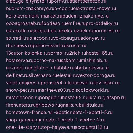
alabuga-cityhotel.ru
pornv.ru
atlantpereezd.ru
bud-em-znakomye.ru
a-cdc.ru
elektrostal-news.ru
korolevremont-market.ru
budem-znakomye.ru
oooagrosnab.ru
fpodaso.ru
emfire.ru
pro-otdelky.ru
ukrasotki.ru
seksuzbek.ru
seks-uzbek.ru
porno-vk.ru
sovratili.ru
olecoon.ru
vd-dosug.ru
adonyev.ru
rbc-news.ru
porno-skvirt.ru
krospr.ru
13autor-kolonka.ru
sormol.ru
2rich.ru
hostel-65.ru
hostserve.ru
porno-na-russkom.ru
mishinlab.ru
neznobi.ru
bigfatcc.ru
habble.ru
starbucksvia.ru
delfinet.ru
silvernano.ru
elestal.ru
vektor-doroga.ru
velotrenajery.ru
pronso54.ru
lenasever.ru
lovinskix.ru
show-pets.ru
smartnews03.ru
discofoxworld.ru
miraclecoon.ru
pongup.ru
hostel65.ru
liura.ru
glasspb.ru
firehunters.ru
gribowo.ru
gnalis.ru
bulkitula.ru
hometown-france.ru
1-xbeticricetc-1-xbetti-5.ru
shop-garena.ru
cricetc-1-xbetr-1-xbetcc-2.ru
one-life-story.ru
top-halyava.ru
accounts112.ru