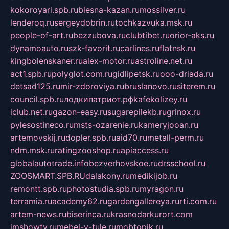
kokoroyari.spb.ru
blesna-kazan.ru
mossilver.ru
lenderoq.ru
sergeydobrin.ru
tochkazvuka.msk.ru
people-of-art.ru
bezzubova.ru
clubtibet.ru
orior-aks.ru
dynamoauto.ru
szk-favorit.ru
carlines.ru
flatnsk.ru
kingbolenskaner.ru
alex-motor.ru
astroline.net.ru
act1.spb.ru
polyglot.com.ru
gidlipetsk.ru
ooo-driada.ru
detsad125.ru
mir-zdoroviya.ru
bruslanovo.ru
siterem.ru
council.spb.ru
лодкипатриот.рф
kafekolizey.ru
iclub.net.ru
gazon-easy.ru
sugarepilekb.ru
grinox.ru
pylesostineco.ru
msts-ozarenie.ru
kameryjooan.ru
artemovskij.ru
dopler.spb.ru
aid70.ru
metall-perm.ru
ndm.msk.ru
ratingzooshop.ru
apiaccess.ru
globalautotrade.info
bezverhovskoe.ru
drsschool.ru
ZOOSMART.SPB.RU
dalakony.ru
medikijob.ru
remontt.spb.ru
photostudia.spb.ru
myragon.ru
terramia.ru
academy62.ru
gardengallereya.ru
rti.com.ru
artem-news.ru
biserinca.ru
krasnodarkurort.com
imshowtv.ru
mebel-v-tule.ru
mobtopik.ru