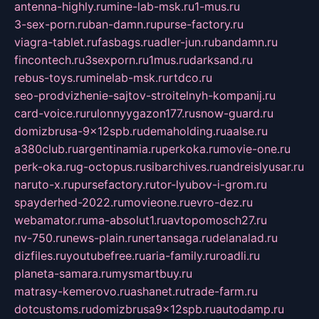
antenna-highly.ru
mine-lab-msk.ru
1-mus.ru
3-sex-porn.ru
ban-damn.ru
purse-factory.ru
viagra-tablet.ru
fasbags.ru
adler-jun.ru
bandamn.ru
fincontech.ru
3sexporn.ru
1mus.ru
darksand.ru
rebus-toys.ru
minelab-msk.ru
rtdco.ru
seo-prodvizhenie-sajtov-stroitelnyh-kompanij.ru
card-voice.ru
rulonnyygazon177.ru
snow-guard.ru
domizbrusa-9x12spb.ru
demaholding.ru
aalse.ru
a380club.ru
argentinamia.ru
perkoka.ru
movie-one.ru
perk-oka.ru
g-octopus.ru
sibarchives.ru
andreislyusar.ru
naruto-x.ru
pursefactory.ru
tor-lyubov-i-grom.ru
spayderhed-2022.ru
movieone.ru
evro-dez.ru
webamator.ru
ma-absolut1.ru
avtopomosch27.ru
nv-750.ru
news-plain.ru
nertansaga.ru
delanalad.ru
dizfiles.ru
youtubefree.ru
aria-family.ru
roadli.ru
planeta-samara.ru
mysmartbuy.ru
matrasy-kemerovo.ru
ashanet.ru
trade-farm.ru
dotcustoms.ru
domizbrusa9x12spb.ru
autodamp.ru