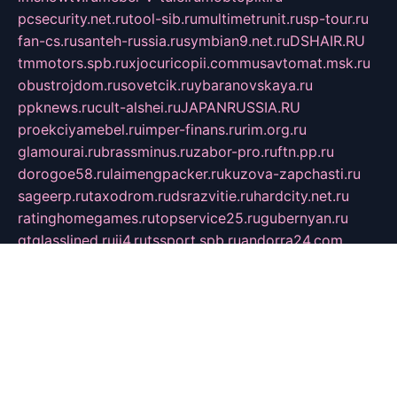
pcsecurity.net.ru
tool-sib.ru
multimetrunit.ru
sp-tour.ru
fan-cs.ru
santeh-russia.ru
symbian9.net.ru
DSHAIR.RU
tmmotors.spb.ru
xjocuricopii.com
musavtomat.msk.ru
obustrojdom.ru
sovetcik.ru
ybaranovskaya.ru
ppknews.ru
cult-alshei.ru
JAPANRUSSIA.RU
proekciyamebel.ru
imper-finans.ru
rim.org.ru
glamourai.ru
brassminus.ru
zabor-pro.ru
ftn.pp.ru
dorogoe58.ru
laimengpacker.ru
kuzova-zapchasti.ru
sageerp.ru
taxodrom.ru
dsrazvitie.ru
hardcity.net.ru
ratinghomegames.ru
topservice25.ru
gubernyan.ru
gtglasslined.ru
ii4.ru
tssport.spb.ru
andorra24.com
blackwallstreet.ru
oboimos.ru
optim-doors.com.ru
ikuch.ru
nycr.org.ru
npa21.ru
vremya-ch.spb.ru
desert000.ru
ivtorgi.ru
ifiori.ru
catalog-statei.ru
dcv.org.ru
spetsmaster174.ru
ipkameryhiseeu.ru
dum26.ru
ruspol.spb.ru
fr-opendp.ru
kam-solnyshko.ru
cheyenne-arapaho.ru
sevzapmetal.spb.ru
ted-lapidus.spb.ru
parasite-eliminator.ru