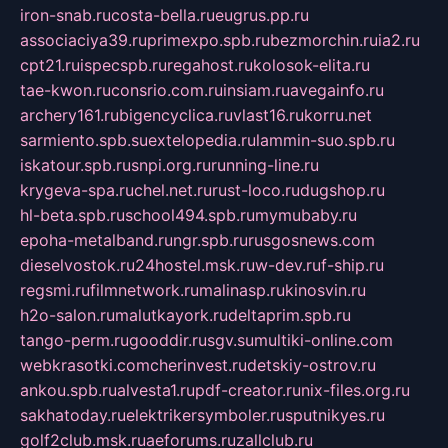
iron-snab.ru
costa-bella.ru
eugrus.pp.ru
associaciya39.ru
primexpo.spb.ru
bezmorchin.ru
ia2.ru
cpt21.ru
ispecspb.ru
regahost.ru
kolosok-elita.ru
tae-kwon.ru
consrio.com.ru
insiam.ru
avegainfo.ru
archery161.ru
bigencyclica.ru
vlast16.ru
korru.net
sarmiento.spb.su
extelopedia.ru
lammin-suo.spb.ru
iskatour.spb.ru
snpi.org.ru
running-line.ru
krygeva-spa.ru
chel.net.ru
rust-loco.ru
dugshop.ru
hl-beta.spb.ru
school494.spb.ru
mymubaby.ru
epoha-metalband.ru
ngr.spb.ru
rusgosnews.com
dieselvostok.ru
24hostel.msk.ru
w-dev.ru
f-ship.ru
regsmi.ru
filmnetwork.ru
malinasp.ru
kinosvin.ru
h2o-salon.ru
malutkayork.ru
deltaprim.spb.ru
tango-perm.ru
gooddir.ru
sgv.su
multiki-online.com
webkrasotki.com
cherinvest.ru
detskiy-ostrov.ru
ankou.spb.ru
alvesta1.ru
pdf-creator.ru
nix-files.org.ru
sakhatoday.ru
elektrikersymboler.ru
sputnikyes.ru
golf2club.msk.ru
aeforums.ru
zallclub.ru