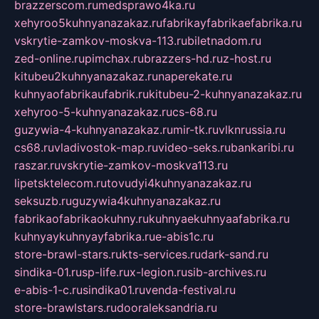
brazzerscom.ru
medsprawo4ka.ru
xehyroo5kuhnyanazakaz.ru
fabrikayfabrikaefabrika.ru
vskrytie-zamkov-moskva-113.ru
biletnadom.ru
zed-online.ru
pimchax.ru
brazzers-hd.ru
z-host.ru
kitubeu2kuhnyanazakaz.ru
naperekate.ru
kuhnyaofabrikaufabrik.ru
kitubeu-2-kuhnyanazakaz.ru
xehyroo-5-kuhnyanazakaz.ru
cs-68.ru
guzywia-4-kuhnyanazakaz.ru
mir-tk.ru
vlknrussia.ru
cs68.ru
vladivostok-map.ru
video-seks.ru
bankaribi.ru
raszar.ru
vskrytie-zamkov-moskva113.ru
lipetsktelecom.ru
tovudyi4kuhnyanazakaz.ru
seksuzb.ru
guzywia4kuhnyanazakaz.ru
fabrikaofabrikaokuhny.ru
kuhnyaekuhnyaafabrika.ru
kuhnyaykuhnyayfabrika.ru
e-abis1c.ru
store-brawl-stars.ru
kts-services.ru
dark-sand.ru
sindika-01.ru
sp-life.ru
x-legion.ru
sib-archives.ru
e-abis-1-c.ru
sindika01.ru
venda-festival.ru
store-brawlstars.ru
dooraleksandria.ru