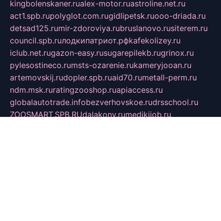
kingbolenskaner.ru
alex-motor.ru
astroline.net.ru
act1.spb.ru
polyglot.com.ru
gidlipetsk.ru
ooo-driada.ru
detsad125.ru
mir-zdoroviya.ru
bruslanovo.ru
siterem.ru
council.spb.ru
лодкипатриот.рф
kafekolizey.ru
iclub.net.ru
gazon-easy.ru
sugarepilekb.ru
grinox.ru
pylesostineco.ru
msts-ozarenie.ru
kameryjooan.ru
artemovskij.ru
dopler.spb.ru
aid70.ru
metall-perm.ru
ndm.msk.ru
ratingzooshop.ru
apiaccess.ru
globalautotrade.info
bezverhovskoe.ru
drsschool.ru
ZOOSMART.SPB.RU
dalakony.ru
medikijob.ru
remontt.spb.ru
photostudia.spb.ru
myragon.ru
terramia.ru
academy62.ru
gardengallereya.ru
rti.com.ru
artem-news.ru
biserinca.ru
krasnodarkurort.com
imshowtv.ru
mebel-v-tule.ru
mobtopik.ru
pcsecurity.net.ru
tool-sib.ru
multimetrunit.ru
sp-tour.ru
fan-cs.ru
santeh-russia.ru
symbian9.net.ru
DSHAIR.RU
tmmotors.spb.ru
xjocuricopii.com
musavtomat.msk.ru
obustrojdom.ru
sovetcik.ru
ybaranovskaya.ru