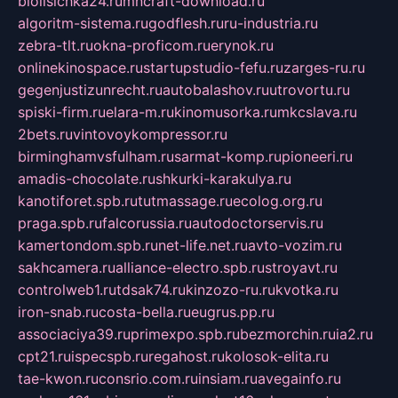
biolisichka24.ru
mncraft-download.ru
algoritm-sistema.ru
godflesh.ru
ru-industria.ru
zebra-tlt.ru
okna-proficom.ru
erynok.ru
onlinekinospace.ru
startupstudio-fefu.ru
zarges-ru.ru
gegenjustizunrecht.ru
autobalashov.ru
utrovortu.ru
spiski-firm.ru
elara-m.ru
kinomusorka.ru
mkcslava.ru
2bets.ru
vintovoykompressor.ru
birminghamvsfulham.ru
sarmat-komp.ru
pioneeri.ru
amadis-chocolate.ru
shkurki-karakulya.ru
kanotiforet.spb.ru
tutmassage.ru
ecolog.org.ru
praga.spb.ru
falcorussia.ru
autodoctorservis.ru
kamertondom.spb.ru
net-life.net.ru
avto-vozim.ru
sakhcamera.ru
alliance-electro.spb.ru
stroyavt.ru
controlweb1.ru
tdsak74.ru
kinzozo-ru.ru
kvotka.ru
iron-snab.ru
costa-bella.ru
eugrus.pp.ru
associaciya39.ru
primexpo.spb.ru
bezmorchin.ru
ia2.ru
cpt21.ru
ispecspb.ru
regahost.ru
kolosok-elita.ru
tae-kwon.ru
consrio.com.ru
insiam.ru
avegainfo.ru