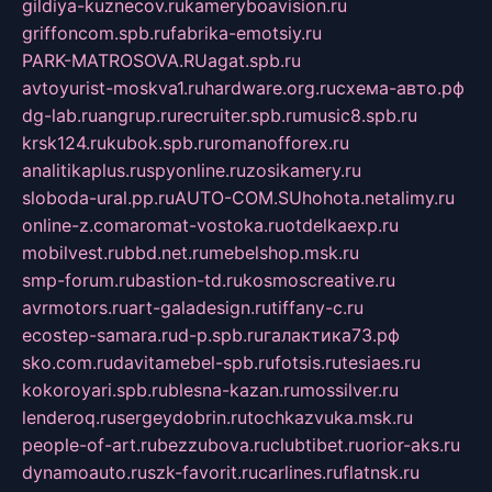
gildiya-kuznecov.ru
kameryboavision.ru
griffoncom.spb.ru
fabrika-emotsiy.ru
PARK-MATROSOVA.RU
agat.spb.ru
avtoyurist-moskva1.ru
hardware.org.ru
схема-авто.рф
dg-lab.ru
angrup.ru
recruiter.spb.ru
music8.spb.ru
krsk124.ru
kubok.spb.ru
romanofforex.ru
analitikaplus.ru
spyonline.ru
zosikamery.ru
sloboda-ural.pp.ru
AUTO-COM.SU
hohota.net
alimy.ru
online-z.com
aromat-vostoka.ru
otdelkaexp.ru
mobilvest.ru
bbd.net.ru
mebelshop.msk.ru
smp-forum.ru
bastion-td.ru
kosmoscreative.ru
avrmotors.ru
art-galadesign.ru
tiffany-c.ru
ecostep-samara.ru
d-p.spb.ru
галактика73.рф
sko.com.ru
davitamebel-spb.ru
fotsis.ru
tesiaes.ru
kokoroyari.spb.ru
blesna-kazan.ru
mossilver.ru
lenderoq.ru
sergeydobrin.ru
tochkazvuka.msk.ru
people-of-art.ru
bezzubova.ru
clubtibet.ru
orior-aks.ru
dynamoauto.ru
szk-favorit.ru
carlines.ru
flatnsk.ru