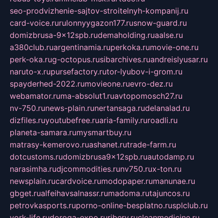
seo-prodvizhenie-sajtov-stroitelnyh-kompanij.ru
card-voice.ru
rulonnyygazon177.ru
snow-guard.ru
domizbrusa-9x12spb.ru
demaholding.ru
aalse.ru
a380club.ru
argentinamia.ru
perkoka.ru
movie-one.ru
perk-oka.ru
g-octopus.ru
sibarchives.ru
andreislyusar.ru
naruto-x.ru
pursefactory.ru
tor-lyubov-i-grom.ru
spayderhed-2022.ru
movieone.ru
evro-dez.ru
webamator.ru
ma-absolut1.ru
avtopomosch27.ru
nv-750.ru
news-plain.ru
nertansaga.ru
delanalad.ru
dizfiles.ru
youtubefree.ru
aria-family.ru
roadli.ru
planeta-samara.ru
mysmartbuy.ru
matrasy-kemerovo.ru
ashanet.ru
trade-farm.ru
dotcustoms.ru
domizbrusa9x12spb.ru
autodamp.ru
narasimha.ru
djcommodities.ru
nv750.ru
x-ton.ru
newsplain.ru
cardvoice.ru
modopaper.ru
manunae.ru
gbget.ru
alfeihavsalnassr.ru
madoma.ru
tajuncos.ru
petrovkasports.ru
porno-online-besplatno.ru
splclub.ru
york-life.ru
doroga-expo.ru
ribery.ru
cleanmedicine.ru