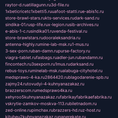
raytor-d.ru
atillagunn.ru
3d-file.ru
1xbeticricetc1xbetti5.ru
uafoot-statti.ru
e-abis1c.ru
store-brawl-stars.ru
kts-services.ru
dark-sand.ru
sindika-01.ru
sp-life.ru
x-legion.ru
sib-archives.ru
e-abis-1-c.ru
sindika01.ru
venda-festival.ru
store-brawlstars.ru
dooraleksandria.ru
antenna-highly.ru
mine-lab-msk.ru
1-mus.ru
3-sex-porn.ru
ban-damn.ru
purse-factory.ru
viagra-tablet.ru
fasbags.ru
adler-jun.ru
bandamn.ru
fincontech.ru
3sexporn.ru
1mus.ru
darksand.ru
rebus-toys.ru
minelab-msk.ru
alabuga-cityhotel.ru
medsprawo-4-ka.ru
2864420.ru
blagodarenie-spb.ru
zajmy24.ru
tovudyi-4-kuhnyanazakaz.ru
brazzerscom.ru
medsprawo4ka.ru
xehyroo5kuhnyanazakaz.ru
fabrikayfabrikaefabrika.ru
vskrytie-zamkov-moskva-113.ru
biletnadom.ru
zed-online.ru
pimchax.ru
brazzers-hd.ru
z-host.ru
kitubeu2kuhnyanazakaz.ru
naperekate.ru