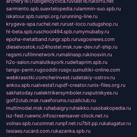
archery161.ru
bigencyclica.ru
vlast16.ru
korru.net
sarmiento.spb.su
extelopedia.ru
lammin-suo.spb.ru
iskatour.spb.ru
snpi.org.ru
running-line.ru
krygeva-spa.ru
chel.net.ru
rust-loco.ru
dugshop.ru
hl-beta.spb.ru
school494.spb.ru
mymubaby.ru
epoha-metalband.ru
ngr.spb.ru
rusgosnews.com
dieselvostok.ru
24hostel.msk.ru
w-dev.ru
f-ship.ru
regsmi.ru
filmnetwork.ru
malinasp.ru
kinosvin.ru
h2o-salon.ru
malutkayork.ru
deltaprim.spb.ru
tango-perm.ru
gooddir.ru
sgv.su
multiki-online.com
webkrasotki.com
cherinvest.ru
detskiy-ostrov.ru
ankou.spb.ru
alvesta1.ru
pdf-creator.ru
nix-files.org.ru
sakhatoday.ru
elektrikersymboler.ru
sputnikyes.ru
golf2club.msk.ru
aeforums.ru
zallclub.ru
multimodal.msk.ru
habaigry.ru
haikko.ru
sobakopedia.ru
isz-fest.ru
ewnc.info
screensaver-clock.net.ru
volnav.spb.ru
comnat.ru
npf.net.ru
7bit.pp.ru
kalugatur.ru
tesiaes.ru
card.com.ru
kazanka.spb.ru