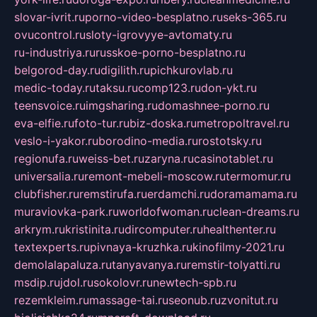
slovar-ivrit.ru
porno-video-besplatno.ru
seks-365.ru
ovucontrol.ru
sloty-igrovyye-avtomaty.ru
ru-industriya.ru
russkoe-porno-besplatno.ru
belgorod-day.ru
digilith.ru
pichkurovlab.ru
medic-today.ru
taksu.ru
comp123.ru
don-ykt.ru
teensvoice.ru
imgsharing.ru
domashnee-porno.ru
eva-elfie.ru
foto-tur.ru
biz-doska.ru
metropoltravel.ru
veslo-i-yakor.ru
borodino-media.ru
rostotsky.ru
regionufa.ru
weiss-bet.ru
zaryna.ru
casinotablet.ru
universalia.ru
remont-mebeli-moscow.ru
termomur.ru
clubfisher.ru
remstirufa.ru
erdamchi.ru
doramamama.ru
muraviovka-park.ru
worldofwoman.ru
clean-dreams.ru
arkrym.ru
kristinita.ru
dircomputer.ru
healthenter.ru
textexperts.ru
pivnaya-kruzhka.ru
kinofilmy-2021.ru
demolalapaluza.ru
tanyavanya.ru
remstir-tolyatti.ru
msdip.ru
jdol.ru
sokolovr.ru
newtech-spb.ru
rezemkleim.ru
massage-tai.ru
seonub.ru
zvonitut.ru