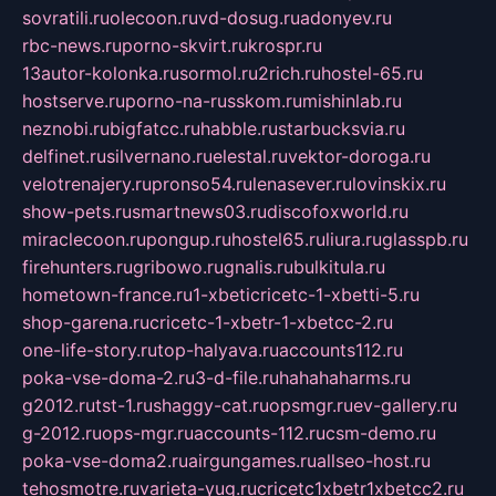
sovratili.ru
olecoon.ru
vd-dosug.ru
adonyev.ru
rbc-news.ru
porno-skvirt.ru
krospr.ru
13autor-kolonka.ru
sormol.ru
2rich.ru
hostel-65.ru
hostserve.ru
porno-na-russkom.ru
mishinlab.ru
neznobi.ru
bigfatcc.ru
habble.ru
starbucksvia.ru
delfinet.ru
silvernano.ru
elestal.ru
vektor-doroga.ru
velotrenajery.ru
pronso54.ru
lenasever.ru
lovinskix.ru
show-pets.ru
smartnews03.ru
discofoxworld.ru
miraclecoon.ru
pongup.ru
hostel65.ru
liura.ru
glasspb.ru
firehunters.ru
gribowo.ru
gnalis.ru
bulkitula.ru
hometown-france.ru
1-xbeticricetc-1-xbetti-5.ru
shop-garena.ru
cricetc-1-xbetr-1-xbetcc-2.ru
one-life-story.ru
top-halyava.ru
accounts112.ru
poka-vse-doma-2.ru
3-d-file.ru
hahahaharms.ru
g2012.ru
tst-1.ru
shaggy-cat.ru
opsmgr.ru
ev-gallery.ru
g-2012.ru
ops-mgr.ru
accounts-112.ru
csm-demo.ru
poka-vse-doma2.ru
airgungames.ru
allseo-host.ru
tehosmotre.ru
varieta-yug.ru
cricetc1xbetr1xbetcc2.ru