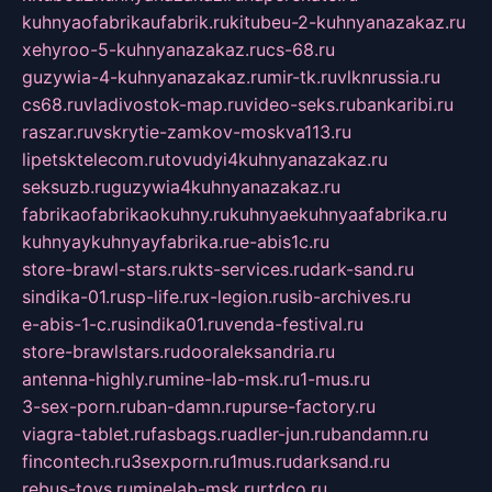
kuhnyaofabrikaufabrik.ru
kitubeu-2-kuhnyanazakaz.ru
xehyroo-5-kuhnyanazakaz.ru
cs-68.ru
guzywia-4-kuhnyanazakaz.ru
mir-tk.ru
vlknrussia.ru
cs68.ru
vladivostok-map.ru
video-seks.ru
bankaribi.ru
raszar.ru
vskrytie-zamkov-moskva113.ru
lipetsktelecom.ru
tovudyi4kuhnyanazakaz.ru
seksuzb.ru
guzywia4kuhnyanazakaz.ru
fabrikaofabrikaokuhny.ru
kuhnyaekuhnyaafabrika.ru
kuhnyaykuhnyayfabrika.ru
e-abis1c.ru
store-brawl-stars.ru
kts-services.ru
dark-sand.ru
sindika-01.ru
sp-life.ru
x-legion.ru
sib-archives.ru
e-abis-1-c.ru
sindika01.ru
venda-festival.ru
store-brawlstars.ru
dooraleksandria.ru
antenna-highly.ru
mine-lab-msk.ru
1-mus.ru
3-sex-porn.ru
ban-damn.ru
purse-factory.ru
viagra-tablet.ru
fasbags.ru
adler-jun.ru
bandamn.ru
fincontech.ru
3sexporn.ru
1mus.ru
darksand.ru
rebus-toys.ru
minelab-msk.ru
rtdco.ru