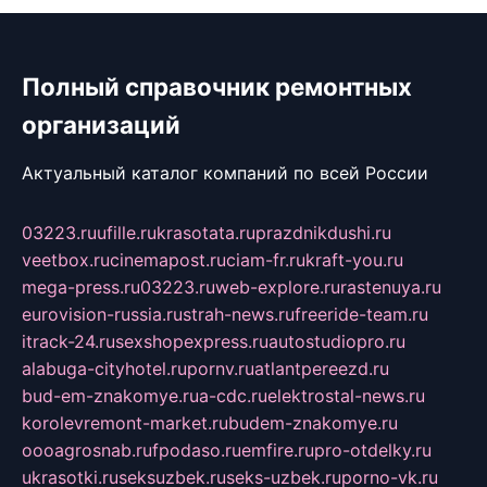
Полный справочник ремонтных
организаций
Актуальный каталог компаний по всей России
03223.ru
ufille.ru
krasotata.ru
prazdnikdushi.ru
veetbox.ru
cinemapost.ru
ciam-fr.ru
kraft-you.ru
mega-press.ru
03223.ru
web-explore.ru
rastenuya.ru
eurovision-russia.ru
strah-news.ru
freeride-team.ru
itrack-24.ru
sexshopexpress.ru
autostudiopro.ru
alabuga-cityhotel.ru
pornv.ru
atlantpereezd.ru
bud-em-znakomye.ru
a-cdc.ru
elektrostal-news.ru
korolevremont-market.ru
budem-znakomye.ru
oooagrosnab.ru
fpodaso.ru
emfire.ru
pro-otdelky.ru
ukrasotki.ru
seksuzbek.ru
seks-uzbek.ru
porno-vk.ru