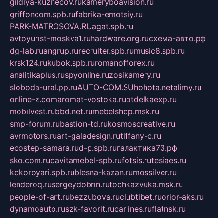
gildiya-kuznecov.ru
kameryboavision.ru
griffoncom.spb.ru
fabrika-emotsiy.ru
PARK-MATROSOVA.RU
agat.spb.ru
avtoyurist-moskva1.ru
hardware.org.ru
схема-авто.рф
dg-lab.ru
angrup.ru
recruiter.spb.ru
music8.spb.ru
krsk124.ru
kubok.spb.ru
romanofforex.ru
analitikaplus.ru
spyonline.ru
zosikamery.ru
sloboda-ural.pp.ru
AUTO-COM.SU
hohota.net
alimy.ru
online-z.com
aromat-vostoka.ru
otdelkaexp.ru
mobilvest.ru
bbd.net.ru
mebelshop.msk.ru
smp-forum.ru
bastion-td.ru
kosmoscreative.ru
avrmotors.ru
art-galadesign.ru
tiffany-c.ru
ecostep-samara.ru
d-p.spb.ru
галактика73.рф
sko.com.ru
davitamebel-spb.ru
fotsis.ru
tesiaes.ru
kokoroyari.spb.ru
blesna-kazan.ru
mossilver.ru
lenderoq.ru
sergeydobrin.ru
tochkazvuka.msk.ru
people-of-art.ru
bezzubova.ru
clubtibet.ru
orior-aks.ru
dynamoauto.ru
szk-favorit.ru
carlines.ru
flatnsk.ru