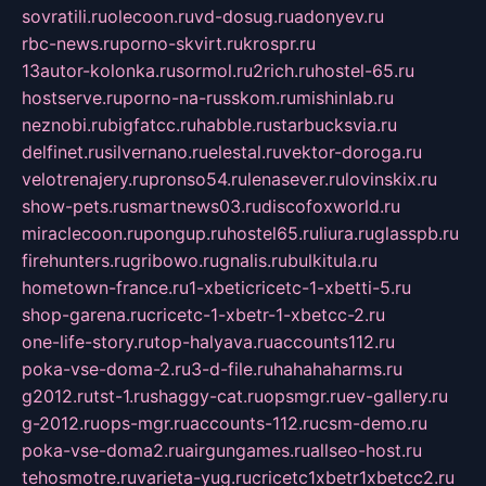
sovratili.ru
olecoon.ru
vd-dosug.ru
adonyev.ru
rbc-news.ru
porno-skvirt.ru
krospr.ru
13autor-kolonka.ru
sormol.ru
2rich.ru
hostel-65.ru
hostserve.ru
porno-na-russkom.ru
mishinlab.ru
neznobi.ru
bigfatcc.ru
habble.ru
starbucksvia.ru
delfinet.ru
silvernano.ru
elestal.ru
vektor-doroga.ru
velotrenajery.ru
pronso54.ru
lenasever.ru
lovinskix.ru
show-pets.ru
smartnews03.ru
discofoxworld.ru
miraclecoon.ru
pongup.ru
hostel65.ru
liura.ru
glasspb.ru
firehunters.ru
gribowo.ru
gnalis.ru
bulkitula.ru
hometown-france.ru
1-xbeticricetc-1-xbetti-5.ru
shop-garena.ru
cricetc-1-xbetr-1-xbetcc-2.ru
one-life-story.ru
top-halyava.ru
accounts112.ru
poka-vse-doma-2.ru
3-d-file.ru
hahahaharms.ru
g2012.ru
tst-1.ru
shaggy-cat.ru
opsmgr.ru
ev-gallery.ru
g-2012.ru
ops-mgr.ru
accounts-112.ru
csm-demo.ru
poka-vse-doma2.ru
airgungames.ru
allseo-host.ru
tehosmotre.ru
varieta-yug.ru
cricetc1xbetr1xbetcc2.ru