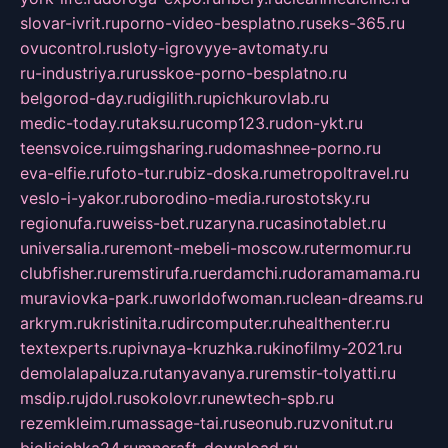
slovar-ivrit.ru
porno-video-besplatno.ru
seks-365.ru
ovucontrol.ru
sloty-igrovyye-avtomaty.ru
ru-industriya.ru
russkoe-porno-besplatno.ru
belgorod-day.ru
digilith.ru
pichkurovlab.ru
medic-today.ru
taksu.ru
comp123.ru
don-ykt.ru
teensvoice.ru
imgsharing.ru
domashnee-porno.ru
eva-elfie.ru
foto-tur.ru
biz-doska.ru
metropoltravel.ru
veslo-i-yakor.ru
borodino-media.ru
rostotsky.ru
regionufa.ru
weiss-bet.ru
zaryna.ru
casinotablet.ru
universalia.ru
remont-mebeli-moscow.ru
termomur.ru
clubfisher.ru
remstirufa.ru
erdamchi.ru
doramamama.ru
muraviovka-park.ru
worldofwoman.ru
clean-dreams.ru
arkrym.ru
kristinita.ru
dircomputer.ru
healthenter.ru
textexperts.ru
pivnaya-kruzhka.ru
kinofilmy-2021.ru
demolalapaluza.ru
tanyavanya.ru
remstir-tolyatti.ru
msdip.ru
jdol.ru
sokolovr.ru
newtech-spb.ru
rezemkleim.ru
massage-tai.ru
seonub.ru
zvonitut.ru