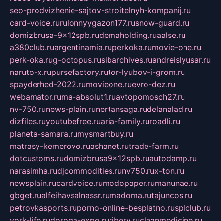
seo-prodvizhenie-sajtov-stroitelnyh-kompanij.ru
card-voice.ru
rulonnyygazon177.ru
snow-guard.ru
domizbrusa-9x12spb.ru
demaholding.ru
aalse.ru
a380club.ru
argentinamia.ru
perkoka.ru
movie-one.ru
perk-oka.ru
g-octopus.ru
sibarchives.ru
andreislyusar.ru
naruto-x.ru
pursefactory.ru
tor-lyubov-i-grom.ru
spayderhed-2022.ru
movieone.ru
evro-dez.ru
webamator.ru
ma-absolut1.ru
avtopomosch27.ru
nv-750.ru
news-plain.ru
nertansaga.ru
delanalad.ru
dizfiles.ru
youtubefree.ru
aria-family.ru
roadli.ru
planeta-samara.ru
mysmartbuy.ru
matrasy-kemerovo.ru
ashanet.ru
trade-farm.ru
dotcustoms.ru
domizbrusa9x12spb.ru
autodamp.ru
narasimha.ru
djcommodities.ru
nv750.ru
x-ton.ru
newsplain.ru
cardvoice.ru
modopaper.ru
manunae.ru
gbget.ru
alfeihavsalnassr.ru
madoma.ru
tajuncos.ru
petrovkasports.ru
porno-online-besplatno.ru
splclub.ru
york-life.ru
doroga-expo.ru
ribery.ru
cleanmedicine.ru