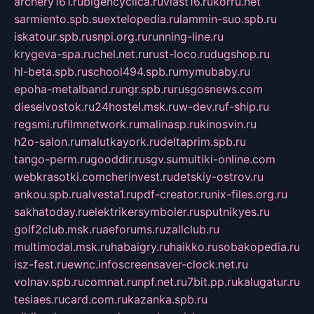
archery161.ru
bigencyclica.ru
vlast16.ru
korru.net
sarmiento.spb.su
extelopedia.ru
lammin-suo.spb.ru
iskatour.spb.ru
snpi.org.ru
running-line.ru
krygeva-spa.ru
chel.net.ru
rust-loco.ru
dugshop.ru
hl-beta.spb.ru
school494.spb.ru
mymubaby.ru
epoha-metalband.ru
ngr.spb.ru
rusgosnews.com
dieselvostok.ru
24hostel.msk.ru
w-dev.ru
f-ship.ru
regsmi.ru
filmnetwork.ru
malinasp.ru
kinosvin.ru
h2o-salon.ru
malutkayork.ru
deltaprim.spb.ru
tango-perm.ru
gooddir.ru
sgv.su
multiki-online.com
webkrasotki.com
cherinvest.ru
detskiy-ostrov.ru
ankou.spb.ru
alvesta1.ru
pdf-creator.ru
nix-files.org.ru
sakhatoday.ru
elektrikersymboler.ru
sputnikyes.ru
golf2club.msk.ru
aeforums.ru
zallclub.ru
multimodal.msk.ru
habaigry.ru
haikko.ru
sobakopedia.ru
isz-fest.ru
ewnc.info
screensaver-clock.net.ru
volnav.spb.ru
comnat.ru
npf.net.ru
7bit.pp.ru
kalugatur.ru
tesiaes.ru
card.com.ru
kazanka.spb.ru