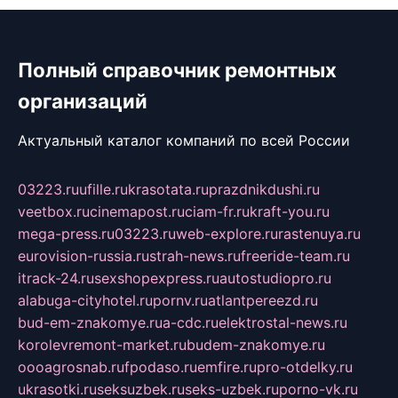
Полный справочник ремонтных
организаций
Актуальный каталог компаний по всей России
03223.ru
ufille.ru
krasotata.ru
prazdnikdushi.ru
veetbox.ru
cinemapost.ru
ciam-fr.ru
kraft-you.ru
mega-press.ru
03223.ru
web-explore.ru
rastenuya.ru
eurovision-russia.ru
strah-news.ru
freeride-team.ru
itrack-24.ru
sexshopexpress.ru
autostudiopro.ru
alabuga-cityhotel.ru
pornv.ru
atlantpereezd.ru
bud-em-znakomye.ru
a-cdc.ru
elektrostal-news.ru
korolevremont-market.ru
budem-znakomye.ru
oooagrosnab.ru
fpodaso.ru
emfire.ru
pro-otdelky.ru
ukrasotki.ru
seksuzbek.ru
seks-uzbek.ru
porno-vk.ru