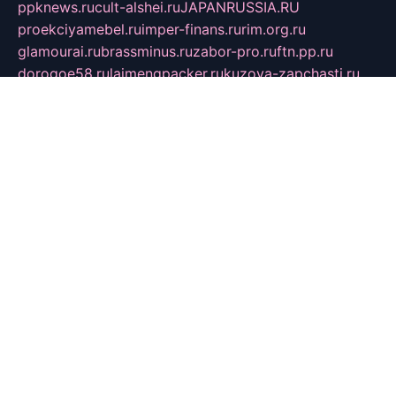
ppknews.ru
cult-alshei.ru
JAPANRUSSIA.RU
proekciyamebel.ru
imper-finans.ru
rim.org.ru
glamourai.ru
brassminus.ru
zabor-pro.ru
ftn.pp.ru
dorogoe58.ru
laimengpacker.ru
kuzova-zapchasti.ru
sageerp.ru
taxodrom.ru
dsrazvitie.ru
hardcity.net.ru
ratinghomegames.ru
topservice25.ru
gubernyan.ru
gtglasslined.ru
ii4.ru
tssport.spb.ru
andorra24.com
blackwallstreet.ru
oboimos.ru
optim-doors.com.ru
ikuch.ru
nycr.org.ru
npa21.ru
vremya-ch.spb.ru
desert000.ru
ivtorgi.ru
ifiori.ru
catalog-statei.ru
dcv.org.ru
spetsmaster174.ru
ipkameryhiseeu.ru
dum26.ru
ruspol.spb.ru
fr-opendp.ru
kam-solnyshko.ru
cheyenne-arapaho.ru
sevzapmetal.spb.ru
ted-lapidus.spb.ru
parasite-eliminator.ru
sigma-complete.ru
modernworld.ru
dama-moda.ru
eholot-group.ru
sk-nvkz.ru
DRONGOLD.RU
democratia2.ru
i-farmer.ru
mass-sport.org
jablonex.spb.ru
bookmess.ru
linkword.ru