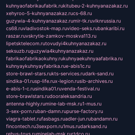
kuhnyaofabrikaufabrik.ru
kitubeu-2-kuhnyanazakaz.ru
xehyroo-5-kuhnyanazakaz.ru
cs-68.ru
guzywia-4-kuhnyanazakaz.ru
mir-tk.ru
vlknrussia.ru
cs68.ru
vladivostok-map.ru
video-seks.ru
bankaribi.ru
raszar.ru
vskrytie-zamkov-moskva113.ru
lipetsktelecom.ru
tovudyi4kuhnyanazakaz.ru
seksuzb.ru
guzywia4kuhnyanazakaz.ru
fabrikaofabrikaokuhny.ru
kuhnyaekuhnyaafabrika.ru
kuhnyaykuhnyayfabrika.ru
e-abis1c.ru
store-brawl-stars.ru
kts-services.ru
dark-sand.ru
sindika-01.ru
sp-life.ru
x-legion.ru
sib-archives.ru
e-abis-1-c.ru
sindika01.ru
venda-festival.ru
store-brawlstars.ru
dooraleksandria.ru
antenna-highly.ru
mine-lab-msk.ru
1-mus.ru
3-sex-porn.ru
ban-damn.ru
purse-factory.ru
viagra-tablet.ru
fasbags.ru
adler-jun.ru
bandamn.ru
fincontech.ru
3sexporn.ru
1mus.ru
darksand.ru
rebus-toys.ru
minelab-msk.ru
rtdco.ru