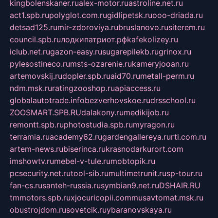
kingbolenskaner.ru
alex-motor.ru
astroline.net.ru
act1.spb.ru
polyglot.com.ru
gidlipetsk.ru
ooo-driada.ru
detsad125.ru
mir-zdoroviya.ru
bruslanovo.ru
siterem.ru
council.spb.ru
лодкипатриот.рф
kafekolizey.ru
iclub.net.ru
gazon-easy.ru
sugarepilekb.ru
grinox.ru
pylesostineco.ru
msts-ozarenie.ru
kameryjooan.ru
artemovskij.ru
dopler.spb.ru
aid70.ru
metall-perm.ru
ndm.msk.ru
ratingzooshop.ru
apiaccess.ru
globalautotrade.info
bezverhovskoe.ru
drsschool.ru
ZOOSMART.SPB.RU
dalakony.ru
medikijob.ru
remontt.spb.ru
photostudia.spb.ru
myragon.ru
terramia.ru
academy62.ru
gardengallereya.ru
rti.com.ru
artem-news.ru
biserinca.ru
krasnodarkurort.com
imshowtv.ru
mebel-v-tule.ru
mobtopik.ru
pcsecurity.net.ru
tool-sib.ru
multimetrunit.ru
sp-tour.ru
fan-cs.ru
santeh-russia.ru
symbian9.net.ru
DSHAIR.RU
tmmotors.spb.ru
xjocuricopii.com
musavtomat.msk.ru
obustrojdom.ru
sovetcik.ru
ybaranovskaya.ru