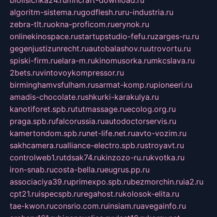
biolisichka24.ru
mncraft-download.ru
algoritm-sistema.ru
godflesh.ru
ru-industria.ru
zebra-tlt.ru
okna-proficom.ru
erynok.ru
onlinekinospace.ru
startupstudio-fefu.ru
zarges-ru.ru
gegenjustizunrecht.ru
autobalashov.ru
utrovortu.ru
spiski-firm.ru
elara-m.ru
kinomusorka.ru
mkcslava.ru
2bets.ru
vintovoykompressor.ru
birminghamvsfulham.ru
sarmat-komp.ru
pioneeri.ru
amadis-chocolate.ru
shkurki-karakulya.ru
kanotiforet.spb.ru
tutmassage.ru
ecolog.org.ru
praga.spb.ru
falcorussia.ru
autodoctorservis.ru
kamertondom.spb.ru
net-life.net.ru
avto-vozim.ru
sakhcamera.ru
alliance-electro.spb.ru
stroyavt.ru
controlweb1.ru
tdsak74.ru
kinzozo-ru.ru
kvotka.ru
iron-snab.ru
costa-bella.ru
eugrus.pp.ru
associaciya39.ru
primexpo.spb.ru
bezmorchin.ru
ia2.ru
cpt21.ru
ispecspb.ru
regahost.ru
kolosok-elita.ru
tae-kwon.ru
consrio.com.ru
insiam.ru
avegainfo.ru