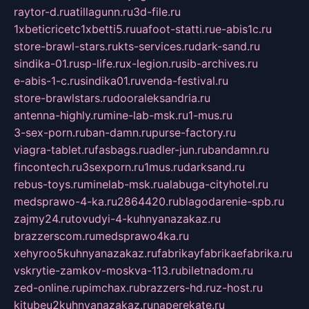
raytor-d.ru
atillagunn.ru
3d-file.ru
1xbeticricetc1xbetti5.ru
uafoot-statti.ru
e-abis1c.ru
store-brawl-stars.ru
kts-services.ru
dark-sand.ru
sindika-01.ru
sp-life.ru
x-legion.ru
sib-archives.ru
e-abis-1-c.ru
sindika01.ru
venda-festival.ru
store-brawlstars.ru
dooraleksandria.ru
antenna-highly.ru
mine-lab-msk.ru
1-mus.ru
3-sex-porn.ru
ban-damn.ru
purse-factory.ru
viagra-tablet.ru
fasbags.ru
adler-jun.ru
bandamn.ru
fincontech.ru
3sexporn.ru
1mus.ru
darksand.ru
rebus-toys.ru
minelab-msk.ru
alabuga-cityhotel.ru
medsprawo-4-ka.ru
2864420.ru
blagodarenie-spb.ru
zajmy24.ru
tovudyi-4-kuhnyanazakaz.ru
brazzerscom.ru
medsprawo4ka.ru
xehyroo5kuhnyanazakaz.ru
fabrikayfabrikaefabrika.ru
vskrytie-zamkov-moskva-113.ru
biletnadom.ru
zed-online.ru
pimchax.ru
brazzers-hd.ru
z-host.ru
kitubeu2kuhnyanazakaz.ru
naperekate.ru