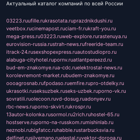
Актуальный каталог компаний по всей России
03223.ru
ufille.ru
krasotata.ru
prazdnikdushi.ru
veetbox.ru
cinemapost.ru
ciam-fr.ru
kraft-you.ru
mega-press.ru
03223.ru
web-explore.ru
rastenuya.ru
eurovision-russia.ru
strah-news.ru
freeride-team.ru
itrack-24.ru
sexshopexpress.ru
autostudiopro.ru
alabuga-cityhotel.ru
pornv.ru
atlantpereezd.ru
bud-em-znakomye.ru
a-cdc.ru
elektrostal-news.ru
korolevremont-market.ru
budem-znakomye.ru
oooagrosnab.ru
fpodaso.ru
emfire.ru
pro-otdelky.ru
ukrasotki.ru
seksuzbek.ru
seks-uzbek.ru
porno-vk.ru
sovratili.ru
olecoon.ru
vd-dosug.ru
adonyev.ru
rbc-news.ru
porno-skvirt.ru
krospr.ru
13autor-kolonka.ru
sormol.ru
2rich.ru
hostel-65.ru
hostserve.ru
porno-na-russkom.ru
mishinlab.ru
neznobi.ru
bigfatcc.ru
habble.ru
starbucksvia.ru
delfinet.ru
silvernano.ru
elestal.ru
vektor-doroga.ru