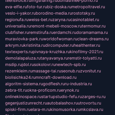
teensvoice.ru
imgsharing.ru
domashnee-porno.ru
eva-elfie.ru
foto-tur.ru
biz-doska.ru
metropoltravel.ru
veslo-i-yakor.ru
borodino-media.ru
rostotsky.ru
regionufa.ru
weiss-bet.ru
zaryna.ru
casinotablet.ru
universalia.ru
remont-mebeli-moscow.ru
termomur.ru
clubfisher.ru
remstirufa.ru
erdamchi.ru
doramamama.ru
muraviovka-park.ru
worldofwoman.ru
clean-dreams.ru
arkrym.ru
kristinita.ru
dircomputer.ru
healthenter.ru
textexperts.ru
pivnaya-kruzhka.ru
kinofilmy-2021.ru
demolalapaluza.ru
tanyavanya.ru
remstir-tolyatti.ru
msdip.ru
jdol.ru
sokolovr.ru
newtech-spb.ru
rezemkleim.ru
massage-tai.ru
seonub.ru
zvonitut.ru
biolisichka24.ru
mncraft-download.ru
algoritm-sistema.ru
godflesh.ru
ru-industria.ru
zebra-tlt.ru
okna-proficom.ru
erynok.ru
onlinekinospace.ru
startupstudio-fefu.ru
zarges-ru.ru
gegenjustizunrecht.ru
autobalashov.ru
utrovortu.ru
spiski-firm.ru
elara-m.ru
kinomusorka.ru
mkcslava.ru