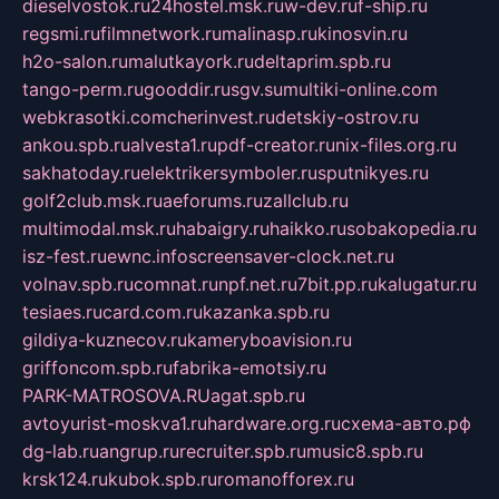
dieselvostok.ru
24hostel.msk.ru
w-dev.ru
f-ship.ru
regsmi.ru
filmnetwork.ru
malinasp.ru
kinosvin.ru
h2o-salon.ru
malutkayork.ru
deltaprim.spb.ru
tango-perm.ru
gooddir.ru
sgv.su
multiki-online.com
webkrasotki.com
cherinvest.ru
detskiy-ostrov.ru
ankou.spb.ru
alvesta1.ru
pdf-creator.ru
nix-files.org.ru
sakhatoday.ru
elektrikersymboler.ru
sputnikyes.ru
golf2club.msk.ru
aeforums.ru
zallclub.ru
multimodal.msk.ru
habaigry.ru
haikko.ru
sobakopedia.ru
isz-fest.ru
ewnc.info
screensaver-clock.net.ru
volnav.spb.ru
comnat.ru
npf.net.ru
7bit.pp.ru
kalugatur.ru
tesiaes.ru
card.com.ru
kazanka.spb.ru
gildiya-kuznecov.ru
kameryboavision.ru
griffoncom.spb.ru
fabrika-emotsiy.ru
PARK-MATROSOVA.RU
agat.spb.ru
avtoyurist-moskva1.ru
hardware.org.ru
схема-авто.рф
dg-lab.ru
angrup.ru
recruiter.spb.ru
music8.spb.ru
krsk124.ru
kubok.spb.ru
romanofforex.ru