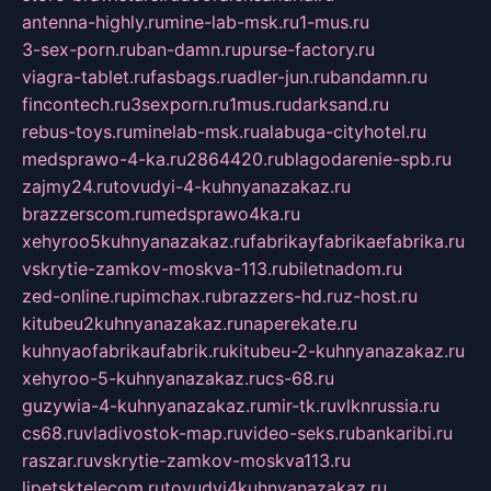
antenna-highly.ru
mine-lab-msk.ru
1-mus.ru
3-sex-porn.ru
ban-damn.ru
purse-factory.ru
viagra-tablet.ru
fasbags.ru
adler-jun.ru
bandamn.ru
fincontech.ru
3sexporn.ru
1mus.ru
darksand.ru
rebus-toys.ru
minelab-msk.ru
alabuga-cityhotel.ru
medsprawo-4-ka.ru
2864420.ru
blagodarenie-spb.ru
zajmy24.ru
tovudyi-4-kuhnyanazakaz.ru
brazzerscom.ru
medsprawo4ka.ru
xehyroo5kuhnyanazakaz.ru
fabrikayfabrikaefabrika.ru
vskrytie-zamkov-moskva-113.ru
biletnadom.ru
zed-online.ru
pimchax.ru
brazzers-hd.ru
z-host.ru
kitubeu2kuhnyanazakaz.ru
naperekate.ru
kuhnyaofabrikaufabrik.ru
kitubeu-2-kuhnyanazakaz.ru
xehyroo-5-kuhnyanazakaz.ru
cs-68.ru
guzywia-4-kuhnyanazakaz.ru
mir-tk.ru
vlknrussia.ru
cs68.ru
vladivostok-map.ru
video-seks.ru
bankaribi.ru
raszar.ru
vskrytie-zamkov-moskva113.ru
lipetsktelecom.ru
tovudyi4kuhnyanazakaz.ru