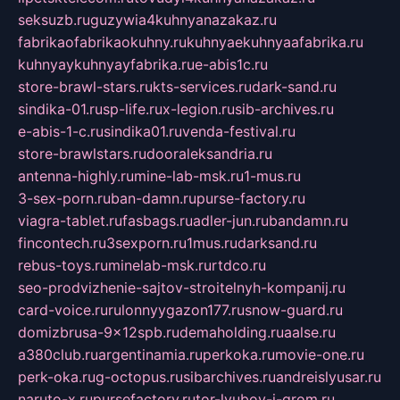
seksuzb.ru
guzywia4kuhnyanazakaz.ru
fabrikaofabrikaokuhny.ru
kuhnyaekuhnyaafabrika.ru
kuhnyaykuhnyayfabrika.ru
e-abis1c.ru
store-brawl-stars.ru
kts-services.ru
dark-sand.ru
sindika-01.ru
sp-life.ru
x-legion.ru
sib-archives.ru
e-abis-1-c.ru
sindika01.ru
venda-festival.ru
store-brawlstars.ru
dooraleksandria.ru
antenna-highly.ru
mine-lab-msk.ru
1-mus.ru
3-sex-porn.ru
ban-damn.ru
purse-factory.ru
viagra-tablet.ru
fasbags.ru
adler-jun.ru
bandamn.ru
fincontech.ru
3sexporn.ru
1mus.ru
darksand.ru
rebus-toys.ru
minelab-msk.ru
rtdco.ru
seo-prodvizhenie-sajtov-stroitelnyh-kompanij.ru
card-voice.ru
rulonnyygazon177.ru
snow-guard.ru
domizbrusa-9x12spb.ru
demaholding.ru
aalse.ru
a380club.ru
argentinamia.ru
perkoka.ru
movie-one.ru
perk-oka.ru
g-octopus.ru
sibarchives.ru
andreislyusar.ru
naruto-x.ru
pursefactory.ru
tor-lyubov-i-grom.ru