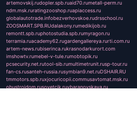
artemovskij.ru
dopler.spb.ru
aid70.ru
metall-perm.ru
ndm.msk.ru
ratingzooshop.ru
apiaccess.ru
globalautotrade.info
bezverhovskoe.ru
drsschool.ru
ZOOSMART.SPB.RU
dalakony.ru
medikijob.ru
remontt.spb.ru
photostudia.spb.ru
myragon.ru
terramia.ru
academy62.ru
gardengallereya.ru
rti.com.ru
artem-news.ru
biserinca.ru
krasnodarkurort.com
imshowtv.ru
mebel-v-tule.ru
mobtopik.ru
pcsecurity.net.ru
tool-sib.ru
multimetrunit.ru
sp-tour.ru
fan-cs.ru
santeh-russia.ru
symbian9.net.ru
DSHAIR.RU
tmmotors.spb.ru
xjocuricopii.com
musavtomat.msk.ru
obustrojdom.ru
sovetcik.ru
ybaranovskaya.ru
ppknews.ru
cult-alshei.ru
JAPANRUSSIA.RU
proekciyamebel.ru
imper-finans.ru
rim.org.ru
glamourai.ru
brassminus.ru
zabor-pro.ru
ftn.pp.ru
dorogoe58.ru
laimengpacker.ru
kuzova-zapchasti.ru
sageerp.ru
taxodrom.ru
dsrazvitie.ru
hardcity.net.ru
ratinghomegames.ru
topservice25.ru
gubernyan.ru