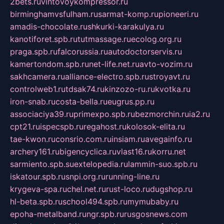
2bets.ru
vintovoykompressor.ru
birminghamvsfulham.ru
sarmat-komp.ru
pioneeri.ru
amadis-chocolate.ru
shkurki-karakulya.ru
kanotiforet.spb.ru
tutmassage.ru
ecolog.org.ru
praga.spb.ru
falcorussia.ru
autodoctorservis.ru
kamertondom.spb.ru
net-life.net.ru
avto-vozim.ru
sakhcamera.ru
alliance-electro.spb.ru
stroyavt.ru
controlweb1.ru
tdsak74.ru
kinzozo-ru.ru
kvotka.ru
iron-snab.ru
costa-bella.ru
eugrus.pp.ru
associaciya39.ru
primexpo.spb.ru
bezmorchin.ru
ia2.ru
cpt21.ru
ispecspb.ru
regahost.ru
kolosok-elita.ru
tae-kwon.ru
consrio.com.ru
insiam.ru
avegainfo.ru
archery161.ru
bigencyclica.ru
vlast16.ru
korru.net
sarmiento.spb.su
extelopedia.ru
lammin-suo.spb.ru
iskatour.spb.ru
snpi.org.ru
running-line.ru
krygeva-spa.ru
chel.net.ru
rust-loco.ru
dugshop.ru
hl-beta.spb.ru
school494.spb.ru
mymubaby.ru
epoha-metalband.ru
ngr.spb.ru
rusgosnews.com