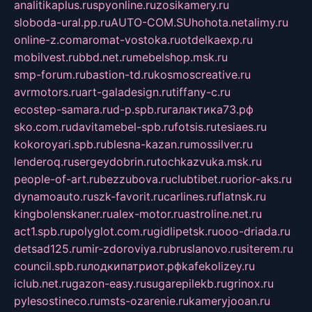
analitikaplus.ru
spyonline.ru
zosikamery.ru
sloboda-ural.pp.ru
AUTO-COM.SU
hohota.net
alimy.ru
online-z.com
aromat-vostoka.ru
otdelkaexp.ru
mobilvest.ru
bbd.net.ru
mebelshop.msk.ru
smp-forum.ru
bastion-td.ru
kosmoscreative.ru
avrmotors.ru
art-galadesign.ru
tiffany-c.ru
ecostep-samara.ru
d-p.spb.ru
галактика73.рф
sko.com.ru
davitamebel-spb.ru
fotsis.ru
tesiaes.ru
kokoroyari.spb.ru
blesna-kazan.ru
mossilver.ru
lenderoq.ru
sergeydobrin.ru
tochkazvuka.msk.ru
people-of-art.ru
bezzubova.ru
clubtibet.ru
orior-aks.ru
dynamoauto.ru
szk-favorit.ru
carlines.ru
flatnsk.ru
kingbolenskaner.ru
alex-motor.ru
astroline.net.ru
act1.spb.ru
polyglot.com.ru
gidlipetsk.ru
ooo-driada.ru
detsad125.ru
mir-zdoroviya.ru
bruslanovo.ru
siterem.ru
council.spb.ru
лодкипатриот.рф
kafekolizey.ru
iclub.net.ru
gazon-easy.ru
sugarepilekb.ru
grinox.ru
pylesostineco.ru
msts-ozarenie.ru
kameryjooan.ru