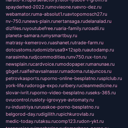
spayderhed-2022.ru
movieone.ru
evro-dez.ru
webamator.ru
ma-absolut1.ru
avtopomosch27.ru
nv-750.ru
news-plain.ru
nertansaga.ru
delanalad.ru
dizfiles.ru
youtubefree.ru
aria-family.ru
roadli.ru
planeta-samara.ru
mysmartbuy.ru
matrasy-kemerovo.ru
ashanet.ru
trade-farm.ru
dotcustoms.ru
domizbrusa9x12spb.ru
autodamp.ru
narasimha.ru
djcommodities.ru
nv750.ru
x-ton.ru
newsplain.ru
cardvoice.ru
modopaper.ru
manunae.ru
gbget.ru
alfeihavsalnassr.ru
madoma.ru
tajuncos.ru
petrovkasports.ru
porno-online-besplatno.ru
splclub.ru
york-life.ru
doroga-expo.ru
ribery.ru
cleanmedicine.ru
slovar-ivrit.ru
porno-video-besplatno.ru
seks-365.ru
ovucontrol.ru
sloty-igrovyye-avtomaty.ru
ru-industriya.ru
russkoe-porno-besplatno.ru
belgorod-day.ru
digilith.ru
pichkurovlab.ru
medic-today.ru
taksu.ru
comp123.ru
don-ykt.ru