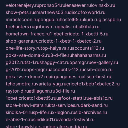
velotrenajery.ru
pronso54.ru
lenasever.ru
lovinskix.ru
show-pets.ru
smartnews03.ru
discofoxworld.ru
miraclecoon.ru
pongup.ru
hostel65.ru
liura.ru
glasspb.ru
firehunters.ru
gribowo.ru
gnalis.ru
bulkitula.ru
hometown-france.ru
1-xbeticricetc-1-xbetti-5.ru
shop-garena.ru
cricetc-1-xbetr-1-xbetcc-2.ru
one-life-story.ru
top-halyava.ru
accounts112.ru
poka-vse-doma-2.ru
3-d-file.ru
hahahaharms.ru
g2012.ru
tst-1.ru
shaggy-cat.ru
opsmgr.ru
ev-gallery.ru
g-2012.ru
ops-mgr.ru
accounts-112.ru
csm-demo.ru
poka-vse-doma2.ru
airgungames.ru
allseo-host.ru
tehosmotre.ru
varieta-yug.ru
cricetc1xbetr1xbetcc2.ru
raytor-d.ru
atillagunn.ru
3d-file.ru
1xbeticricetc1xbetti5.ru
uafoot-statti.ru
e-abis1c.ru
store-brawl-stars.ru
kts-services.ru
dark-sand.ru
sindika-01.ru
sp-life.ru
x-legion.ru
sib-archives.ru
e-abis-1-c.ru
sindika01.ru
venda-festival.ru
store-brawlstars.ru
dooraleksandria.ru